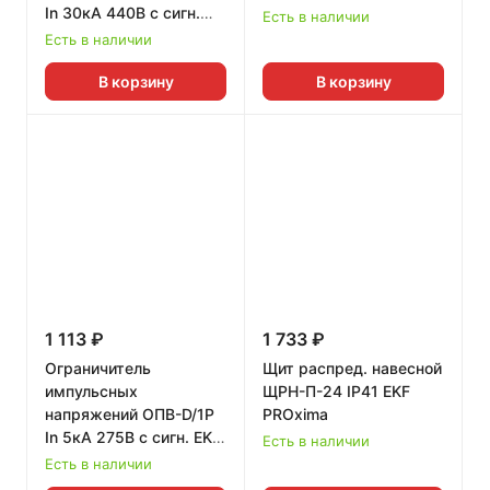
In 30кА 440В с сигн.
продукция, оборудование среднего
Есть в наличии
EKF PROxima
Есть в наличии
напряжения, корпуса электрощитов,
изделия для электромонтажа и
В корзину
В корзину
электроустановки, средства измерения,
кабеленесущие системы, шинопровод,
умный дом, молниезащита,
профессиональное освещение.
Ассортимент разработан с учетом
отраслевой специфики и потребностей
покупателей.
Партнерская сеть компании насчитывает
1 113 ₽
1 733 ₽
более 200 авторизованных
Ограничитель
Щит распред. навесной
дистрибьюторов и 6 000 субдилеров
импульсных
ЩРН-П-24 IP41 EKF
в России и СНГ. Продукция EKF
напряжений ОПВ-D/1P
PROxima
In 5кА 275В с сигн. EKF
продается в 15 странах мира.
Есть в наличии
PROxima
Есть в наличии