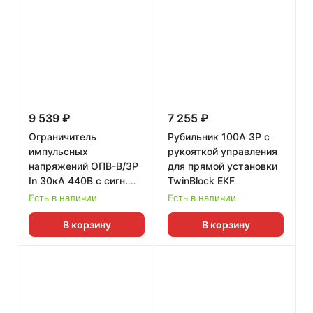
9 539 ₽
7 255 ₽
Ограничитель
Рубильник 100A 3P c
импульсных
рукояткой управления
напряжений ОПВ-B/3P
для прямой установки
In 30кА 440В с сигн.
TwinBlock EKF
EKF PROxima
Есть в наличии
Есть в наличии
В корзину
В корзину