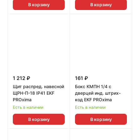
Приоритетное направление работы
В корзину
В корзину
компании – разработка комплексных
энергоэффективных решений для
промышленных предприятий,
проектирования и строительства
энергетических, гражданских и
инфраструктурных объектов.
1 212 ₽
161 ₽
Щит распред. навесной
Бокс КМПН 1/4 с
ЩРН-П-18 IP41 EKF
дверцей инд. штрих-
PROxima
код EKF PROxima
Есть в наличии
Есть в наличии
В корзину
В корзину