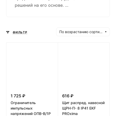
решений на его основе.
Основные товарные направления:
низковольтная электротехническая
продукция, оборудование среднего
По возрастанию сортировки
ФИЛЬТР
напряжения, корпуса электрощитов,
изделия для электромонтажа
и электроустановки, средства
измерения, кабеленесущие системы,
шинопровод, умный дом, молниезащита,
профессиональное освещение.
Ассортимент разработан с учетом
отраслевой специфики и потребностей
покупателей.
1 725 ₽
616 ₽
Ограничитель
Щит распред. навесной
Основные товарные направления:
импульсных
ЩРН-П- 8 IP41 EKF
низковольтная электротехническая
напряжений ОПВ-B/1P
PROxima