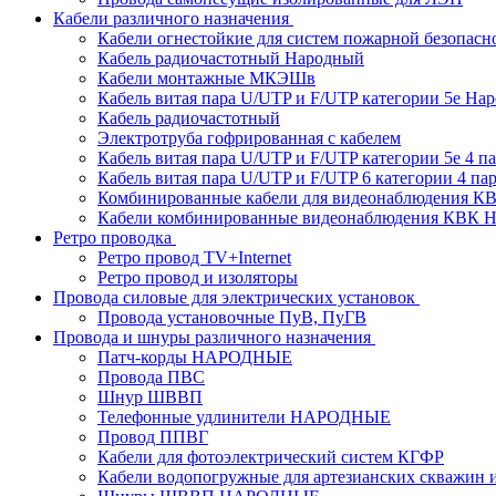
Кабели различного назначения
Кабели огнестойкие для систем пожарной безопасн
Кабель радиочастотный Народный
Кабели монтажные МКЭШв
Кабель витая пара U/UTP и F/UTP категории 5е На
Кабель радиочастотный
Электротруба гофрированная с кабелем
Кабель витая пара U/UTP и F/UTP категории 5e 4 пар
Кабель витая пара U/UTP и F/UTP 6 категории 4 пары
Комбинированные кабели для видеонаблюдения К
Кабели комбинированные видеонаблюдения КВ
Ретро проводка
Ретро провод TV+Internet
Ретро провод и изоляторы
Провода силовые для электрических установок
Провода установочные ПуВ, ПуГВ
Провода и шнуры различного назначения
Патч-корды НАРОДНЫЕ
Провода ПВС
Шнур ШВВП
Телефонные удлинители НАРОДНЫЕ
Провод ППВГ
Кабели для фотоэлектрический систем КГФР
Кабели водопогружные для артезианских скважин