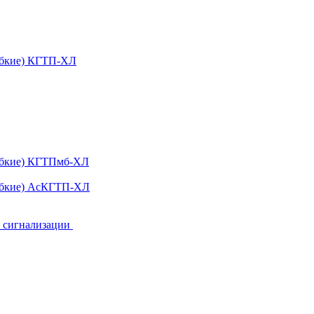
ибкие) КГТП-ХЛ
гибкие) КГТПмб-ХЛ
гибкие) АсКГТП-ХЛ
и сигнализации