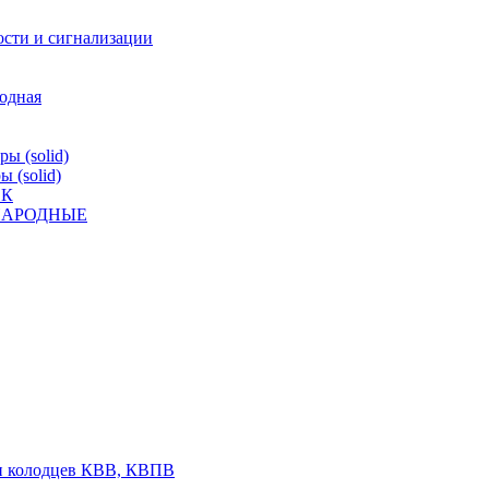
ости и сигнализации
родная
ы (solid)
 (solid)
ВК
К НАРОДНЫЕ
 и колодцев КВВ, КВПВ