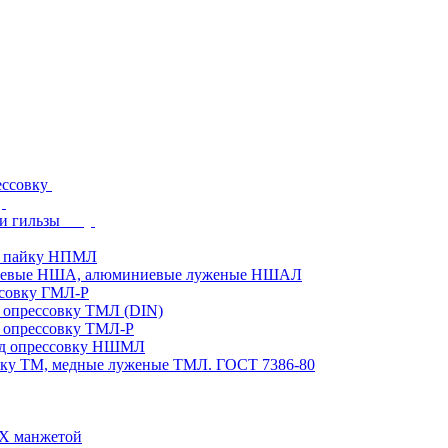
ессовку
и гильзы
д пайку НПМЛ
ниевые НША, алюминиевые луженые НШАЛ
ссовку ГМЛ-Р
 опрессовку ТМЛ (DIN)
 опрессовку ТМЛ-Р
од опрессовку НШМЛ
вку ТМ, медные луженые ТМЛ. ГОСТ 7386-80
ВХ манжетой