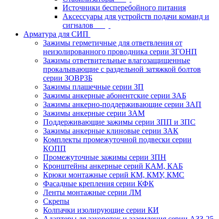
Источники бесперебойного питания
Аксессуары для устройств подачи команд и
сигналов
Арматура для СИП
Зажимы герметичные для ответвления от
неизолированного проводника серии ЗГОНП
Зажимы ответвительные влагозащищенные
прокалывающие с раздельной затяжкой болтов
серии ЗОВРЗБ
Зажимы плашечные серии ЗП
Зажимы анкерные абонентские серии ЗАБ
Зажимы анкерно-поддерживающие серии ЗАП
Зажимы анкерные серии ЗАМ
Поддерживающие зажимы серии ЗПП и ЗПС
Зажимы анкерные клиновые серии ЗАК
Комплекты промежуточной подвески серии
КОПП
Промежуточные зажимы серии ЗПН
Кронштейны анкерные серий КАМ, КАБ
Крюки монтажные серий КМ, КМУ, КМС
Фасадные крепления серии КФК
Ленты монтажные серии ЛМ
Скрепы
Колпачки изолирующие серии КИ
Адаптеры ля закороток и заземления серии АЗЗ-25