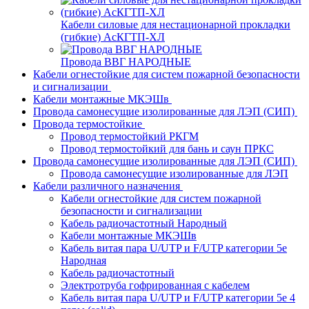
Кабели силовые для нестационарной прокладки
(гибкие) АсКГТП-ХЛ
Провода ВВГ НАРОДНЫЕ
Кабели огнестойкие для систем пожарной безопасности
и сигнализации
Кабели монтажные МКЭШв
Провода самонесущие изолированные для ЛЭП (СИП)
Провода термостойкие
Провод термостойкий РКГМ
Провод термостойкий для бань и саун ПРКС
Провода самонесущие изолированные для ЛЭП (СИП)
Провода самонесущие изолированные для ЛЭП
Кабели различного назначения
Кабели огнестойкие для систем пожарной
безопасности и сигнализации
Кабель радиочастотный Народный
Кабели монтажные МКЭШв
Кабель витая пара U/UTP и F/UTP категории 5е
Народная
Кабель радиочастотный
Электротруба гофрированная с кабелем
Кабель витая пара U/UTP и F/UTP категории 5e 4