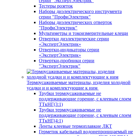
серии "ЭкспертЭлектрик"
Тестеры розеток
Наборы диэлектрического инструмента
серии "ПрофиЭлектрик"
Наборы диэлектрических отверток
"ПрофиЭлектрик"
Мультиметры и токоизмерительные клещи
Отвертки диэлектрические серии
«ЭкспертЭлектрик»
Отвертки-индикаторы серии
«ЭкспертЭлектрик»
Отвертки-пробники серии
"ЭкспертЭлектрик"
Термоусаживаемые материалы, изделия холодной
усадки и и комплектующие к ним
Трубки термоусаживаемые не
поддерживающие горение, с клеевым слоем
ТТкНГ(3:1)
Трубки термоусаживаемые не
поддерживающие горение, с клеевым слоем
ТТкНГ(4:1)
Ленты клеевые термоплавкие ЛКТ
Герметик кабельный водонепроницаемый не