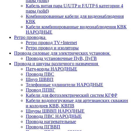
пары (solid)
Кабель витая пара U/UTP и F/UTP 6 категории 4
пары (solid)
Комбинированные кабели для видеонаблюдения
КВК
Кабели комбинированные видеонаблюдения КВК
НАРОДНЫЕ
Ретро проводка
Ретро провод TV+Internet
Ретро провод и изоляторы
Провода силовые для электрических установок
Провода установочные ПуВ, ПуГВ
Провода и шнуры различного назначения
Патч-корды НАРОДНЫЕ
Провода ПВС
Шнур ШВВП
Телефонные удлинители НАРОДНЫЕ
Провод ППВГ
Кабели для фотоэлектрический систем КГФР
Кабели водопогружные для артезианских скважин
и колодцев КВВ, КВПВ
Шнуры ШВВП НАРОДНЫЕ
Провода ПВС НАРОДНЫЕ
Провода нагревательные
Провода ПГВВП