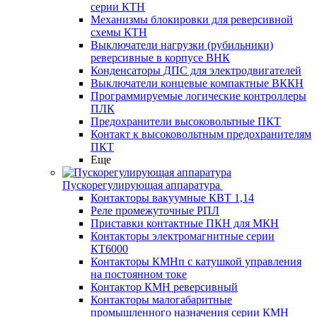
серии КТН
Механизмы блокировки для реверсивной
схемы КТН
Выключатели нагрузки (рубильники)
реверсивные в корпусе ВНК
Конденсаторы ДПС для электродвигателей
Выключатели концевые компактные ВККН
Программируемые логические контроллеры
ПЛК
Предохранители высоковольтные ПКТ
Контакт к высоковольтным предохранителям
ПКТ
Еще
Пускорегулирующая аппаратура
Контакторы вакуумные КВТ 1,14
Реле промежуточные РПЛ
Приставки контактные ПКН для МКН
Контакторы электромагнитные серии
КТ6000
Контакторы КМНп с катушкой управления
на постоянном токе
Контактор КМН реверсивный
Контакторы малогабаритные
промышленного назначения серии КМН