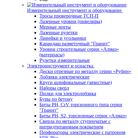
Измерительный инструмент и оборудование
Тросы проверочные ТСП-П
Лазерные уровни (нивелиры)
Мерные ленты
Лазерные рулетки
Линейки и угольники
Карандаш разметочный "Гранит"
Уровни строительные серии «Алмаз»
(ватерпасы)
Рулетки измерительные
Электроинструмент и оснастка
Диски отрезные по металлу серии «Рубин»
Лобзики электрические
Круги шлифовальные (зачистные)
Наборы сверл
Пилки для электролобзика
Буры по бетону
Биты PH, CrV торсионного типа серии
"Гранит"
Биты PH, S2, торсионные серии «Алмаз»
Сверла по металлу ступенчатые с
нитридтитановым покрытием
Перфораторы электрические с патроном
SDS-Plus