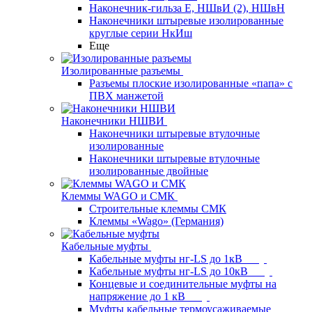
Наконечник-гильза Е, НШвИ (2), НШвН
Наконечники штыревые изолированные
круглые серии НкИш
Еще
Изолированные разъемы
Разъемы плоские изолированные «папа» с
ПВХ манжетой
Наконечники НШВИ
Наконечники штыревые втулочные
изолированные
Наконечники штыревые втулочные
изолированные двойные
Клеммы WAGO и СМК
Строительные клеммы СМК
Клеммы «Wago» (Германия)
Кабельные муфты
Кабельные муфты нг-LS до 1кВ
Кабельные муфты нг-LS до 10кВ
Концевые и соединительные муфты на
напряжение до 1 кВ
Муфты кабельные термоусаживаемые