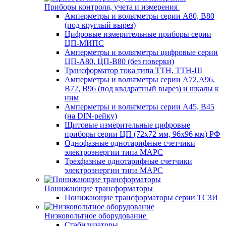
Приборы контроля, учета и измерения
Амперметры и вольтметры серии А80, В80
(под круглый вырез)
Цифровые измерительные приборы серии
ЦП-МИПС
Амперметры и вольтметры цифровые серии
ЦП-А80, ЦП-В80 (без поверки)
Трансформатор тока типа ТТН, ТТН-Ш
Амперметры и вольтметры серии А72,А96,
В72, В96 (под квадратный вырез) и шкалы к
ним
Амперметры и вольтметры серии А45, В45
(на DIN-рейку)
Щитовые измерительные цифровые
приборы серии ЦП (72х72 мм, 96х96 мм) РФ
Однофазные однотарифные счетчики
электроэнергии типа МАРС
Трехфазные однотарифные счетчики
электроэнергии типа МАРС
Понижающие трансформаторы
Понижающие трансформаторы серии ТСЗИ
Низковольтное оборудование
Стабилизаторы