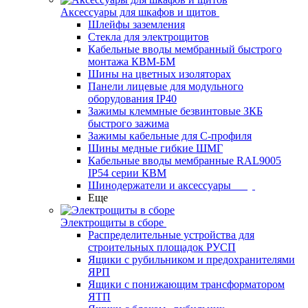
Аксессуары для шкафов и щитов
Шлейфы заземления
Стекла для электрощитов
Кабельные вводы мембранный быстрого
монтажа КВМ-БМ
Шины на цветных изоляторах
Панели лицевые для модульного
оборудования IP40
Зажимы клеммные безвинтовые ЗКБ
быстрого зажима
Зажимы кабельные для С-профиля
Шины медные гибкие ШМГ
Кабельные вводы мембранные RAL9005
IP54 серии КВМ
Шинодержатели и аксессуары
Еще
Электрощиты в сборе
Распределительные устройства для
строительных площадок РУСП
Ящики с рубильником и предохранителями
ЯРП
Ящики с понижающим трансформатором
ЯТП