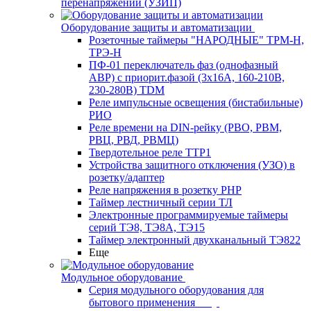
перенапряжений (УЗИП)
Оборудование защиты и автоматизации
Розеточные таймеры "НАРОДНЫЕ" ТРМ-Н,
ТРЭ-Н
ПФ-01 переключатель фаз (однофазный
АВР) с приорит.фазой (3х16А, 160-210В,
230-280В) TDM
Реле импульсные освещения (бистабильные)
РИО
Реле времени на DIN-рейку (РВО, РВМ,
РВЦ, РВД, РВМЦ)
Твердотельное реле ТТР1
Устройства защитного отключения (УЗО) в
розетку/адаптер
Реле напряжения в розетку РНР
Таймер лестничный серии ТЛ
Электронные программируемые таймеры
серий ТЭ8, ТЭ8А, ТЭ15
Таймер электронный двухканальный ТЭ822
Еще
Модульное оборудование
Серия модульного оборудования для
бытового применения