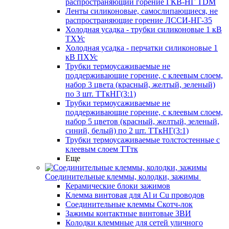
распространяющий горение ГКВ-НГ TDM
Ленты силиконовые, самослипающиеся, не
распространяющие горение ЛССИ-НГ-35
Холодная усадка - трубки силиконовые 1 кВ
ТХУс
Холодная усадка - перчатки силиконовые 1
кВ ПХУс
Трубки термоусаживаемые не
поддерживающие горение, с клеевым слоем,
набор 3 цвета (красный, желтый, зеленый)
по 3 шт. ТТкНГ(3:1)
Трубки термоусаживаемые не
поддерживающие горение, с клеевым слоем,
набор 5 цветов (красный, желтый, зеленый,
синий, белый) по 2 шт. ТТкНГ(3:1)
Трубки термоусаживаемые толстостенные с
клеевым слоем ТТтк
Еще
Соединительные клеммы, колодки, зажимы
Керамические блоки зажимов
Клемма винтовая для Al и Cu проводов
Соединительные клеммы Скотч-лок
Зажимы контактные винтовые ЗВИ
Колодки клеммные для сетей уличного