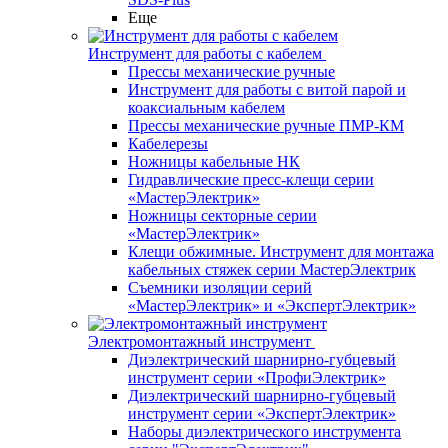
Еще
Инструмент для работы с кабелем
Прессы механические ручные
Инструмент для работы с витой парой и
коаксиальным кабелем
Прессы механические ручные ПМР-КМ
Кабелерезы
Ножницы кабельные НК
Гидравлические пресс-клещи серии
«МастерЭлектрик»
Ножницы секторные серии
«МастерЭлектрик»
Клещи обжимные. Инструмент для монтажа
кабельных стяжек серии МастерЭлектрик
Съемники изоляции серий
«МастерЭлектрик» и «ЭкспертЭлектрик»
Электромонтажный инструмент
Диэлектрический шарнирно-губцевый
инструмент серии «ПрофиЭлектрик»
Диэлектрический шарнирно-губцевый
инструмент серии «ЭкспертЭлектрик»
Наборы диэлектрического инструмента