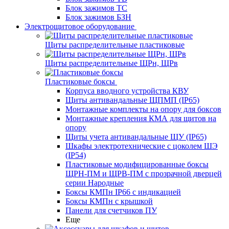
Блок зажимов ТС
Блок зажимов БЗН
Электрощитовое оборудование
Щиты распределительные пластиковые
Щиты распределительные ЩРн, ЩРв
Пластиковые боксы
Корпуса вводного устройства КВУ
Щиты антивандальные ЩПМП (IP65)
Монтажные комплекты на опору для боксов
Монтажные крепления КМА для щитов на
опору
Щиты учета антивандальные ЩУ (IP65)
Шкафы электротехнические с цоколем ШЭ
(IP54)
Пластиковые модифицированные боксы
ЩРН-ПМ и ЩРВ-ПМ с прозрачной дверцей
серии Народные
Боксы КМПн IP66 с индикацией
Боксы КМПн с крышкой
Панели для счетчиков ПУ
Еще