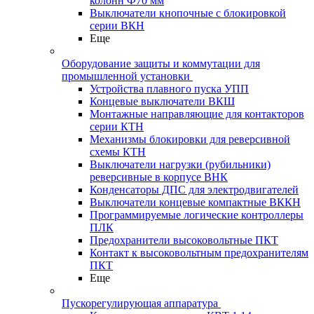
колонн Ф70 мм
Выключатели кнопочные с блокировкой
серии ВКН
Еще
Оборудование защиты и коммутации для
промышленной установки
Устройства плавного пуска УПП
Концевые выключатели ВКШ
Монтажные направляющие для контакторов
серии КТН
Механизмы блокировки для реверсивной
схемы КТН
Выключатели нагрузки (рубильники)
реверсивные в корпусе ВНК
Конденсаторы ДПС для электродвигателей
Выключатели концевые компактные ВККН
Программируемые логические контроллеры
ПЛК
Предохранители высоковольтные ПКТ
Контакт к высоковольтным предохранителям
ПКТ
Еще
Пускорегулирующая аппаратура