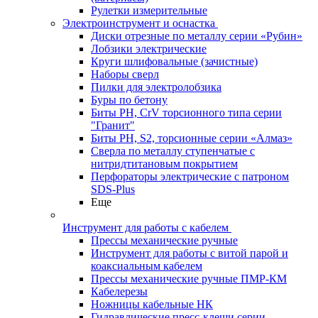
Рулетки измерительные
Электроинструмент и оснастка
Диски отрезные по металлу серии «Рубин»
Лобзики электрические
Круги шлифовальные (зачистные)
Наборы сверл
Пилки для электролобзика
Буры по бетону
Биты PH, CrV торсионного типа серии
"Гранит"
Биты PH, S2, торсионные серии «Алмаз»
Сверла по металлу ступенчатые с
нитридтитановым покрытием
Перфораторы электрические с патроном
SDS-Plus
Еще
Инструмент для работы с кабелем
Прессы механические ручные
Инструмент для работы с витой парой и
коаксиальным кабелем
Прессы механические ручные ПМР-КМ
Кабелерезы
Ножницы кабельные НК
Гидравлические пресс-клещи серии