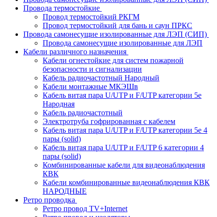
Провода термостойкие
Провод термостойкий РКГМ
Провод термостойкий для бань и саун ПРКС
Провода самонесущие изолированные для ЛЭП (СИП)
Провода самонесущие изолированные для ЛЭП
Кабели различного назначения
Кабели огнестойкие для систем пожарной
безопасности и сигнализации
Кабель радиочастотный Народный
Кабели монтажные МКЭШв
Кабель витая пара U/UTP и F/UTP категории 5е
Народная
Кабель радиочастотный
Электротруба гофрированная с кабелем
Кабель витая пара U/UTP и F/UTP категории 5e 4
пары (solid)
Кабель витая пара U/UTP и F/UTP 6 категории 4
пары (solid)
Комбинированные кабели для видеонаблюдения
КВК
Кабели комбинированные видеонаблюдения КВК
НАРОДНЫЕ
Ретро проводка
Ретро провод TV+Internet