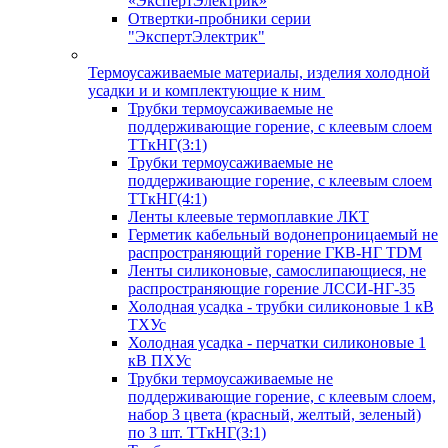
«ЭкспертЭлектрик»
Отвертки-пробники серии
"ЭкспертЭлектрик"
Термоусаживаемые материалы, изделия холодной
усадки и и комплектующие к ним
Трубки термоусаживаемые не
поддерживающие горение, с клеевым слоем
ТТкНГ(3:1)
Трубки термоусаживаемые не
поддерживающие горение, с клеевым слоем
ТТкНГ(4:1)
Ленты клеевые термоплавкие ЛКТ
Герметик кабельный водонепроницаемый не
распространяющий горение ГКВ-НГ TDM
Ленты силиконовые, самослипающиеся, не
распространяющие горение ЛССИ-НГ-35
Холодная усадка - трубки силиконовые 1 кВ
ТХУс
Холодная усадка - перчатки силиконовые 1
кВ ПХУс
Трубки термоусаживаемые не
поддерживающие горение, с клеевым слоем,
набор 3 цвета (красный, желтый, зеленый)
по 3 шт. ТТкНГ(3:1)