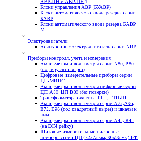
АВР-ПН и АВР-ПНД
Блоки управления АВР (БУАВР)
Блоки автоматического ввода резерва серии
БАВР
Блоки автоматического ввода резерва БАВР-
М
Электродвигатели
Асинхронные электродвигатели серии АИР
Приборы контроля, учета и измерения
Амперметры и вольтметры серии А80, В80
(под круглый вырез)
Цифровые измерительные приборы серии
ЦП-МИПС
Амперметры и вольтметры цифровые серии
ЦП-А80, ЦП-В80 (без поверки)
Трансформатор тока типа ТТН, ТТН-Ш
Амперметры и вольтметры серии А72,А96,
В72, В96 (под квадратный вырез) и шкалы к
ним
Амперметры и вольтметры серии А45, В45
(на DIN-рейку)
Щитовые измерительные цифровые
приборы серии ЦП (72х72 мм, 96х96 мм) РФ