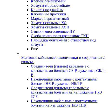
Крепеж ремешковый
Хомуты морозостойкие
Клипсы под кабель
Кабельные протяжки
Маркер перманентный
Хомуты стальные ХС
Хомуты стальные ХСП
Стяжки многозвенные ПУ
Скоба нейлоновая крепежная СКН
Площадка монтажная с отверстием под
хомуты
Еще
Болтовые кабельные наконечники и соединители/
гильзы
Соединители (гильзы) кабельные с
контактными болтами СБ-Р, луженные СБЛ-
Р
Наконечники кабельные с контактными
болтами НБ-Р, луженые НБЛ-Р
Соединители (гильзы) кабельные с
контактными болтами на напряжение 1 кВ
2СБ
Наконечники кабельные с контактными
болтами на напряжение 1кВ 1НБ