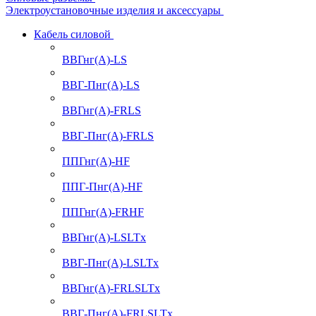
Электроустановочные изделия и аксессуары
Кабель силовой
ВВГнг(А)-LS
ВВГ-Пнг(А)-LS
ВВГнг(А)-FRLS
ВВГ-Пнг(А)-FRLS
ППГнг(А)-HF
ППГ-Пнг(А)-HF
ППГнг(А)-FRHF
ВВГнг(А)-LSLTx
ВВГ-Пнг(А)-LSLTx
ВВГнг(А)-FRLSLTx
ВВГ-Пнг(А)-FRLSLTx