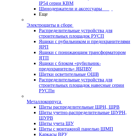
IP54 серии КВМ
Шинодержатели и аксессуары
Еще
Электрощиты в сборе
Распределительные устройства для
строительных площадок РУСП
Ящики с рубильником и предохранителями
ЯРП
Ящики с понижающим трансформатором
ЯТП
Ящики с блоком «рубильник-
предохранитель» ЯБПВУ
Щитки осветительные ОЩВ
Распределительные устройства для
строительных площадок навесные серии
РУСПн
Металлокорпуса
Щиты распределительные ЩРН, ЩРВ
Щиты учетно-распределительные ЩУРН,
ЩУРВ
Щиты учета ЩУ
Щиты с монтажной панелью ЩМП
Каркасы ВРУ