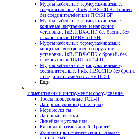
Муфты кабельные термоусаживаемые,
соединительные, 1 кВ, ПВХ/СПЭ с броней,
без соединителей/гильз ПСтБ1-БГ
Муфты кабельные термоусаживаемые
концевые, внутренней и наружной
установки, 1кВ, ПВХ/СПЭ без брони, без
наконечников ПКВНтп1-БН
Муфты кабельные термоусаживаемые
концевые, внутренней и наружной
установки, 1кВ, ПВХ/СПЭ с броней, без
наконечников ПКВНтпБ1-БН
Муфты кабельные термоусаживаемые,
соединительные, 1 кВ, ПВХ/СПЭ без брони,
с соединителями/гильзами ПСт1
Еще
Измерительный инструмент и оборудование
Тросы проверочные ТСП-П
Лазерные уровни (нивелиры)
Мерные ленты
Лазерные рулетки
Линейки и угольники
Карандаш разметочный "Гранит"
Уровни строительные серии «Алмаз»
(ватерпасы)