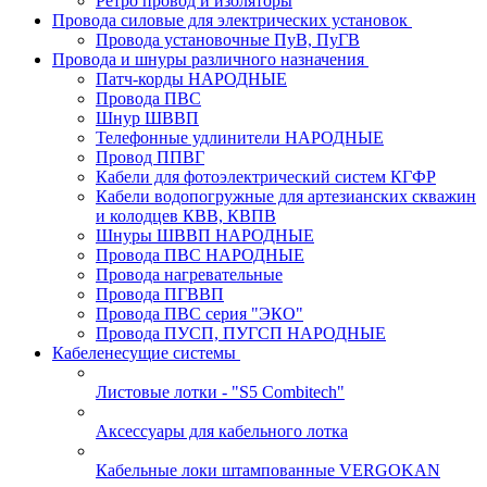
Ретро провод и изоляторы
Провода силовые для электрических установок
Провода установочные ПуВ, ПуГВ
Провода и шнуры различного назначения
Патч-корды НАРОДНЫЕ
Провода ПВС
Шнур ШВВП
Телефонные удлинители НАРОДНЫЕ
Провод ППВГ
Кабели для фотоэлектрический систем КГФР
Кабели водопогружные для артезианских скважин
и колодцев КВВ, КВПВ
Шнуры ШВВП НАРОДНЫЕ
Провода ПВС НАРОДНЫЕ
Провода нагревательные
Провода ПГВВП
Провода ПВС серия "ЭКО"
Провода ПУСП, ПУГСП НАРОДНЫЕ
Кабеленесущие системы
Листовые лотки - "S5 Combitech"
Аксессуары для кабельного лотка
Кабельные локи штампованные VERGOKAN