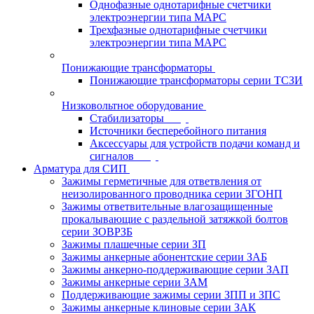
Однофазные однотарифные счетчики
электроэнергии типа МАРС
Трехфазные однотарифные счетчики
электроэнергии типа МАРС
Понижающие трансформаторы
Понижающие трансформаторы серии ТСЗИ
Низковольтное оборудование
Стабилизаторы
Источники бесперебойного питания
Аксессуары для устройств подачи команд и
сигналов
Арматура для СИП
Зажимы герметичные для ответвления от
неизолированного проводника серии ЗГОНП
Зажимы ответвительные влагозащищенные
прокалывающие с раздельной затяжкой болтов
серии ЗОВРЗБ
Зажимы плашечные серии ЗП
Зажимы анкерные абонентские серии ЗАБ
Зажимы анкерно-поддерживающие серии ЗАП
Зажимы анкерные серии ЗАМ
Поддерживающие зажимы серии ЗПП и ЗПС
Зажимы анкерные клиновые серии ЗАК