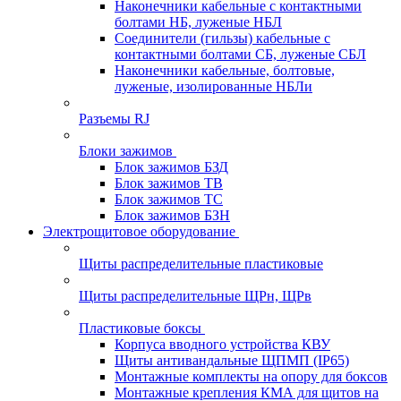
Наконечники кабельные с контактными
болтами НБ, луженые НБЛ
Соединители (гильзы) кабельные с
контактными болтами СБ, луженые СБЛ
Наконечники кабельные, болтовые,
луженые, изолированные НБЛи
Разъемы RJ
Блоки зажимов
Блок зажимов БЗД
Блок зажимов ТВ
Блок зажимов ТС
Блок зажимов БЗН
Электрощитовое оборудование
Щиты распределительные пластиковые
Щиты распределительные ЩРн, ЩРв
Пластиковые боксы
Корпуса вводного устройства КВУ
Щиты антивандальные ЩПМП (IP65)
Монтажные комплекты на опору для боксов
Монтажные крепления КМА для щитов на