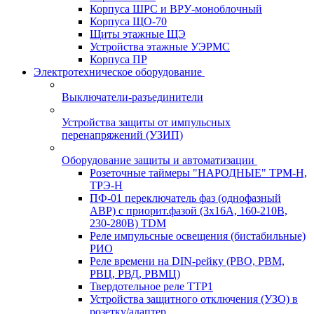
Корпуса ШРС и ВРУ-моноблочный
Корпуса ЩО-70
Щиты этажные ЩЭ
Устройства этажные УЭРМС
Корпуса ПР
Электротехническое оборудование
Выключатели-разъединители
Устройства защиты от импульсных
перенапряжений (УЗИП)
Оборудование защиты и автоматизации
Розеточные таймеры "НАРОДНЫЕ" ТРМ-Н,
ТРЭ-Н
ПФ-01 переключатель фаз (однофазный
АВР) с приорит.фазой (3х16А, 160-210В,
230-280В) TDM
Реле импульсные освещения (бистабильные)
РИО
Реле времени на DIN-рейку (РВО, РВМ,
РВЦ, РВД, РВМЦ)
Твердотельное реле ТТР1
Устройства защитного отключения (УЗО) в
розетку/адаптер