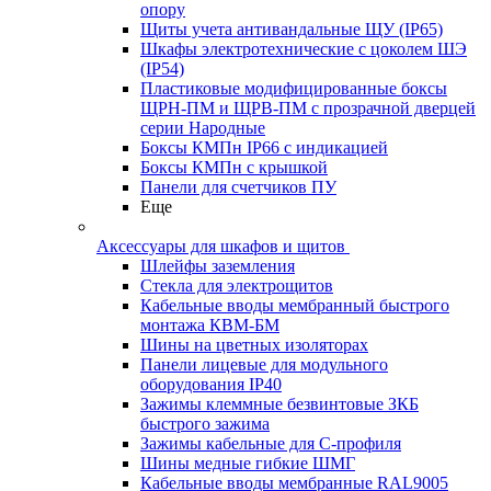
опору
Щиты учета антивандальные ЩУ (IP65)
Шкафы электротехнические с цоколем ШЭ
(IP54)
Пластиковые модифицированные боксы
ЩРН-ПМ и ЩРВ-ПМ с прозрачной дверцей
серии Народные
Боксы КМПн IP66 с индикацией
Боксы КМПн с крышкой
Панели для счетчиков ПУ
Еще
Аксессуары для шкафов и щитов
Шлейфы заземления
Стекла для электрощитов
Кабельные вводы мембранный быстрого
монтажа КВМ-БМ
Шины на цветных изоляторах
Панели лицевые для модульного
оборудования IP40
Зажимы клеммные безвинтовые ЗКБ
быстрого зажима
Зажимы кабельные для С-профиля
Шины медные гибкие ШМГ
Кабельные вводы мембранные RAL9005