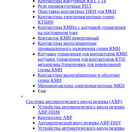
Контакторы вакуумные КВТ 1,14
Реле промежуточные РПЛ
Приставки контактные ПКН для МКН
Контакторы электромагнитные серии
КТ6000
Контакторы КМНп с катушкой управления
на постоянном токе
Контактор КМН реверсивный
Контакторы малогабаритные
промышленного назначения серии КМН
Катушки управления для контакторов КМН,
катушки управления для контакторов КТН,
механизмы блокировки для реверсивной
схемы КМН
Контакторы малогабаритные в оболочке
серии КМН
Миниконтакторы электромагнитные МКН
Еще
Системы автоматического ввода резерва (АВР)
Устройства автоматического ввода резерва
АВР-ПНМ
Контроллер АВР
Автоматический ввод резерва АВР-ПНУ
Устройства автоматического ввода резерва