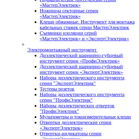
«МастерЭлектрик»
Ножницы секторные серии
«МастерЭлектрик»
Клещи обжимные. Инструмент для монтажа
кабельных стяжек серии МастерЭлектрик
Съемники изоляции серий
«МастерЭлектрик» и «ЭкспертЭлектрик»
Электромонтажный инструмент
Диэлектрический шарнирно-губцевый
инструмент серии «ПрофиЭлектрик»
Диэлектрический шарнирно-губцевый
инструмент серии «ЭкспертЭлектрик»
Наборы диэлектрического инструмента
серии "ЭкспертЭлектрик"
Тестеры розеток
Наборы диэлектрического инструмента
серии "ПрофиЭлектрик"
Наборы диэлектрических отверток
"ПрофиЭлектрик"
Мультиметры и токоизмерительные клещи
Отвертки диэлектрические серии
«ЭкспертЭлектрик»
Отвертки-индикаторы серии