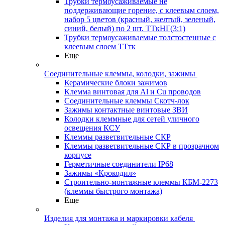
Трубки термоусаживаемые не
поддерживающие горение, с клеевым слоем,
набор 5 цветов (красный, желтый, зеленый,
синий, белый) по 2 шт. ТТкНГ(3:1)
Трубки термоусаживаемые толстостенные с
клеевым слоем ТТтк
Еще
Соединительные клеммы, колодки, зажимы
Керамические блоки зажимов
Клемма винтовая для Al и Cu проводов
Соединительные клеммы Скотч-лок
Зажимы контактные винтовые ЗВИ
Колодки клеммные для сетей уличного
освещения КСУ
Клеммы разветвительные СКР
Клеммы разветвительные СКР в прозрачном
корпусе
Герметичные соединители IP68
Зажимы «Крокодил»
Строительно-монтажные клеммы КБМ-2273
(клеммы быстрого монтажа)
Еще
Изделия для монтажа и маркировки кабеля