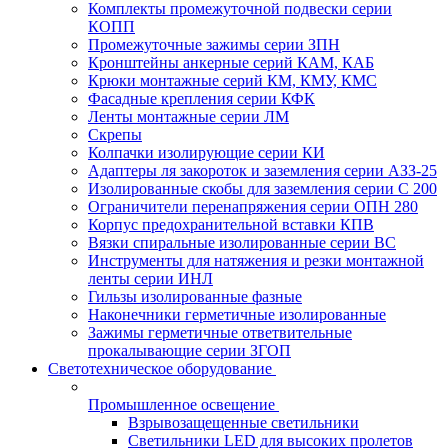
Комплекты промежуточной подвески серии
КОПП
Промежуточные зажимы серии ЗПН
Кронштейны анкерные серий КАМ, КАБ
Крюки монтажные серий КМ, КМУ, КМС
Фасадные крепления серии КФК
Ленты монтажные серии ЛМ
Скрепы
Колпачки изолирующие серии КИ
Адаптеры ля закороток и заземления серии АЗЗ-25
Изолированные скобы для заземления серии С 200
Ограничители перенапряжения серии ОПН 280
Корпус предохранительной вставки КПВ
Вязки спиральные изолированные серии ВС
Инструменты для натяжения и резки монтажной
ленты серии ИНЛ
Гильзы изолированные фазные
Наконечники герметичные изолированные
Зажимы герметичные ответвительные
прокалывающие серии ЗГОП
Светотехническое оборудование
Промышленное освещение
Взрывозащещенные светильники
Светильники LED для высоких пролетов