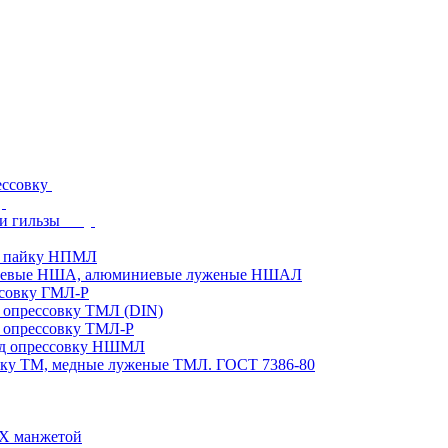
ессовку
и гильзы
д пайку НПМЛ
ниевые НША, алюминиевые луженые НШАЛ
ссовку ГМЛ-Р
 опрессовку ТМЛ (DIN)
 опрессовку ТМЛ-Р
од опрессовку НШМЛ
вку ТМ, медные луженые ТМЛ. ГОСТ 7386-80
ВХ манжетой