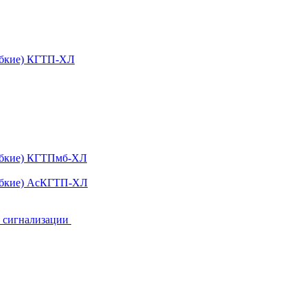
ибкие) КГТП-ХЛ
гибкие) КГТПмб-ХЛ
гибкие) АсКГТП-ХЛ
и сигнализации