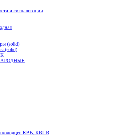
ости и сигнализации
родная
ы (solid)
 (solid)
ВК
К НАРОДНЫЕ
 и колодцев КВВ, КВПВ