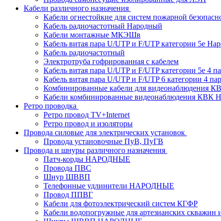
Кабели различного назначения
Кабели огнестойкие для систем пожарной безопасн
Кабель радиочастотный Народный
Кабели монтажные МКЭШв
Кабель витая пара U/UTP и F/UTP категории 5е На
Кабель радиочастотный
Электротруба гофрированная с кабелем
Кабель витая пара U/UTP и F/UTP категории 5e 4 пар
Кабель витая пара U/UTP и F/UTP 6 категории 4 пары
Комбинированные кабели для видеонаблюдения К
Кабели комбинированные видеонаблюдения КВ
Ретро проводка
Ретро провод TV+Internet
Ретро провод и изоляторы
Провода силовые для электрических установок
Провода установочные ПуВ, ПуГВ
Провода и шнуры различного назначения
Патч-корды НАРОДНЫЕ
Провода ПВС
Шнур ШВВП
Телефонные удлинители НАРОДНЫЕ
Провод ППВГ
Кабели для фотоэлектрический систем КГФР
Кабели водопогружные для артезианских скважин