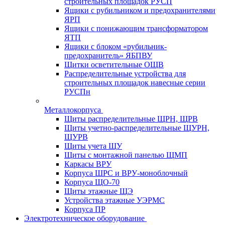
строительных площадок РУСП
Ящики с рубильником и предохранителями
ЯРП
Ящики с понижающим трансформатором
ЯТП
Ящики с блоком «рубильник-
предохранитель» ЯБПВУ
Щитки осветительные ОЩВ
Распределительные устройства для
строительных площадок навесные серии
РУСПн
Металлокорпуса
Щиты распределительные ЩРН, ЩРВ
Щиты учетно-распределительные ЩУРН,
ЩУРВ
Щиты учета ЩУ
Щиты с монтажной панелью ЩМП
Каркасы ВРУ
Корпуса ШРС и ВРУ-моноблочный
Корпуса ЩО-70
Щиты этажные ЩЭ
Устройства этажные УЭРМС
Корпуса ПР
Электротехническое оборудование