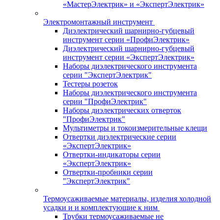
«МастерЭлектрик» и «ЭкспертЭлектрик»
Электромонтажный инструмент
Диэлектрический шарнирно-губцевый
инструмент серии «ПрофиЭлектрик»
Диэлектрический шарнирно-губцевый
инструмент серии «ЭкспертЭлектрик»
Наборы диэлектрического инструмента
серии "ЭкспертЭлектрик"
Тестеры розеток
Наборы диэлектрического инструмента
серии "ПрофиЭлектрик"
Наборы диэлектрических отверток
"ПрофиЭлектрик"
Мультиметры и токоизмерительные клещи
Отвертки диэлектрические серии
«ЭкспертЭлектрик»
Отвертки-индикаторы серии
«ЭкспертЭлектрик»
Отвертки-пробники серии
"ЭкспертЭлектрик"
Термоусаживаемые материалы, изделия холодной
усадки и и комплектующие к ним
Трубки термоусаживаемые не