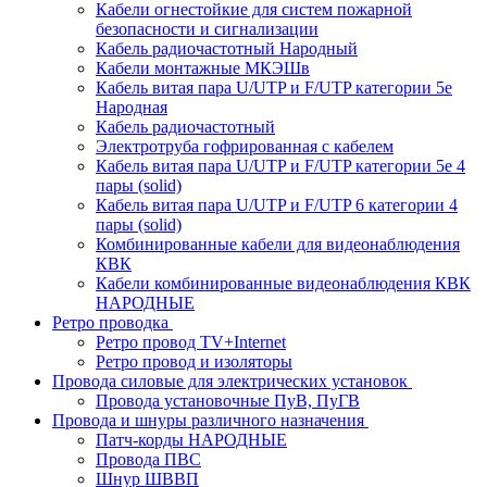
Кабели огнестойкие для систем пожарной
безопасности и сигнализации
Кабель радиочастотный Народный
Кабели монтажные МКЭШв
Кабель витая пара U/UTP и F/UTP категории 5е
Народная
Кабель радиочастотный
Электротруба гофрированная с кабелем
Кабель витая пара U/UTP и F/UTP категории 5e 4
пары (solid)
Кабель витая пара U/UTP и F/UTP 6 категории 4
пары (solid)
Комбинированные кабели для видеонаблюдения
КВК
Кабели комбинированные видеонаблюдения КВК
НАРОДНЫЕ
Ретро проводка
Ретро провод TV+Internet
Ретро провод и изоляторы
Провода силовые для электрических установок
Провода установочные ПуВ, ПуГВ
Провода и шнуры различного назначения
Патч-корды НАРОДНЫЕ
Провода ПВС
Шнур ШВВП