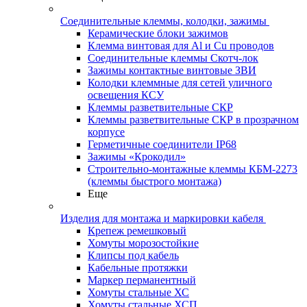
Соединительные клеммы, колодки, зажимы
Керамические блоки зажимов
Клемма винтовая для Al и Cu проводов
Соединительные клеммы Скотч-лок
Зажимы контактные винтовые ЗВИ
Колодки клеммные для сетей уличного
освещения КСУ
Клеммы разветвительные СКР
Клеммы разветвительные СКР в прозрачном
корпусе
Герметичные соединители IP68
Зажимы «Крокодил»
Строительно-монтажные клеммы КБМ-2273
(клеммы быстрого монтажа)
Еще
Изделия для монтажа и маркировки кабеля
Крепеж ремешковый
Хомуты морозостойкие
Клипсы под кабель
Кабельные протяжки
Маркер перманентный
Хомуты стальные ХС
Хомуты стальные ХСП