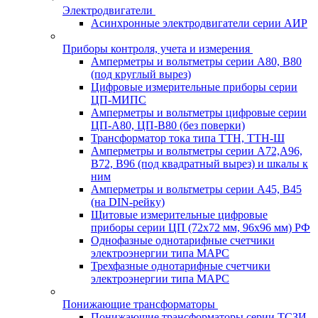
Электродвигатели
Асинхронные электродвигатели серии АИР
Приборы контроля, учета и измерения
Амперметры и вольтметры серии А80, В80
(под круглый вырез)
Цифровые измерительные приборы серии
ЦП-МИПС
Амперметры и вольтметры цифровые серии
ЦП-А80, ЦП-В80 (без поверки)
Трансформатор тока типа ТТН, ТТН-Ш
Амперметры и вольтметры серии А72,А96,
В72, В96 (под квадратный вырез) и шкалы к
ним
Амперметры и вольтметры серии А45, В45
(на DIN-рейку)
Щитовые измерительные цифровые
приборы серии ЦП (72х72 мм, 96х96 мм) РФ
Однофазные однотарифные счетчики
электроэнергии типа МАРС
Трехфазные однотарифные счетчики
электроэнергии типа МАРС
Понижающие трансформаторы
Понижающие трансформаторы серии ТСЗИ