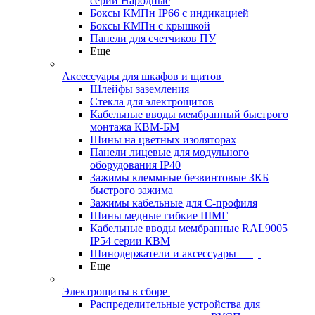
серии Народные
Боксы КМПн IP66 с индикацией
Боксы КМПн с крышкой
Панели для счетчиков ПУ
Еще
Аксессуары для шкафов и щитов
Шлейфы заземления
Стекла для электрощитов
Кабельные вводы мембранный быстрого
монтажа КВМ-БМ
Шины на цветных изоляторах
Панели лицевые для модульного
оборудования IP40
Зажимы клеммные безвинтовые ЗКБ
быстрого зажима
Зажимы кабельные для С-профиля
Шины медные гибкие ШМГ
Кабельные вводы мембранные RAL9005
IP54 серии КВМ
Шинодержатели и аксессуары
Еще
Электрощиты в сборе
Распределительные устройства для