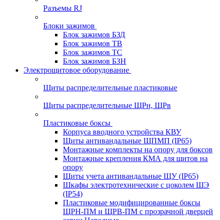
Разъемы RJ
Блоки зажимов
Блок зажимов БЗД
Блок зажимов ТВ
Блок зажимов ТС
Блок зажимов БЗН
Электрощитовое оборудование
Щиты распределительные пластиковые
Щиты распределительные ЩРн, ЩРв
Пластиковые боксы
Корпуса вводного устройства КВУ
Щиты антивандальные ЩПМП (IP65)
Монтажные комплекты на опору для боксов
Монтажные крепления КМА для щитов на
опору
Щиты учета антивандальные ЩУ (IP65)
Шкафы электротехнические с цоколем ШЭ
(IP54)
Пластиковые модифицированные боксы
ЩРН-ПМ и ЩРВ-ПМ с прозрачной дверцей