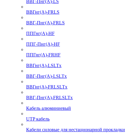
ВВГ-Пнг(А)-LS
ВВГнг(А)-FRLS
ВВГ-Пнг(А)-FRLS
ППГнг(А)-HF
ППГ-Пнг(А)-HF
ППГнг(А)-FRHF
ВВГнг(А)-LSLTx
ВВГ-Пнг(А)-LSLTx
ВВГнг(А)-FRLSLTx
ВВГ-Пнг(А)-FRLSLTx
Кабель алюминиевый
UTP кабель
Кабели силовые для нестационарной прокладки