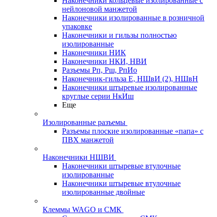
Наконечники кольцевые изолированные с
нейлоновой манжетой
Наконечники изолированные в розничной
упаковке
Наконечники и гильзы полностью
изолированные
Наконечники НИК
Наконечники НКИ, НВИ
Разъемы Рп, Рш, РпИо
Наконечник-гильза Е, НШвИ (2), НШвН
Наконечники штыревые изолированные
круглые серии НкИш
Еще
Изолированные разъемы
Разъемы плоские изолированные «папа» с
ПВХ манжетой
Наконечники НШВИ
Наконечники штыревые втулочные
изолированные
Наконечники штыревые втулочные
изолированные двойные
Клеммы WAGO и СМК