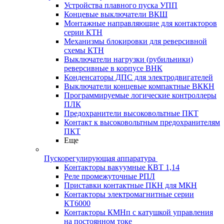
Устройства плавного пуска УПП
Концевые выключатели ВКШ
Монтажные направляющие для контакторов
серии КТН
Механизмы блокировки для реверсивной
схемы КТН
Выключатели нагрузки (рубильники)
реверсивные в корпусе ВНК
Конденсаторы ДПС для электродвигателей
Выключатели концевые компактные ВККН
Программируемые логические контроллеры
ПЛК
Предохранители высоковольтные ПКТ
Контакт к высоковольтным предохранителям
ПКТ
Еще
Пускорегулирующая аппаратура
Контакторы вакуумные КВТ 1,14
Реле промежуточные РПЛ
Приставки контактные ПКН для МКН
Контакторы электромагнитные серии
КТ6000
Контакторы КМНп с катушкой управления
на постоянном токе