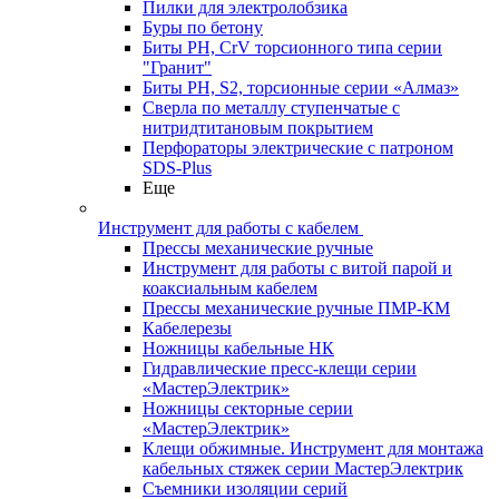
Пилки для электролобзика
Буры по бетону
Биты PH, CrV торсионного типа серии
"Гранит"
Биты PH, S2, торсионные серии «Алмаз»
Сверла по металлу ступенчатые с
нитридтитановым покрытием
Перфораторы электрические с патроном
SDS-Plus
Еще
Инструмент для работы с кабелем
Прессы механические ручные
Инструмент для работы с витой парой и
коаксиальным кабелем
Прессы механические ручные ПМР-КМ
Кабелерезы
Ножницы кабельные НК
Гидравлические пресс-клещи серии
«МастерЭлектрик»
Ножницы секторные серии
«МастерЭлектрик»
Клещи обжимные. Инструмент для монтажа
кабельных стяжек серии МастерЭлектрик
Съемники изоляции серий