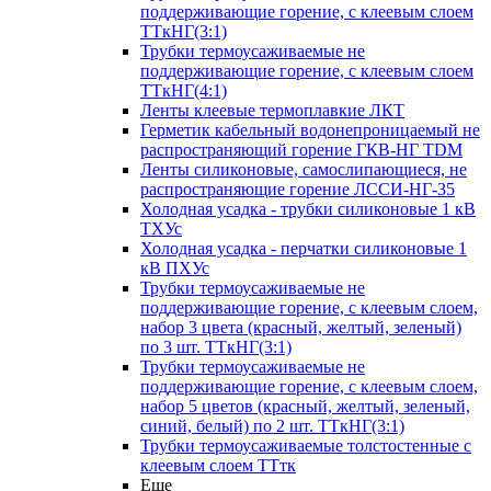
поддерживающие горение, с клеевым слоем
ТТкНГ(3:1)
Трубки термоусаживаемые не
поддерживающие горение, с клеевым слоем
ТТкНГ(4:1)
Ленты клеевые термоплавкие ЛКТ
Герметик кабельный водонепроницаемый не
распространяющий горение ГКВ-НГ TDM
Ленты силиконовые, самослипающиеся, не
распространяющие горение ЛССИ-НГ-35
Холодная усадка - трубки силиконовые 1 кВ
ТХУс
Холодная усадка - перчатки силиконовые 1
кВ ПХУс
Трубки термоусаживаемые не
поддерживающие горение, с клеевым слоем,
набор 3 цвета (красный, желтый, зеленый)
по 3 шт. ТТкНГ(3:1)
Трубки термоусаживаемые не
поддерживающие горение, с клеевым слоем,
набор 5 цветов (красный, желтый, зеленый,
синий, белый) по 2 шт. ТТкНГ(3:1)
Трубки термоусаживаемые толстостенные с
клеевым слоем ТТтк
Еще