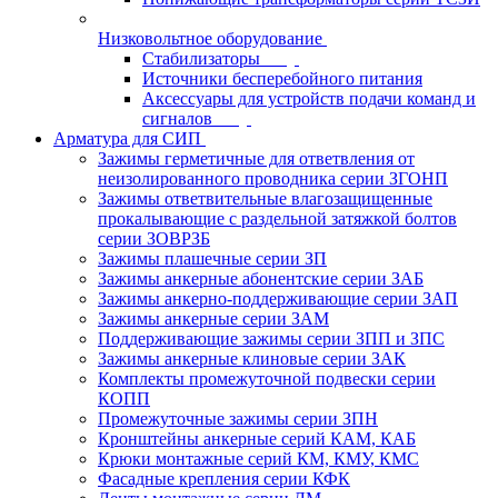
Низковольтное оборудование
Стабилизаторы
Источники бесперебойного питания
Аксессуары для устройств подачи команд и
сигналов
Арматура для СИП
Зажимы герметичные для ответвления от
неизолированного проводника серии ЗГОНП
Зажимы ответвительные влагозащищенные
прокалывающие с раздельной затяжкой болтов
серии ЗОВРЗБ
Зажимы плашечные серии ЗП
Зажимы анкерные абонентские серии ЗАБ
Зажимы анкерно-поддерживающие серии ЗАП
Зажимы анкерные серии ЗАМ
Поддерживающие зажимы серии ЗПП и ЗПС
Зажимы анкерные клиновые серии ЗАК
Комплекты промежуточной подвески серии
КОПП
Промежуточные зажимы серии ЗПН
Кронштейны анкерные серий КАМ, КАБ
Крюки монтажные серий КМ, КМУ, КМС
Фасадные крепления серии КФК