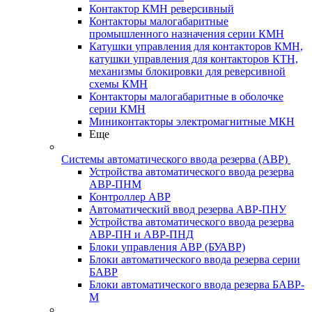
Контактор КМН реверсивный
Контакторы малогабаритные
промышленного назначения серии КМН
Катушки управления для контакторов КМН,
катушки управления для контакторов КТН,
механизмы блокировки для реверсивной
схемы КМН
Контакторы малогабаритные в оболочке
серии КМН
Миниконтакторы электромагнитные МКН
Еще
Системы автоматического ввода резерва (АВР)
Устройства автоматического ввода резерва
АВР-ПНМ
Контроллер АВР
Автоматический ввод резерва АВР-ПНУ
Устройства автоматического ввода резерва
АВР-ПН и АВР-ПНД
Блоки управления АВР (БУАВР)
Блоки автоматического ввода резерва серии
БАВР
Блоки автоматического ввода резерва БАВР-
М