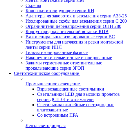
Ленты монтажные серии ЛМ
Скрепы
Колпачки изолирующие серии КИ
Адаптеры ля закороток и заземления серии АЗЗ-25
Изолированные скобы для заземления серии С 200
Ограничители перенапряжения серии ОПН 280
Корпус предохранительной вставки КПВ
Вязки спиральные изолированные серии ВС
Инструменты для натяжения и резки монтажной
ленты серии ИНЛ
Гильзы изолированные фазные
Наконечники герметичные изолированные
Зажимы герметичные ответвительные
прокалывающие серии ЗГОП
Светотехническое оборудование
Промышленное освещение
Взрывозащещенные светильники
Светильники LED для высоких пролетов
серии ДСП-01 и отражатели
Светильники линейные светодиодные
влагозащитные
Со встроенным ПРА
Лента светодиодная