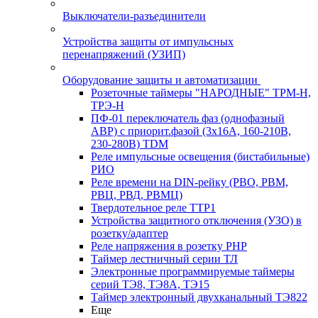
Выключатели-разъединители
Устройства защиты от импульсных
перенапряжений (УЗИП)
Оборудование защиты и автоматизации
Розеточные таймеры "НАРОДНЫЕ" ТРМ-Н,
ТРЭ-Н
ПФ-01 переключатель фаз (однофазный
АВР) с приорит.фазой (3х16А, 160-210В,
230-280В) TDM
Реле импульсные освещения (бистабильные)
РИО
Реле времени на DIN-рейку (РВО, РВМ,
РВЦ, РВД, РВМЦ)
Твердотельное реле ТТР1
Устройства защитного отключения (УЗО) в
розетку/адаптер
Реле напряжения в розетку РНР
Таймер лестничный серии ТЛ
Электронные программируемые таймеры
серий ТЭ8, ТЭ8А, ТЭ15
Таймер электронный двухканальный ТЭ822
Еще