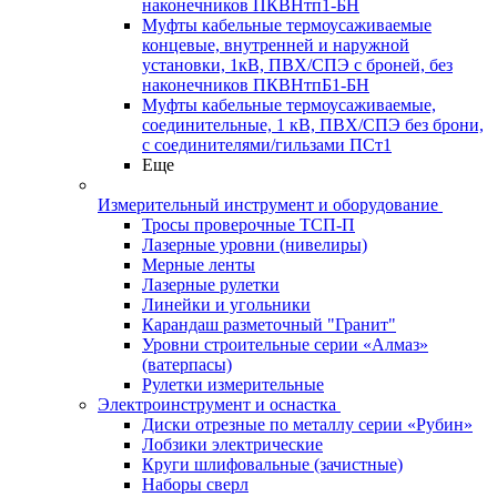
наконечников ПКВНтп1-БН
Муфты кабельные термоусаживаемые
концевые, внутренней и наружной
установки, 1кВ, ПВХ/СПЭ с броней, без
наконечников ПКВНтпБ1-БН
Муфты кабельные термоусаживаемые,
соединительные, 1 кВ, ПВХ/СПЭ без брони,
с соединителями/гильзами ПСт1
Еще
Измерительный инструмент и оборудование
Тросы проверочные ТСП-П
Лазерные уровни (нивелиры)
Мерные ленты
Лазерные рулетки
Линейки и угольники
Карандаш разметочный "Гранит"
Уровни строительные серии «Алмаз»
(ватерпасы)
Рулетки измерительные
Электроинструмент и оснастка
Диски отрезные по металлу серии «Рубин»
Лобзики электрические
Круги шлифовальные (зачистные)
Наборы сверл