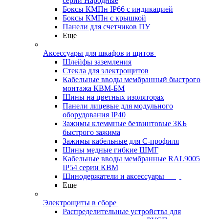
серии Народные
Боксы КМПн IP66 с индикацией
Боксы КМПн с крышкой
Панели для счетчиков ПУ
Еще
Аксессуары для шкафов и щитов
Шлейфы заземления
Стекла для электрощитов
Кабельные вводы мембранный быстрого
монтажа КВМ-БМ
Шины на цветных изоляторах
Панели лицевые для модульного
оборудования IP40
Зажимы клеммные безвинтовые ЗКБ
быстрого зажима
Зажимы кабельные для С-профиля
Шины медные гибкие ШМГ
Кабельные вводы мембранные RAL9005
IP54 серии КВМ
Шинодержатели и аксессуары
Еще
Электрощиты в сборе
Распределительные устройства для