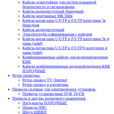
Кабели огнестойкие для систем пожарной
безопасности и сигнализации
Кабель радиочастотный Народный
Кабели монтажные МКЭШв
Кабель витая пара U/UTP и F/UTP категории 5е
Народная
Кабель радиочастотный
Электротруба гофрированная с кабелем
Кабель витая пара U/UTP и F/UTP категории 5e 4
пары (solid)
Кабель витая пара U/UTP и F/UTP 6 категории 4
пары (solid)
Комбинированные кабели для видеонаблюдения
КВК
Кабели комбинированные видеонаблюдения КВК
НАРОДНЫЕ
Ретро проводка
Ретро провод TV+Internet
Ретро провод и изоляторы
Провода силовые для электрических установок
Провода установочные ПуВ, ПуГВ
Провода и шнуры различного назначения
Патч-корды НАРОДНЫЕ
Провода ПВС
Шнур ШВВП