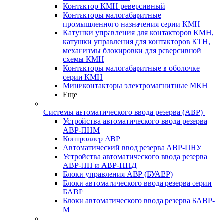
Контактор КМН реверсивный
Контакторы малогабаритные
промышленного назначения серии КМН
Катушки управления для контакторов КМН,
катушки управления для контакторов КТН,
механизмы блокировки для реверсивной
схемы КМН
Контакторы малогабаритные в оболочке
серии КМН
Миниконтакторы электромагнитные МКН
Еще
Системы автоматического ввода резерва (АВР)
Устройства автоматического ввода резерва
АВР-ПНМ
Контроллер АВР
Автоматический ввод резерва АВР-ПНУ
Устройства автоматического ввода резерва
АВР-ПН и АВР-ПНД
Блоки управления АВР (БУАВР)
Блоки автоматического ввода резерва серии
БАВР
Блоки автоматического ввода резерва БАВР-
М