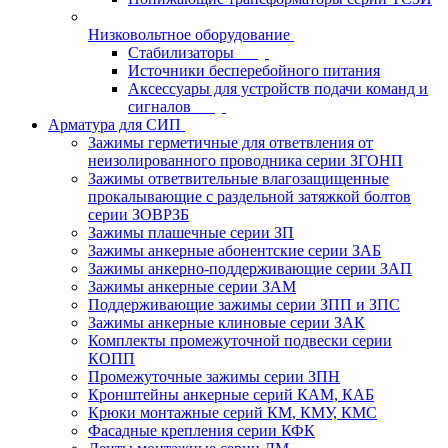
Низковольтное оборудование
Стабилизаторы
Источники бесперебойного питания
Аксессуары для устройств подачи команд и
сигналов
Арматура для СИП
Зажимы герметичные для ответвления от
неизолированного проводника серии ЗГОНП
Зажимы ответвительные влагозащищенные
прокалывающие с раздельной затяжкой болтов
серии ЗОВРЗБ
Зажимы плашечные серии ЗП
Зажимы анкерные абонентские серии ЗАБ
Зажимы анкерно-поддерживающие серии ЗАП
Зажимы анкерные серии ЗАМ
Поддерживающие зажимы серии ЗПП и ЗПС
Зажимы анкерные клиновые серии ЗАК
Комплекты промежуточной подвески серии
КОПП
Промежуточные зажимы серии ЗПН
Кронштейны анкерные серий КАМ, КАБ
Крюки монтажные серий КМ, КМУ, КМС
Фасадные крепления серии КФК