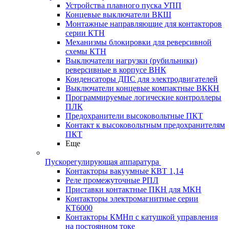
Устройства плавного пуска УПП
Концевые выключатели ВКШ
Монтажные направляющие для контакторов
серии КТН
Механизмы блокировки для реверсивной
схемы КТН
Выключатели нагрузки (рубильники)
реверсивные в корпусе ВНК
Конденсаторы ДПС для электродвигателей
Выключатели концевые компактные ВККН
Программируемые логические контроллеры
ПЛК
Предохранители высоковольтные ПКТ
Контакт к высоковольтным предохранителям
ПКТ
Еще
Пускорегулирующая аппаратура
Контакторы вакуумные КВТ 1,14
Реле промежуточные РПЛ
Приставки контактные ПКН для МКН
Контакторы электромагнитные серии
КТ6000
Контакторы КМНп с катушкой управления
на постоянном токе