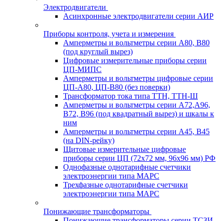
Электродвигатели
Асинхронные электродвигатели серии АИР
Приборы контроля, учета и измерения
Амперметры и вольтметры серии А80, В80
(под круглый вырез)
Цифровые измерительные приборы серии
ЦП-МИПС
Амперметры и вольтметры цифровые серии
ЦП-А80, ЦП-В80 (без поверки)
Трансформатор тока типа ТТН, ТТН-Ш
Амперметры и вольтметры серии А72,А96,
В72, В96 (под квадратный вырез) и шкалы к
ним
Амперметры и вольтметры серии А45, В45
(на DIN-рейку)
Щитовые измерительные цифровые
приборы серии ЦП (72х72 мм, 96х96 мм) РФ
Однофазные однотарифные счетчики
электроэнергии типа МАРС
Трехфазные однотарифные счетчики
электроэнергии типа МАРС
Понижающие трансформаторы
Понижающие трансформаторы серии ТСЗИ