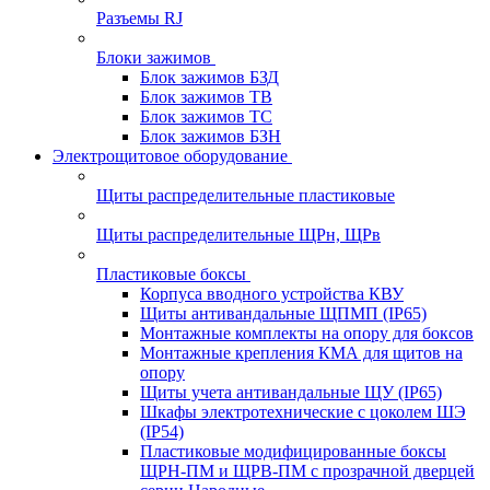
Разъемы RJ
Блоки зажимов
Блок зажимов БЗД
Блок зажимов ТВ
Блок зажимов ТС
Блок зажимов БЗН
Электрощитовое оборудование
Щиты распределительные пластиковые
Щиты распределительные ЩРн, ЩРв
Пластиковые боксы
Корпуса вводного устройства КВУ
Щиты антивандальные ЩПМП (IP65)
Монтажные комплекты на опору для боксов
Монтажные крепления КМА для щитов на
опору
Щиты учета антивандальные ЩУ (IP65)
Шкафы электротехнические с цоколем ШЭ
(IP54)
Пластиковые модифицированные боксы
ЩРН-ПМ и ЩРВ-ПМ с прозрачной дверцей