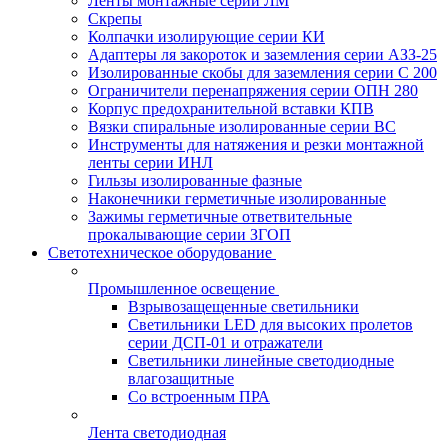
Ленты монтажные серии ЛМ
Скрепы
Колпачки изолирующие серии КИ
Адаптеры ля закороток и заземления серии АЗЗ-25
Изолированные скобы для заземления серии С 200
Ограничители перенапряжения серии ОПН 280
Корпус предохранительной вставки КПВ
Вязки спиральные изолированные серии ВС
Инструменты для натяжения и резки монтажной
ленты серии ИНЛ
Гильзы изолированные фазные
Наконечники герметичные изолированные
Зажимы герметичные ответвительные
прокалывающие серии ЗГОП
Светотехническое оборудование
Промышленное освещение
Взрывозащещенные светильники
Светильники LED для высоких пролетов
серии ДСП-01 и отражатели
Светильники линейные светодиодные
влагозащитные
Со встроенным ПРА
Лента светодиодная