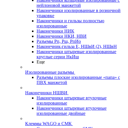
Наконечники кольцевые изолированные с
нейлоновой манжетой
Наконечники изолированные в розничной
упаковке
Наконечники и гильзы полностью
изолированные
Наконечники НИК
Наконечники НКИ, НВИ
Разъемы Рп, Рш, РпИо
Наконечник-гильза Е, НШвИ (2), НШвН
Наконечники штыревые изолированные
круглые серии НкИш
Еще
Изолированные разъемы
Разъемы плоские изолированные «папа» с
ПВХ манжетой
Наконечники НШВИ
Наконечники штыревые втулочные
изолированные
Наконечники штыревые втулочные
изолированные двойные
Клеммы WAGO и СМК