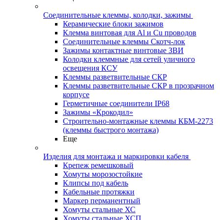
Соединительные клеммы, колодки, зажимы
Керамические блоки зажимов
Клемма винтовая для Al и Cu проводов
Соединительные клеммы Скотч-лок
Зажимы контактные винтовые ЗВИ
Колодки клеммные для сетей уличного
освещения КСУ
Клеммы разветвительные СКР
Клеммы разветвительные СКР в прозрачном
корпусе
Герметичные соединители IP68
Зажимы «Крокодил»
Строительно-монтажные клеммы КБМ-2273
(клеммы быстрого монтажа)
Еще
Изделия для монтажа и маркировки кабеля
Крепеж ремешковый
Хомуты морозостойкие
Клипсы под кабель
Кабельные протяжки
Маркер перманентный
Хомуты стальные ХС
Хомуты стальные ХСП