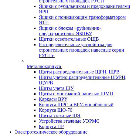
строительных площадок РУСП
Ящики с рубильником и предохранителями
ЯРП
Ящики с понижающим трансформатором
ЯТП
Ящики с блоком «рубильник-
предохранитель» ЯБПВУ
Щитки осветительные ОЩВ
Распределительные устройства для
строительных площадок навесные серии
РУСПн
Металлокорпуса
Щиты распределительные ЩРН, ЩРВ
Щиты учетно-распределительные ЩУРН,
ЩУРВ
Щиты учета ЩУ
Щиты с монтажной панелью ЩМП
Каркасы ВРУ
Корпуса ШРС и ВРУ-моноблочный
Корпуса ЩО-70
Щиты этажные ЩЭ
Устройства этажные УЭРМС
Корпуса ПР
Электротехническое оборудование