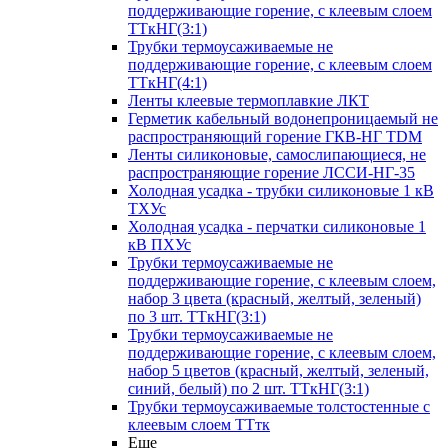
поддерживающие горение, с клеевым слоем
ТТкНГ(3:1)
Трубки термоусаживаемые не
поддерживающие горение, с клеевым слоем
ТТкНГ(4:1)
Ленты клеевые термоплавкие ЛКТ
Герметик кабельный водонепроницаемый не
распространяющий горение ГКВ-НГ TDM
Ленты силиконовые, самослипающиеся, не
распространяющие горение ЛССИ-НГ-35
Холодная усадка - трубки силиконовые 1 кВ
ТХУс
Холодная усадка - перчатки силиконовые 1
кВ ПХУс
Трубки термоусаживаемые не
поддерживающие горение, с клеевым слоем,
набор 3 цвета (красный, желтый, зеленый)
по 3 шт. ТТкНГ(3:1)
Трубки термоусаживаемые не
поддерживающие горение, с клеевым слоем,
набор 5 цветов (красный, желтый, зеленый,
синий, белый) по 2 шт. ТТкНГ(3:1)
Трубки термоусаживаемые толстостенные с
клеевым слоем ТТтк
Еще