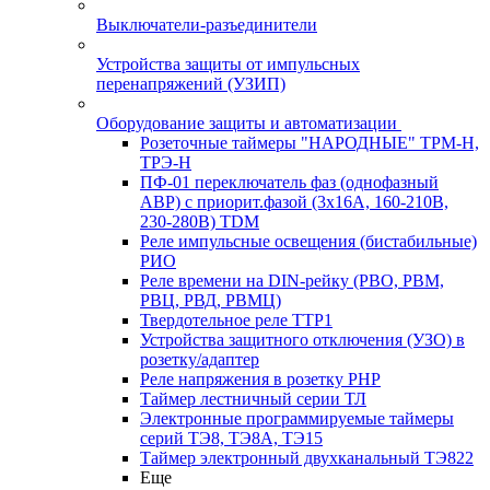
Выключатели-разъединители
Устройства защиты от импульсных
перенапряжений (УЗИП)
Оборудование защиты и автоматизации
Розеточные таймеры "НАРОДНЫЕ" ТРМ-Н,
ТРЭ-Н
ПФ-01 переключатель фаз (однофазный
АВР) с приорит.фазой (3х16А, 160-210В,
230-280В) TDM
Реле импульсные освещения (бистабильные)
РИО
Реле времени на DIN-рейку (РВО, РВМ,
РВЦ, РВД, РВМЦ)
Твердотельное реле ТТР1
Устройства защитного отключения (УЗО) в
розетку/адаптер
Реле напряжения в розетку РНР
Таймер лестничный серии ТЛ
Электронные программируемые таймеры
серий ТЭ8, ТЭ8А, ТЭ15
Таймер электронный двухканальный ТЭ822
Еще