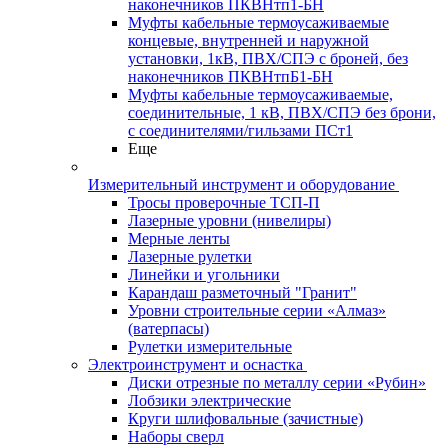
наконечников ПКВНтп1-БН
Муфты кабельные термоусаживаемые
концевые, внутренней и наружной
установки, 1кВ, ПВХ/СПЭ с броней, без
наконечников ПКВНтпБ1-БН
Муфты кабельные термоусаживаемые,
соединительные, 1 кВ, ПВХ/СПЭ без брони,
с соединителями/гильзами ПСт1
Еще
Измерительный инструмент и оборудование
Тросы проверочные ТСП-П
Лазерные уровни (нивелиры)
Мерные ленты
Лазерные рулетки
Линейки и угольники
Карандаш разметочный "Гранит"
Уровни строительные серии «Алмаз»
(ватерпасы)
Рулетки измерительные
Электроинструмент и оснастка
Диски отрезные по металлу серии «Рубин»
Лобзики электрические
Круги шлифовальные (зачистные)
Наборы сверл