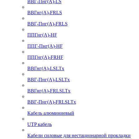
ВВГ-Пнг(А)-LS
ВВГнг(А)-FRLS
ВВГ-Пнг(А)-FRLS
ППГнг(А)-HF
ППГ-Пнг(А)-HF
ППГнг(А)-FRHF
ВВГнг(А)-LSLTx
ВВГ-Пнг(А)-LSLTx
ВВГнг(А)-FRLSLTx
ВВГ-Пнг(А)-FRLSLTx
Кабель алюминиевый
UTP кабель
Кабели силовые для нестационарной прокладки