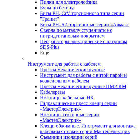
Пилки для электролобзика
Буры по бетону
Биты PH, CrV торсионного типа серии
"Гранит"
Биты PH, S2, торсионные серии «Алмаз»
Сверла по металлу ступенчатые с
нитридтитановым покрытием
Перфораторы электрические с патроном
SDS-Plus
Еще
Инструмент для работы с кабелем
Прессы механические ручные
Инструмент для работы с витой парой и
коаксиальным кабелем
Прессы механические ручные ПМР-КМ
Кабелерезы
Ножницы кабельные НК
Гидравлические пресс-клещи серии
«МастерЭлектрик»
Ножницы секторные серии
«МастерЭлектрик»
Клещи обжимные. Инструмент для монтажа
кабельных стяжек серии МастерЭлектрик
Съемники изоляции серий