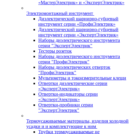
«МастерЭлектрик» и «ЭкспертЭлектрик»
Электромонтажный инструмент
Диэлектрический шарнирно-губцевый
инструмент серии «ПрофиЭлектрик»
Диэлектрический шарнирно-губцевый
инструмент серии «ЭкспертЭлектрик»
Наборы диэлектрического инструмента
серии "ЭкспертЭлектрик"
Тестеры розеток
Наборы диэлектрического инструмента
серии "ПрофиЭлектрик"
Наборы диэлектрических отверток
"ПрофиЭлектрик"
Мультиметры и токоизмерительные клещи
Отвертки диэлектрические серии
«ЭкспертЭлектрик»
Отвертки-индикаторы серии
«ЭкспертЭлектрик»
Отвертки-пробники серии
"ЭкспертЭлектрик"
Термоусаживаемые материалы, изделия холодной
усадки и и комплектующие к ним
Трубки термоусаживаемые не