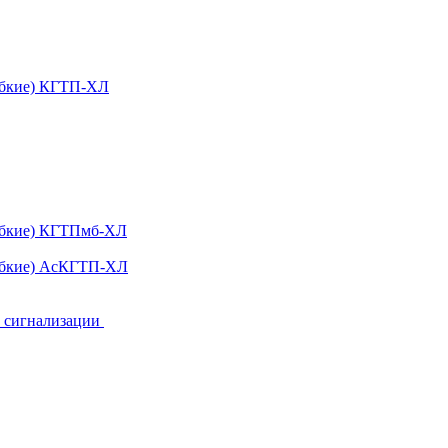
ибкие) КГТП-ХЛ
гибкие) КГТПмб-ХЛ
гибкие) АсКГТП-ХЛ
и сигнализации