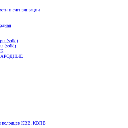
ости и сигнализации
родная
ы (solid)
 (solid)
ВК
К НАРОДНЫЕ
 и колодцев КВВ, КВПВ