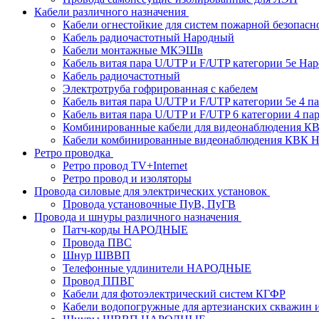
Кабели различного назначения
Кабели огнестойкие для систем пожарной безопасн
Кабель радиочастотный Народный
Кабели монтажные МКЭШв
Кабель витая пара U/UTP и F/UTP категории 5е На
Кабель радиочастотный
Электротруба гофрированная с кабелем
Кабель витая пара U/UTP и F/UTP категории 5e 4 пар
Кабель витая пара U/UTP и F/UTP 6 категории 4 пары
Комбинированные кабели для видеонаблюдения К
Кабели комбинированные видеонаблюдения КВ
Ретро проводка
Ретро провод TV+Internet
Ретро провод и изоляторы
Провода силовые для электрических установок
Провода установочные ПуВ, ПуГВ
Провода и шнуры различного назначения
Патч-корды НАРОДНЫЕ
Провода ПВС
Шнур ШВВП
Телефонные удлинители НАРОДНЫЕ
Провод ППВГ
Кабели для фотоэлектрический систем КГФР
Кабели водопогружные для артезианских скважин