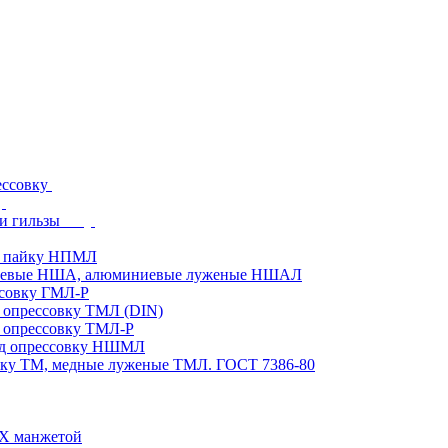
ессовку
и гильзы
д пайку НПМЛ
ниевые НША, алюминиевые луженые НШАЛ
ссовку ГМЛ-Р
 опрессовку ТМЛ (DIN)
 опрессовку ТМЛ-Р
од опрессовку НШМЛ
вку ТМ, медные луженые ТМЛ. ГОСТ 7386-80
ВХ манжетой