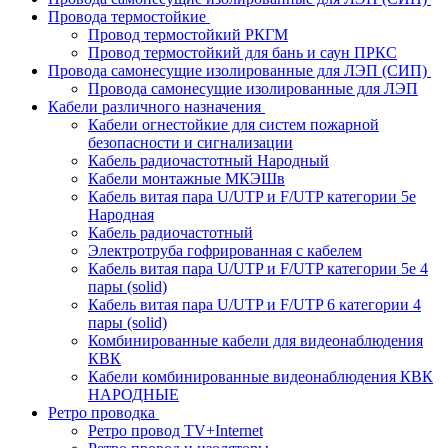
Провода термостойкие
Провод термостойкий РКГМ
Провод термостойкий для бань и саун ПРКС
Провода самонесущие изолированные для ЛЭП (СИП)
Провода самонесущие изолированные для ЛЭП
Кабели различного назначения
Кабели огнестойкие для систем пожарной
безопасности и сигнализации
Кабель радиочастотный Народный
Кабели монтажные МКЭШв
Кабель витая пара U/UTP и F/UTP категории 5е
Народная
Кабель радиочастотный
Электротруба гофрированная с кабелем
Кабель витая пара U/UTP и F/UTP категории 5e 4
пары (solid)
Кабель витая пара U/UTP и F/UTP 6 категории 4
пары (solid)
Комбинированные кабели для видеонаблюдения
КВК
Кабели комбинированные видеонаблюдения КВК
НАРОДНЫЕ
Ретро проводка
Ретро провод TV+Internet