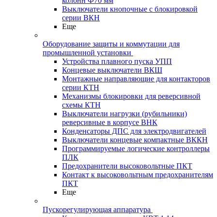
колонн Ф70 мм
Выключатели кнопочные с блокировкой
серии ВКН
Еще
Оборудование защиты и коммутации для
промышленной установки
Устройства плавного пуска УПП
Концевые выключатели ВКШ
Монтажные направляющие для контакторов
серии КТН
Механизмы блокировки для реверсивной
схемы КТН
Выключатели нагрузки (рубильники)
реверсивные в корпусе ВНК
Конденсаторы ДПС для электродвигателей
Выключатели концевые компактные ВККН
Программируемые логические контроллеры
ПЛК
Предохранители высоковольтные ПКТ
Контакт к высоковольтным предохранителям
ПКТ
Еще
Пускорегулирующая аппаратура