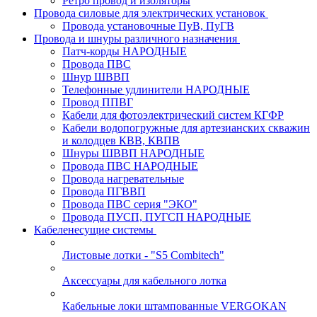
Ретро провод и изоляторы
Провода силовые для электрических установок
Провода установочные ПуВ, ПуГВ
Провода и шнуры различного назначения
Патч-корды НАРОДНЫЕ
Провода ПВС
Шнур ШВВП
Телефонные удлинители НАРОДНЫЕ
Провод ППВГ
Кабели для фотоэлектрический систем КГФР
Кабели водопогружные для артезианских скважин
и колодцев КВВ, КВПВ
Шнуры ШВВП НАРОДНЫЕ
Провода ПВС НАРОДНЫЕ
Провода нагревательные
Провода ПГВВП
Провода ПВС серия "ЭКО"
Провода ПУСП, ПУГСП НАРОДНЫЕ
Кабеленесущие системы
Листовые лотки - "S5 Combitech"
Аксессуары для кабельного лотка
Кабельные локи штампованные VERGOKAN