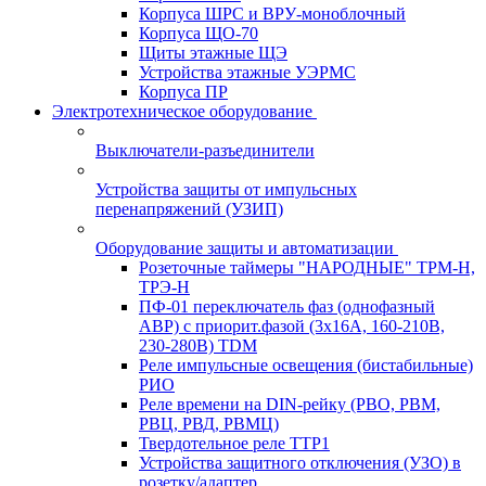
Корпуса ШРС и ВРУ-моноблочный
Корпуса ЩО-70
Щиты этажные ЩЭ
Устройства этажные УЭРМС
Корпуса ПР
Электротехническое оборудование
Выключатели-разъединители
Устройства защиты от импульсных
перенапряжений (УЗИП)
Оборудование защиты и автоматизации
Розеточные таймеры "НАРОДНЫЕ" ТРМ-Н,
ТРЭ-Н
ПФ-01 переключатель фаз (однофазный
АВР) с приорит.фазой (3х16А, 160-210В,
230-280В) TDM
Реле импульсные освещения (бистабильные)
РИО
Реле времени на DIN-рейку (РВО, РВМ,
РВЦ, РВД, РВМЦ)
Твердотельное реле ТТР1
Устройства защитного отключения (УЗО) в
розетку/адаптер