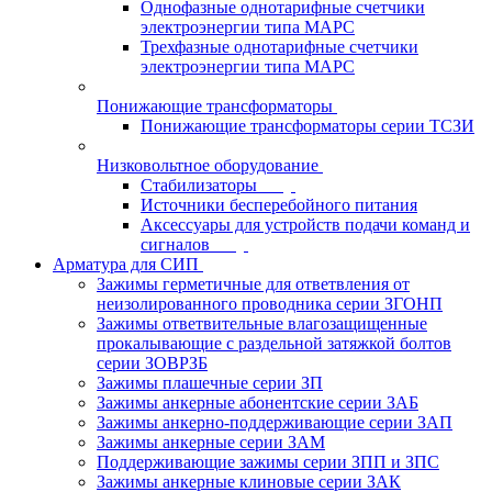
Однофазные однотарифные счетчики
электроэнергии типа МАРС
Трехфазные однотарифные счетчики
электроэнергии типа МАРС
Понижающие трансформаторы
Понижающие трансформаторы серии ТСЗИ
Низковольтное оборудование
Стабилизаторы
Источники бесперебойного питания
Аксессуары для устройств подачи команд и
сигналов
Арматура для СИП
Зажимы герметичные для ответвления от
неизолированного проводника серии ЗГОНП
Зажимы ответвительные влагозащищенные
прокалывающие с раздельной затяжкой болтов
серии ЗОВРЗБ
Зажимы плашечные серии ЗП
Зажимы анкерные абонентские серии ЗАБ
Зажимы анкерно-поддерживающие серии ЗАП
Зажимы анкерные серии ЗАМ
Поддерживающие зажимы серии ЗПП и ЗПС
Зажимы анкерные клиновые серии ЗАК