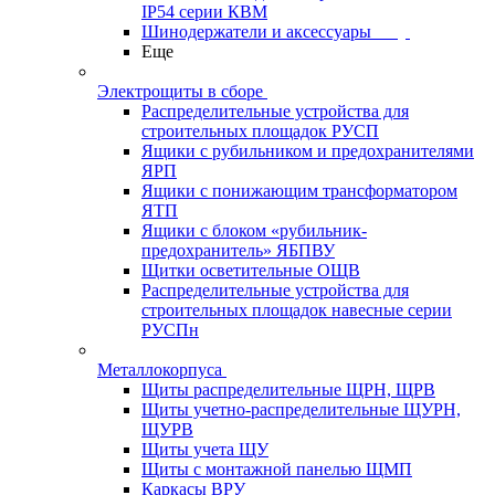
IP54 серии КВМ
Шинодержатели и аксессуары
Еще
Электрощиты в сборе
Распределительные устройства для
строительных площадок РУСП
Ящики с рубильником и предохранителями
ЯРП
Ящики с понижающим трансформатором
ЯТП
Ящики с блоком «рубильник-
предохранитель» ЯБПВУ
Щитки осветительные ОЩВ
Распределительные устройства для
строительных площадок навесные серии
РУСПн
Металлокорпуса
Щиты распределительные ЩРН, ЩРВ
Щиты учетно-распределительные ЩУРН,
ЩУРВ
Щиты учета ЩУ
Щиты с монтажной панелью ЩМП
Каркасы ВРУ