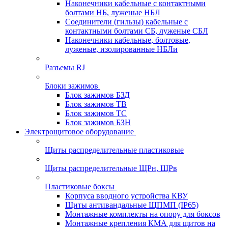
Наконечники кабельные с контактными
болтами НБ, луженые НБЛ
Соединители (гильзы) кабельные с
контактными болтами СБ, луженые СБЛ
Наконечники кабельные, болтовые,
луженые, изолированные НБЛи
Разъемы RJ
Блоки зажимов
Блок зажимов БЗД
Блок зажимов ТВ
Блок зажимов ТС
Блок зажимов БЗН
Электрощитовое оборудование
Щиты распределительные пластиковые
Щиты распределительные ЩРн, ЩРв
Пластиковые боксы
Корпуса вводного устройства КВУ
Щиты антивандальные ЩПМП (IP65)
Монтажные комплекты на опору для боксов
Монтажные крепления КМА для щитов на