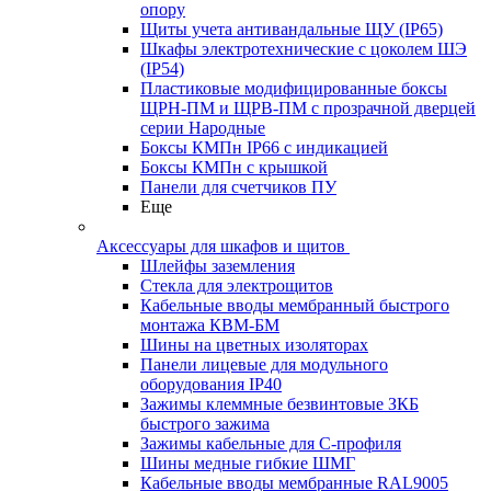
опору
Щиты учета антивандальные ЩУ (IP65)
Шкафы электротехнические с цоколем ШЭ
(IP54)
Пластиковые модифицированные боксы
ЩРН-ПМ и ЩРВ-ПМ с прозрачной дверцей
серии Народные
Боксы КМПн IP66 с индикацией
Боксы КМПн с крышкой
Панели для счетчиков ПУ
Еще
Аксессуары для шкафов и щитов
Шлейфы заземления
Стекла для электрощитов
Кабельные вводы мембранный быстрого
монтажа КВМ-БМ
Шины на цветных изоляторах
Панели лицевые для модульного
оборудования IP40
Зажимы клеммные безвинтовые ЗКБ
быстрого зажима
Зажимы кабельные для С-профиля
Шины медные гибкие ШМГ
Кабельные вводы мембранные RAL9005