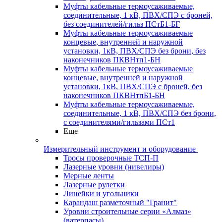
Муфты кабельные термоусаживаемые,
соединительные, 1 кВ, ПВХ/СПЭ с броней,
без соединителей/гильз ПСтБ1-БГ
Муфты кабельные термоусаживаемые
концевые, внутренней и наружной
установки, 1кВ, ПВХ/СПЭ без брони, без
наконечников ПКВНтп1-БН
Муфты кабельные термоусаживаемые
концевые, внутренней и наружной
установки, 1кВ, ПВХ/СПЭ с броней, без
наконечников ПКВНтпБ1-БН
Муфты кабельные термоусаживаемые,
соединительные, 1 кВ, ПВХ/СПЭ без брони,
с соединителями/гильзами ПСт1
Еще
Измерительный инструмент и оборудование
Тросы проверочные ТСП-П
Лазерные уровни (нивелиры)
Мерные ленты
Лазерные рулетки
Линейки и угольники
Карандаш разметочный "Гранит"
Уровни строительные серии «Алмаз»
(ватерпасы)