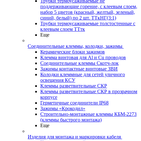
Трубки термоусаживаемые не
поддерживающие горение, с клеевым слоем,
набор 5 цветов (красный, желтый, зеленый,
синий, белый) по 2 шт. ТТкНГ(3:1)
Трубки термоусаживаемые толстостенные с
клеевым слоем ТТтк
Еще
Соединительные клеммы, колодки, зажимы
Керамические блоки зажимов
Клемма винтовая для Al и Cu проводов
Соединительные клеммы Скотч-лок
Зажимы контактные винтовые ЗВИ
Колодки клеммные для сетей уличного
освещения КСУ
Клеммы разветвительные СКР
Клеммы разветвительные СКР в прозрачном
корпусе
Герметичные соединители IP68
Зажимы «Крокодил»
Строительно-монтажные клеммы КБМ-2273
(клеммы быстрого монтажа)
Еще
Изделия для монтажа и маркировки кабеля