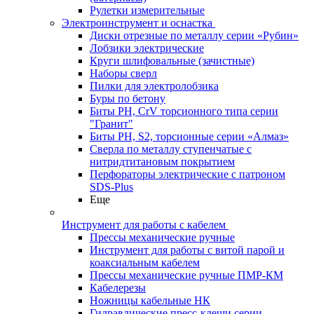
Рулетки измерительные
Электроинструмент и оснастка
Диски отрезные по металлу серии «Рубин»
Лобзики электрические
Круги шлифовальные (зачистные)
Наборы сверл
Пилки для электролобзика
Буры по бетону
Биты PH, CrV торсионного типа серии
"Гранит"
Биты PH, S2, торсионные серии «Алмаз»
Сверла по металлу ступенчатые с
нитридтитановым покрытием
Перфораторы электрические с патроном
SDS-Plus
Еще
Инструмент для работы с кабелем
Прессы механические ручные
Инструмент для работы с витой парой и
коаксиальным кабелем
Прессы механические ручные ПМР-КМ
Кабелерезы
Ножницы кабельные НК
Гидравлические пресс-клещи серии