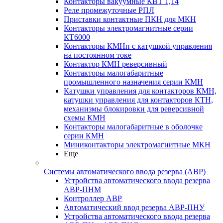
Контакторы вакуумные КВТ 1,14
Реле промежуточные РПЛ
Приставки контактные ПКН для МКН
Контакторы электромагнитные серии
КТ6000
Контакторы КМНп с катушкой управления
на постоянном токе
Контактор КМН реверсивный
Контакторы малогабаритные
промышленного назначения серии КМН
Катушки управления для контакторов КМН,
катушки управления для контакторов КТН,
механизмы блокировки для реверсивной
схемы КМН
Контакторы малогабаритные в оболочке
серии КМН
Миниконтакторы электромагнитные МКН
Еще
Системы автоматического ввода резерва (АВР)
Устройства автоматического ввода резерва
АВР-ПНМ
Контроллер АВР
Автоматический ввод резерва АВР-ПНУ
Устройства автоматического ввода резерва