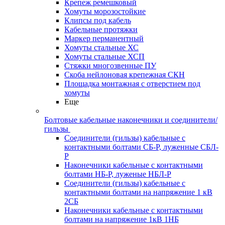
Крепеж ремешковый
Хомуты морозостойкие
Клипсы под кабель
Кабельные протяжки
Маркер перманентный
Хомуты стальные ХС
Хомуты стальные ХСП
Стяжки многозвенные ПУ
Скоба нейлоновая крепежная СКН
Площадка монтажная с отверстием под
хомуты
Еще
Болтовые кабельные наконечники и соединители/
гильзы
Соединители (гильзы) кабельные с
контактными болтами СБ-Р, луженные СБЛ-
Р
Наконечники кабельные с контактными
болтами НБ-Р, луженые НБЛ-Р
Соединители (гильзы) кабельные с
контактными болтами на напряжение 1 кВ
2СБ
Наконечники кабельные с контактными
болтами на напряжение 1кВ 1НБ