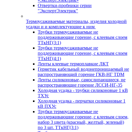
«ЭкспертЭлектрик»
Отвертки-пробники серии
"ЭкспертЭлектрик"
Термоусаживаемые материалы, изделия холодной
усадки и и комплектующие к ним
Трубки термоусаживаемые не
поддерживающие горение, с клеевым слоем
ТТкНГ(3:1)
Трубки термоусаживаемые не
поддерживающие горение, с клеевым слоем
ТТкНГ(4:1)
Ленты клеевые термоплавкие ЛКТ
Герметик кабельный водонепроницаемый не
распространяющий горение ГКВ-НГ TDM
Ленты силиконовые, самослипающиеся, не
распространяющие горение ЛССИ-НГ-35
Холодная усадка - трубки силиконовые 1 кВ
ТХУс
Холодная усадка - перчатки силиконовые 1
кВ ПХУс
Трубки термоусаживаемые не
поддерживающие горение, с клеевым слоем,
набор 3 цвета (красный, желтый, зеленый)
по 3 шт. ТТкНГ(3:1)