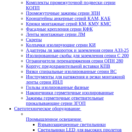
Комплекты промежуточной подвески серии
КОПП
Промежуточные зажимы серии ЗПН
Кронштейны анкерные серий КАМ, КАБ
Крюки монтажные серий КМ, КМУ, КМС
Фасадные крепления серии КФК
Ленты монтажные серии ЛМ
Скрепы
Колпачки изолирующие серии КИ
Адаптеры ля закороток и заземления серии АЗЗ-25
Изолированные скобы для заземления серии С 200
Ограничители перенапряжения серии ОПН 280
Корпус предохранительной вставки КПВ
Вязки спиральные изолированные серии ВС
Инструменты для натяжения и резки монтажной
ленты серии ИНЛ
Гильзы изолированные фазные
Наконечники герметичные изолированные
Зажимы герметичные ответвительные
прокалывающие серии ЗГОП
Светотехническое оборудование
Промышленное освещение
Взрывозащещенные светильники
Светильники LED для высоких пролетов