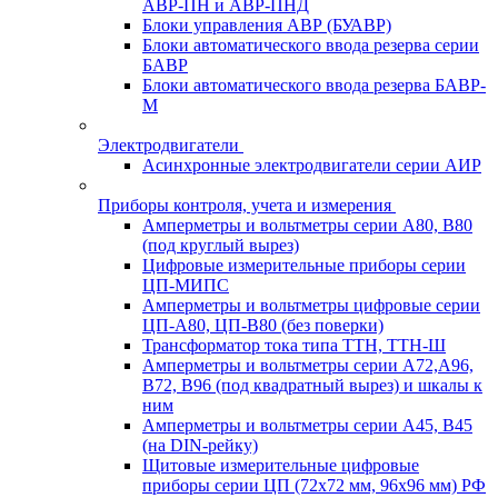
АВР-ПН и АВР-ПНД
Блоки управления АВР (БУАВР)
Блоки автоматического ввода резерва серии
БАВР
Блоки автоматического ввода резерва БАВР-
М
Электродвигатели
Асинхронные электродвигатели серии АИР
Приборы контроля, учета и измерения
Амперметры и вольтметры серии А80, В80
(под круглый вырез)
Цифровые измерительные приборы серии
ЦП-МИПС
Амперметры и вольтметры цифровые серии
ЦП-А80, ЦП-В80 (без поверки)
Трансформатор тока типа ТТН, ТТН-Ш
Амперметры и вольтметры серии А72,А96,
В72, В96 (под квадратный вырез) и шкалы к
ним
Амперметры и вольтметры серии А45, В45
(на DIN-рейку)
Щитовые измерительные цифровые
приборы серии ЦП (72х72 мм, 96х96 мм) РФ