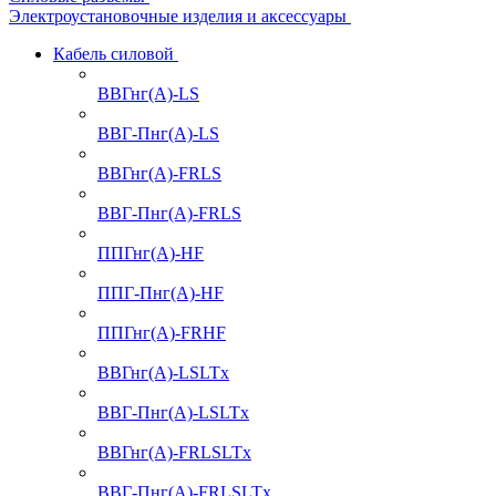
Электроустановочные изделия и аксессуары
Кабель силовой
ВВГнг(А)-LS
ВВГ-Пнг(А)-LS
ВВГнг(А)-FRLS
ВВГ-Пнг(А)-FRLS
ППГнг(А)-HF
ППГ-Пнг(А)-HF
ППГнг(А)-FRHF
ВВГнг(А)-LSLTx
ВВГ-Пнг(А)-LSLTx
ВВГнг(А)-FRLSLTx
ВВГ-Пнг(А)-FRLSLTx