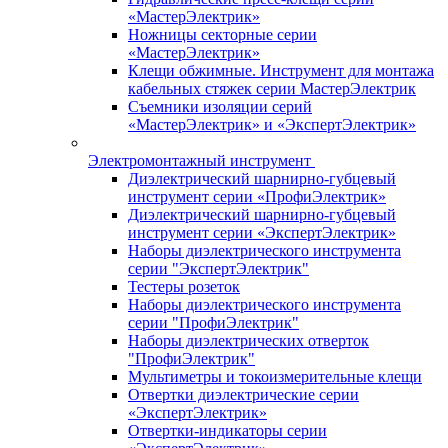
«МастерЭлектрик»
Ножницы секторные серии
«МастерЭлектрик»
Клещи обжимные. Инструмент для монтажа
кабельных стяжек серии МастерЭлектрик
Съемники изоляции серий
«МастерЭлектрик» и «ЭкспертЭлектрик»
Электромонтажный инструмент
Диэлектрический шарнирно-губцевый
инструмент серии «ПрофиЭлектрик»
Диэлектрический шарнирно-губцевый
инструмент серии «ЭкспертЭлектрик»
Наборы диэлектрического инструмента
серии "ЭкспертЭлектрик"
Тестеры розеток
Наборы диэлектрического инструмента
серии "ПрофиЭлектрик"
Наборы диэлектрических отверток
"ПрофиЭлектрик"
Мультиметры и токоизмерительные клещи
Отвертки диэлектрические серии
«ЭкспертЭлектрик»
Отвертки-индикаторы серии