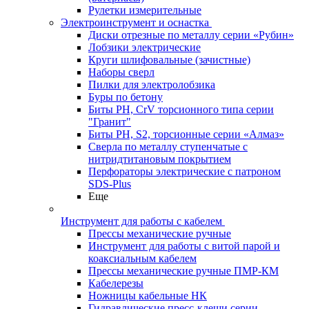
Рулетки измерительные
Электроинструмент и оснастка
Диски отрезные по металлу серии «Рубин»
Лобзики электрические
Круги шлифовальные (зачистные)
Наборы сверл
Пилки для электролобзика
Буры по бетону
Биты PH, CrV торсионного типа серии
"Гранит"
Биты PH, S2, торсионные серии «Алмаз»
Сверла по металлу ступенчатые с
нитридтитановым покрытием
Перфораторы электрические с патроном
SDS-Plus
Еще
Инструмент для работы с кабелем
Прессы механические ручные
Инструмент для работы с витой парой и
коаксиальным кабелем
Прессы механические ручные ПМР-КМ
Кабелерезы
Ножницы кабельные НК
Гидравлические пресс-клещи серии