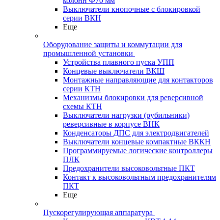
колонн Ф70 мм
Выключатели кнопочные с блокировкой
серии ВКН
Еще
Оборудование защиты и коммутации для
промышленной установки
Устройства плавного пуска УПП
Концевые выключатели ВКШ
Монтажные направляющие для контакторов
серии КТН
Механизмы блокировки для реверсивной
схемы КТН
Выключатели нагрузки (рубильники)
реверсивные в корпусе ВНК
Конденсаторы ДПС для электродвигателей
Выключатели концевые компактные ВККН
Программируемые логические контроллеры
ПЛК
Предохранители высоковольтные ПКТ
Контакт к высоковольтным предохранителям
ПКТ
Еще
Пускорегулирующая аппаратура