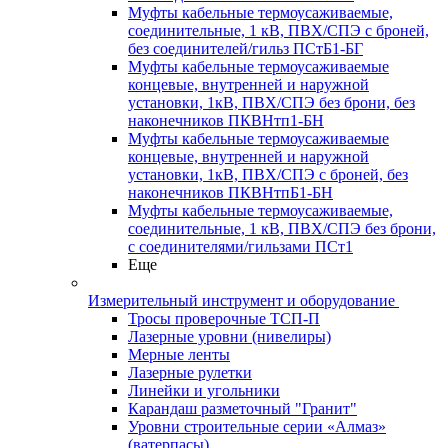
Муфты кабельные термоусаживаемые,
соединительные, 1 кВ, ПВХ/СПЭ с броней,
без соединителей/гильз ПСтБ1-БГ
Муфты кабельные термоусаживаемые
концевые, внутренней и наружной
установки, 1кВ, ПВХ/СПЭ без брони, без
наконечников ПКВНтп1-БН
Муфты кабельные термоусаживаемые
концевые, внутренней и наружной
установки, 1кВ, ПВХ/СПЭ с броней, без
наконечников ПКВНтпБ1-БН
Муфты кабельные термоусаживаемые,
соединительные, 1 кВ, ПВХ/СПЭ без брони,
с соединителями/гильзами ПСт1
Еще
Измерительный инструмент и оборудование
Тросы проверочные ТСП-П
Лазерные уровни (нивелиры)
Мерные ленты
Лазерные рулетки
Линейки и угольники
Карандаш разметочный "Гранит"
Уровни строительные серии «Алмаз»
(ватерпасы)