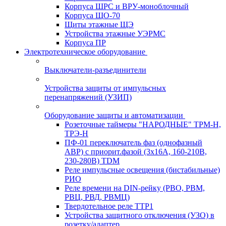
Корпуса ШРС и ВРУ-моноблочный
Корпуса ЩО-70
Щиты этажные ЩЭ
Устройства этажные УЭРМС
Корпуса ПР
Электротехническое оборудование
Выключатели-разъединители
Устройства защиты от импульсных
перенапряжений (УЗИП)
Оборудование защиты и автоматизации
Розеточные таймеры "НАРОДНЫЕ" ТРМ-Н,
ТРЭ-Н
ПФ-01 переключатель фаз (однофазный
АВР) с приорит.фазой (3х16А, 160-210В,
230-280В) TDM
Реле импульсные освещения (бистабильные)
РИО
Реле времени на DIN-рейку (РВО, РВМ,
РВЦ, РВД, РВМЦ)
Твердотельное реле ТТР1
Устройства защитного отключения (УЗО) в
розетку/адаптер