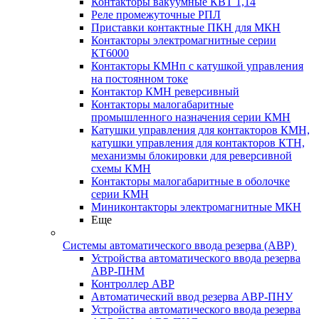
Контакторы вакуумные КВТ 1,14
Реле промежуточные РПЛ
Приставки контактные ПКН для МКН
Контакторы электромагнитные серии
КТ6000
Контакторы КМНп с катушкой управления
на постоянном токе
Контактор КМН реверсивный
Контакторы малогабаритные
промышленного назначения серии КМН
Катушки управления для контакторов КМН,
катушки управления для контакторов КТН,
механизмы блокировки для реверсивной
схемы КМН
Контакторы малогабаритные в оболочке
серии КМН
Миниконтакторы электромагнитные МКН
Еще
Системы автоматического ввода резерва (АВР)
Устройства автоматического ввода резерва
АВР-ПНМ
Контроллер АВР
Автоматический ввод резерва АВР-ПНУ
Устройства автоматического ввода резерва