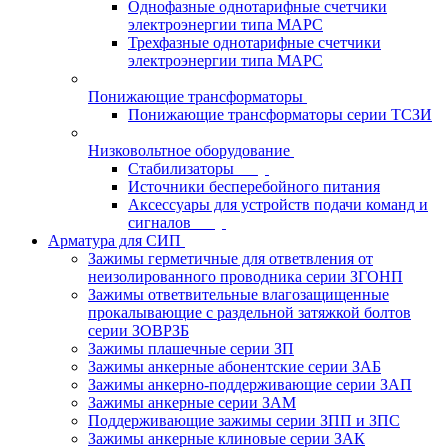
Однофазные однотарифные счетчики
электроэнергии типа МАРС
Трехфазные однотарифные счетчики
электроэнергии типа МАРС
Понижающие трансформаторы
Понижающие трансформаторы серии ТСЗИ
Низковольтное оборудование
Стабилизаторы
Источники бесперебойного питания
Аксессуары для устройств подачи команд и
сигналов
Арматура для СИП
Зажимы герметичные для ответвления от
неизолированного проводника серии ЗГОНП
Зажимы ответвительные влагозащищенные
прокалывающие с раздельной затяжкой болтов
серии ЗОВРЗБ
Зажимы плашечные серии ЗП
Зажимы анкерные абонентские серии ЗАБ
Зажимы анкерно-поддерживающие серии ЗАП
Зажимы анкерные серии ЗАМ
Поддерживающие зажимы серии ЗПП и ЗПС
Зажимы анкерные клиновые серии ЗАК