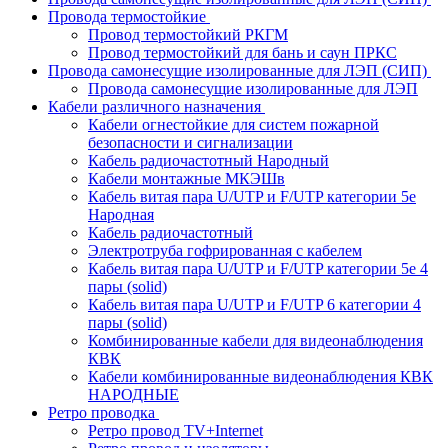
Провода термостойкие
Провод термостойкий РКГМ
Провод термостойкий для бань и саун ПРКС
Провода самонесущие изолированные для ЛЭП (СИП)
Провода самонесущие изолированные для ЛЭП
Кабели различного назначения
Кабели огнестойкие для систем пожарной
безопасности и сигнализации
Кабель радиочастотный Народный
Кабели монтажные МКЭШв
Кабель витая пара U/UTP и F/UTP категории 5е
Народная
Кабель радиочастотный
Электротруба гофрированная с кабелем
Кабель витая пара U/UTP и F/UTP категории 5e 4
пары (solid)
Кабель витая пара U/UTP и F/UTP 6 категории 4
пары (solid)
Комбинированные кабели для видеонаблюдения
КВК
Кабели комбинированные видеонаблюдения КВК
НАРОДНЫЕ
Ретро проводка
Ретро провод TV+Internet