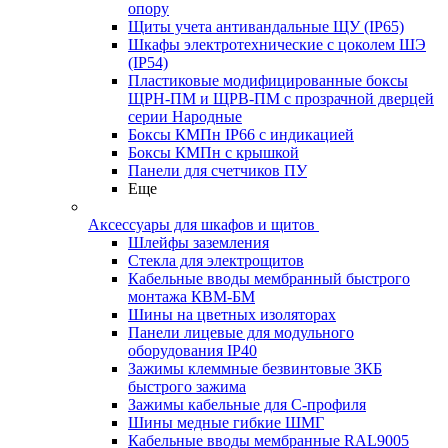
опору
Щиты учета антивандальные ЩУ (IP65)
Шкафы электротехнические с цоколем ШЭ
(IP54)
Пластиковые модифицированные боксы
ЩРН-ПМ и ЩРВ-ПМ с прозрачной дверцей
серии Народные
Боксы КМПн IP66 с индикацией
Боксы КМПн с крышкой
Панели для счетчиков ПУ
Еще
Аксессуары для шкафов и щитов
Шлейфы заземления
Стекла для электрощитов
Кабельные вводы мембранный быстрого
монтажа КВМ-БМ
Шины на цветных изоляторах
Панели лицевые для модульного
оборудования IP40
Зажимы клеммные безвинтовые ЗКБ
быстрого зажима
Зажимы кабельные для С-профиля
Шины медные гибкие ШМГ
Кабельные вводы мембранные RAL9005