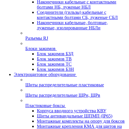
Наконечники кабельные с контактными
болтами НБ, луженые НБЛ
Соединители (гильзы) кабельные с
контактными болтами СБ, луженые СБЛ
Наконечники кабельные, болтовые,
луженые, изолированные НБЛи
Разъемы RJ
Блоки зажимов
Блок зажимов БЗД
Блок зажимов ТВ
Блок зажимов ТС
Блок зажимов БЗН
Электрощитовое оборудование
Щиты распределительные пластиковые
Щиты распределительные ЩРн, ЩРв
Пластиковые боксы
Корпуса вводного устройства КВУ
Щиты антивандальные ЩПМП (IP65)
Монтажные комплекты на опору для боксов
Монтажные крепления КМА для щитов на