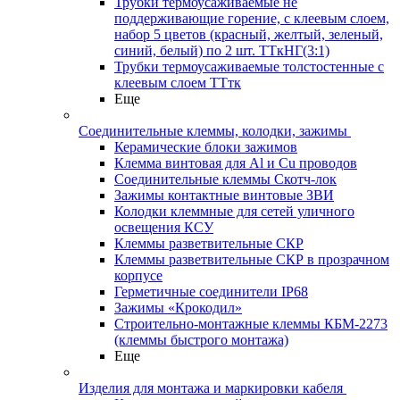
Трубки термоусаживаемые не
поддерживающие горение, с клеевым слоем,
набор 5 цветов (красный, желтый, зеленый,
синий, белый) по 2 шт. ТТкНГ(3:1)
Трубки термоусаживаемые толстостенные с
клеевым слоем ТТтк
Еще
Соединительные клеммы, колодки, зажимы
Керамические блоки зажимов
Клемма винтовая для Al и Cu проводов
Соединительные клеммы Скотч-лок
Зажимы контактные винтовые ЗВИ
Колодки клеммные для сетей уличного
освещения КСУ
Клеммы разветвительные СКР
Клеммы разветвительные СКР в прозрачном
корпусе
Герметичные соединители IP68
Зажимы «Крокодил»
Строительно-монтажные клеммы КБМ-2273
(клеммы быстрого монтажа)
Еще
Изделия для монтажа и маркировки кабеля