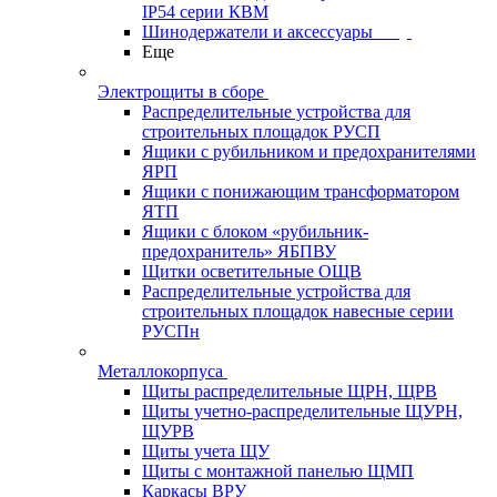
IP54 серии КВМ
Шинодержатели и аксессуары
Еще
Электрощиты в сборе
Распределительные устройства для
строительных площадок РУСП
Ящики с рубильником и предохранителями
ЯРП
Ящики с понижающим трансформатором
ЯТП
Ящики с блоком «рубильник-
предохранитель» ЯБПВУ
Щитки осветительные ОЩВ
Распределительные устройства для
строительных площадок навесные серии
РУСПн
Металлокорпуса
Щиты распределительные ЩРН, ЩРВ
Щиты учетно-распределительные ЩУРН,
ЩУРВ
Щиты учета ЩУ
Щиты с монтажной панелью ЩМП
Каркасы ВРУ