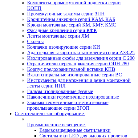
Комплекты промежуточной подвески серии
КОПП
Промежуточные зажимы серии ЗПН
Кронштейны анкерные серий КАМ, КАБ
Крюки монтажные серий КМ, КМУ, КМС
Фасадные крепления серии КФК
Ленты монтажные серии ЛМ
Скрепы
Колпачки изолирующие серии КИ
Адаптеры ля закороток и заземления серии АЗЗ-25
Изолированные скобы для заземления серии С 200
Ограничители перенапряжения серии ОПН 280
Корпус предохранительной вставки КПВ
Вязки спиральные изолированные серии ВС
Инструменты для натяжения и резки монтажной
ленты серии ИНЛ
Гильзы изолированные фазные
Наконечники герметичные изолированные
Зажимы герметичные ответвительные
прокалывающие серии ЗГОП
Светотехническое оборудование
Промышленное освещение
Взрывозащещенные светильники
Светильники LED для высоких пролетов