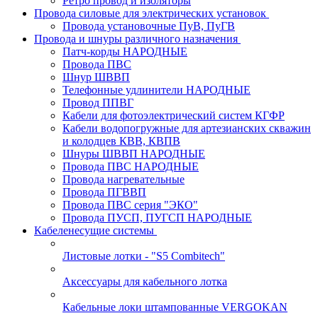
Ретро провод и изоляторы
Провода силовые для электрических установок
Провода установочные ПуВ, ПуГВ
Провода и шнуры различного назначения
Патч-корды НАРОДНЫЕ
Провода ПВС
Шнур ШВВП
Телефонные удлинители НАРОДНЫЕ
Провод ППВГ
Кабели для фотоэлектрический систем КГФР
Кабели водопогружные для артезианских скважин
и колодцев КВВ, КВПВ
Шнуры ШВВП НАРОДНЫЕ
Провода ПВС НАРОДНЫЕ
Провода нагревательные
Провода ПГВВП
Провода ПВС серия "ЭКО"
Провода ПУСП, ПУГСП НАРОДНЫЕ
Кабеленесущие системы
Листовые лотки - "S5 Combitech"
Аксессуары для кабельного лотка
Кабельные локи штампованные VERGOKAN