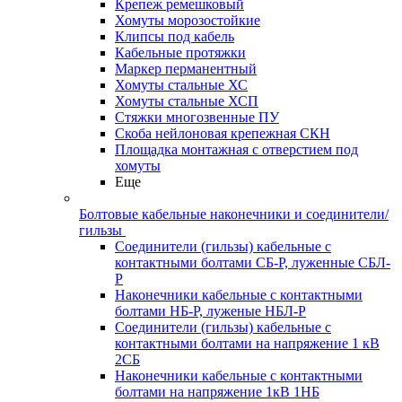
Крепеж ремешковый
Хомуты морозостойкие
Клипсы под кабель
Кабельные протяжки
Маркер перманентный
Хомуты стальные ХС
Хомуты стальные ХСП
Стяжки многозвенные ПУ
Скоба нейлоновая крепежная СКН
Площадка монтажная с отверстием под
хомуты
Еще
Болтовые кабельные наконечники и соединители/
гильзы
Соединители (гильзы) кабельные с
контактными болтами СБ-Р, луженные СБЛ-
Р
Наконечники кабельные с контактными
болтами НБ-Р, луженые НБЛ-Р
Соединители (гильзы) кабельные с
контактными болтами на напряжение 1 кВ
2СБ
Наконечники кабельные с контактными
болтами на напряжение 1кВ 1НБ