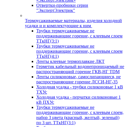
«ЭкспертЭлектрик»
Отвертки-пробники серии
"ЭкспертЭлектрик"
Термоусаживаемые материалы, изделия холодной
усадки и и комплектующие к ним
Трубки термоусаживаемые не
поддерживающие горение, с клеевым слоем
ТТкНГ(3:1)
Трубки термоусаживаемые не
поддерживающие горение, с клеевым слоем
ТТкНГ(4:1)
Ленты клеевые термоплавкие ЛКТ
Герметик кабельный водонепроницаемый не
распространяющий горение ГКВ-НГ TDM
Ленты силиконовые, самослипающиеся, не
распространяющие горение ЛССИ-НГ-35
Холодная усадка - трубки силиконовые 1 кВ
ТХУс
Холодная усадка - перчатки силиконовые 1
кВ ПХУс
Трубки термоусаживаемые не
поддерживающие горение, с клеевым слоем,
набор 3 цвета (красный, желтый, зеленый)
по 3 шт. ТТкНГ(3:1)