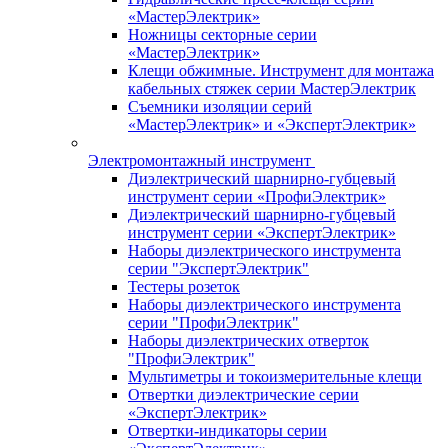
«МастерЭлектрик»
Ножницы секторные серии
«МастерЭлектрик»
Клещи обжимные. Инструмент для монтажа
кабельных стяжек серии МастерЭлектрик
Съемники изоляции серий
«МастерЭлектрик» и «ЭкспертЭлектрик»
Электромонтажный инструмент
Диэлектрический шарнирно-губцевый
инструмент серии «ПрофиЭлектрик»
Диэлектрический шарнирно-губцевый
инструмент серии «ЭкспертЭлектрик»
Наборы диэлектрического инструмента
серии "ЭкспертЭлектрик"
Тестеры розеток
Наборы диэлектрического инструмента
серии "ПрофиЭлектрик"
Наборы диэлектрических отверток
"ПрофиЭлектрик"
Мультиметры и токоизмерительные клещи
Отвертки диэлектрические серии
«ЭкспертЭлектрик»
Отвертки-индикаторы серии