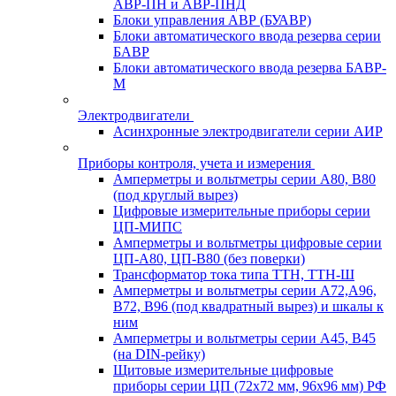
АВР-ПН и АВР-ПНД
Блоки управления АВР (БУАВР)
Блоки автоматического ввода резерва серии
БАВР
Блоки автоматического ввода резерва БАВР-
М
Электродвигатели
Асинхронные электродвигатели серии АИР
Приборы контроля, учета и измерения
Амперметры и вольтметры серии А80, В80
(под круглый вырез)
Цифровые измерительные приборы серии
ЦП-МИПС
Амперметры и вольтметры цифровые серии
ЦП-А80, ЦП-В80 (без поверки)
Трансформатор тока типа ТТН, ТТН-Ш
Амперметры и вольтметры серии А72,А96,
В72, В96 (под квадратный вырез) и шкалы к
ним
Амперметры и вольтметры серии А45, В45
(на DIN-рейку)
Щитовые измерительные цифровые
приборы серии ЦП (72х72 мм, 96х96 мм) РФ