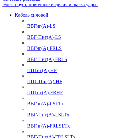
Электроустановочные изделия и аксессуары
Кабель силовой
ВВГнг(А)-LS
ВВГ-Пнг(А)-LS
ВВГнг(А)-FRLS
ВВГ-Пнг(А)-FRLS
ППГнг(А)-HF
ППГ-Пнг(А)-HF
ППГнг(А)-FRHF
ВВГнг(А)-LSLTx
ВВГ-Пнг(А)-LSLTx
ВВГнг(А)-FRLSLTx
ВВГ-Пнг(А)-FRLSLTx