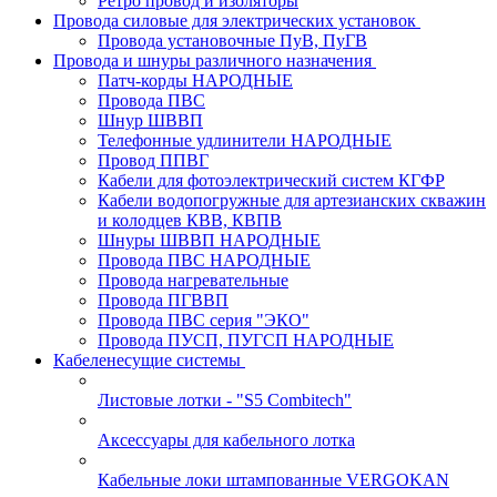
Ретро провод и изоляторы
Провода силовые для электрических установок
Провода установочные ПуВ, ПуГВ
Провода и шнуры различного назначения
Патч-корды НАРОДНЫЕ
Провода ПВС
Шнур ШВВП
Телефонные удлинители НАРОДНЫЕ
Провод ППВГ
Кабели для фотоэлектрический систем КГФР
Кабели водопогружные для артезианских скважин
и колодцев КВВ, КВПВ
Шнуры ШВВП НАРОДНЫЕ
Провода ПВС НАРОДНЫЕ
Провода нагревательные
Провода ПГВВП
Провода ПВС серия "ЭКО"
Провода ПУСП, ПУГСП НАРОДНЫЕ
Кабеленесущие системы
Листовые лотки - "S5 Combitech"
Аксессуары для кабельного лотка
Кабельные локи штампованные VERGOKAN