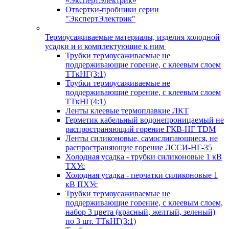
«ЭкспертЭлектрик»
Отвертки-пробники серии
"ЭкспертЭлектрик"
Термоусаживаемые материалы, изделия холодной
усадки и и комплектующие к ним
Трубки термоусаживаемые не
поддерживающие горение, с клеевым слоем
ТТкНГ(3:1)
Трубки термоусаживаемые не
поддерживающие горение, с клеевым слоем
ТТкНГ(4:1)
Ленты клеевые термоплавкие ЛКТ
Герметик кабельный водонепроницаемый не
распространяющий горение ГКВ-НГ TDM
Ленты силиконовые, самослипающиеся, не
распространяющие горение ЛССИ-НГ-35
Холодная усадка - трубки силиконовые 1 кВ
ТХУс
Холодная усадка - перчатки силиконовые 1
кВ ПХУс
Трубки термоусаживаемые не
поддерживающие горение, с клеевым слоем,
набор 3 цвета (красный, желтый, зеленый)
по 3 шт. ТТкНГ(3:1)