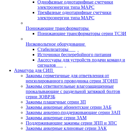
Однофазные однотарифные счетчики
электроэнергии типа МАРС
Трехфазные однотарифные счетчики
электроэнергии типа МАРС
Понижающие трансформаторы
Понижающие трансформаторы серии ТСЗИ
Низковольтное оборудование
Стабилизаторы
Источники бесперебойного питания
Аксессуары для устройств подачи команд и
сигналов
Арматура для СИП
Зажимы герметичные для ответвления от
неизолированного проводника серии ЗГОНП
Зажимы ответвительные влагозащищенные
прокалывающие с раздельной затяжкой болтов
серии ЗОВРЗБ
Зажимы плашечные серии ЗП
Зажимы анкерные абонентские серии ЗАБ
Зажимы анкерно-поддерживающие серии ЗАП
Зажимы анкерные серии ЗАМ
Поддерживающие зажимы серии ЗПП и ЗПС
Зажимы анкерные клиновые серии ЗАК