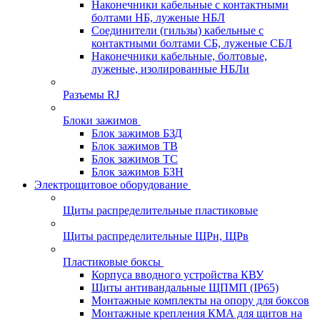
Наконечники кабельные с контактными
болтами НБ, луженые НБЛ
Соединители (гильзы) кабельные с
контактными болтами СБ, луженые СБЛ
Наконечники кабельные, болтовые,
луженые, изолированные НБЛи
Разъемы RJ
Блоки зажимов
Блок зажимов БЗД
Блок зажимов ТВ
Блок зажимов ТС
Блок зажимов БЗН
Электрощитовое оборудование
Щиты распределительные пластиковые
Щиты распределительные ЩРн, ЩРв
Пластиковые боксы
Корпуса вводного устройства КВУ
Щиты антивандальные ЩПМП (IP65)
Монтажные комплекты на опору для боксов
Монтажные крепления КМА для щитов на