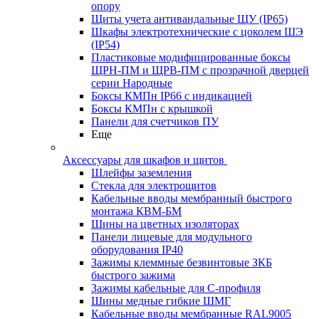
опору
Щиты учета антивандальные ЩУ (IP65)
Шкафы электротехнические с цоколем ШЭ
(IP54)
Пластиковые модифицированные боксы
ЩРН-ПМ и ЩРВ-ПМ с прозрачной дверцей
серии Народные
Боксы КМПн IP66 с индикацией
Боксы КМПн с крышкой
Панели для счетчиков ПУ
Еще
Аксессуары для шкафов и щитов
Шлейфы заземления
Стекла для электрощитов
Кабельные вводы мембранный быстрого
монтажа КВМ-БМ
Шины на цветных изоляторах
Панели лицевые для модульного
оборудования IP40
Зажимы клеммные безвинтовые ЗКБ
быстрого зажима
Зажимы кабельные для С-профиля
Шины медные гибкие ШМГ
Кабельные вводы мембранные RAL9005