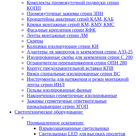
Комплекты промежуточной подвески серии
КОПП
Промежуточные зажимы серии ЗПН
Кронштейны анкерные серий КАМ, КАБ
Крюки монтажные серий КМ, КМУ, КМС
Фасадные крепления серии КФК
Ленты монтажные серии ЛМ
Скрепы
Колпачки изолирующие серии КИ
Адаптеры ля закороток и заземления серии АЗЗ-25
Изолированные скобы для заземления серии С 200
Ограничители перенапряжения серии ОПН 280
Корпус предохранительной вставки КПВ
Вязки спиральные изолированные серии ВС
Инструменты для натяжения и резки монтажной
ленты серии ИНЛ
Гильзы изолированные фазные
Наконечники герметичные изолированные
Зажимы герметичные ответвительные
прокалывающие серии ЗГОП
Светотехническое оборудование
Промышленное освещение
Взрывозащещенные светильники
Светильники LED для высоких пролетов