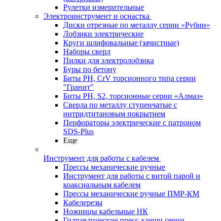
Рулетки измерительные
Электроинструмент и оснастка
Диски отрезные по металлу серии «Рубин»
Лобзики электрические
Круги шлифовальные (зачистные)
Наборы сверл
Пилки для электролобзика
Буры по бетону
Биты PH, CrV торсионного типа серии
"Гранит"
Биты PH, S2, торсионные серии «Алмаз»
Сверла по металлу ступенчатые с
нитридтитановым покрытием
Перфораторы электрические с патроном
SDS-Plus
Еще
Инструмент для работы с кабелем
Прессы механические ручные
Инструмент для работы с витой парой и
коаксиальным кабелем
Прессы механические ручные ПМР-КМ
Кабелерезы
Ножницы кабельные НК
Гидравлические пресс-клещи серии