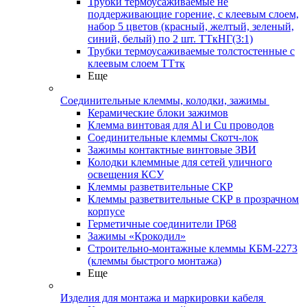
Трубки термоусаживаемые не
поддерживающие горение, с клеевым слоем,
набор 5 цветов (красный, желтый, зеленый,
синий, белый) по 2 шт. ТТкНГ(3:1)
Трубки термоусаживаемые толстостенные с
клеевым слоем ТТтк
Еще
Соединительные клеммы, колодки, зажимы
Керамические блоки зажимов
Клемма винтовая для Al и Cu проводов
Соединительные клеммы Скотч-лок
Зажимы контактные винтовые ЗВИ
Колодки клеммные для сетей уличного
освещения КСУ
Клеммы разветвительные СКР
Клеммы разветвительные СКР в прозрачном
корпусе
Герметичные соединители IP68
Зажимы «Крокодил»
Строительно-монтажные клеммы КБМ-2273
(клеммы быстрого монтажа)
Еще
Изделия для монтажа и маркировки кабеля