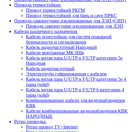
Провода термостойкие
Провод термостойкий РКГМ
Провод термостойкий для бань и саун ПРКС
Провода самонесущие изолированные для ЛЭП (СИП)
Провода самонесущие изолированные для ЛЭП
Кабели различного назначения
Кабели огнестойкие для систем пожарной
безопасности и сигнализации
Кабель радиочастотный Народный
Кабели монтажные МКЭШв
Кабель витая пара U/UTP и F/UTP категории 5е
Народная
Кабель радиочастотный
Электротруба гофрированная с кабелем
Кабель витая пара U/UTP и F/UTP категории 5e 4
пары (solid)
Кабель витая пара U/UTP и F/UTP 6 категории 4
пары (solid)
Комбинированные кабели для видеонаблюдения
КВК
Кабели комбинированные видеонаблюдения КВК
НАРОДНЫЕ
Ретро проводка
Ретро провод TV+Internet