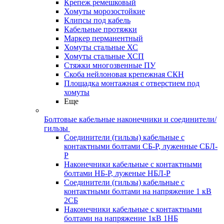
Крепеж ремешковый
Хомуты морозостойкие
Клипсы под кабель
Кабельные протяжки
Маркер перманентный
Хомуты стальные ХС
Хомуты стальные ХСП
Стяжки многозвенные ПУ
Скоба нейлоновая крепежная СКН
Площадка монтажная с отверстием под
хомуты
Еще
Болтовые кабельные наконечники и соединители/
гильзы
Соединители (гильзы) кабельные с
контактными болтами СБ-Р, луженные СБЛ-
Р
Наконечники кабельные с контактными
болтами НБ-Р, луженые НБЛ-Р
Соединители (гильзы) кабельные с
контактными болтами на напряжение 1 кВ
2СБ
Наконечники кабельные с контактными
болтами на напряжение 1кВ 1НБ