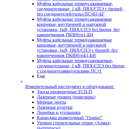
Муфты кабельные термоусаживаемые,
соединительные, 1 кВ, ПВХ/СПЭ с броней,
без соединителей/гильз ПСтБ1-БГ
Муфты кабельные термоусаживаемые
концевые, внутренней и наружной
установки, 1кВ, ПВХ/СПЭ без брони, без
наконечников ПКВНтп1-БН
Муфты кабельные термоусаживаемые
концевые, внутренней и наружной
установки, 1кВ, ПВХ/СПЭ с броней, без
наконечников ПКВНтпБ1-БН
Муфты кабельные термоусаживаемые,
соединительные, 1 кВ, ПВХ/СПЭ без брони,
с соединителями/гильзами ПСт1
Еще
Измерительный инструмент и оборудование
Тросы проверочные ТСП-П
Лазерные уровни (нивелиры)
Мерные ленты
Лазерные рулетки
Линейки и угольники
Карандаш разметочный "Гранит"
Уровни строительные серии «Алмаз»
(ватерпасы)