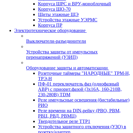
Корпуса ШРС и ВРУ-моноблочный
Корпуса ЩО-70
Щиты этажные ЩЭ
Устройства этажные УЭРМС
Корпуса ПР
Электротехническое оборудование
Выключатели-разъединители
Устройства защиты от импульсных
перенапряжений (УЗИП)
Оборудование защиты и автоматизации
Розеточные таймеры "НАРОДНЫЕ" ТРМ-Н,
ТРЭ-Н
ПФ-01 переключатель фаз (однофазный
АВР) с приорит.фазой (3х16А, 160-210В,
230-280В) TDM
Реле импульсные освещения (бистабильные)
РИО
Реле времени на DIN-рейку (РВО, РВМ,
РВЦ, РВД, РВМЦ)
Твердотельное реле ТТР1
Устройства защитного отключения (УЗО) в
розетку/адаптер