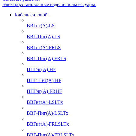
Электроустановочные изделия и аксессуары
Кабель силовой
ВВГнг(А)-LS
ВВГ-Пнг(А)-LS
ВВГнг(А)-FRLS
ВВГ-Пнг(А)-FRLS
ППГнг(А)-HF
ППГ-Пнг(А)-HF
ППГнг(А)-FRHF
ВВГнг(А)-LSLTx
ВВГ-Пнг(А)-LSLTx
ВВГнг(А)-FRLSLTx
ВВГ-Пнг(А)-FRLSLTx