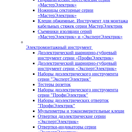
«МастерЭлектрик»
Ножницы секторные серии
«МастерЭлектрик»
Клещи обжимные. Инструмент для монтажа
кабельных стяжек серии МастерЭлектрик
Съемники изоляции серий
«МастерЭлектрик» и «ЭкспертЭлектрик»
Электромонтажный инструмент
Диэлектрический шарнирно-губцевый
инструмент серии «ПрофиЭлектрик»
Диэлектрический шарнирно-губцевый
инструмент серии «ЭкспертЭлектрик»
Наборы диэлектрического инструмента
серии "ЭкспертЭлектрик"
Тестеры розеток
Наборы диэлектрического инструмента
серии "ПрофиЭлектрик"
Наборы диэлектрических отверток
"ПрофиЭлектрик"
Мультиметры и токоизмерительные клещи
Отвертки диэлектрические серии
«ЭкспертЭлектрик»
Отвертки-индикаторы серии