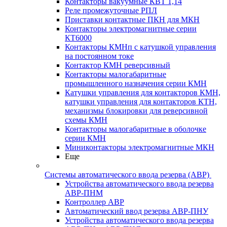
Контакторы вакуумные КВТ 1,14
Реле промежуточные РПЛ
Приставки контактные ПКН для МКН
Контакторы электромагнитные серии
КТ6000
Контакторы КМНп с катушкой управления
на постоянном токе
Контактор КМН реверсивный
Контакторы малогабаритные
промышленного назначения серии КМН
Катушки управления для контакторов КМН,
катушки управления для контакторов КТН,
механизмы блокировки для реверсивной
схемы КМН
Контакторы малогабаритные в оболочке
серии КМН
Миниконтакторы электромагнитные МКН
Еще
Системы автоматического ввода резерва (АВР)
Устройства автоматического ввода резерва
АВР-ПНМ
Контроллер АВР
Автоматический ввод резерва АВР-ПНУ
Устройства автоматического ввода резерва