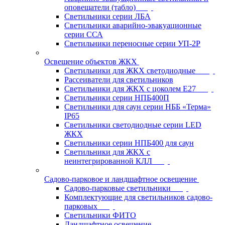
оповещатели (табло)
Светильники серии ЛБА
Светильники аварийно-эвакуационные
серии ССА
Светильники переносные серии УП-2Р
Освещение объектов ЖКХ
Светильники для ЖКХ светодиодные
Рассеиватели для светильников
Светильники для ЖКХ с цоколем Е27
Светильники серии НПБ400П
Светильники для саун серии НББ «Терма»
IP65
Светильники светодиодные серии LED
ЖКХ
Светильники серии НПБ400 для саун
Светильники для ЖКХ с
неинтегрированной КЛЛ
Садово-парковое и ландшафтное освещение
Садово-парковые светильники
Комплектующие для светильников садово-
парковых
Светильники ФИТО
Ландшафтное освещение