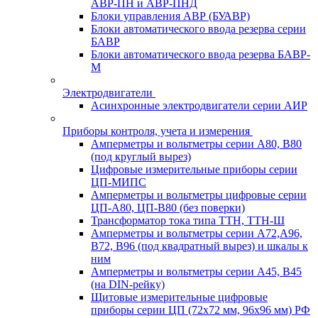
АВР-ПН и АВР-ПНД
Блоки управления АВР (БУАВР)
Блоки автоматического ввода резерва серии
БАВР
Блоки автоматического ввода резерва БАВР-
М
Электродвигатели
Асинхронные электродвигатели серии АИР
Приборы контроля, учета и измерения
Амперметры и вольтметры серии А80, В80
(под круглый вырез)
Цифровые измерительные приборы серии
ЦП-МИПС
Амперметры и вольтметры цифровые серии
ЦП-А80, ЦП-В80 (без поверки)
Трансформатор тока типа ТТН, ТТН-Ш
Амперметры и вольтметры серии А72,А96,
В72, В96 (под квадратный вырез) и шкалы к
ним
Амперметры и вольтметры серии А45, В45
(на DIN-рейку)
Щитовые измерительные цифровые
приборы серии ЦП (72х72 мм, 96х96 мм) РФ