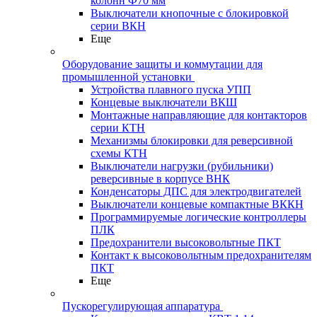
колонн Ф70 мм
Выключатели кнопочные с блокировкой
серии ВКН
Еще
Оборудование защиты и коммутации для
промышленной установки
Устройства плавного пуска УПП
Концевые выключатели ВКШ
Монтажные направляющие для контакторов
серии КТН
Механизмы блокировки для реверсивной
схемы КТН
Выключатели нагрузки (рубильники)
реверсивные в корпусе ВНК
Конденсаторы ДПС для электродвигателей
Выключатели концевые компактные ВККН
Программируемые логические контроллеры
ПЛК
Предохранители высоковольтные ПКТ
Контакт к высоковольтным предохранителям
ПКТ
Еще
Пускорегулирующая аппаратура