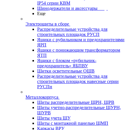
IP54 серии КВМ
Шинодержатели и аксессуары
Еще
Электрощиты в сборе
Распределительные устройства для
строительных площадок РУСП
Ящики с рубильником и предохранителями
ЯРП
Ящики с понижающим трансформатором
ЯТП
Ящики с блоком «рубильник-
предохранитель» ЯБПВУ
Щитки осветительные ОЩВ
Распределительные устройства для
строительных площадок навесные серии
РУСПн
Металлокорпуса
Щиты распределительные ЩРН, ЩРВ
Щиты учетно-распределительные ЩУРН,
ЩУРВ
Щиты учета ЩУ
Щиты с монтажной панелью ЩМП
Каркасы ВРУ