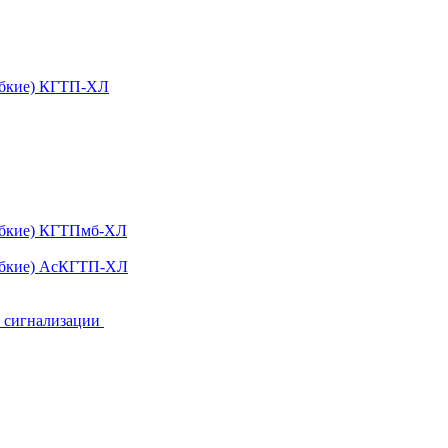
ибкие) КГТП-ХЛ
гибкие) КГТПмб-ХЛ
гибкие) АсКГТП-ХЛ
и сигнализации