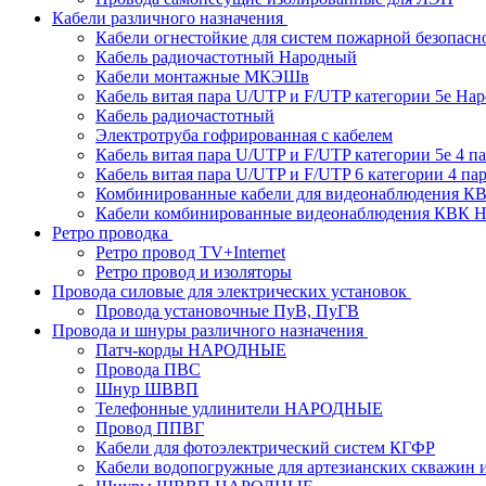
Кабели различного назначения
Кабели огнестойкие для систем пожарной безопасн
Кабель радиочастотный Народный
Кабели монтажные МКЭШв
Кабель витая пара U/UTP и F/UTP категории 5е На
Кабель радиочастотный
Электротруба гофрированная с кабелем
Кабель витая пара U/UTP и F/UTP категории 5e 4 пар
Кабель витая пара U/UTP и F/UTP 6 категории 4 пары
Комбинированные кабели для видеонаблюдения К
Кабели комбинированные видеонаблюдения КВ
Ретро проводка
Ретро провод TV+Internet
Ретро провод и изоляторы
Провода силовые для электрических установок
Провода установочные ПуВ, ПуГВ
Провода и шнуры различного назначения
Патч-корды НАРОДНЫЕ
Провода ПВС
Шнур ШВВП
Телефонные удлинители НАРОДНЫЕ
Провод ППВГ
Кабели для фотоэлектрический систем КГФР
Кабели водопогружные для артезианских скважин