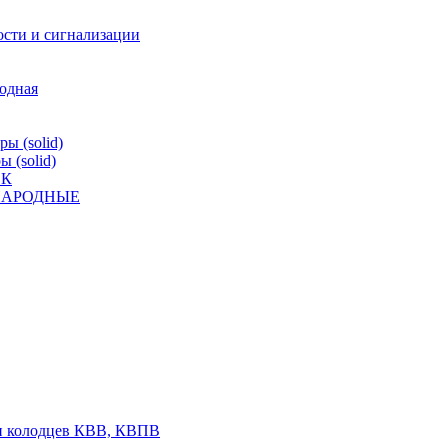
ости и сигнализации
родная
ы (solid)
 (solid)
ВК
К НАРОДНЫЕ
 и колодцев КВВ, КВПВ