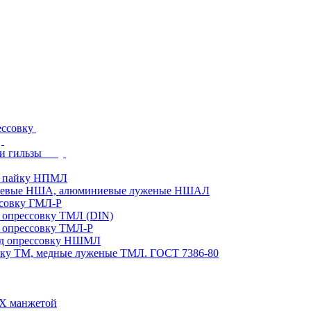
ессовку
и гильзы
д пайку НПМЛ
ниевые НША, алюминиевые луженые НШАЛ
ссовку ГМЛ-Р
 опрессовку ТМЛ (DIN)
 опрессовку ТМЛ-Р
од опрессовку НШМЛ
вку ТМ, медные луженые ТМЛ. ГОСТ 7386-80
ВХ манжетой