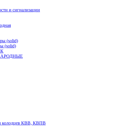
ости и сигнализации
родная
ы (solid)
 (solid)
ВК
К НАРОДНЫЕ
 и колодцев КВВ, КВПВ