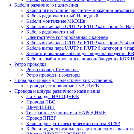
Кабели различного назначения
Кабели огнестойкие для систем пожарной безопасн
Кабель радиочастотный Народный
Кабели монтажные МКЭШв
Кабель витая пара U/UTP и F/UTP категории 5е На
Кабель радиочастотный
Электротруба гофрированная с кабелем
Кабель витая пара U/UTP и F/UTP категории 5e 4 пар
Кабель витая пара U/UTP и F/UTP 6 категории 4 пары
Комбинированные кабели для видеонаблюдения К
Кабели комбинированные видеонаблюдения КВ
Ретро проводка
Ретро провод TV+Internet
Ретро провод и изоляторы
Провода силовые для электрических установок
Провода установочные ПуВ, ПуГВ
Провода и шнуры различного назначения
Патч-корды НАРОДНЫЕ
Провода ПВС
Шнур ШВВП
Телефонные удлинители НАРОДНЫЕ
Провод ППВГ
Кабели для фотоэлектрический систем КГФР
Кабели водопогружные для артезианских скважин