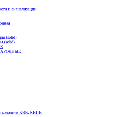
ости и сигнализации
родная
ы (solid)
 (solid)
ВК
К НАРОДНЫЕ
 и колодцев КВВ, КВПВ