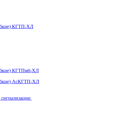
ибкие) КГТП-ХЛ
гибкие) КГТПмб-ХЛ
гибкие) АсКГТП-ХЛ
и сигнализации