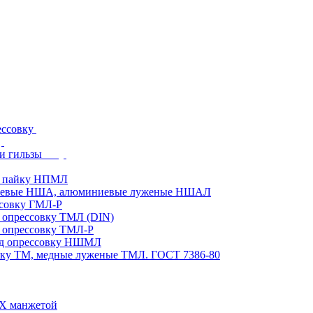
ессовку
и гильзы
д пайку НПМЛ
ниевые НША, алюминиевые луженые НШАЛ
ссовку ГМЛ-Р
 опрессовку ТМЛ (DIN)
 опрессовку ТМЛ-Р
од опрессовку НШМЛ
вку ТМ, медные луженые ТМЛ. ГОСТ 7386-80
ВХ манжетой