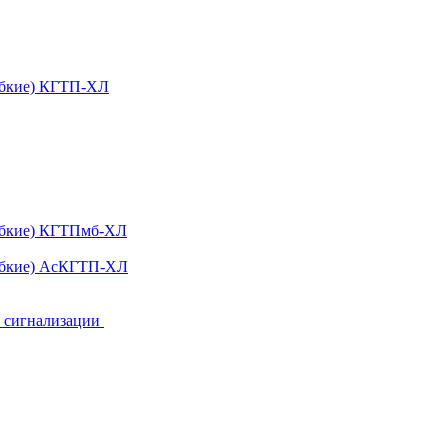
ибкие) КГТП-ХЛ
гибкие) КГТПмб-ХЛ
гибкие) АсКГТП-ХЛ
и сигнализации