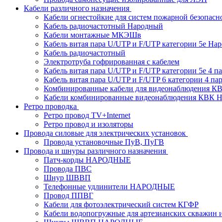
Кабели различного назначения
Кабели огнестойкие для систем пожарной безопасн
Кабель радиочастотный Народный
Кабели монтажные МКЭШв
Кабель витая пара U/UTP и F/UTP категории 5е На
Кабель радиочастотный
Электротруба гофрированная с кабелем
Кабель витая пара U/UTP и F/UTP категории 5e 4 пар
Кабель витая пара U/UTP и F/UTP 6 категории 4 пары
Комбинированные кабели для видеонаблюдения К
Кабели комбинированные видеонаблюдения КВ
Ретро проводка
Ретро провод TV+Internet
Ретро провод и изоляторы
Провода силовые для электрических установок
Провода установочные ПуВ, ПуГВ
Провода и шнуры различного назначения
Патч-корды НАРОДНЫЕ
Провода ПВС
Шнур ШВВП
Телефонные удлинители НАРОДНЫЕ
Провод ППВГ
Кабели для фотоэлектрический систем КГФР
Кабели водопогружные для артезианских скважин