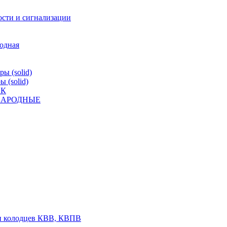
ости и сигнализации
родная
ы (solid)
 (solid)
ВК
К НАРОДНЫЕ
 и колодцев КВВ, КВПВ