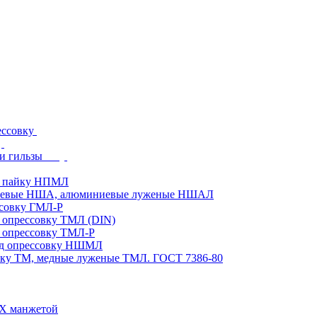
ессовку
и гильзы
д пайку НПМЛ
ниевые НША, алюминиевые луженые НШАЛ
ссовку ГМЛ-Р
 опрессовку ТМЛ (DIN)
 опрессовку ТМЛ-Р
од опрессовку НШМЛ
вку ТМ, медные луженые ТМЛ. ГОСТ 7386-80
ВХ манжетой