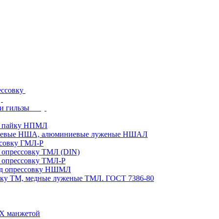
ессовку
и гильзы
д пайку НПМЛ
ниевые НША, алюминиевые луженые НШАЛ
ссовку ГМЛ-Р
 опрессовку ТМЛ (DIN)
 опрессовку ТМЛ-Р
од опрессовку НШМЛ
вку ТМ, медные луженые ТМЛ. ГОСТ 7386-80
ВХ манжетой