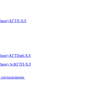
ибкие) КГТП-ХЛ
гибкие) КГТПмб-ХЛ
гибкие) АсКГТП-ХЛ
и сигнализации