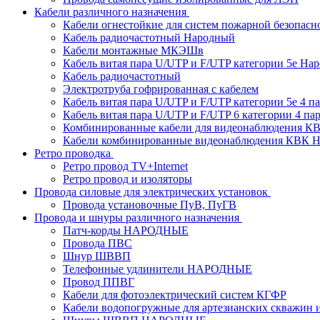
Кабели различного назначения
Кабели огнестойкие для систем пожарной безопасн
Кабель радиочастотный Народный
Кабели монтажные МКЭШв
Кабель витая пара U/UTP и F/UTP категории 5е На
Кабель радиочастотный
Электротруба гофрированная с кабелем
Кабель витая пара U/UTP и F/UTP категории 5e 4 пар
Кабель витая пара U/UTP и F/UTP 6 категории 4 пары
Комбинированные кабели для видеонаблюдения К
Кабели комбинированные видеонаблюдения КВ
Ретро проводка
Ретро провод TV+Internet
Ретро провод и изоляторы
Провода силовые для электрических установок
Провода установочные ПуВ, ПуГВ
Провода и шнуры различного назначения
Патч-корды НАРОДНЫЕ
Провода ПВС
Шнур ШВВП
Телефонные удлинители НАРОДНЫЕ
Провод ППВГ
Кабели для фотоэлектрический систем КГФР
Кабели водопогружные для артезианских скважин