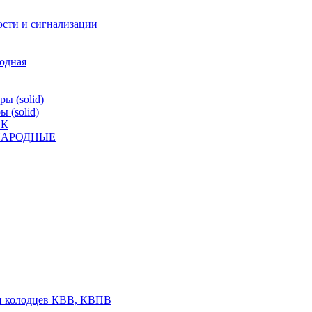
ости и сигнализации
родная
ы (solid)
 (solid)
ВК
К НАРОДНЫЕ
 и колодцев КВВ, КВПВ