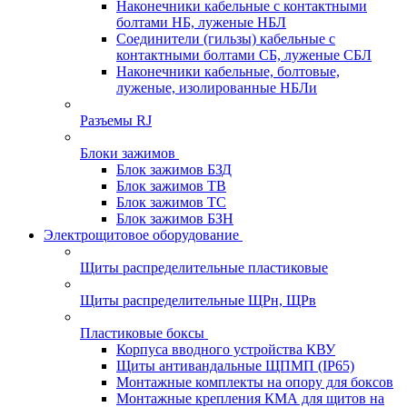
Наконечники кабельные с контактными
болтами НБ, луженые НБЛ
Соединители (гильзы) кабельные с
контактными болтами СБ, луженые СБЛ
Наконечники кабельные, болтовые,
луженые, изолированные НБЛи
Разъемы RJ
Блоки зажимов
Блок зажимов БЗД
Блок зажимов ТВ
Блок зажимов ТС
Блок зажимов БЗН
Электрощитовое оборудование
Щиты распределительные пластиковые
Щиты распределительные ЩРн, ЩРв
Пластиковые боксы
Корпуса вводного устройства КВУ
Щиты антивандальные ЩПМП (IP65)
Монтажные комплекты на опору для боксов
Монтажные крепления КМА для щитов на