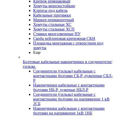
Крепеж ремешковый
Хомуты морозостойкие
Клипсы под кабель
Кабельные протяжки
Маркер перманентный
Хомуты стальные ХС
Хомуты стальные ХСП
Стяжки многозвенные ПУ
Скоба нейлоновая крепежная СКН
Площадка монтажная с отверстием под
хомуты
Еще
Болтовые кабельные наконечники и соединители/
гильзы
Соединители (гильзы) кабельные с
контактными болтами СБ-Р, луженные СБЛ-
Р
Наконечники кабельные с контактными
болтами НБ-Р, луженые НБЛ-Р
Соединители (гильзы) кабельные с
контактными болтами на напряжение 1 кВ
2СБ
Наконечники кабельные с контактными
болтами на напряжение 1кВ 1НБ