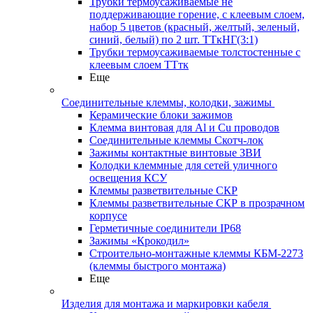
Трубки термоусаживаемые не
поддерживающие горение, с клеевым слоем,
набор 5 цветов (красный, желтый, зеленый,
синий, белый) по 2 шт. ТТкНГ(3:1)
Трубки термоусаживаемые толстостенные с
клеевым слоем ТТтк
Еще
Соединительные клеммы, колодки, зажимы
Керамические блоки зажимов
Клемма винтовая для Al и Cu проводов
Соединительные клеммы Скотч-лок
Зажимы контактные винтовые ЗВИ
Колодки клеммные для сетей уличного
освещения КСУ
Клеммы разветвительные СКР
Клеммы разветвительные СКР в прозрачном
корпусе
Герметичные соединители IP68
Зажимы «Крокодил»
Строительно-монтажные клеммы КБМ-2273
(клеммы быстрого монтажа)
Еще
Изделия для монтажа и маркировки кабеля