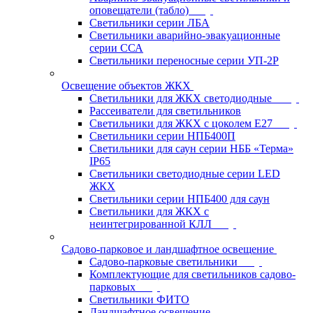
оповещатели (табло)
Светильники серии ЛБА
Светильники аварийно-эвакуационные
серии ССА
Светильники переносные серии УП-2Р
Освещение объектов ЖКХ
Светильники для ЖКХ светодиодные
Рассеиватели для светильников
Светильники для ЖКХ с цоколем Е27
Светильники серии НПБ400П
Светильники для саун серии НББ «Терма»
IP65
Светильники светодиодные серии LED
ЖКХ
Светильники серии НПБ400 для саун
Светильники для ЖКХ с
неинтегрированной КЛЛ
Садово-парковое и ландшафтное освещение
Садово-парковые светильники
Комплектующие для светильников садово-
парковых
Светильники ФИТО
Ландшафтное освещение