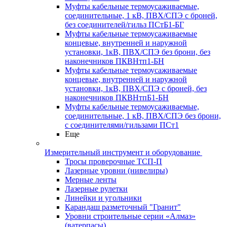
Муфты кабельные термоусаживаемые,
соединительные, 1 кВ, ПВХ/СПЭ с броней,
без соединителей/гильз ПСтБ1-БГ
Муфты кабельные термоусаживаемые
концевые, внутренней и наружной
установки, 1кВ, ПВХ/СПЭ без брони, без
наконечников ПКВНтп1-БН
Муфты кабельные термоусаживаемые
концевые, внутренней и наружной
установки, 1кВ, ПВХ/СПЭ с броней, без
наконечников ПКВНтпБ1-БН
Муфты кабельные термоусаживаемые,
соединительные, 1 кВ, ПВХ/СПЭ без брони,
с соединителями/гильзами ПСт1
Еще
Измерительный инструмент и оборудование
Тросы проверочные ТСП-П
Лазерные уровни (нивелиры)
Мерные ленты
Лазерные рулетки
Линейки и угольники
Карандаш разметочный "Гранит"
Уровни строительные серии «Алмаз»
(ватерпасы)