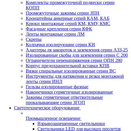
Комплекты промежуточной подвески серии
КОПП
Промежуточные зажимы серии ЗПН
Кронштейны анкерные серий КАМ, КАБ
Крюки монтажные серий КМ, КМУ, КМС
Фасадные крепления серии КФК
Ленты монтажные серии ЛМ
Скрепы
Колпачки изолирующие серии КИ
Адаптеры ля закороток и заземления серии АЗЗ-25
Изолированные скобы для заземления серии С 200
Ограничители перенапряжения серии ОПН 280
Корпус предохранительной вставки КПВ
Вязки спиральные изолированные серии ВС
Инструменты для натяжения и резки монтажной
ленты серии ИНЛ
Гильзы изолированные фазные
Наконечники герметичные изолированные
Зажимы герметичные ответвительные
прокалывающие серии ЗГОП
Светотехническое оборудование
Промышленное освещение
Взрывозащещенные светильники
Светильники LED для высоких пролетов