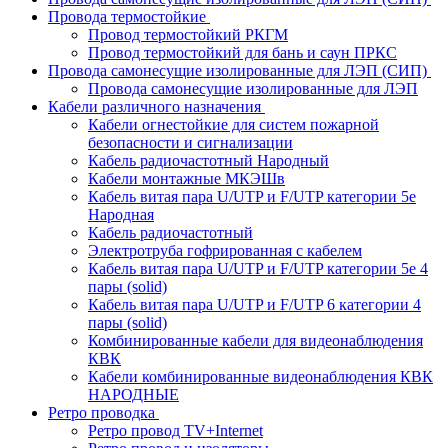
Провода термостойкие
Провод термостойкий РКГМ
Провод термостойкий для бань и саун ПРКС
Провода самонесущие изолированные для ЛЭП (СИП)
Провода самонесущие изолированные для ЛЭП
Кабели различного назначения
Кабели огнестойкие для систем пожарной
безопасности и сигнализации
Кабель радиочастотный Народный
Кабели монтажные МКЭШв
Кабель витая пара U/UTP и F/UTP категории 5е
Народная
Кабель радиочастотный
Электротруба гофрированная с кабелем
Кабель витая пара U/UTP и F/UTP категории 5e 4
пары (solid)
Кабель витая пара U/UTP и F/UTP 6 категории 4
пары (solid)
Комбинированные кабели для видеонаблюдения
КВК
Кабели комбинированные видеонаблюдения КВК
НАРОДНЫЕ
Ретро проводка
Ретро провод TV+Internet