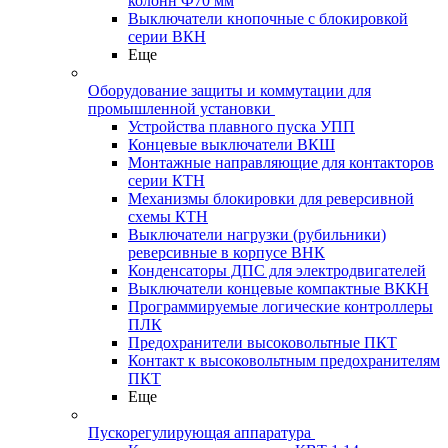
колонн Ф70 мм
Выключатели кнопочные с блокировкой
серии ВКН
Еще
Оборудование защиты и коммутации для
промышленной установки
Устройства плавного пуска УПП
Концевые выключатели ВКШ
Монтажные направляющие для контакторов
серии КТН
Механизмы блокировки для реверсивной
схемы КТН
Выключатели нагрузки (рубильники)
реверсивные в корпусе ВНК
Конденсаторы ДПС для электродвигателей
Выключатели концевые компактные ВККН
Программируемые логические контроллеры
ПЛК
Предохранители высоковольтные ПКТ
Контакт к высоковольтным предохранителям
ПКТ
Еще
Пускорегулирующая аппаратура