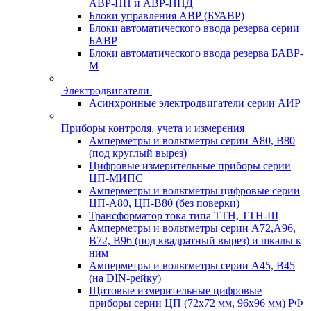
АВР-ПН и АВР-ПНД
Блоки управления АВР (БУАВР)
Блоки автоматического ввода резерва серии
БАВР
Блоки автоматического ввода резерва БАВР-
М
Электродвигатели
Асинхронные электродвигатели серии АИР
Приборы контроля, учета и измерения
Амперметры и вольтметры серии А80, В80
(под круглый вырез)
Цифровые измерительные приборы серии
ЦП-МИПС
Амперметры и вольтметры цифровые серии
ЦП-А80, ЦП-В80 (без поверки)
Трансформатор тока типа ТТН, ТТН-Ш
Амперметры и вольтметры серии А72,А96,
В72, В96 (под квадратный вырез) и шкалы к
ним
Амперметры и вольтметры серии А45, В45
(на DIN-рейку)
Щитовые измерительные цифровые
приборы серии ЦП (72х72 мм, 96х96 мм) РФ