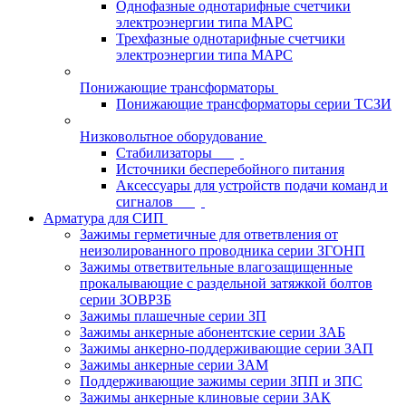
Однофазные однотарифные счетчики
электроэнергии типа МАРС
Трехфазные однотарифные счетчики
электроэнергии типа МАРС
Понижающие трансформаторы
Понижающие трансформаторы серии ТСЗИ
Низковольтное оборудование
Стабилизаторы
Источники бесперебойного питания
Аксессуары для устройств подачи команд и
сигналов
Арматура для СИП
Зажимы герметичные для ответвления от
неизолированного проводника серии ЗГОНП
Зажимы ответвительные влагозащищенные
прокалывающие с раздельной затяжкой болтов
серии ЗОВРЗБ
Зажимы плашечные серии ЗП
Зажимы анкерные абонентские серии ЗАБ
Зажимы анкерно-поддерживающие серии ЗАП
Зажимы анкерные серии ЗАМ
Поддерживающие зажимы серии ЗПП и ЗПС
Зажимы анкерные клиновые серии ЗАК