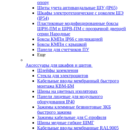
опору
Щиты учета антивандальные ЩУ (IP65)
Шкафы электротехнические с цоколем ШЭ
(IP54)
Пластиковые модифицированные боксы
ЩРН-ПМ и ЩРВ-ПМ с прозрачной дверцей
серии Народные
Боксы КМПн IP66 с индикацией
Боксы КМПн с крышкой
Панели для счетчиков ПУ
Еще
Аксессуары для шкафов и щитов
Шлейфы заземления
Стекла для электрощитов
Кабельные вводы мембранный быстрого
монтажа КВМ-БМ
Шины на цветных изоляторах
Панели лицевые для модульного
оборудования IP40
Зажимы клеммные безвинтовые ЗКБ
быстрого зажима
Зажимы кабельные для С-профиля
Шины медные гибкие ШМГ
Кабельные вводы мембранные RAL9005