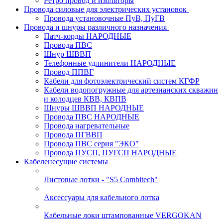
Ретро провод и изоляторы
Провода силовые для электрических установок
Провода установочные ПуВ, ПуГВ
Провода и шнуры различного назначения
Патч-корды НАРОДНЫЕ
Провода ПВС
Шнур ШВВП
Телефонные удлинители НАРОДНЫЕ
Провод ППВГ
Кабели для фотоэлектрический систем КГФР
Кабели водопогружные для артезианских скважин
и колодцев КВВ, КВПВ
Шнуры ШВВП НАРОДНЫЕ
Провода ПВС НАРОДНЫЕ
Провода нагревательные
Провода ПГВВП
Провода ПВС серия "ЭКО"
Провода ПУСП, ПУГСП НАРОДНЫЕ
Кабеленесущие системы
Листовые лотки - "S5 Combitech"
Аксессуары для кабельного лотка
Кабельные локи штампованные VERGOKAN