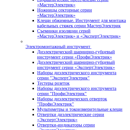
«МастерЭлектрик»
Ножницы секторные серии
«МастерЭлектрик»
Клещи обжимные. Инструмент для монтажа
кабельных стяжек серии МастерЭлектрик
Съемники изоляции серий
«МастерЭлектрик» и «ЭкспертЭлектрик»
Электромонтажный инструмент
Диэлектрический шарнирно-губцевый
инструмент серии «ПрофиЭлектрик»
Диэлектрический шарнирно-губцевый
инструмент серии «ЭкспертЭлектрик»
Наборы диэлектрического инструмента
серии "ЭкспертЭлектрик"
Тестеры розеток
Наборы диэлектрического инструмента
серии "ПрофиЭлектрик"
Наборы диэлектрических отверток
"ПрофиЭлектрик"
Мультиметры и токоизмерительные клещи
Отвертки диэлектрические серии
«ЭкспертЭлектрик»
Отвертки-индикаторы серии