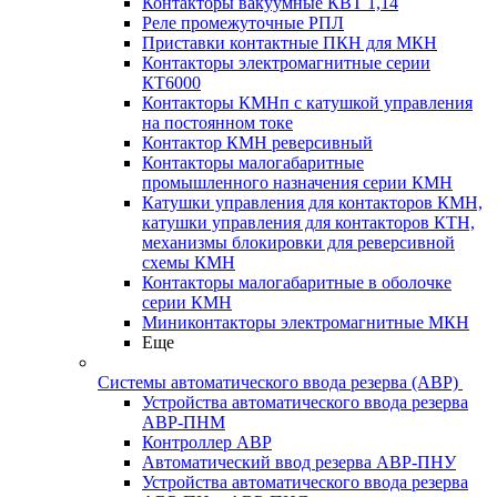
Контакторы вакуумные КВТ 1,14
Реле промежуточные РПЛ
Приставки контактные ПКН для МКН
Контакторы электромагнитные серии
КТ6000
Контакторы КМНп с катушкой управления
на постоянном токе
Контактор КМН реверсивный
Контакторы малогабаритные
промышленного назначения серии КМН
Катушки управления для контакторов КМН,
катушки управления для контакторов КТН,
механизмы блокировки для реверсивной
схемы КМН
Контакторы малогабаритные в оболочке
серии КМН
Миниконтакторы электромагнитные МКН
Еще
Системы автоматического ввода резерва (АВР)
Устройства автоматического ввода резерва
АВР-ПНМ
Контроллер АВР
Автоматический ввод резерва АВР-ПНУ
Устройства автоматического ввода резерва