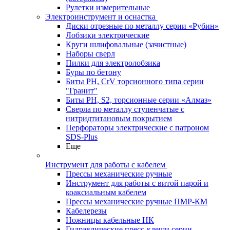
Рулетки измерительные
Электроинструмент и оснастка
Диски отрезные по металлу серии «Рубин»
Лобзики электрические
Круги шлифовальные (зачистные)
Наборы сверл
Пилки для электролобзика
Буры по бетону
Биты PH, CrV торсионного типа серии
"Гранит"
Биты PH, S2, торсионные серии «Алмаз»
Сверла по металлу ступенчатые с
нитридтитановым покрытием
Перфораторы электрические с патроном
SDS-Plus
Еще
Инструмент для работы с кабелем
Прессы механические ручные
Инструмент для работы с витой парой и
коаксиальным кабелем
Прессы механические ручные ПМР-КМ
Кабелерезы
Ножницы кабельные НК
Гидравлические пресс-клещи серии