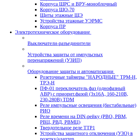
Корпуса ШРС и ВРУ-моноблочный
Корпуса ЩО-70
Щиты этажные ЩЭ
Устройства этажные УЭРМС
Корпуса ПР
Электротехническое оборудование
Выключатели-разъединители
Устройства защиты от импульсных
перенапряжений (УЗИП)
Оборудование защиты и автоматизации
Розеточные таймеры "НАРОДНЫЕ" ТРМ-Н,
ТРЭ-Н
ПФ-01 переключатель фаз (однофазный
АВР) с приорит.фазой (3х16А, 160-210В,
230-280В) TDM
Реле импульсные освещения (бистабильные)
РИО
Реле времени на DIN-рейку (РВО, РВМ,
РВЦ, РВД, РВМЦ)
Твердотельное реле ТТР1
Устройства защитного отключения (УЗО) в
розетку/адаптер