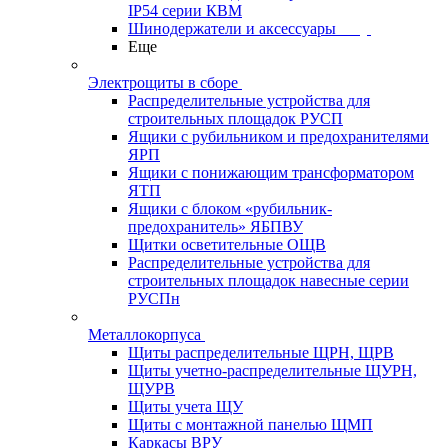
IP54 серии КВМ
Шинодержатели и аксессуары
Еще
Электрощиты в сборе
Распределительные устройства для
строительных площадок РУСП
Ящики с рубильником и предохранителями
ЯРП
Ящики с понижающим трансформатором
ЯТП
Ящики с блоком «рубильник-
предохранитель» ЯБПВУ
Щитки осветительные ОЩВ
Распределительные устройства для
строительных площадок навесные серии
РУСПн
Металлокорпуса
Щиты распределительные ЩРН, ЩРВ
Щиты учетно-распределительные ЩУРН,
ЩУРВ
Щиты учета ЩУ
Щиты с монтажной панелью ЩМП
Каркасы ВРУ