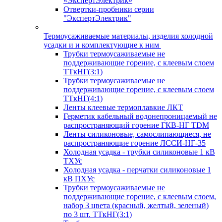
«ЭкспертЭлектрик»
Отвертки-пробники серии
"ЭкспертЭлектрик"
Термоусаживаемые материалы, изделия холодной
усадки и и комплектующие к ним
Трубки термоусаживаемые не
поддерживающие горение, с клеевым слоем
ТТкНГ(3:1)
Трубки термоусаживаемые не
поддерживающие горение, с клеевым слоем
ТТкНГ(4:1)
Ленты клеевые термоплавкие ЛКТ
Герметик кабельный водонепроницаемый не
распространяющий горение ГКВ-НГ TDM
Ленты силиконовые, самослипающиеся, не
распространяющие горение ЛССИ-НГ-35
Холодная усадка - трубки силиконовые 1 кВ
ТХУс
Холодная усадка - перчатки силиконовые 1
кВ ПХУс
Трубки термоусаживаемые не
поддерживающие горение, с клеевым слоем,
набор 3 цвета (красный, желтый, зеленый)
по 3 шт. ТТкНГ(3:1)