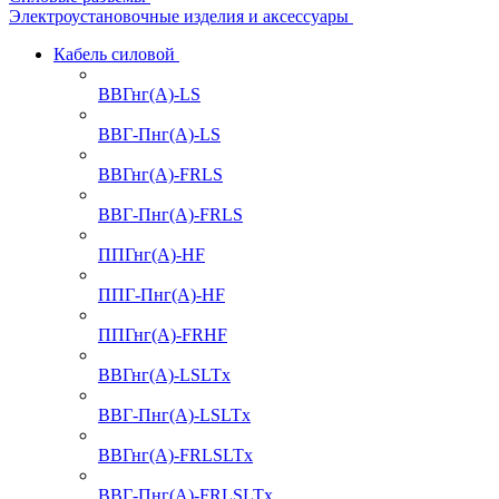
Электроустановочные изделия и аксессуары
Кабель силовой
ВВГнг(А)-LS
ВВГ-Пнг(А)-LS
ВВГнг(А)-FRLS
ВВГ-Пнг(А)-FRLS
ППГнг(А)-HF
ППГ-Пнг(А)-HF
ППГнг(А)-FRHF
ВВГнг(А)-LSLTx
ВВГ-Пнг(А)-LSLTx
ВВГнг(А)-FRLSLTx
ВВГ-Пнг(А)-FRLSLTx