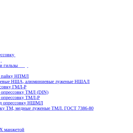
ессовку
и гильзы
д пайку НПМЛ
ниевые НША, алюминиевые луженые НШАЛ
ссовку ГМЛ-Р
 опрессовку ТМЛ (DIN)
 опрессовку ТМЛ-Р
од опрессовку НШМЛ
вку ТМ, медные луженые ТМЛ. ГОСТ 7386-80
ВХ манжетой