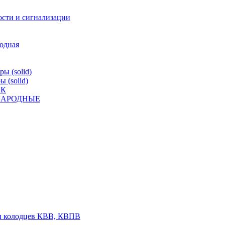
ости и сигнализации
родная
ы (solid)
 (solid)
ВК
К НАРОДНЫЕ
 и колодцев КВВ, КВПВ