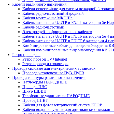
Кабели различного назначения
Кабели огнестойкие для систем пожарной безопасн
Кабель радиочастотный Народный
Кабели монтажные МКЭШв
Кабель витая пара U/UTP и F/UTP категории 5е На
Кабель радиочастотный
Электротруба гофрированная с кабелем
Кабель витая пара U/UTP и F/UTP категории 5e 4 пар
Кабель витая пара U/UTP и F/UTP 6 категории 4 пары
Комбинированные кабели для видеонаблюдения К
Кабели комбинированные видеонаблюдения КВ
Ретро проводка
Ретро провод TV+Internet
Ретро провод и изоляторы
Провода силовые для электрических установок
Провода установочные ПуВ, ПуГВ
Провода и шнуры различного назначения
Патч-корды НАРОДНЫЕ
Провода ПВС
Шнур ШВВП
Телефонные удлинители НАРОДНЫЕ
Провод ППВГ
Кабели для фотоэлектрический систем КГФР
Кабели водопогружные для артезианских скважин