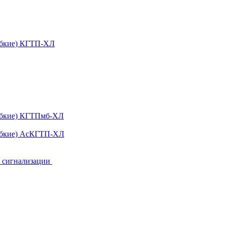
ибкие) КГТП-ХЛ
гибкие) КГТПмб-ХЛ
гибкие) АсКГТП-ХЛ
и сигнализации