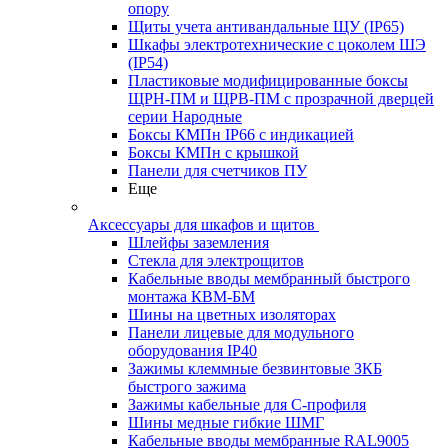
опору
Щиты учета антивандальные ЩУ (IP65)
Шкафы электротехнические с цоколем ШЭ
(IP54)
Пластиковые модифицированные боксы
ЩРН-ПМ и ЩРВ-ПМ с прозрачной дверцей
серии Народные
Боксы КМПн IP66 с индикацией
Боксы КМПн с крышкой
Панели для счетчиков ПУ
Еще
Аксессуары для шкафов и щитов
Шлейфы заземления
Стекла для электрощитов
Кабельные вводы мембранный быстрого
монтажа КВМ-БМ
Шины на цветных изоляторах
Панели лицевые для модульного
оборудования IP40
Зажимы клеммные безвинтовые ЗКБ
быстрого зажима
Зажимы кабельные для С-профиля
Шины медные гибкие ШМГ
Кабельные вводы мембранные RAL9005