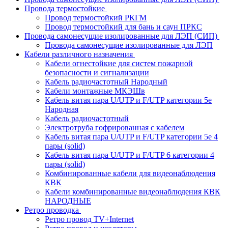
Провода термостойкие
Провод термостойкий РКГМ
Провод термостойкий для бань и саун ПРКС
Провода самонесущие изолированные для ЛЭП (СИП)
Провода самонесущие изолированные для ЛЭП
Кабели различного назначения
Кабели огнестойкие для систем пожарной
безопасности и сигнализации
Кабель радиочастотный Народный
Кабели монтажные МКЭШв
Кабель витая пара U/UTP и F/UTP категории 5е
Народная
Кабель радиочастотный
Электротруба гофрированная с кабелем
Кабель витая пара U/UTP и F/UTP категории 5e 4
пары (solid)
Кабель витая пара U/UTP и F/UTP 6 категории 4
пары (solid)
Комбинированные кабели для видеонаблюдения
КВК
Кабели комбинированные видеонаблюдения КВК
НАРОДНЫЕ
Ретро проводка
Ретро провод TV+Internet