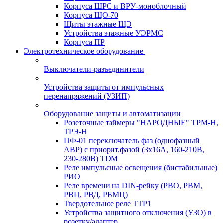
Корпуса ШРС и ВРУ-моноблочный
Корпуса ЩО-70
Щиты этажные ЩЭ
Устройства этажные УЭРМС
Корпуса ПР
Электротехническое оборудование
Выключатели-разъединители
Устройства защиты от импульсных
перенапряжений (УЗИП)
Оборудование защиты и автоматизации
Розеточные таймеры "НАРОДНЫЕ" ТРМ-Н,
ТРЭ-Н
ПФ-01 переключатель фаз (однофазный
АВР) с приорит.фазой (3х16А, 160-210В,
230-280В) TDM
Реле импульсные освещения (бистабильные)
РИО
Реле времени на DIN-рейку (РВО, РВМ,
РВЦ, РВД, РВМЦ)
Твердотельное реле ТТР1
Устройства защитного отключения (УЗО) в
розетку/адаптер