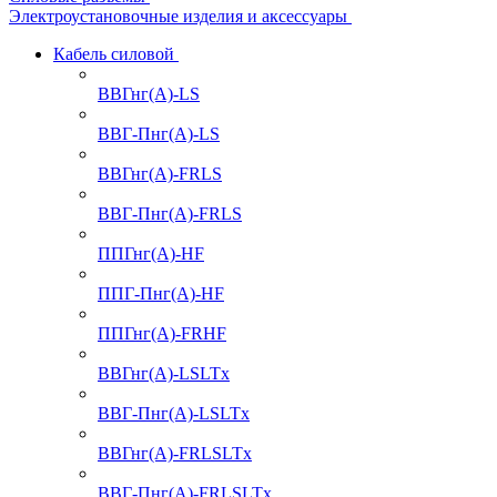
Электроустановочные изделия и аксессуары
Кабель силовой
ВВГнг(А)-LS
ВВГ-Пнг(А)-LS
ВВГнг(А)-FRLS
ВВГ-Пнг(А)-FRLS
ППГнг(А)-HF
ППГ-Пнг(А)-HF
ППГнг(А)-FRHF
ВВГнг(А)-LSLTx
ВВГ-Пнг(А)-LSLTx
ВВГнг(А)-FRLSLTx
ВВГ-Пнг(А)-FRLSLTx