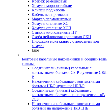
Крепеж ремешковый
Хомуты морозостойкие
Клипсы под кабель
Кабельные протяжки
Маркер перманентный
Хомуты стальные ХС
Хомуты стальные ХСП
Стяжки многозвенные ПУ
Скоба нейлоновая крепежная СКН
Площадка монтажная с отверстием под
хомуты
Еще
Болтовые кабельные наконечники и соединители/
гильзы
Соединители (гильзы) кабельные с
контактными болтами СБ-Р, луженные СБЛ-
Р
Наконечники кабельные с контактными
болтами НБ-Р, луженые НБЛ-Р
Соединители (гильзы) кабельные с
контактными болтами на напряжение 1 кВ
2СБ
Наконечники кабельные с контактными
болтами на напряжение 1кВ 1НБ