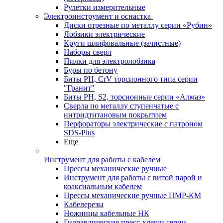
Рулетки измерительные
Электроинструмент и оснастка
Диски отрезные по металлу серии «Рубин»
Лобзики электрические
Круги шлифовальные (зачистные)
Наборы сверл
Пилки для электролобзика
Буры по бетону
Биты PH, CrV торсионного типа серии
"Гранит"
Биты PH, S2, торсионные серии «Алмаз»
Сверла по металлу ступенчатые с
нитридтитановым покрытием
Перфораторы электрические с патроном
SDS-Plus
Еще
Инструмент для работы с кабелем
Прессы механические ручные
Инструмент для работы с витой парой и
коаксиальным кабелем
Прессы механические ручные ПМР-КМ
Кабелерезы
Ножницы кабельные НК
Гидравлические пресс-клещи серии