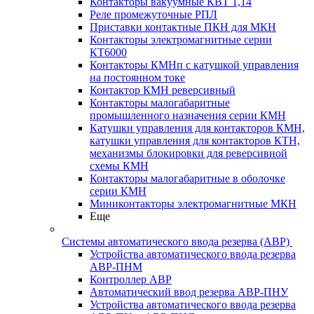
Контакторы вакуумные КВТ 1,14
Реле промежуточные РПЛ
Приставки контактные ПКН для МКН
Контакторы электромагнитные серии
КТ6000
Контакторы КМНп с катушкой управления
на постоянном токе
Контактор КМН реверсивный
Контакторы малогабаритные
промышленного назначения серии КМН
Катушки управления для контакторов КМН,
катушки управления для контакторов КТН,
механизмы блокировки для реверсивной
схемы КМН
Контакторы малогабаритные в оболочке
серии КМН
Миниконтакторы электромагнитные МКН
Еще
Системы автоматического ввода резерва (АВР)
Устройства автоматического ввода резерва
АВР-ПНМ
Контроллер АВР
Автоматический ввод резерва АВР-ПНУ
Устройства автоматического ввода резерва