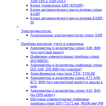
АВР-ПН и АВР-ПНД
Блоки управления АВР (БУАВР)
Блоки автоматического ввода резерва серии
БАВР
Блоки автоматического ввода резерва БАВР-
М
Электродвигатели
Асинхронные электродвигатели серии АИР
Приборы контроля, учета и измерения
Амперметры и вольтметры серии А80, В80
(под круглый вырез)
Цифровые измерительные приборы серии
ЦП-МИПС
Амперметры и вольтметры цифровые серии
ЦП-А80, ЦП-В80 (без поверки)
Трансформатор тока типа ТТН, ТТН-Ш
Амперметры и вольтметры серии А72,А96,
В72, В96 (под квадратный вырез) и шкалы к
ним
Амперметры и вольтметры серии А45, В45
(на DIN-рейку)
Щитовые измерительные цифровые
приборы серии ЦП (72х72 мм, 96х96 мм) РФ