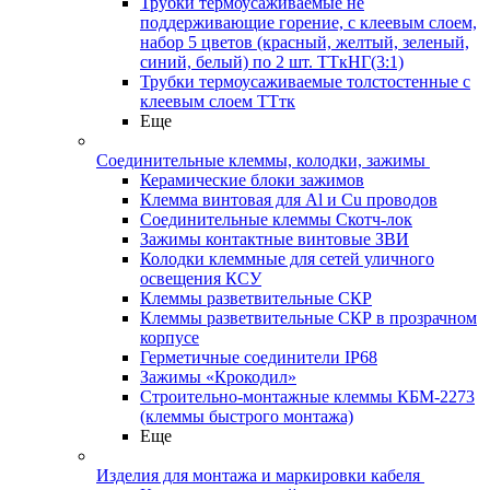
Трубки термоусаживаемые не
поддерживающие горение, с клеевым слоем,
набор 5 цветов (красный, желтый, зеленый,
синий, белый) по 2 шт. ТТкНГ(3:1)
Трубки термоусаживаемые толстостенные с
клеевым слоем ТТтк
Еще
Соединительные клеммы, колодки, зажимы
Керамические блоки зажимов
Клемма винтовая для Al и Cu проводов
Соединительные клеммы Скотч-лок
Зажимы контактные винтовые ЗВИ
Колодки клеммные для сетей уличного
освещения КСУ
Клеммы разветвительные СКР
Клеммы разветвительные СКР в прозрачном
корпусе
Герметичные соединители IP68
Зажимы «Крокодил»
Строительно-монтажные клеммы КБМ-2273
(клеммы быстрого монтажа)
Еще
Изделия для монтажа и маркировки кабеля