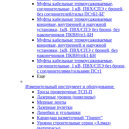
Муфты кабельные термоусаживаемые,
соединительные, 1 кВ, ПВХ/СПЭ с броней,
без соединителей/гильз ПСтБ1-БГ
Муфты кабельные термоусаживаемые
концевые, внутренней и наружной
установки, 1кВ, ПВХ/СПЭ без брони, без
наконечников ПКВНтп1-БН
Муфты кабельные термоусаживаемые
концевые, внутренней и наружной
установки, 1кВ, ПВХ/СПЭ с броней, без
наконечников ПКВНтпБ1-БН
Муфты кабельные термоусаживаемые,
соединительные, 1 кВ, ПВХ/СПЭ без брони,
с соединителями/гильзами ПСт1
Еще
Измерительный инструмент и оборудование
Тросы проверочные ТСП-П
Лазерные уровни (нивелиры)
Мерные ленты
Лазерные рулетки
Линейки и угольники
Карандаш разметочный "Гранит"
Уровни строительные серии «Алмаз»
(ватерпасы)