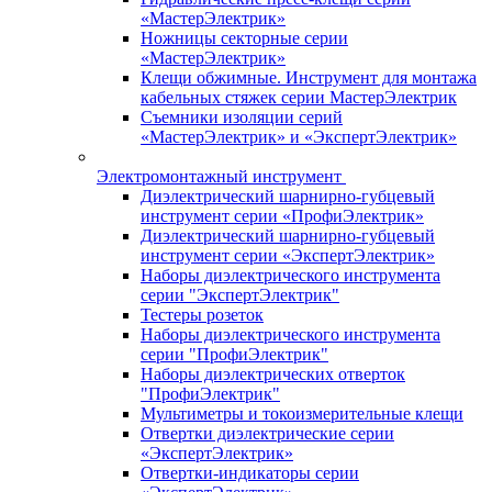
«МастерЭлектрик»
Ножницы секторные серии
«МастерЭлектрик»
Клещи обжимные. Инструмент для монтажа
кабельных стяжек серии МастерЭлектрик
Съемники изоляции серий
«МастерЭлектрик» и «ЭкспертЭлектрик»
Электромонтажный инструмент
Диэлектрический шарнирно-губцевый
инструмент серии «ПрофиЭлектрик»
Диэлектрический шарнирно-губцевый
инструмент серии «ЭкспертЭлектрик»
Наборы диэлектрического инструмента
серии "ЭкспертЭлектрик"
Тестеры розеток
Наборы диэлектрического инструмента
серии "ПрофиЭлектрик"
Наборы диэлектрических отверток
"ПрофиЭлектрик"
Мультиметры и токоизмерительные клещи
Отвертки диэлектрические серии
«ЭкспертЭлектрик»
Отвертки-индикаторы серии