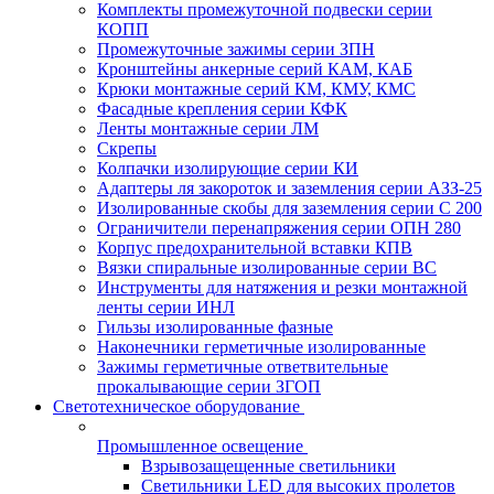
Комплекты промежуточной подвески серии
КОПП
Промежуточные зажимы серии ЗПН
Кронштейны анкерные серий КАМ, КАБ
Крюки монтажные серий КМ, КМУ, КМС
Фасадные крепления серии КФК
Ленты монтажные серии ЛМ
Скрепы
Колпачки изолирующие серии КИ
Адаптеры ля закороток и заземления серии АЗЗ-25
Изолированные скобы для заземления серии С 200
Ограничители перенапряжения серии ОПН 280
Корпус предохранительной вставки КПВ
Вязки спиральные изолированные серии ВС
Инструменты для натяжения и резки монтажной
ленты серии ИНЛ
Гильзы изолированные фазные
Наконечники герметичные изолированные
Зажимы герметичные ответвительные
прокалывающие серии ЗГОП
Светотехническое оборудование
Промышленное освещение
Взрывозащещенные светильники
Светильники LED для высоких пролетов