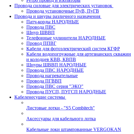
Ретро провод и изоляторы
Провода силовые для электрических установок
Провода установочные ПуВ, ПуГВ
Провода и шнуры различного назначения
Патч-корды НАРОДНЫЕ
Провода ПВС
Шнур ШВВП
Телефонные удлинители НАРОДНЫЕ
Провод ППВГ
Кабели для фотоэлектрический систем КГФР
Кабели водопогружные для артезианских скважин
и колодцев КВВ, КВПВ
Шнуры ШВВП НАРОДНЫЕ
Провода ПВС НАРОДНЫЕ
Провода нагревательные
Провода ПГВВП
Провода ПВС серия "ЭКО"
Провода ПУСП, ПУГСП НАРОДНЫЕ
Кабеленесущие системы
Листовые лотки - "S5 Combitech"
Аксессуары для кабельного лотка
Кабельные локи штампованные VERGOKAN