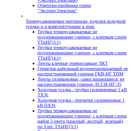
«ЭкспертЭлектрик»
Отвертки-пробники серии
"ЭкспертЭлектрик"
Термоусаживаемые материалы, изделия холодной
усадки и и комплектующие к ним
Трубки термоусаживаемые не
поддерживающие горение, с клеевым слоем
ТТкНГ(3:1)
Трубки термоусаживаемые не
поддерживающие горение, с клеевым слоем
ТТкНГ(4:1)
Ленты клеевые термоплавкие ЛКТ
Герметик кабельный водонепроницаемый не
распространяющий горение ГКВ-НГ TDM
Ленты силиконовые, самослипающиеся, не
распространяющие горение ЛССИ-НГ-35
Холодная усадка - трубки силиконовые 1 кВ
ТХУс
Холодная усадка - перчатки силиконовые 1
кВ ПХУс
Трубки термоусаживаемые не
поддерживающие горение, с клеевым слоем,
набор 3 цвета (красный, желтый, зеленый)
по 3 шт. ТТкНГ(3:1)