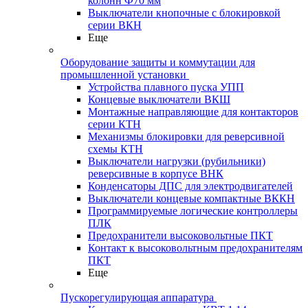
колонн Ф70 мм
Выключатели кнопочные с блокировкой
серии ВКН
Еще
Оборудование защиты и коммутации для
промышленной установки
Устройства плавного пуска УПП
Концевые выключатели ВКШ
Монтажные направляющие для контакторов
серии КТН
Механизмы блокировки для реверсивной
схемы КТН
Выключатели нагрузки (рубильники)
реверсивные в корпусе ВНК
Конденсаторы ДПС для электродвигателей
Выключатели концевые компактные ВККН
Программируемые логические контроллеры
ПЛК
Предохранители высоковольтные ПКТ
Контакт к высоковольтным предохранителям
ПКТ
Еще
Пускорегулирующая аппаратура