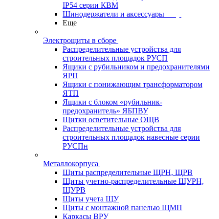
IP54 серии КВМ
Шинодержатели и аксессуары
Еще
Электрощиты в сборе
Распределительные устройства для
строительных площадок РУСП
Ящики с рубильником и предохранителями
ЯРП
Ящики с понижающим трансформатором
ЯТП
Ящики с блоком «рубильник-
предохранитель» ЯБПВУ
Щитки осветительные ОЩВ
Распределительные устройства для
строительных площадок навесные серии
РУСПн
Металлокорпуса
Щиты распределительные ЩРН, ЩРВ
Щиты учетно-распределительные ЩУРН,
ЩУРВ
Щиты учета ЩУ
Щиты с монтажной панелью ЩМП
Каркасы ВРУ