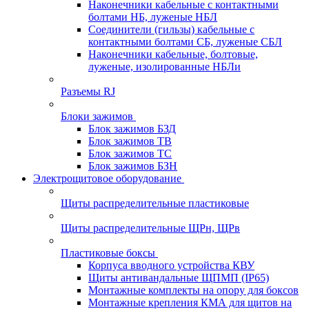
Наконечники кабельные с контактными
болтами НБ, луженые НБЛ
Соединители (гильзы) кабельные с
контактными болтами СБ, луженые СБЛ
Наконечники кабельные, болтовые,
луженые, изолированные НБЛи
Разъемы RJ
Блоки зажимов
Блок зажимов БЗД
Блок зажимов ТВ
Блок зажимов ТС
Блок зажимов БЗН
Электрощитовое оборудование
Щиты распределительные пластиковые
Щиты распределительные ЩРн, ЩРв
Пластиковые боксы
Корпуса вводного устройства КВУ
Щиты антивандальные ЩПМП (IP65)
Монтажные комплекты на опору для боксов
Монтажные крепления КМА для щитов на