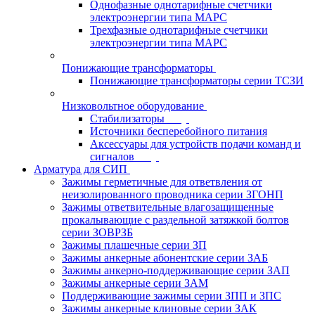
Однофазные однотарифные счетчики
электроэнергии типа МАРС
Трехфазные однотарифные счетчики
электроэнергии типа МАРС
Понижающие трансформаторы
Понижающие трансформаторы серии ТСЗИ
Низковольтное оборудование
Стабилизаторы
Источники бесперебойного питания
Аксессуары для устройств подачи команд и
сигналов
Арматура для СИП
Зажимы герметичные для ответвления от
неизолированного проводника серии ЗГОНП
Зажимы ответвительные влагозащищенные
прокалывающие с раздельной затяжкой болтов
серии ЗОВРЗБ
Зажимы плашечные серии ЗП
Зажимы анкерные абонентские серии ЗАБ
Зажимы анкерно-поддерживающие серии ЗАП
Зажимы анкерные серии ЗАМ
Поддерживающие зажимы серии ЗПП и ЗПС
Зажимы анкерные клиновые серии ЗАК