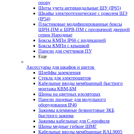
опору
Щиты учета антивандальные ЩУ (IP65)
Шкафы электротехнические с цоколем ШЭ
(IP54)
Пластиковые модифицированные боксы
ЩРН-ПМ и ЩРВ-ПМ с прозрачной дверцей
серии Народные
Боксы КМПн IP66 с индикацией
Боксы КМПн с крышкой
Панели для счетчиков ПУ
Еще
Аксессуары для шкафов и щитов
Шлейфы заземления
Стекла для электрощитов
Кабельные вводы мембранный быстрого
монтажа КВМ-БМ
Шины на цветных изоляторах
Панели лицевые для модульного
оборудования IP40
Зажимы клеммные безвинтовые ЗКБ
быстрого зажима
Зажимы кабельные для С-профиля
Шины медные гибкие ШМГ
Кабельные вводы мембранные RAL9005