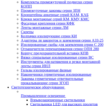
Комплекты промежуточной подвески серии
КОПП
Промежуточные зажимы серии ЗПН
Кронштейны анкерные серий КАМ, КАБ
Крюки монтажные серий КМ, КМУ, КМС
Фасадные крепления серии КФК
Ленты монтажные серии ЛМ
Скрепы
Колпачки изолирующие серии КИ
Адаптеры ля закороток и заземления серии АЗЗ-25
Изолированные скобы для заземления серии С 200
Ограничители перенапряжения серии ОПН 280
Корпус предохранительной вставки КПВ
Вязки спиральные изолированные серии ВС
Инструменты для натяжения и резки монтажной
ленты серии ИНЛ
Гильзы изолированные фазные
Наконечники герметичные изолированные
Зажимы герметичные ответвительные
прокалывающие серии ЗГОП
Светотехническое оборудование
Промышленное освещение
Взрывозащещенные светильники
Светильники LED для высоких пролетов