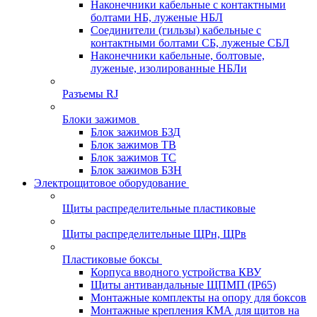
Наконечники кабельные с контактными
болтами НБ, луженые НБЛ
Соединители (гильзы) кабельные с
контактными болтами СБ, луженые СБЛ
Наконечники кабельные, болтовые,
луженые, изолированные НБЛи
Разъемы RJ
Блоки зажимов
Блок зажимов БЗД
Блок зажимов ТВ
Блок зажимов ТС
Блок зажимов БЗН
Электрощитовое оборудование
Щиты распределительные пластиковые
Щиты распределительные ЩРн, ЩРв
Пластиковые боксы
Корпуса вводного устройства КВУ
Щиты антивандальные ЩПМП (IP65)
Монтажные комплекты на опору для боксов
Монтажные крепления КМА для щитов на