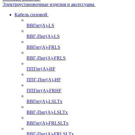
Электроустановочные изделия и аксессуары
Кабель силовой
ВВГнг(А)-LS
ВВГ-Пнг(А)-LS
ВВГнг(А)-FRLS
ВВГ-Пнг(А)-FRLS
ППГнг(А)-HF
ППГ-Пнг(А)-HF
ППГнг(А)-FRHF
ВВГнг(А)-LSLTx
ВВГ-Пнг(А)-LSLTx
ВВГнг(А)-FRLSLTx
ВВГ-Пнг(А)-FRLSLTx