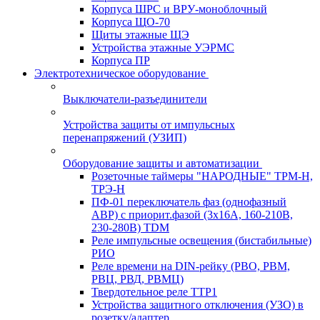
Корпуса ШРС и ВРУ-моноблочный
Корпуса ЩО-70
Щиты этажные ЩЭ
Устройства этажные УЭРМС
Корпуса ПР
Электротехническое оборудование
Выключатели-разъединители
Устройства защиты от импульсных
перенапряжений (УЗИП)
Оборудование защиты и автоматизации
Розеточные таймеры "НАРОДНЫЕ" ТРМ-Н,
ТРЭ-Н
ПФ-01 переключатель фаз (однофазный
АВР) с приорит.фазой (3х16А, 160-210В,
230-280В) TDM
Реле импульсные освещения (бистабильные)
РИО
Реле времени на DIN-рейку (РВО, РВМ,
РВЦ, РВД, РВМЦ)
Твердотельное реле ТТР1
Устройства защитного отключения (УЗО) в
розетку/адаптер