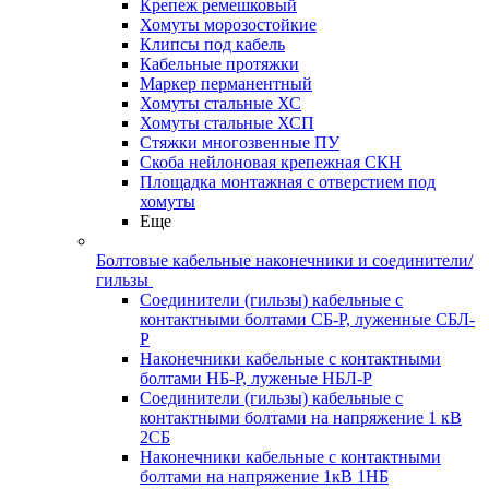
Крепеж ремешковый
Хомуты морозостойкие
Клипсы под кабель
Кабельные протяжки
Маркер перманентный
Хомуты стальные ХС
Хомуты стальные ХСП
Стяжки многозвенные ПУ
Скоба нейлоновая крепежная СКН
Площадка монтажная с отверстием под
хомуты
Еще
Болтовые кабельные наконечники и соединители/
гильзы
Соединители (гильзы) кабельные с
контактными болтами СБ-Р, луженные СБЛ-
Р
Наконечники кабельные с контактными
болтами НБ-Р, луженые НБЛ-Р
Соединители (гильзы) кабельные с
контактными болтами на напряжение 1 кВ
2СБ
Наконечники кабельные с контактными
болтами на напряжение 1кВ 1НБ