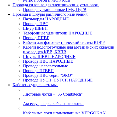
Ретро провод и изоляторы
Провода силовые для электрических установок
Провода установочные ПуВ, ПуГВ
Провода и шнуры различного назначения
Патч-корды НАРОДНЫЕ
Провода ПВС
Шнур ШВВП
Телефонные удлинители НАРОДНЫЕ
Провод ППВГ
Кабели для фотоэлектрический систем КГФР
Кабели водопогружные для артезианских скважин
и колодцев КВВ, КВПВ
Шнуры ШВВП НАРОДНЫЕ
Провода ПВС НАРОДНЫЕ
Провода нагревательные
Провода ПГВВП
Провода ПВС серия "ЭКО"
Провода ПУСП, ПУГСП НАРОДНЫЕ
Кабеленесущие системы
Листовые лотки - "S5 Combitech"
Аксессуары для кабельного лотка
Кабельные локи штампованные VERGOKAN