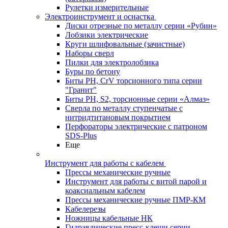
Рулетки измерительные
Электроинструмент и оснастка
Диски отрезные по металлу серии «Рубин»
Лобзики электрические
Круги шлифовальные (зачистные)
Наборы сверл
Пилки для электролобзика
Буры по бетону
Биты PH, CrV торсионного типа серии
"Гранит"
Биты PH, S2, торсионные серии «Алмаз»
Сверла по металлу ступенчатые с
нитридтитановым покрытием
Перфораторы электрические с патроном
SDS-Plus
Еще
Инструмент для работы с кабелем
Прессы механические ручные
Инструмент для работы с витой парой и
коаксиальным кабелем
Прессы механические ручные ПМР-КМ
Кабелерезы
Ножницы кабельные НК
Гидравлические пресс-клещи серии