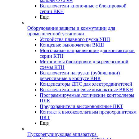
колонн Ф70 мм
Выключатели кнопочные с блокировкой
серии ВКН
Еще
Оборудование защиты и коммутации для
промышленной установки
Устройства плавного пуска УПП
Концевые выключатели ВКШ
Монтажные направляющие для контакторов
серии КТН
Механизмы блокировки для реверсивной
схемы КТН
Выключатели нагрузки (рубильники)
реверсивные в корпусе ВНК
Конденсаторы ДПС для электродвигателей
Выключатели концевые компактные ВККН
Программируемые логические контроллеры
ПЛК
Предохранители высоковольтные ПКТ
Контакт к высоковольтным предохранителям
ПКТ
Еще
Пускорегулирующая аппаратура