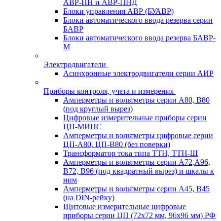
АВР-ПН и АВР-ПНД
Блоки управления АВР (БУАВР)
Блоки автоматического ввода резерва серии
БАВР
Блоки автоматического ввода резерва БАВР-
М
Электродвигатели
Асинхронные электродвигатели серии АИР
Приборы контроля, учета и измерения
Амперметры и вольтметры серии А80, В80
(под круглый вырез)
Цифровые измерительные приборы серии
ЦП-МИПС
Амперметры и вольтметры цифровые серии
ЦП-А80, ЦП-В80 (без поверки)
Трансформатор тока типа ТТН, ТТН-Ш
Амперметры и вольтметры серии А72,А96,
В72, В96 (под квадратный вырез) и шкалы к
ним
Амперметры и вольтметры серии А45, В45
(на DIN-рейку)
Щитовые измерительные цифровые
приборы серии ЦП (72х72 мм, 96х96 мм) РФ