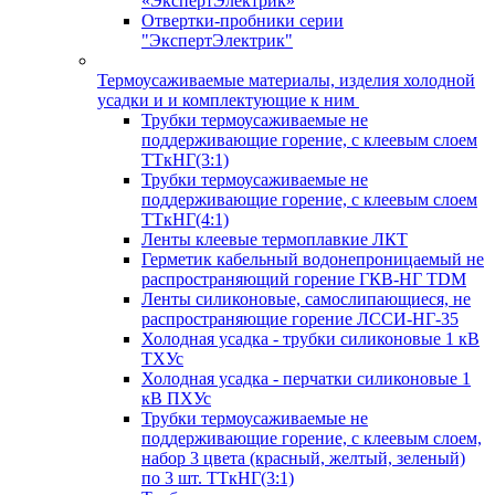
«ЭкспертЭлектрик»
Отвертки-пробники серии
"ЭкспертЭлектрик"
Термоусаживаемые материалы, изделия холодной
усадки и и комплектующие к ним
Трубки термоусаживаемые не
поддерживающие горение, с клеевым слоем
ТТкНГ(3:1)
Трубки термоусаживаемые не
поддерживающие горение, с клеевым слоем
ТТкНГ(4:1)
Ленты клеевые термоплавкие ЛКТ
Герметик кабельный водонепроницаемый не
распространяющий горение ГКВ-НГ TDM
Ленты силиконовые, самослипающиеся, не
распространяющие горение ЛССИ-НГ-35
Холодная усадка - трубки силиконовые 1 кВ
ТХУс
Холодная усадка - перчатки силиконовые 1
кВ ПХУс
Трубки термоусаживаемые не
поддерживающие горение, с клеевым слоем,
набор 3 цвета (красный, желтый, зеленый)
по 3 шт. ТТкНГ(3:1)