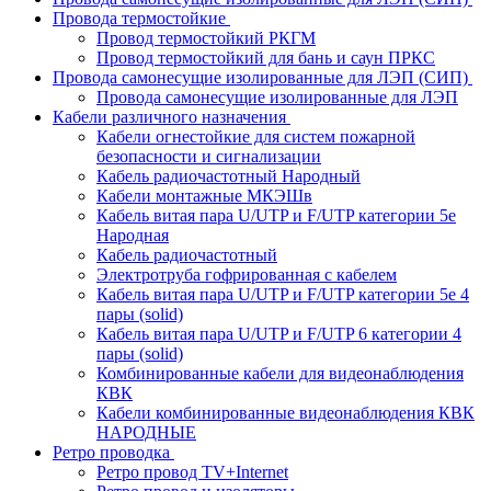
Провода термостойкие
Провод термостойкий РКГМ
Провод термостойкий для бань и саун ПРКС
Провода самонесущие изолированные для ЛЭП (СИП)
Провода самонесущие изолированные для ЛЭП
Кабели различного назначения
Кабели огнестойкие для систем пожарной
безопасности и сигнализации
Кабель радиочастотный Народный
Кабели монтажные МКЭШв
Кабель витая пара U/UTP и F/UTP категории 5е
Народная
Кабель радиочастотный
Электротруба гофрированная с кабелем
Кабель витая пара U/UTP и F/UTP категории 5e 4
пары (solid)
Кабель витая пара U/UTP и F/UTP 6 категории 4
пары (solid)
Комбинированные кабели для видеонаблюдения
КВК
Кабели комбинированные видеонаблюдения КВК
НАРОДНЫЕ
Ретро проводка
Ретро провод TV+Internet