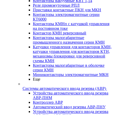
Контакторы вакуумные КВТ 1,14
Реле промежуточные РПЛ
Приставки контактные ПКН для МКН
Контакторы электромагнитные серии
КТ6000
Контакторы КМНп с катушкой управления
на постоянном токе
Контактор КМН реверсивный
Контакторы малогабаритные
промышленного назначения серии КМН
Катушки управления для контакторов КМН,
катушки управления для контакторов КТН,
механизмы блокировки для реверсивной
схемы КМН
Контакторы малогабаритные в оболочке
серии КМН
Миниконтакторы электромагнитные МКН
Еще
Системы автоматического ввода резерва (АВР)
Устройства автоматического ввода резерва
АВР-ПНМ
Контроллер АВР
Автоматический ввод резерва АВР-ПНУ
Устройства автоматического ввода резерва