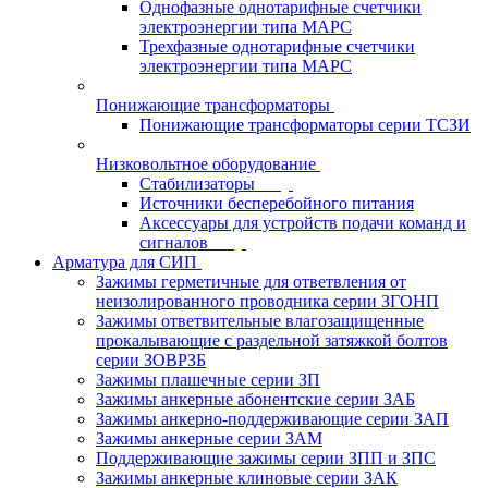
Однофазные однотарифные счетчики
электроэнергии типа МАРС
Трехфазные однотарифные счетчики
электроэнергии типа МАРС
Понижающие трансформаторы
Понижающие трансформаторы серии ТСЗИ
Низковольтное оборудование
Стабилизаторы
Источники бесперебойного питания
Аксессуары для устройств подачи команд и
сигналов
Арматура для СИП
Зажимы герметичные для ответвления от
неизолированного проводника серии ЗГОНП
Зажимы ответвительные влагозащищенные
прокалывающие с раздельной затяжкой болтов
серии ЗОВРЗБ
Зажимы плашечные серии ЗП
Зажимы анкерные абонентские серии ЗАБ
Зажимы анкерно-поддерживающие серии ЗАП
Зажимы анкерные серии ЗАМ
Поддерживающие зажимы серии ЗПП и ЗПС
Зажимы анкерные клиновые серии ЗАК