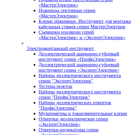
«МастерЭлектрик»
Ножницы секторные серии
«МастерЭлектрик»
Клещи обжимные. Инструмент для монтажа
кабельных стяжек серии МастерЭлектрик
Съемники изоляции серий
«МастерЭлектрик» и «ЭкспертЭлектрик»
Электромонтажный инструмент
Диэлектрический шарнирно-губцевый
инструмент серии «ПрофиЭлектрик»
Диэлектрический шарнирно-губцевый
инструмент серии «ЭкспертЭлектрик»
Наборы диэлектрического инструмента
серии "ЭкспертЭлектрик"
Тестеры розеток
Наборы диэлектрического инструмента
серии "ПрофиЭлектрик"
Наборы диэлектрических отверток
"ПрофиЭлектрик"
Мультиметры и токоизмерительные клещи
Отвертки диэлектрические серии
«ЭкспертЭлектрик»
Отвертки-индикаторы серии