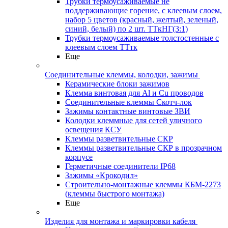
Трубки термоусаживаемые не
поддерживающие горение, с клеевым слоем,
набор 5 цветов (красный, желтый, зеленый,
синий, белый) по 2 шт. ТТкНГ(3:1)
Трубки термоусаживаемые толстостенные с
клеевым слоем ТТтк
Еще
Соединительные клеммы, колодки, зажимы
Керамические блоки зажимов
Клемма винтовая для Al и Cu проводов
Соединительные клеммы Скотч-лок
Зажимы контактные винтовые ЗВИ
Колодки клеммные для сетей уличного
освещения КСУ
Клеммы разветвительные СКР
Клеммы разветвительные СКР в прозрачном
корпусе
Герметичные соединители IP68
Зажимы «Крокодил»
Строительно-монтажные клеммы КБМ-2273
(клеммы быстрого монтажа)
Еще
Изделия для монтажа и маркировки кабеля