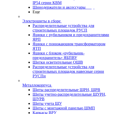
IP54 серии КВМ
Шинодержатели и аксессуары
Еще
Электрощиты в сборе
Распределительные устройства для
строительных площадок РУСП
Ящики с рубильником и предохранителями
ЯРП
Ящики с понижающим трансформатором
ЯТП
Ящики с блоком «рубильник-
предохранитель» ЯБПВУ
Щитки осветительные ОЩВ
Распределительные устройства для
строительных площадок навесные серии
РУСПн
Металлокорпуса
Щиты распределительные ЩРН, ЩРВ
Щиты учетно-распределительные ЩУРН,
ЩУРВ
Щиты учета ЩУ
Щиты с монтажной панелью ЩМП
Каркасы ВРУ