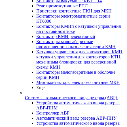
Контакторы вакуумные КВТ 1,14
Реле промежуточные РПЛ
Приставки контактные ПКН для МКН
Контакторы электромагнитные серии
КТ6000
Контакторы КМНп с катушкой управления
на постоянном токе
Контактор КМН реверсивный
Контакторы малогабаритные
промышленного назначения серии КМН
Катушки управления для контакторов КМН,
катушки управления для контакторов КТН,
механизмы блокировки для реверсивной
схемы КМН
Контакторы малогабаритные в оболочке
серии КМН
Миниконтакторы электромагнитные МКН
Еще
Системы автоматического ввода резерва (АВР)
Устройства автоматического ввода резерва
АВР-ПНМ
Контроллер АВР
Автоматический ввод резерва АВР-ПНУ
Устройства автоматического ввода резерва