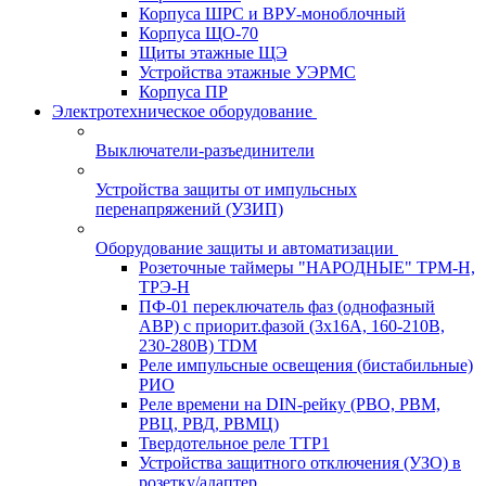
Корпуса ШРС и ВРУ-моноблочный
Корпуса ЩО-70
Щиты этажные ЩЭ
Устройства этажные УЭРМС
Корпуса ПР
Электротехническое оборудование
Выключатели-разъединители
Устройства защиты от импульсных
перенапряжений (УЗИП)
Оборудование защиты и автоматизации
Розеточные таймеры "НАРОДНЫЕ" ТРМ-Н,
ТРЭ-Н
ПФ-01 переключатель фаз (однофазный
АВР) с приорит.фазой (3х16А, 160-210В,
230-280В) TDM
Реле импульсные освещения (бистабильные)
РИО
Реле времени на DIN-рейку (РВО, РВМ,
РВЦ, РВД, РВМЦ)
Твердотельное реле ТТР1
Устройства защитного отключения (УЗО) в
розетку/адаптер