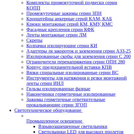
Комплекты промежуточной подвески серии
КОПП
Промежуточные зажимы серии ЗПН
Кронштейны анкерные серий КАМ, КАБ
Крюки монтажные серий КМ, КМУ, КМС
Фасадные крепления серии КФК
Ленты монтажные серии ЛМ
Скрепы
Колпачки изолирующие серии КИ
Адаптеры ля закороток и заземления серии АЗЗ-25
Изолированные скобы для заземления серии С 200
Ограничители перенапряжения серии ОПН 280
Корпус предохранительной вставки КПВ
Вязки спиральные изолированные серии ВС
Инструменты для натяжения и резки монтажной
ленты серии ИНЛ
Гильзы изолированные фазные
Наконечники герметичные изолированные
Зажимы герметичные ответвительные
прокалывающие серии ЗГОП
Светотехническое оборудование
Промышленное освещение
Взрывозащещенные светильники
Светильники LED для высоких пролетов