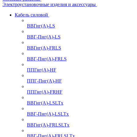
Электроустановочные изделия и аксессуары
Кабель силовой
ВВГнг(А)-LS
ВВГ-Пнг(А)-LS
ВВГнг(А)-FRLS
ВВГ-Пнг(А)-FRLS
ППГнг(А)-HF
ППГ-Пнг(А)-HF
ППГнг(А)-FRHF
ВВГнг(А)-LSLTx
ВВГ-Пнг(А)-LSLTx
ВВГнг(А)-FRLSLTx
ВВГ-Пнг(А)-FRLSLTx