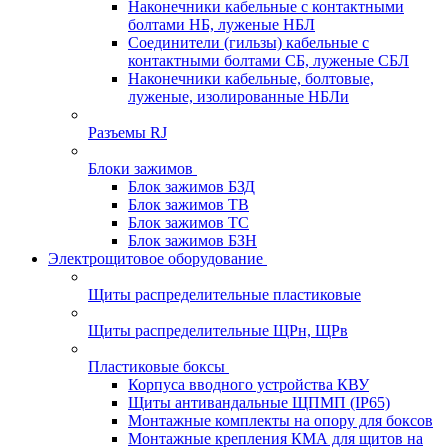
Наконечники кабельные с контактными
болтами НБ, луженые НБЛ
Соединители (гильзы) кабельные с
контактными болтами СБ, луженые СБЛ
Наконечники кабельные, болтовые,
луженые, изолированные НБЛи
Разъемы RJ
Блоки зажимов
Блок зажимов БЗД
Блок зажимов ТВ
Блок зажимов ТС
Блок зажимов БЗН
Электрощитовое оборудование
Щиты распределительные пластиковые
Щиты распределительные ЩРн, ЩРв
Пластиковые боксы
Корпуса вводного устройства КВУ
Щиты антивандальные ЩПМП (IP65)
Монтажные комплекты на опору для боксов
Монтажные крепления КМА для щитов на