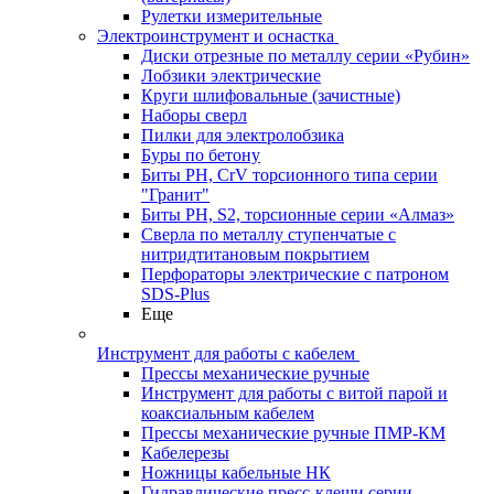
Рулетки измерительные
Электроинструмент и оснастка
Диски отрезные по металлу серии «Рубин»
Лобзики электрические
Круги шлифовальные (зачистные)
Наборы сверл
Пилки для электролобзика
Буры по бетону
Биты PH, CrV торсионного типа серии
"Гранит"
Биты PH, S2, торсионные серии «Алмаз»
Сверла по металлу ступенчатые с
нитридтитановым покрытием
Перфораторы электрические с патроном
SDS-Plus
Еще
Инструмент для работы с кабелем
Прессы механические ручные
Инструмент для работы с витой парой и
коаксиальным кабелем
Прессы механические ручные ПМР-КМ
Кабелерезы
Ножницы кабельные НК
Гидравлические пресс-клещи серии