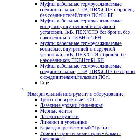
Муфты кабельные термоусаживаемые,
соединительные, 1 кВ, ПВХ/СПЭ с броней,
без соединителей/гильз ПСтБ1-БГ
Муфты кабельные термоусаживаемые
концевые, внутренней и наружной
установки, 1кВ, ПВХ/СПЭ без брони, без
наконечников ПКВНтп1-БН
Муфты кабельные термоусаживаемые
концевые, внутренней и наружной
установки, 1кВ, ПВХ/СПЭ с броней, без
наконечников ПКВНтпБ1-БН
Муфты кабельные термоусаживаемые,
соединительные, 1 кВ, ПВХ/СПЭ без брони,
с соединителями/гильзами ПСт1
Еще
Измерительный инструмент и оборудование
Тросы проверочные ТСП-П
Лазерные уровни (нивелиры)
Мерные ленты
Лазерные рулетки
Линейки и угольники
Карандаш разметочный "Гранит"
Уровни строительные серии «Алмаз»
(ватерпасы)