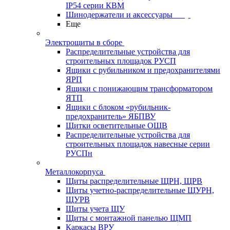
IP54 серии КВМ
Шинодержатели и аксессуары
Еще
Электрощиты в сборе
Распределительные устройства для
строительных площадок РУСП
Ящики с рубильником и предохранителями
ЯРП
Ящики с понижающим трансформатором
ЯТП
Ящики с блоком «рубильник-
предохранитель» ЯБПВУ
Щитки осветительные ОЩВ
Распределительные устройства для
строительных площадок навесные серии
РУСПн
Металлокорпуса
Щиты распределительные ЩРН, ЩРВ
Щиты учетно-распределительные ЩУРН,
ЩУРВ
Щиты учета ЩУ
Щиты с монтажной панелью ЩМП
Каркасы ВРУ