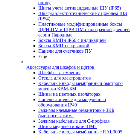
опору
Щиты учета антивандальные ЩУ (IP65)
Шкафы электротехнические с цоколем ШЭ
(IP54)
Пластиковые модифицированные боксы
ЩРН-ПМ и ЩРВ-ПМ с прозрачной дверцей
серии Народные
Боксы КМПн IP66 с индикацией
Боксы КМПн с крышкой
Панели для счетчиков ПУ
Еще
Аксессуары для шкафов и щитов
Шлейфы заземления
Стекла для электрощитов
Кабельные вводы мембранный быстрого
монтажа КВМ-БМ
Шины на цветных изоляторах
Панели лицевые для модульного
оборудования IP40
Зажимы клеммные безвинтовые ЗКБ
быстрого зажима
Зажимы кабельные для С-профиля
Шины медные гибкие ШМГ
Кабельные вводы мембранные RAL9005