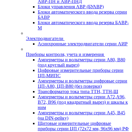
АВР-ПН и АВР-ПНД
Блоки управления АВР (БУАВР)
Блоки автоматического ввода резерва серии
БАВР
Блоки автоматического ввода резерва БАВР-
М
Электродвигатели
Асинхронные электродвигатели серии АИР
Приборы контроля, учета и измерения
Амперметры и вольтметры серии А80, В80
(под круглый вырез)
Цифровые измерительные приборы серии
ЦП-МИПС
Амперметры и вольтметры цифровые серии
ЦП-А80, ЦП-В80 (без поверки)
Трансформатор тока типа ТТН, ТТН-Ш
Амперметры и вольтметры серии А72,А96,
В72, В96 (под квадратный вырез) и шкалы к
ним
Амперметры и вольтметры серии А45, В45
(на DIN-рейку)
Щитовые измерительные цифровые
приборы серии ЦП (72х72 мм, 96х96 мм) РФ