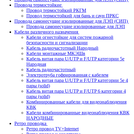
Провода термостойкие
Провод термостойкий РКГМ
Провод термостойкий для бань и саун ПРКС
Провода самонесущие изолированные для ЛЭП (СИП)
Провода самонесущие изолированные для ЛЭП
Кабели различного назначения
Кабели огнестойкие для систем пожарной
безопасности и сигнализации
Кабель радиочастотный Народный
Кабели монтажные МКЭШв
Кабель витая пара U/UTP и F/UTP категории 5е
Народная
Кабель радиочастотный
Электротруба гофрированная с кабелем
Кабель витая пара U/UTP и F/UTP категории 5e 4
пары (solid)
Кабель витая пара U/UTP и F/UTP 6 категории 4
пары (solid)
Комбинированные кабели для видеонаблюдения
КВК
Кабели комбинированные видеонаблюдения КВК
НАРОДНЫЕ
Ретро проводка
Ретро провод TV+Internet