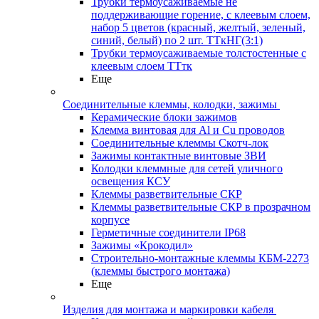
Трубки термоусаживаемые не
поддерживающие горение, с клеевым слоем,
набор 5 цветов (красный, желтый, зеленый,
синий, белый) по 2 шт. ТТкНГ(3:1)
Трубки термоусаживаемые толстостенные с
клеевым слоем ТТтк
Еще
Соединительные клеммы, колодки, зажимы
Керамические блоки зажимов
Клемма винтовая для Al и Cu проводов
Соединительные клеммы Скотч-лок
Зажимы контактные винтовые ЗВИ
Колодки клеммные для сетей уличного
освещения КСУ
Клеммы разветвительные СКР
Клеммы разветвительные СКР в прозрачном
корпусе
Герметичные соединители IP68
Зажимы «Крокодил»
Строительно-монтажные клеммы КБМ-2273
(клеммы быстрого монтажа)
Еще
Изделия для монтажа и маркировки кабеля