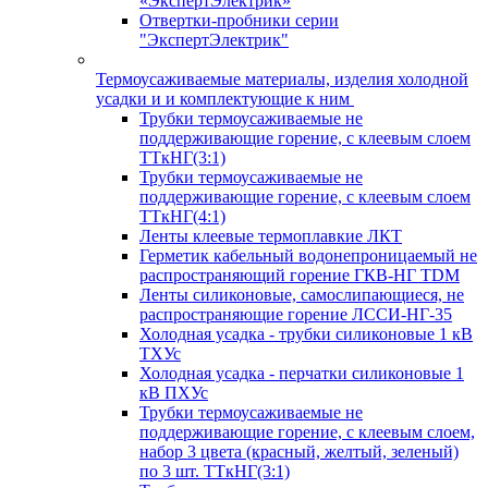
«ЭкспертЭлектрик»
Отвертки-пробники серии
"ЭкспертЭлектрик"
Термоусаживаемые материалы, изделия холодной
усадки и и комплектующие к ним
Трубки термоусаживаемые не
поддерживающие горение, с клеевым слоем
ТТкНГ(3:1)
Трубки термоусаживаемые не
поддерживающие горение, с клеевым слоем
ТТкНГ(4:1)
Ленты клеевые термоплавкие ЛКТ
Герметик кабельный водонепроницаемый не
распространяющий горение ГКВ-НГ TDM
Ленты силиконовые, самослипающиеся, не
распространяющие горение ЛССИ-НГ-35
Холодная усадка - трубки силиконовые 1 кВ
ТХУс
Холодная усадка - перчатки силиконовые 1
кВ ПХУс
Трубки термоусаживаемые не
поддерживающие горение, с клеевым слоем,
набор 3 цвета (красный, желтый, зеленый)
по 3 шт. ТТкНГ(3:1)