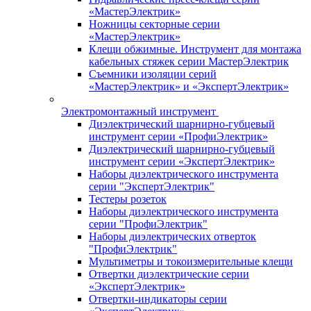
«МастерЭлектрик»
Ножницы секторные серии
«МастерЭлектрик»
Клещи обжимные. Инструмент для монтажа
кабельных стяжек серии МастерЭлектрик
Съемники изоляции серий
«МастерЭлектрик» и «ЭкспертЭлектрик»
Электромонтажный инструмент
Диэлектрический шарнирно-губцевый
инструмент серии «ПрофиЭлектрик»
Диэлектрический шарнирно-губцевый
инструмент серии «ЭкспертЭлектрик»
Наборы диэлектрического инструмента
серии "ЭкспертЭлектрик"
Тестеры розеток
Наборы диэлектрического инструмента
серии "ПрофиЭлектрик"
Наборы диэлектрических отверток
"ПрофиЭлектрик"
Мультиметры и токоизмерительные клещи
Отвертки диэлектрические серии
«ЭкспертЭлектрик»
Отвертки-индикаторы серии