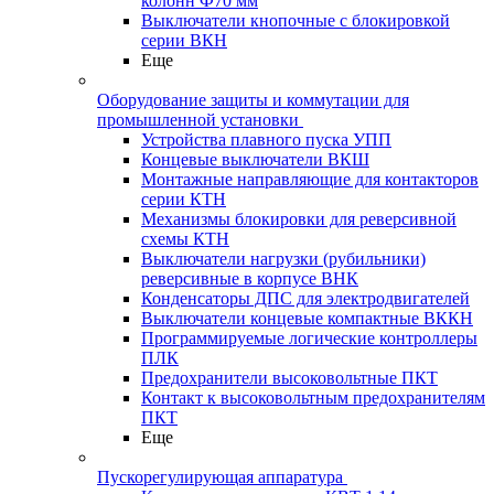
колонн Ф70 мм
Выключатели кнопочные с блокировкой
серии ВКН
Еще
Оборудование защиты и коммутации для
промышленной установки
Устройства плавного пуска УПП
Концевые выключатели ВКШ
Монтажные направляющие для контакторов
серии КТН
Механизмы блокировки для реверсивной
схемы КТН
Выключатели нагрузки (рубильники)
реверсивные в корпусе ВНК
Конденсаторы ДПС для электродвигателей
Выключатели концевые компактные ВККН
Программируемые логические контроллеры
ПЛК
Предохранители высоковольтные ПКТ
Контакт к высоковольтным предохранителям
ПКТ
Еще
Пускорегулирующая аппаратура