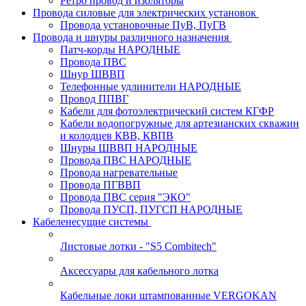
Ретро провод и изоляторы
Провода силовые для электрических установок
Провода установочные ПуВ, ПуГВ
Провода и шнуры различного назначения
Патч-корды НАРОДНЫЕ
Провода ПВС
Шнур ШВВП
Телефонные удлинители НАРОДНЫЕ
Провод ППВГ
Кабели для фотоэлектрический систем КГФР
Кабели водопогружные для артезианских скважин
и колодцев КВВ, КВПВ
Шнуры ШВВП НАРОДНЫЕ
Провода ПВС НАРОДНЫЕ
Провода нагревательные
Провода ПГВВП
Провода ПВС серия "ЭКО"
Провода ПУСП, ПУГСП НАРОДНЫЕ
Кабеленесущие системы
Листовые лотки - "S5 Combitech"
Аксессуары для кабельного лотка
Кабельные локи штампованные VERGOKAN