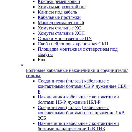
Крепеж ремешковый
Хомуты морозостойкие
Клипсы под кабель
Кабельные протяжки
Маркер перманентный
Хомуты стальные ХС
Хомуты стальные ХСП
Стяжки многозвенные ПУ
Скоба нейлоновая крепежная СКН
Площадка монтажная с отверстием под
хомуты
Еще
Болтовые кабельные наконечники и соединители/
гильзы
Соединители (гильзы) кабельные с
контактными болтами СБ-Р, луженные СБЛ-
Р
Наконечники кабельные с контактными
болтами НБ-Р, луженые НБЛ-Р
Соединители (гильзы) кабельные с
контактными болтами на напряжение 1 кВ
2СБ
Наконечники кабельные с контактными
болтами на напряжение 1кВ 1НБ