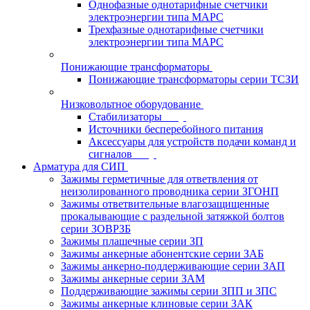
Однофазные однотарифные счетчики
электроэнергии типа МАРС
Трехфазные однотарифные счетчики
электроэнергии типа МАРС
Понижающие трансформаторы
Понижающие трансформаторы серии ТСЗИ
Низковольтное оборудование
Стабилизаторы
Источники бесперебойного питания
Аксессуары для устройств подачи команд и
сигналов
Арматура для СИП
Зажимы герметичные для ответвления от
неизолированного проводника серии ЗГОНП
Зажимы ответвительные влагозащищенные
прокалывающие с раздельной затяжкой болтов
серии ЗОВРЗБ
Зажимы плашечные серии ЗП
Зажимы анкерные абонентские серии ЗАБ
Зажимы анкерно-поддерживающие серии ЗАП
Зажимы анкерные серии ЗАМ
Поддерживающие зажимы серии ЗПП и ЗПС
Зажимы анкерные клиновые серии ЗАК