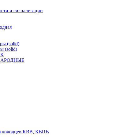
ости и сигнализации
родная
ы (solid)
 (solid)
ВК
К НАРОДНЫЕ
 и колодцев КВВ, КВПВ