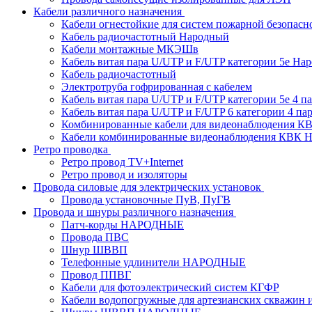
Кабели различного назначения
Кабели огнестойкие для систем пожарной безопасн
Кабель радиочастотный Народный
Кабели монтажные МКЭШв
Кабель витая пара U/UTP и F/UTP категории 5е На
Кабель радиочастотный
Электротруба гофрированная с кабелем
Кабель витая пара U/UTP и F/UTP категории 5e 4 пар
Кабель витая пара U/UTP и F/UTP 6 категории 4 пары
Комбинированные кабели для видеонаблюдения К
Кабели комбинированные видеонаблюдения КВ
Ретро проводка
Ретро провод TV+Internet
Ретро провод и изоляторы
Провода силовые для электрических установок
Провода установочные ПуВ, ПуГВ
Провода и шнуры различного назначения
Патч-корды НАРОДНЫЕ
Провода ПВС
Шнур ШВВП
Телефонные удлинители НАРОДНЫЕ
Провод ППВГ
Кабели для фотоэлектрический систем КГФР
Кабели водопогружные для артезианских скважин