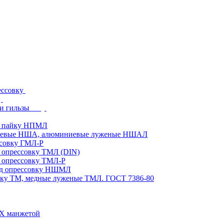
ессовку
и гильзы
д пайку НПМЛ
ниевые НША, алюминиевые луженые НШАЛ
ссовку ГМЛ-Р
 опрессовку ТМЛ (DIN)
 опрессовку ТМЛ-Р
од опрессовку НШМЛ
вку ТМ, медные луженые ТМЛ. ГОСТ 7386-80
ВХ манжетой