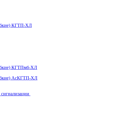
ибкие) КГТП-ХЛ
гибкие) КГТПмб-ХЛ
гибкие) АсКГТП-ХЛ
и сигнализации