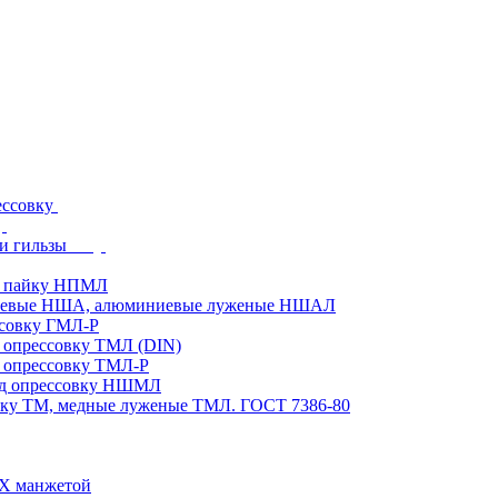
ессовку
и гильзы
д пайку НПМЛ
ниевые НША, алюминиевые луженые НШАЛ
ссовку ГМЛ-Р
 опрессовку ТМЛ (DIN)
 опрессовку ТМЛ-Р
од опрессовку НШМЛ
вку ТМ, медные луженые ТМЛ. ГОСТ 7386-80
ВХ манжетой