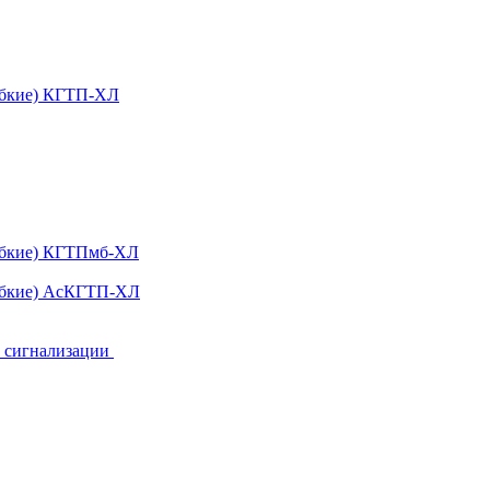
ибкие) КГТП-ХЛ
гибкие) КГТПмб-ХЛ
гибкие) АсКГТП-ХЛ
и сигнализации