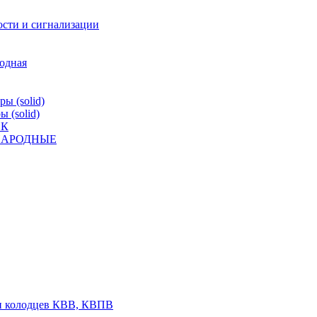
ости и сигнализации
родная
ы (solid)
 (solid)
ВК
К НАРОДНЫЕ
 и колодцев КВВ, КВПВ