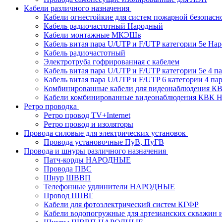
Кабели различного назначения
Кабели огнестойкие для систем пожарной безопасн
Кабель радиочастотный Народный
Кабели монтажные МКЭШв
Кабель витая пара U/UTP и F/UTP категории 5е На
Кабель радиочастотный
Электротруба гофрированная с кабелем
Кабель витая пара U/UTP и F/UTP категории 5e 4 пар
Кабель витая пара U/UTP и F/UTP 6 категории 4 пары
Комбинированные кабели для видеонаблюдения К
Кабели комбинированные видеонаблюдения КВ
Ретро проводка
Ретро провод TV+Internet
Ретро провод и изоляторы
Провода силовые для электрических установок
Провода установочные ПуВ, ПуГВ
Провода и шнуры различного назначения
Патч-корды НАРОДНЫЕ
Провода ПВС
Шнур ШВВП
Телефонные удлинители НАРОДНЫЕ
Провод ППВГ
Кабели для фотоэлектрический систем КГФР
Кабели водопогружные для артезианских скважин