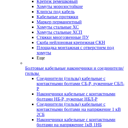
Крепеж ремешковый
Хомуты морозостойкие
Клипсы под кабель
Кабельные протяжки
Маркер перманентный
Хомуты стальные ХС
Хомуты стальные ХСП
Стяжки многозвенные ПУ
Скоба нейлоновая крепежная СКН
Площадка монтажная с отверстием под
хомуты
Еще
Болтовые кабельные наконечники и соединители/
гильзы
Соединители (гильзы) кабельные с
контактными болтами СБ-Р, луженные СБЛ-
Р
Наконечники кабельные с контактными
болтами НБ-Р, луженые НБЛ-Р
Соединители (гильзы) кабельные с
контактными болтами на напряжение 1 кВ
2СБ
Наконечники кабельные с контактными
болтами на напряжение 1кВ 1НБ