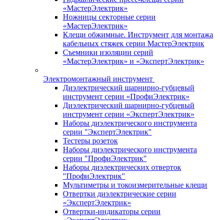
«МастерЭлектрик»
Ножницы секторные серии
«МастерЭлектрик»
Клещи обжимные. Инструмент для монтажа
кабельных стяжек серии МастерЭлектрик
Съемники изоляции серий
«МастерЭлектрик» и «ЭкспертЭлектрик»
Электромонтажный инструмент
Диэлектрический шарнирно-губцевый
инструмент серии «ПрофиЭлектрик»
Диэлектрический шарнирно-губцевый
инструмент серии «ЭкспертЭлектрик»
Наборы диэлектрического инструмента
серии "ЭкспертЭлектрик"
Тестеры розеток
Наборы диэлектрического инструмента
серии "ПрофиЭлектрик"
Наборы диэлектрических отверток
"ПрофиЭлектрик"
Мультиметры и токоизмерительные клещи
Отвертки диэлектрические серии
«ЭкспертЭлектрик»
Отвертки-индикаторы серии