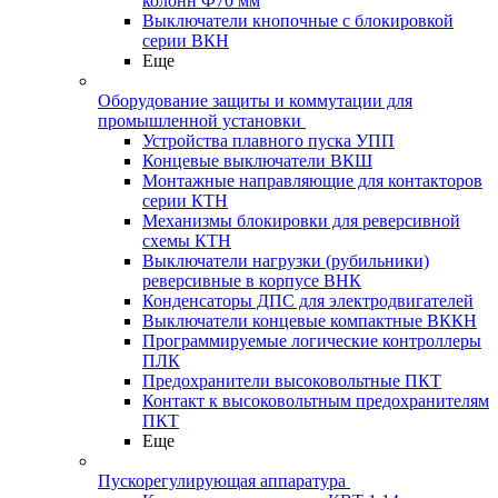
колонн Ф70 мм
Выключатели кнопочные с блокировкой
серии ВКН
Еще
Оборудование защиты и коммутации для
промышленной установки
Устройства плавного пуска УПП
Концевые выключатели ВКШ
Монтажные направляющие для контакторов
серии КТН
Механизмы блокировки для реверсивной
схемы КТН
Выключатели нагрузки (рубильники)
реверсивные в корпусе ВНК
Конденсаторы ДПС для электродвигателей
Выключатели концевые компактные ВККН
Программируемые логические контроллеры
ПЛК
Предохранители высоковольтные ПКТ
Контакт к высоковольтным предохранителям
ПКТ
Еще
Пускорегулирующая аппаратура