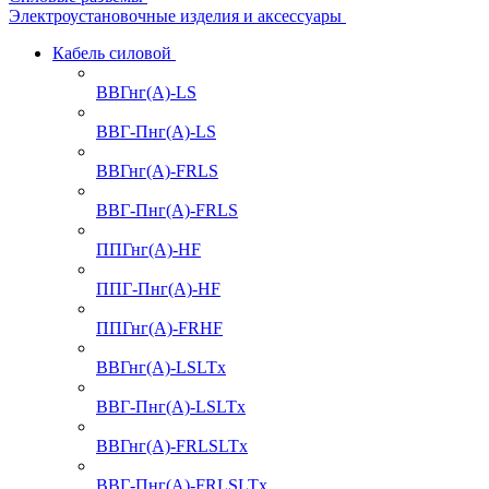
Электроустановочные изделия и аксессуары
Кабель силовой
ВВГнг(А)-LS
ВВГ-Пнг(А)-LS
ВВГнг(А)-FRLS
ВВГ-Пнг(А)-FRLS
ППГнг(А)-HF
ППГ-Пнг(А)-HF
ППГнг(А)-FRHF
ВВГнг(А)-LSLTx
ВВГ-Пнг(А)-LSLTx
ВВГнг(А)-FRLSLTx
ВВГ-Пнг(А)-FRLSLTx