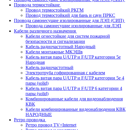
Провода термостойкие
Провод термостойкий РКГМ
Провод термостойкий для бань и саун ПРКС
Провода самонесущие изолированные для ЛЭП (СИП)
Провода самонесущие изолированные для ЛЭП
Кабели различного назначения
Кабели огнестойкие для систем пожарной
безопасности и сигнализации
Кабель радиочастотный Народный
Кабели монтажные МКЭШв
Кабель витая пара U/UTP и F/UTP категории 5е
Народная
Кабель радиочастотный
Электротруба гофрированная с кабелем
Кабель витая пара U/UTP и F/UTP категории 5e 4
пары (solid)
Кабель витая пара U/UTP и F/UTP 6 категории 4
пары (solid)
Комбинированные кабели для видеонаблюдения
КВК
Кабели комбинированные видеонаблюдения КВК
НАРОДНЫЕ
Ретро проводка
Ретро провод TV+Internet