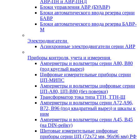
АВР-ПН и АВР-ПНД
Блоки управления АВР (БУАВР)
Блоки автоматического ввода резерва серии
БАВР
Блоки автоматического ввода резерва БАВР-
М
Электродвигатели
Асинхронные электродвигатели серии АИР
Приборы контроля, учета и измерения
Амперметры и вольтметры серии А80, В80
(под круглый вырез)
Цифровые измерительные приборы серии
ЦП-МИПС
Амперметры и вольтметры цифровые серии
ЦП-А80, ЦП-В80 (без поверки)
Трансформатор тока типа ТТН, ТТН-Ш
Амперметры и вольтметры серии А72,А96,
В72, В96 (под квадратный вырез) и шкалы к
ним
Амперметры и вольтметры серии А45, В45
(на DIN-рейку)
Щитовые измерительные цифровые
приборы серии ЦП (72х72 мм, 96х96 мм) РФ