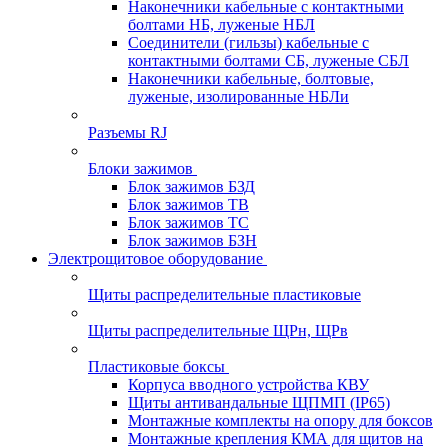
Наконечники кабельные с контактными
болтами НБ, луженые НБЛ
Соединители (гильзы) кабельные с
контактными болтами СБ, луженые СБЛ
Наконечники кабельные, болтовые,
луженые, изолированные НБЛи
Разъемы RJ
Блоки зажимов
Блок зажимов БЗД
Блок зажимов ТВ
Блок зажимов ТС
Блок зажимов БЗН
Электрощитовое оборудование
Щиты распределительные пластиковые
Щиты распределительные ЩРн, ЩРв
Пластиковые боксы
Корпуса вводного устройства КВУ
Щиты антивандальные ЩПМП (IP65)
Монтажные комплекты на опору для боксов
Монтажные крепления КМА для щитов на