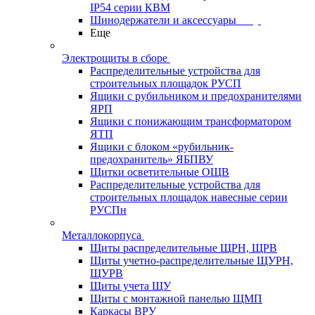
IP54 серии КВМ
Шинодержатели и аксессуары
Еще
Электрощиты в сборе
Распределительные устройства для
строительных площадок РУСП
Ящики с рубильником и предохранителями
ЯРП
Ящики с понижающим трансформатором
ЯТП
Ящики с блоком «рубильник-
предохранитель» ЯБПВУ
Щитки осветительные ОЩВ
Распределительные устройства для
строительных площадок навесные серии
РУСПн
Металлокорпуса
Щиты распределительные ЩРН, ЩРВ
Щиты учетно-распределительные ЩУРН,
ЩУРВ
Щиты учета ЩУ
Щиты с монтажной панелью ЩМП
Каркасы ВРУ