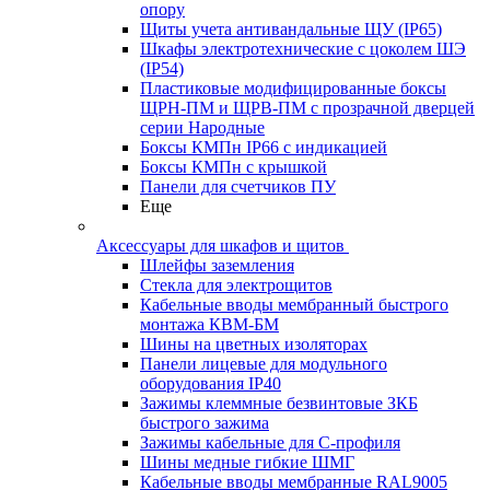
опору
Щиты учета антивандальные ЩУ (IP65)
Шкафы электротехнические с цоколем ШЭ
(IP54)
Пластиковые модифицированные боксы
ЩРН-ПМ и ЩРВ-ПМ с прозрачной дверцей
серии Народные
Боксы КМПн IP66 с индикацией
Боксы КМПн с крышкой
Панели для счетчиков ПУ
Еще
Аксессуары для шкафов и щитов
Шлейфы заземления
Стекла для электрощитов
Кабельные вводы мембранный быстрого
монтажа КВМ-БМ
Шины на цветных изоляторах
Панели лицевые для модульного
оборудования IP40
Зажимы клеммные безвинтовые ЗКБ
быстрого зажима
Зажимы кабельные для С-профиля
Шины медные гибкие ШМГ
Кабельные вводы мембранные RAL9005