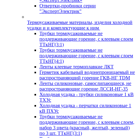
«ЭкспертЭлектрик»
Отвертки-пробники серии
"ЭкспертЭлектрик"
Термоусаживаемые материалы, изделия холодной
усадки и и комплектующие к ним
Трубки термоусаживаемые не
поддерживающие горение, с клеевым слоем
ТТкНГ(3:1)
Трубки термоусаживаемые не
поддерживающие горение, с клеевым слоем
ТТкНГ(4:1)
Ленты клеевые термоплавкие ЛКТ
Герметик кабельный водонепроницаемый не
распространяющий горение ГКВ-НГ TDM
Ленты силиконовые, самослипающиеся, не
распространяющие горение ЛССИ-НГ-35
Холодная усадка - трубки силиконовые 1 кВ
ТХУс
Холодная усадка - перчатки силиконовые 1
кВ ПХУс
Трубки термоусаживаемые не
поддерживающие горение, с клеевым слоем,
набор 3 цвета (красный, желтый, зеленый)
по 3 шт. ТТкНГ(3:1)