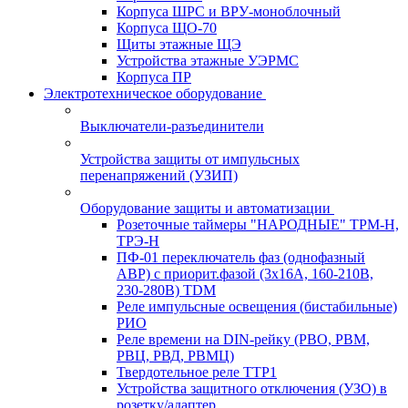
Корпуса ШРС и ВРУ-моноблочный
Корпуса ЩО-70
Щиты этажные ЩЭ
Устройства этажные УЭРМС
Корпуса ПР
Электротехническое оборудование
Выключатели-разъединители
Устройства защиты от импульсных
перенапряжений (УЗИП)
Оборудование защиты и автоматизации
Розеточные таймеры "НАРОДНЫЕ" ТРМ-Н,
ТРЭ-Н
ПФ-01 переключатель фаз (однофазный
АВР) с приорит.фазой (3х16А, 160-210В,
230-280В) TDM
Реле импульсные освещения (бистабильные)
РИО
Реле времени на DIN-рейку (РВО, РВМ,
РВЦ, РВД, РВМЦ)
Твердотельное реле ТТР1
Устройства защитного отключения (УЗО) в
розетку/адаптер