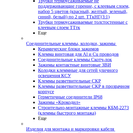
Трубки термоусаживаемые не
поддерживающие горение, с клеевым слоем,
набор 5 цветов (красный, желтый, зеленый,
синий, белый) по 2 шт. ТТкНГ(3:1)
Трубки термоусаживаемые толстостенные с
клеевым слоем ТТтк
Еще
Соединительные клеммы, колодки, зажимы
Керамические блоки зажимов
Клемма винтовая для Al и Cu проводов
Соединительные клеммы Скотч-лок
Зажимы контактные винтовые ЗВИ
Колодки клеммные для сетей уличного
освещения КСУ
Клеммы разветвительные СКР
Клеммы разветвительные СКР в прозрачном
корпусе
Герметичные соединители IP68
Зажимы «Крокодил»
Строительно-монтажные клеммы КБМ-2273
(клеммы быстрого монтажа)
Еще
Изделия для монтажа и маркировки кабеля