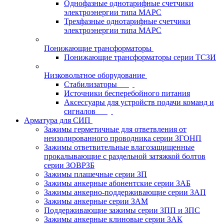
Однофазные однотарифные счетчики
электроэнергии типа МАРС
Трехфазные однотарифные счетчики
электроэнергии типа МАРС
Понижающие трансформаторы
Понижающие трансформаторы серии ТСЗИ
Низковольтное оборудование
Стабилизаторы
Источники бесперебойного питания
Аксессуары для устройств подачи команд и
сигналов
Арматура для СИП
Зажимы герметичные для ответвления от
неизолированного проводника серии ЗГОНП
Зажимы ответвительные влагозащищенные
прокалывающие с раздельной затяжкой болтов
серии ЗОВРЗБ
Зажимы плашечные серии ЗП
Зажимы анкерные абонентские серии ЗАБ
Зажимы анкерно-поддерживающие серии ЗАП
Зажимы анкерные серии ЗАМ
Поддерживающие зажимы серии ЗПП и ЗПС
Зажимы анкерные клиновые серии ЗАК