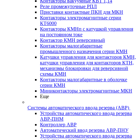
Контакторы вакуумные КВТ 1,14
Реле промежуточные РПЛ
Приставки контактные ПКН для МКН
Контакторы электромагнитные серии
КТ6000
Контакторы КМНп с катушкой управления
на постоянном токе
Контактор КМН реверсивный
Контакторы малогабаритные
промышленного назначения серии КМН
Катушки управления для контакторов КМН,
катушки управления для контакторов КТН,
механизмы блокировки для реверсивной
схемы КМН
Контакторы малогабаритные в оболочке
серии КМН
Миниконтакторы электромагнитные МКН
Еще
Системы автоматического ввода резерва (АВР)
Устройства автоматического ввода резерва
АВР-ПНМ
Контроллер АВР
Автоматический ввод резерва АВР-ПНУ
Устройства автоматического ввода резерва