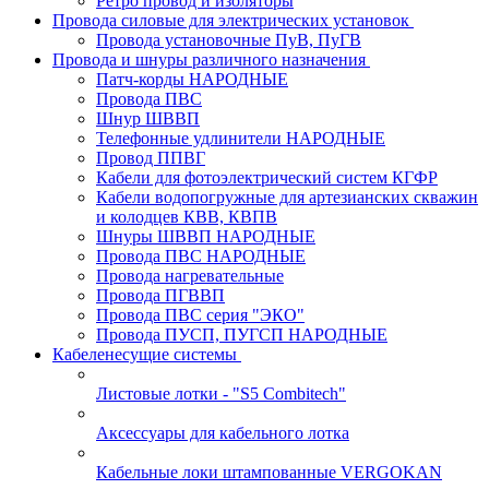
Ретро провод и изоляторы
Провода силовые для электрических установок
Провода установочные ПуВ, ПуГВ
Провода и шнуры различного назначения
Патч-корды НАРОДНЫЕ
Провода ПВС
Шнур ШВВП
Телефонные удлинители НАРОДНЫЕ
Провод ППВГ
Кабели для фотоэлектрический систем КГФР
Кабели водопогружные для артезианских скважин
и колодцев КВВ, КВПВ
Шнуры ШВВП НАРОДНЫЕ
Провода ПВС НАРОДНЫЕ
Провода нагревательные
Провода ПГВВП
Провода ПВС серия "ЭКО"
Провода ПУСП, ПУГСП НАРОДНЫЕ
Кабеленесущие системы
Листовые лотки - "S5 Combitech"
Аксессуары для кабельного лотка
Кабельные локи штампованные VERGOKAN