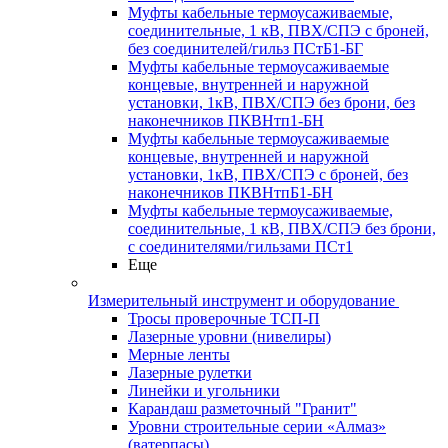
Муфты кабельные термоусаживаемые,
соединительные, 1 кВ, ПВХ/СПЭ с броней,
без соединителей/гильз ПСтБ1-БГ
Муфты кабельные термоусаживаемые
концевые, внутренней и наружной
установки, 1кВ, ПВХ/СПЭ без брони, без
наконечников ПКВНтп1-БН
Муфты кабельные термоусаживаемые
концевые, внутренней и наружной
установки, 1кВ, ПВХ/СПЭ с броней, без
наконечников ПКВНтпБ1-БН
Муфты кабельные термоусаживаемые,
соединительные, 1 кВ, ПВХ/СПЭ без брони,
с соединителями/гильзами ПСт1
Еще
Измерительный инструмент и оборудование
Тросы проверочные ТСП-П
Лазерные уровни (нивелиры)
Мерные ленты
Лазерные рулетки
Линейки и угольники
Карандаш разметочный "Гранит"
Уровни строительные серии «Алмаз»
(ватерпасы)