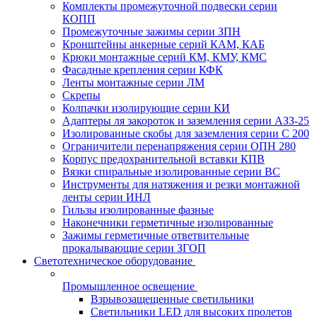
Комплекты промежуточной подвески серии
КОПП
Промежуточные зажимы серии ЗПН
Кронштейны анкерные серий КАМ, КАБ
Крюки монтажные серий КМ, КМУ, КМС
Фасадные крепления серии КФК
Ленты монтажные серии ЛМ
Скрепы
Колпачки изолирующие серии КИ
Адаптеры ля закороток и заземления серии АЗЗ-25
Изолированные скобы для заземления серии С 200
Ограничители перенапряжения серии ОПН 280
Корпус предохранительной вставки КПВ
Вязки спиральные изолированные серии ВС
Инструменты для натяжения и резки монтажной
ленты серии ИНЛ
Гильзы изолированные фазные
Наконечники герметичные изолированные
Зажимы герметичные ответвительные
прокалывающие серии ЗГОП
Светотехническое оборудование
Промышленное освещение
Взрывозащещенные светильники
Светильники LED для высоких пролетов