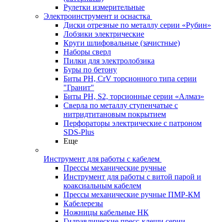
Рулетки измерительные
Электроинструмент и оснастка
Диски отрезные по металлу серии «Рубин»
Лобзики электрические
Круги шлифовальные (зачистные)
Наборы сверл
Пилки для электролобзика
Буры по бетону
Биты PH, CrV торсионного типа серии
"Гранит"
Биты PH, S2, торсионные серии «Алмаз»
Сверла по металлу ступенчатые с
нитридтитановым покрытием
Перфораторы электрические с патроном
SDS-Plus
Еще
Инструмент для работы с кабелем
Прессы механические ручные
Инструмент для работы с витой парой и
коаксиальным кабелем
Прессы механические ручные ПМР-КМ
Кабелерезы
Ножницы кабельные НК
Гидравлические пресс-клещи серии