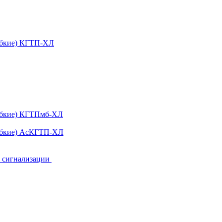
ибкие) КГТП-ХЛ
гибкие) КГТПмб-ХЛ
гибкие) АсКГТП-ХЛ
и сигнализации