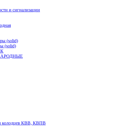
ости и сигнализации
родная
ы (solid)
 (solid)
ВК
К НАРОДНЫЕ
 и колодцев КВВ, КВПВ