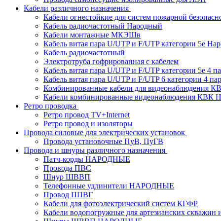
Кабели различного назначения
Кабели огнестойкие для систем пожарной безопасн
Кабель радиочастотный Народный
Кабели монтажные МКЭШв
Кабель витая пара U/UTP и F/UTP категории 5е На
Кабель радиочастотный
Электротруба гофрированная с кабелем
Кабель витая пара U/UTP и F/UTP категории 5e 4 пар
Кабель витая пара U/UTP и F/UTP 6 категории 4 пары
Комбинированные кабели для видеонаблюдения К
Кабели комбинированные видеонаблюдения КВ
Ретро проводка
Ретро провод TV+Internet
Ретро провод и изоляторы
Провода силовые для электрических установок
Провода установочные ПуВ, ПуГВ
Провода и шнуры различного назначения
Патч-корды НАРОДНЫЕ
Провода ПВС
Шнур ШВВП
Телефонные удлинители НАРОДНЫЕ
Провод ППВГ
Кабели для фотоэлектрический систем КГФР
Кабели водопогружные для артезианских скважин