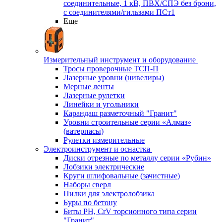
соединительные, 1 кВ, ПВХ/СПЭ без брони,
с соединителями/гильзами ПСт1
Еще
Измерительный инструмент и оборудование
Тросы проверочные ТСП-П
Лазерные уровни (нивелиры)
Мерные ленты
Лазерные рулетки
Линейки и угольники
Карандаш разметочный "Гранит"
Уровни строительные серии «Алмаз»
(ватерпасы)
Рулетки измерительные
Электроинструмент и оснастка
Диски отрезные по металлу серии «Рубин»
Лобзики электрические
Круги шлифовальные (зачистные)
Наборы сверл
Пилки для электролобзика
Буры по бетону
Биты PH, CrV торсионного типа серии
"Гранит"