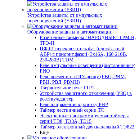
Устройства защиты от импульсных
перенапряжений (УЗИП)
Оборудование защиты и автоматизации
Розеточные таймеры "НАРОДНЫЕ" ТРМ-Н,
ТРЭ-Н
ПФ-01 переключатель фаз (однофазный
АВР) с приорит.фазой (3х16А, 160-210В,
230-280В) TDM
Реле импульсные освещения (бистабильные)
РИО
Реле времени на DIN-рейку (РВО, РВМ,
РВЦ, РВД, РВМЦ)
Твердотельное реле ТТР1
Устройства защитного отключения (УЗО) в
розетку/адаптер
Реле напряжения в розетку РНР
Таймер лестничный серии ТЛ
Электронные программируемые таймеры
серий ТЭ8, ТЭ8А, ТЭ15
Таймер электронный двухканальный ТЭ822
Еще