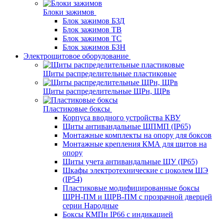
Блоки зажимов
Блок зажимов БЗД
Блок зажимов ТВ
Блок зажимов ТС
Блок зажимов БЗН
Электрощитовое оборудование
Щиты распределительные пластиковые
Щиты распределительные ЩРн, ЩРв
Пластиковые боксы
Корпуса вводного устройства КВУ
Щиты антивандальные ЩПМП (IP65)
Монтажные комплекты на опору для боксов
Монтажные крепления КМА для щитов на
опору
Щиты учета антивандальные ЩУ (IP65)
Шкафы электротехнические с цоколем ШЭ
(IP54)
Пластиковые модифицированные боксы
ЩРН-ПМ и ЩРВ-ПМ с прозрачной дверцей
серии Народные
Боксы КМПн IP66 с индикацией