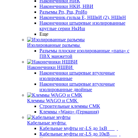
Наконечники НИК
Наконечники НКИ, НВИ
Разъемы Рп, Рш, РпИо
Наконечник-гильза Е, НШвИ (2), НШвН
Наконечники штыревые изолированные
круглые серии НкИш
Еще
Изолированные разъемы
Разъемы плоские изолированные «папа» с
ПВХ манжетой
Наконечники НШВИ
Наконечники штыревые втулочные
изолированные
Наконечники штыревые втулочные
изолированные двойные
Клеммы WAGO и СМК
Строительные клеммы СМК
Клеммы «Wago» (Германия)
Кабельные муфты
Кабельные муфты нг-LS до 1кВ
Кабельные муфты нг-LS до 10кВ