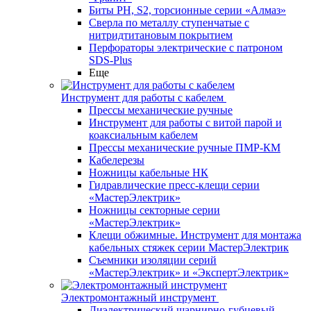
Биты PH, S2, торсионные серии «Алмаз»
Сверла по металлу ступенчатые с
нитридтитановым покрытием
Перфораторы электрические с патроном
SDS-Plus
Еще
Инструмент для работы с кабелем
Прессы механические ручные
Инструмент для работы с витой парой и
коаксиальным кабелем
Прессы механические ручные ПМР-КМ
Кабелерезы
Ножницы кабельные НК
Гидравлические пресс-клещи серии
«МастерЭлектрик»
Ножницы секторные серии
«МастерЭлектрик»
Клещи обжимные. Инструмент для монтажа
кабельных стяжек серии МастерЭлектрик
Съемники изоляции серий
«МастерЭлектрик» и «ЭкспертЭлектрик»
Электромонтажный инструмент
Диэлектрический шарнирно-губцевый