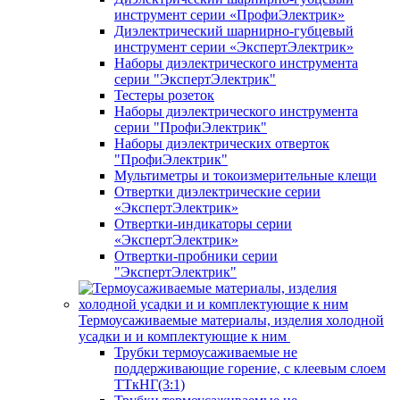
инструмент серии «ПрофиЭлектрик»
Диэлектрический шарнирно-губцевый
инструмент серии «ЭкспертЭлектрик»
Наборы диэлектрического инструмента
серии "ЭкспертЭлектрик"
Тестеры розеток
Наборы диэлектрического инструмента
серии "ПрофиЭлектрик"
Наборы диэлектрических отверток
"ПрофиЭлектрик"
Мультиметры и токоизмерительные клещи
Отвертки диэлектрические серии
«ЭкспертЭлектрик»
Отвертки-индикаторы серии
«ЭкспертЭлектрик»
Отвертки-пробники серии
"ЭкспертЭлектрик"
Термоусаживаемые материалы, изделия холодной
усадки и и комплектующие к ним
Трубки термоусаживаемые не
поддерживающие горение, с клеевым слоем
ТТкНГ(3:1)