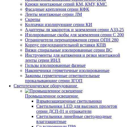
Крюки монтажные серий КМ, КМУ, КМС
Фасадные крепления серии КФК
Ленты монтажные серии ЛМ
Скрепы
Колпачки изолирующие серии КИ
Адаптеры ля закороток и заземления серии АЗЗ-25
Изолированные скобы для заземления серии С 200
Ограничители перенапряжения серии ОПН 280
Корпус предохранительной вставки КПВ
Вязки спиральные изолированные серии ВС
Инструменты для натяжения и резки монтажной
ленты серии ИНЛ
Гильзы изолированные фазные
Наконечники герметичные изолированные
Зажимы герметичные ответвительные
прокалывающие серии ЗГОП
Светотехническое оборудование
Промышленное освещение
Взрывозащещенные светильники
Светильники LED для высоких пролетов
серии ДСП-01 и отражатели
Светильники линейные светодиодные
влагозащитные
Со встроенным ПРА