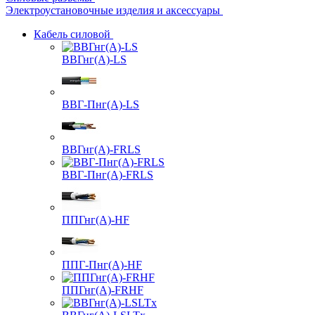
Электроустановочные изделия и аксессуары
Кабель силовой
ВВГнг(А)-LS
ВВГ-Пнг(А)-LS
ВВГнг(А)-FRLS
ВВГ-Пнг(А)-FRLS
ППГнг(А)-HF
ППГ-Пнг(А)-HF
ППГнг(А)-FRHF