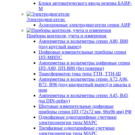
Блоки автоматического ввода резерва БАВР-
М
Электродвигатели
Асинхронные электродвигатели серии АИР
Приборы контроля, учета и измерения
Амперметры и вольтметры серии А80, В80
(под круглый вырез)
Цифровые измерительные приборы серии
ЦП-МИПС
Амперметры и вольтметры цифровые серии
ЦП-А80, ЦП-В80 (без поверки)
Трансформатор тока типа ТТН, ТТН-Ш
Амперметры и вольтметры серии А72,А96,
В72, В96 (под квадратный вырез) и шкалы к
ним
Амперметры и вольтметры серии А45, В45
(на DIN-рейку)
Щитовые измерительные цифровые
приборы серии ЦП (72х72 мм, 96х96 мм) РФ
Однофазные однотарифные счетчики
электроэнергии типа МАРС
Трехфазные однотарифные счетчики
электроэнергии типа МАРС