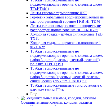
Трубки термоусаживаемые не
поддерживающие горение, с клеевым слоем
ТТкНГ(4:1)
Ленты клеевые термоплавкие ЛКТ
Герметик кабельный водонепроницаемый не
распространяющий горение ГКВ-НГ TDM
Ленты силиконовые, самослипающиеся, не
распространяющие горение ЛССИ-НГ-35
Холодная усадка - трубки силиконовые 1 кВ
ТХУс
Холодная усадка - перчатки силиконовые 1
кВ ПХУс
Трубки термоусаживаемые не
поддерживающие горение, с клеевым слоем,
набор 3 цвета (красный, желтый, зеленый)
по 3 шт. ТТкНГ(3:1)
Трубки термоусаживаемые не
поддерживающие горение, с клеевым слоем,
набор 5 цветов (красный, желтый, зеленый,
синий, белый) по 2 шт. ТТкНГ(3:1)
Трубки термоусаживаемые толстостенные с
клеевым слоем ТТтк
Еще
Соединительные клеммы, колодки, зажимы