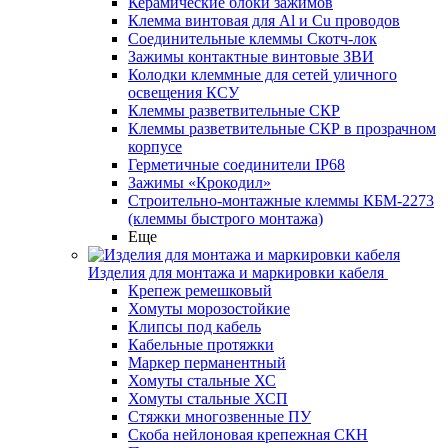
Керамические блоки зажимов
Клемма винтовая для Al и Cu проводов
Соединительные клеммы Скотч-лок
Зажимы контактные винтовые ЗВИ
Колодки клеммные для сетей уличного
освещения КСУ
Клеммы разветвительные СКР
Клеммы разветвительные СКР в прозрачном
корпусе
Герметичные соединители IP68
Зажимы «Крокодил»
Строительно-монтажные клеммы КБМ-2273
(клеммы быстрого монтажа)
Еще
Изделия для монтажа и маркировки кабеля
Крепеж ремешковый
Хомуты морозостойкие
Клипсы под кабель
Кабельные протяжки
Маркер перманентный
Хомуты стальные ХС
Хомуты стальные ХСП
Стяжки многозвенные ПУ
Скоба нейлоновая крепежная СКН