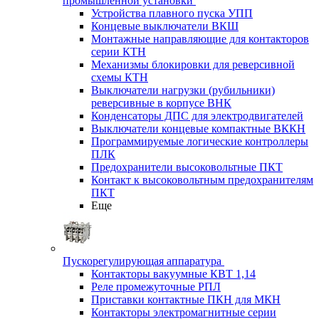
промышленной установки
Устройства плавного пуска УПП
Концевые выключатели ВКШ
Монтажные направляющие для контакторов
серии КТН
Механизмы блокировки для реверсивной
схемы КТН
Выключатели нагрузки (рубильники)
реверсивные в корпусе ВНК
Конденсаторы ДПС для электродвигателей
Выключатели концевые компактные ВККН
Программируемые логические контроллеры
ПЛК
Предохранители высоковольтные ПКТ
Контакт к высоковольтным предохранителям
ПКТ
Еще
Пускорегулирующая аппаратура
Контакторы вакуумные КВТ 1,14
Реле промежуточные РПЛ
Приставки контактные ПКН для МКН
Контакторы электромагнитные серии