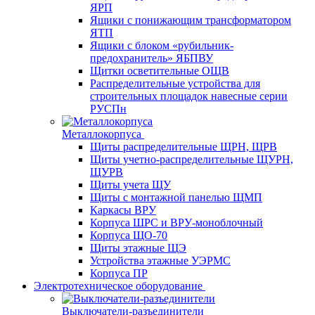
ЯРП
Ящики с понижающим трансформатором
ЯТП
Ящики с блоком «рубильник-
предохранитель» ЯБПВУ
Щитки осветительные ОЩВ
Распределительные устройства для
строительных площадок навесные серии
РУСПн
Металлокорпуса
Щиты распределительные ЩРН, ЩРВ
Щиты учетно-распределительные ЩУРН,
ЩУРВ
Щиты учета ЩУ
Щиты с монтажной панелью ЩМП
Каркасы ВРУ
Корпуса ШРС и ВРУ-моноблочный
Корпуса ЩО-70
Щиты этажные ЩЭ
Устройства этажные УЭРМС
Корпуса ПР
Электротехническое оборудование
Выключатели-разъединители