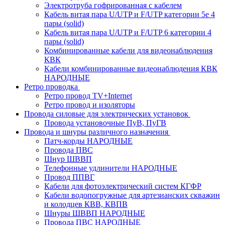
Электротруба гофрированная с кабелем
Кабель витая пара U/UTP и F/UTP категории 5e 4
пары (solid)
Кабель витая пара U/UTP и F/UTP 6 категории 4
пары (solid)
Комбинированные кабели для видеонаблюдения
КВК
Кабели комбинированные видеонаблюдения КВК
НАРОДНЫЕ
Ретро проводка
Ретро провод TV+Internet
Ретро провод и изоляторы
Провода силовые для электрических установок
Провода установочные ПуВ, ПуГВ
Провода и шнуры различного назначения
Патч-корды НАРОДНЫЕ
Провода ПВС
Шнур ШВВП
Телефонные удлинители НАРОДНЫЕ
Провод ППВГ
Кабели для фотоэлектрический систем КГФР
Кабели водопогружные для артезианских скважин
и колодцев КВВ, КВПВ
Шнуры ШВВП НАРОДНЫЕ
Провода ПВС НАРОДНЫЕ