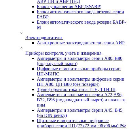
АВР-ПН и АВР-ПНД
Блоки управления АВР (БУАВР)
Блоки автоматического ввода резерва серии
БАВР
Блоки автоматического ввода резерва БАВР-
М
Электродвигатели
Асинхронные электродвигатели серии АИР
Приборы контроля, учета и измерения
Амперметры и вольтметры серии А80, В80
(под круглый вырез)
Цифровые измерительные приборы серии
ЦП-МИПС
Амперметры и вольтметры цифровые серии
ЦП-А80, ЦП-В80 (без поверки)
Трансформатор тока типа ТТН, ТТН-Ш
Амперметры и вольтметры серии А72,А96,
В72, В96 (под квадратный вырез) и шкалы к
ним
Амперметры и вольтметры серии А45, В45
(на DIN-рейку)
Щитовые измерительные цифровые
приборы серии ЦП (72х72 мм, 96х96 мм) РФ