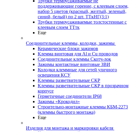
Трубки термоусаживаемые не
поддерживающие горение, с клеевым слоем,
набор 5 цветов (красный, желтый, зеленый,
синий, белый) по 2 шт. ТТкНГ(3:1)
Трубки термоусаживаемые толстостенные с
клеевым слоем ТТтк
Еще
Соединительные клеммы, колодки, зажимы
Керамические блоки зажимов
Клемма винтовая для Al и Cu проводов
Соединительные клеммы Скотч-лок
Зажимы контактные винтовые ЗВИ
Колодки клеммные для сетей уличного
освещения КСУ
Клеммы разветвительные СКР
Клеммы разветвительные СКР в прозрачном
корпусе
Герметичные соединители IP68
Зажимы «Крокодил»
Строительно-монтажные клеммы КБМ-2273
(клеммы быстрого монтажа)
Еще
Изделия для монтажа и маркировки кабеля