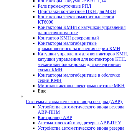
Контакторы вакуумные КВТ 1,14
Реле промежуточные РПЛ
Приставки контактные ПКН для МКН
Контакторы электромагнитные серии
КТ6000
Контакторы КМНп с катушкой управления
на постоянном токе
Контактор КМН реверсивный
Контакторы малогабаритные
промышленного назначения серии КМН
Катушки управления для контакторов КМН,
катушки управления для контакторов КТН,
механизмы блокировки для реверсивной
схемы КМН
Контакторы малогабаритные в оболочке
серии КМН
Миниконтакторы электромагнитные МКН
Еще
Системы автоматического ввода резерва (АВР)
Устройства автоматического ввода резерва
АВР-ПНМ
Контроллер АВР
Автоматический ввод резерва АВР-ПНУ
Устройства автоматического ввода резерва