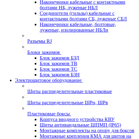
Наконечники кабельные с контактными
болтами НБ, луженые НБЛ
Соединители (гильзы) кабельные с
контактными болтами СБ, луженые СБЛ
Наконечники кабельные, болтовые,
луженые, изолированные НБЛи
Разъемы RJ
Блоки зажимов
Блок зажимов БЗД
Блок зажимов ТВ
Блок зажимов ТС
Блок зажимов БЗН
Электрощитовое оборудование
Щиты распределительные пластиковые
Щиты распределительные ЩРн, ЩРв
Пластиковые боксы
Корпуса вводного устройства КВУ
Щиты антивандальные ЩПМП (IP65)
Монтажные комплекты на опору для боксов
Монтажные крепления КМА для щитов на