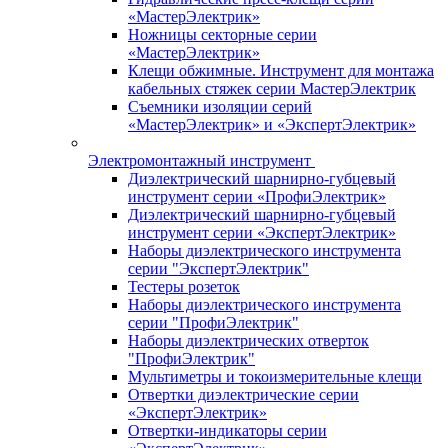
«МастерЭлектрик»
Ножницы секторные серии
«МастерЭлектрик»
Клещи обжимные. Инструмент для монтажа
кабельных стяжек серии МастерЭлектрик
Съемники изоляции серий
«МастерЭлектрик» и «ЭкспертЭлектрик»
Электромонтажный инструмент
Диэлектрический шарнирно-губцевый
инструмент серии «ПрофиЭлектрик»
Диэлектрический шарнирно-губцевый
инструмент серии «ЭкспертЭлектрик»
Наборы диэлектрического инструмента
серии "ЭкспертЭлектрик"
Тестеры розеток
Наборы диэлектрического инструмента
серии "ПрофиЭлектрик"
Наборы диэлектрических отверток
"ПрофиЭлектрик"
Мультиметры и токоизмерительные клещи
Отвертки диэлектрические серии
«ЭкспертЭлектрик»
Отвертки-индикаторы серии