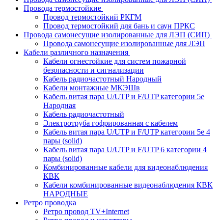
Провода термостойкие
Провод термостойкий РКГМ
Провод термостойкий для бань и саун ПРКС
Провода самонесущие изолированные для ЛЭП (СИП)
Провода самонесущие изолированные для ЛЭП
Кабели различного назначения
Кабели огнестойкие для систем пожарной
безопасности и сигнализации
Кабель радиочастотный Народный
Кабели монтажные МКЭШв
Кабель витая пара U/UTP и F/UTP категории 5е
Народная
Кабель радиочастотный
Электротруба гофрированная с кабелем
Кабель витая пара U/UTP и F/UTP категории 5e 4
пары (solid)
Кабель витая пара U/UTP и F/UTP 6 категории 4
пары (solid)
Комбинированные кабели для видеонаблюдения
КВК
Кабели комбинированные видеонаблюдения КВК
НАРОДНЫЕ
Ретро проводка
Ретро провод TV+Internet