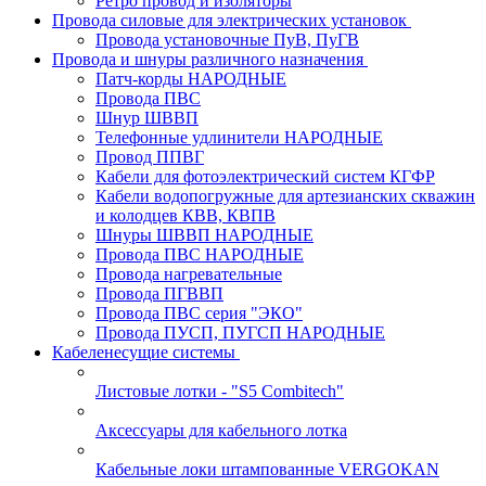
Ретро провод и изоляторы
Провода силовые для электрических установок
Провода установочные ПуВ, ПуГВ
Провода и шнуры различного назначения
Патч-корды НАРОДНЫЕ
Провода ПВС
Шнур ШВВП
Телефонные удлинители НАРОДНЫЕ
Провод ППВГ
Кабели для фотоэлектрический систем КГФР
Кабели водопогружные для артезианских скважин
и колодцев КВВ, КВПВ
Шнуры ШВВП НАРОДНЫЕ
Провода ПВС НАРОДНЫЕ
Провода нагревательные
Провода ПГВВП
Провода ПВС серия "ЭКО"
Провода ПУСП, ПУГСП НАРОДНЫЕ
Кабеленесущие системы
Листовые лотки - "S5 Combitech"
Аксессуары для кабельного лотка
Кабельные локи штампованные VERGOKAN