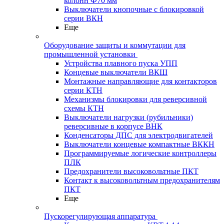
колонн Ф70 мм
Выключатели кнопочные с блокировкой
серии ВКН
Еще
Оборудование защиты и коммутации для
промышленной установки
Устройства плавного пуска УПП
Концевые выключатели ВКШ
Монтажные направляющие для контакторов
серии КТН
Механизмы блокировки для реверсивной
схемы КТН
Выключатели нагрузки (рубильники)
реверсивные в корпусе ВНК
Конденсаторы ДПС для электродвигателей
Выключатели концевые компактные ВККН
Программируемые логические контроллеры
ПЛК
Предохранители высоковольтные ПКТ
Контакт к высоковольтным предохранителям
ПКТ
Еще
Пускорегулирующая аппаратура