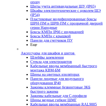
опору
Щиты учета антивандальные ЩУ (IP65)
Шкафы электротехнические с цоколем ШЭ
(IP54)
Пластиковые модифицированные боксы
ЩРН-ПМ и ЩРВ-ПМ с прозрачной дверцей
серии Народные
Боксы КМПн IP66 с индикацией
Боксы КМПн с крышкой
Панели для счетчиков ПУ
Еще
Аксессуары для шкафов и щитов
Шлейфы заземления
Стекла для электрощитов
Кабельные вводы мембранный быстрого
монтажа КВМ-БМ
Шины на цветных изоляторах
Панели лицевые для модульного
оборудования IP40
Зажимы клеммные безвинтовые ЗКБ
быстрого зажима
Зажимы кабельные для С-профиля
Шины медные гибкие ШМГ
Кабельные вводы мембранные RAL9005