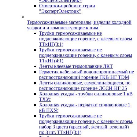
«ЭкспертЭлектрик»
Отвертки-пробники серии
"ЭкспертЭлектрик"
Термоусаживаемые материалы, изделия холодной
усадки и и комплектующие к ним
Трубки термоусаживаемые не
поддерживающие горение, с клеевым слоем
ТТкНГ(3:1)
Трубки термоусаживаемые не
поддерживающие горение, с клеевым слоем
ТТкНГ(4:1)
Ленты клеевые термоплавкие ЛКТ
Герметик кабельный водонепроницаемый не
распространяющий горение ГКВ-НГ TDM
Ленты силиконовые, самослипающиеся, не
распространяющие горение ЛССИ-НГ-35
Холодная усадка - трубки силиконовые 1 кВ
ТХУс
Холодная усадка - перчатки силиконовые 1
кВ ПХУс
Трубки термоусаживаемые не
поддерживающие горение, с клеевым слоем,
набор 3 цвета (красный, желтый, зеленый)
по 3 шт. ТТкНГ(3:1)