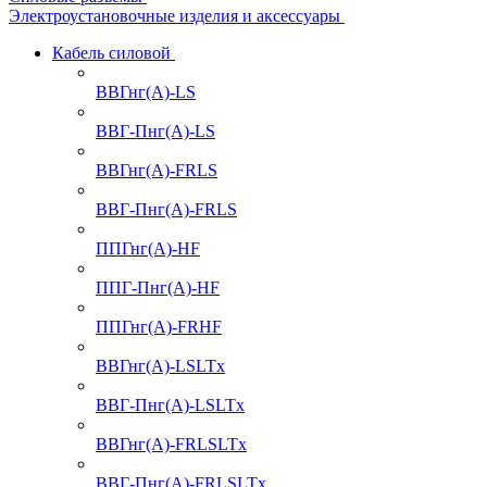
Электроустановочные изделия и аксессуары
Кабель силовой
ВВГнг(А)-LS
ВВГ-Пнг(А)-LS
ВВГнг(А)-FRLS
ВВГ-Пнг(А)-FRLS
ППГнг(А)-HF
ППГ-Пнг(А)-HF
ППГнг(А)-FRHF
ВВГнг(А)-LSLTx
ВВГ-Пнг(А)-LSLTx
ВВГнг(А)-FRLSLTx
ВВГ-Пнг(А)-FRLSLTx