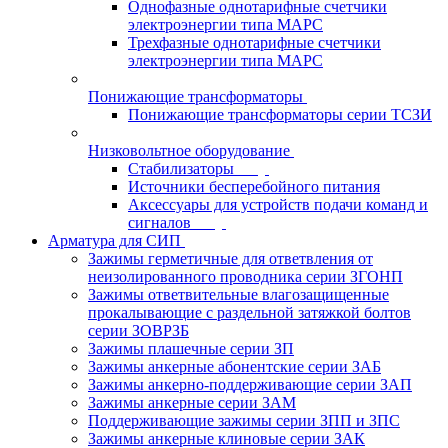
Однофазные однотарифные счетчики
электроэнергии типа МАРС
Трехфазные однотарифные счетчики
электроэнергии типа МАРС
Понижающие трансформаторы
Понижающие трансформаторы серии ТСЗИ
Низковольтное оборудование
Стабилизаторы
Источники бесперебойного питания
Аксессуары для устройств подачи команд и
сигналов
Арматура для СИП
Зажимы герметичные для ответвления от
неизолированного проводника серии ЗГОНП
Зажимы ответвительные влагозащищенные
прокалывающие с раздельной затяжкой болтов
серии ЗОВРЗБ
Зажимы плашечные серии ЗП
Зажимы анкерные абонентские серии ЗАБ
Зажимы анкерно-поддерживающие серии ЗАП
Зажимы анкерные серии ЗАМ
Поддерживающие зажимы серии ЗПП и ЗПС
Зажимы анкерные клиновые серии ЗАК