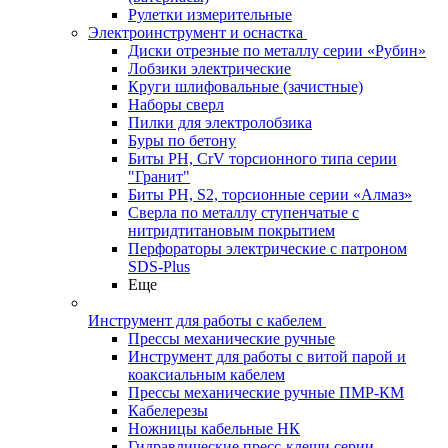
Рулетки измерительные
Электроинструмент и оснастка
Диски отрезные по металлу серии «Рубин»
Лобзики электрические
Круги шлифовальные (зачистные)
Наборы сверл
Пилки для электролобзика
Буры по бетону
Биты PH, CrV торсионного типа серии
"Гранит"
Биты PH, S2, торсионные серии «Алмаз»
Сверла по металлу ступенчатые с
нитридтитановым покрытием
Перфораторы электрические с патроном
SDS-Plus
Еще
Инструмент для работы с кабелем
Прессы механические ручные
Инструмент для работы с витой парой и
коаксиальным кабелем
Прессы механические ручные ПМР-КМ
Кабелерезы
Ножницы кабельные НК
Гидравлические пресс-клещи серии