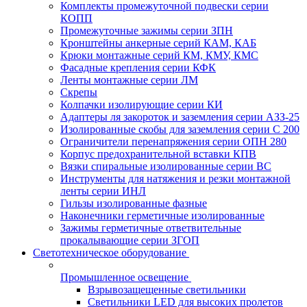
Комплекты промежуточной подвески серии
КОПП
Промежуточные зажимы серии ЗПН
Кронштейны анкерные серий КАМ, КАБ
Крюки монтажные серий КМ, КМУ, КМС
Фасадные крепления серии КФК
Ленты монтажные серии ЛМ
Скрепы
Колпачки изолирующие серии КИ
Адаптеры ля закороток и заземления серии АЗЗ-25
Изолированные скобы для заземления серии С 200
Ограничители перенапряжения серии ОПН 280
Корпус предохранительной вставки КПВ
Вязки спиральные изолированные серии ВС
Инструменты для натяжения и резки монтажной
ленты серии ИНЛ
Гильзы изолированные фазные
Наконечники герметичные изолированные
Зажимы герметичные ответвительные
прокалывающие серии ЗГОП
Светотехническое оборудование
Промышленное освещение
Взрывозащещенные светильники
Светильники LED для высоких пролетов