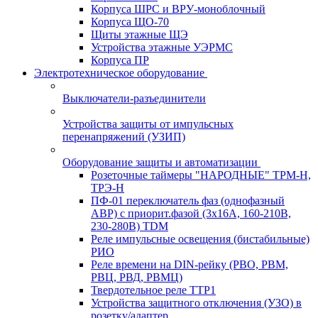
Корпуса ШРС и ВРУ-моноблочный
Корпуса ЩО-70
Щиты этажные ЩЭ
Устройства этажные УЭРМС
Корпуса ПР
Электротехническое оборудование
Выключатели-разъединители
Устройства защиты от импульсных
перенапряжений (УЗИП)
Оборудование защиты и автоматизации
Розеточные таймеры "НАРОДНЫЕ" ТРМ-Н,
ТРЭ-Н
ПФ-01 переключатель фаз (однофазный
АВР) с приорит.фазой (3х16А, 160-210В,
230-280В) TDM
Реле импульсные освещения (бистабильные)
РИО
Реле времени на DIN-рейку (РВО, РВМ,
РВЦ, РВД, РВМЦ)
Твердотельное реле ТТР1
Устройства защитного отключения (УЗО) в
розетку/адаптер