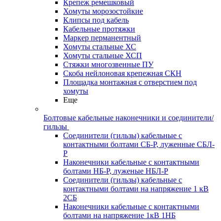
Крепеж ремешковый
Хомуты морозостойкие
Клипсы под кабель
Кабельные протяжки
Маркер перманентный
Хомуты стальные ХС
Хомуты стальные ХСП
Стяжки многозвенные ПУ
Скоба нейлоновая крепежная СКН
Площадка монтажная с отверстием под
хомуты
Еще
Болтовые кабельные наконечники и соединители/
гильзы
Соединители (гильзы) кабельные с
контактными болтами СБ-Р, луженные СБЛ-
Р
Наконечники кабельные с контактными
болтами НБ-Р, луженые НБЛ-Р
Соединители (гильзы) кабельные с
контактными болтами на напряжение 1 кВ
2СБ
Наконечники кабельные с контактными
болтами на напряжение 1кВ 1НБ