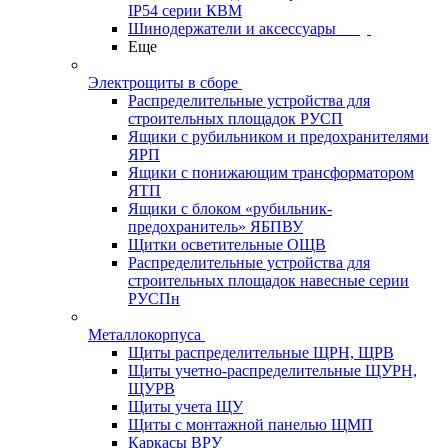
IP54 серии КВМ
Шинодержатели и аксессуары
Еще
Электрощиты в сборе
Распределительные устройства для
строительных площадок РУСП
Ящики с рубильником и предохранителями
ЯРП
Ящики с понижающим трансформатором
ЯТП
Ящики с блоком «рубильник-
предохранитель» ЯБПВУ
Щитки осветительные ОЩВ
Распределительные устройства для
строительных площадок навесные серии
РУСПн
Металлокорпуса
Щиты распределительные ЩРН, ЩРВ
Щиты учетно-распределительные ЩУРН,
ЩУРВ
Щиты учета ЩУ
Щиты с монтажной панелью ЩМП
Каркасы ВРУ