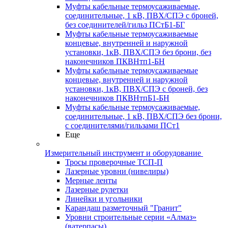
Муфты кабельные термоусаживаемые,
соединительные, 1 кВ, ПВХ/СПЭ с броней,
без соединителей/гильз ПСтБ1-БГ
Муфты кабельные термоусаживаемые
концевые, внутренней и наружной
установки, 1кВ, ПВХ/СПЭ без брони, без
наконечников ПКВНтп1-БН
Муфты кабельные термоусаживаемые
концевые, внутренней и наружной
установки, 1кВ, ПВХ/СПЭ с броней, без
наконечников ПКВНтпБ1-БН
Муфты кабельные термоусаживаемые,
соединительные, 1 кВ, ПВХ/СПЭ без брони,
с соединителями/гильзами ПСт1
Еще
Измерительный инструмент и оборудование
Тросы проверочные ТСП-П
Лазерные уровни (нивелиры)
Мерные ленты
Лазерные рулетки
Линейки и угольники
Карандаш разметочный "Гранит"
Уровни строительные серии «Алмаз»
(ватерпасы)