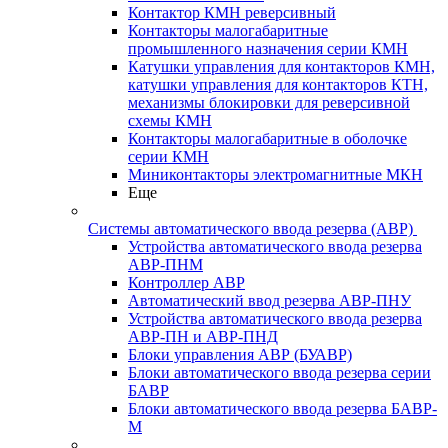
Контактор КМН реверсивный
Контакторы малогабаритные
промышленного назначения серии КМН
Катушки управления для контакторов КМН,
катушки управления для контакторов КТН,
механизмы блокировки для реверсивной
схемы КМН
Контакторы малогабаритные в оболочке
серии КМН
Миниконтакторы электромагнитные МКН
Еще
Системы автоматического ввода резерва (АВР)
Устройства автоматического ввода резерва
АВР-ПНМ
Контроллер АВР
Автоматический ввод резерва АВР-ПНУ
Устройства автоматического ввода резерва
АВР-ПН и АВР-ПНД
Блоки управления АВР (БУАВР)
Блоки автоматического ввода резерва серии
БАВР
Блоки автоматического ввода резерва БАВР-
М