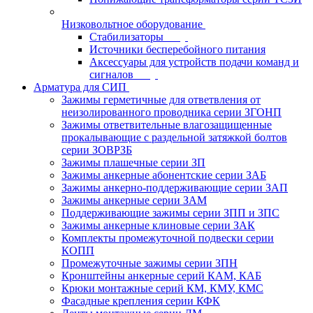
Низковольтное оборудование
Стабилизаторы
Источники бесперебойного питания
Аксессуары для устройств подачи команд и
сигналов
Арматура для СИП
Зажимы герметичные для ответвления от
неизолированного проводника серии ЗГОНП
Зажимы ответвительные влагозащищенные
прокалывающие с раздельной затяжкой болтов
серии ЗОВРЗБ
Зажимы плашечные серии ЗП
Зажимы анкерные абонентские серии ЗАБ
Зажимы анкерно-поддерживающие серии ЗАП
Зажимы анкерные серии ЗАМ
Поддерживающие зажимы серии ЗПП и ЗПС
Зажимы анкерные клиновые серии ЗАК
Комплекты промежуточной подвески серии
КОПП
Промежуточные зажимы серии ЗПН
Кронштейны анкерные серий КАМ, КАБ
Крюки монтажные серий КМ, КМУ, КМС
Фасадные крепления серии КФК