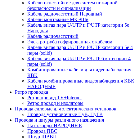
Кабели огнестойкие для систем пожарной
безопасности и сигнализации
Кабель радиочастотный Народный
Кабели монтажные МКЭШв
Кабель витая пара U/UTP и F/UTP категории 5е
Народная
Кабель радиочастотный
Электротруба гофрированная с кабелем
Кабель витая пара U/UTP и F/UTP категории 5e 4
пары (solid)
Кабель витая пара U/UTP и F/UTP 6 категории 4
пары (solid)
Комбинированные кабели для видеонаблюдения
КВК
Кабели комбинированные видеонаблюдения КВК
НАРОДНЫЕ
Ретро проводка
Ретро провод TV+Internet
Ретро провод и изоляторы
Провода силовые для электрических установок
Провода установочные ПуВ, ПуГВ
Провода и шнуры различного назначения
Патч-корды НАРОДНЫЕ
Провода ПВС
Шнур ШВВП