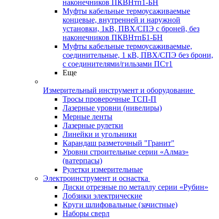
наконечников ПКВНтп1-БН
Муфты кабельные термоусаживаемые
концевые, внутренней и наружной
установки, 1кВ, ПВХ/СПЭ с броней, без
наконечников ПКВНтпБ1-БН
Муфты кабельные термоусаживаемые,
соединительные, 1 кВ, ПВХ/СПЭ без брони,
с соединителями/гильзами ПСт1
Еще
Измерительный инструмент и оборудование
Тросы проверочные ТСП-П
Лазерные уровни (нивелиры)
Мерные ленты
Лазерные рулетки
Линейки и угольники
Карандаш разметочный "Гранит"
Уровни строительные серии «Алмаз»
(ватерпасы)
Рулетки измерительные
Электроинструмент и оснастка
Диски отрезные по металлу серии «Рубин»
Лобзики электрические
Круги шлифовальные (зачистные)
Наборы сверл