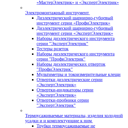
«МастерЭлектрик» и «ЭкспертЭлектрик»
Электромонтажный инструмент
Диэлектрический шарнирно-губцевый
инструмент серии «ПрофиЭлектрик»
Диэлектрический шарнирно-губцевый
инструмент серии «ЭкспертЭлектрик»
Наборы диэлектрического инструмента
серии "ЭкспертЭлектрик"
Тестеры розеток
Наборы диэлектрического инструмента
серии "ПрофиЭлектрик"
Наборы диэлектрических отверток
"ПрофиЭлектрик"
Мультиметры и токоизмерительные клещи
Отвертки диэлектрические серии
«ЭкспертЭлектрик»
Отвертки-индикаторы серии
«ЭкспертЭлектрик»
Отвертки-пробники серии
"ЭкспертЭлектрик"
Термоусаживаемые материалы, изделия холодной
усадки и и комплектующие к ним
Трубки термоусаживаемые не