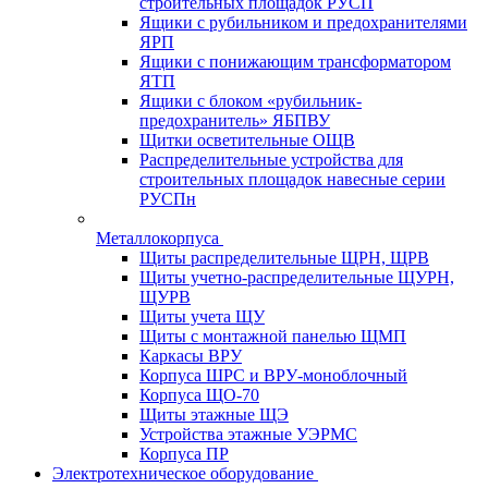
строительных площадок РУСП
Ящики с рубильником и предохранителями
ЯРП
Ящики с понижающим трансформатором
ЯТП
Ящики с блоком «рубильник-
предохранитель» ЯБПВУ
Щитки осветительные ОЩВ
Распределительные устройства для
строительных площадок навесные серии
РУСПн
Металлокорпуса
Щиты распределительные ЩРН, ЩРВ
Щиты учетно-распределительные ЩУРН,
ЩУРВ
Щиты учета ЩУ
Щиты с монтажной панелью ЩМП
Каркасы ВРУ
Корпуса ШРС и ВРУ-моноблочный
Корпуса ЩО-70
Щиты этажные ЩЭ
Устройства этажные УЭРМС
Корпуса ПР
Электротехническое оборудование