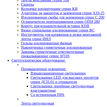
Ленты монтажные серии ЛМ
Скрепы
Колпачки изолирующие серии КИ
Адаптеры ля закороток и заземления серии АЗЗ-25
Изолированные скобы для заземления серии С 200
Ограничители перенапряжения серии ОПН 280
Корпус предохранительной вставки КПВ
Вязки спиральные изолированные серии ВС
Инструменты для натяжения и резки монтажной
ленты серии ИНЛ
Гильзы изолированные фазные
Наконечники герметичные изолированные
Зажимы герметичные ответвительные
прокалывающие серии ЗГОП
Светотехническое оборудование
Промышленное освещение
Взрывозащещенные светильники
Светильники LED для высоких пролетов
серии ДСП-01 и отражатели
Светильники линейные светодиодные
влагозащитные
Со встроенным ПРА
Лента светодиодная