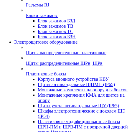
Разъемы RJ
Блоки зажимов
Блок зажимов БЗД
Блок зажимов ТВ
Блок зажимов ТС
Блок зажимов БЗН
Электрощитовое оборудование
Щиты распределительные пластиковые
Щиты распределительные ЩРн, ЩРв
Пластиковые боксы
Корпуса вводного устройства КВУ
Щиты антивандальные ЩПМП (IP65)
Монтажные комплекты на опору для боксов
Монтажные крепления КМА для щитов на
опору
Щиты учета антивандальные ЩУ (IP65)
Шкафы электротехнические с цоколем ШЭ
(IP54)
Пластиковые модифицированные боксы
ЩРН-ПМ и ЩРВ-ПМ с прозрачной дверцей