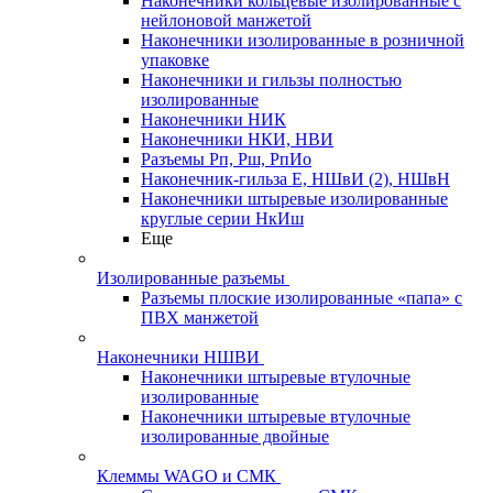
Наконечники кольцевые изолированные с
нейлоновой манжетой
Наконечники изолированные в розничной
упаковке
Наконечники и гильзы полностью
изолированные
Наконечники НИК
Наконечники НКИ, НВИ
Разъемы Рп, Рш, РпИо
Наконечник-гильза Е, НШвИ (2), НШвН
Наконечники штыревые изолированные
круглые серии НкИш
Еще
Изолированные разъемы
Разъемы плоские изолированные «папа» с
ПВХ манжетой
Наконечники НШВИ
Наконечники штыревые втулочные
изолированные
Наконечники штыревые втулочные
изолированные двойные
Клеммы WAGO и СМК