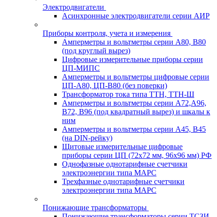
Электродвигатели
Асинхронные электродвигатели серии АИР
Приборы контроля, учета и измерения
Амперметры и вольтметры серии А80, В80
(под круглый вырез)
Цифровые измерительные приборы серии
ЦП-МИПС
Амперметры и вольтметры цифровые серии
ЦП-А80, ЦП-В80 (без поверки)
Трансформатор тока типа ТТН, ТТН-Ш
Амперметры и вольтметры серии А72,А96,
В72, В96 (под квадратный вырез) и шкалы к
ним
Амперметры и вольтметры серии А45, В45
(на DIN-рейку)
Щитовые измерительные цифровые
приборы серии ЦП (72х72 мм, 96х96 мм) РФ
Однофазные однотарифные счетчики
электроэнергии типа МАРС
Трехфазные однотарифные счетчики
электроэнергии типа МАРС
Понижающие трансформаторы
Понижающие трансформаторы серии ТСЗИ