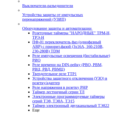
Выключатели-разъединители
Устройства защиты от импульсных
перенапряжений (УЗИП)
Оборудование защиты и автоматизации
Розеточные таймеры "НАРОДНЫЕ" ТРМ-Н,
ТРЭ-Н
ПФ-01 переключатель фаз (однофазный
АВР) с приорит.фазой (3х16А, 160-210В,
230-280В) TDM
Реле импульсные освещения (бистабильные)
РИО
Реле времени на DIN-рейку (РВО, РВМ,
РВЦ, РВД, РВМЦ)
Твердотельное реле ТТР1
Устройства защитного отключения (УЗО) в
розетку/адаптер
Реле напряжения в розетку РНР
Таймер лестничный серии ТЛ
Электронные программируемые таймеры
серий ТЭ8, ТЭ8А, ТЭ15
Таймер электронный двухканальный ТЭ822
Еще