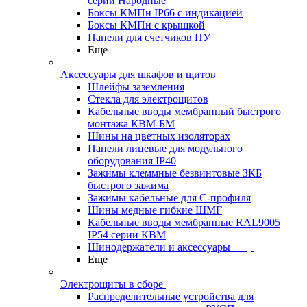
серии Народные
Боксы КМПн IP66 с индикацией
Боксы КМПн с крышкой
Панели для счетчиков ПУ
Еще
Аксессуары для шкафов и щитов
Шлейфы заземления
Стекла для электрощитов
Кабельные вводы мембранный быстрого
монтажа КВМ-БМ
Шины на цветных изоляторах
Панели лицевые для модульного
оборудования IP40
Зажимы клеммные безвинтовые ЗКБ
быстрого зажима
Зажимы кабельные для С-профиля
Шины медные гибкие ШМГ
Кабельные вводы мембранные RAL9005
IP54 серии КВМ
Шинодержатели и аксессуары
Еще
Электрощиты в сборе
Распределительные устройства для