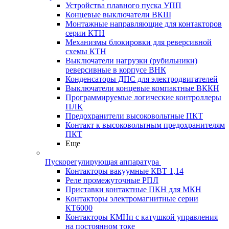
Устройства плавного пуска УПП
Концевые выключатели ВКШ
Монтажные направляющие для контакторов
серии КТН
Механизмы блокировки для реверсивной
схемы КТН
Выключатели нагрузки (рубильники)
реверсивные в корпусе ВНК
Конденсаторы ДПС для электродвигателей
Выключатели концевые компактные ВККН
Программируемые логические контроллеры
ПЛК
Предохранители высоковольтные ПКТ
Контакт к высоковольтным предохранителям
ПКТ
Еще
Пускорегулирующая аппаратура
Контакторы вакуумные КВТ 1,14
Реле промежуточные РПЛ
Приставки контактные ПКН для МКН
Контакторы электромагнитные серии
КТ6000
Контакторы КМНп с катушкой управления
на постоянном токе