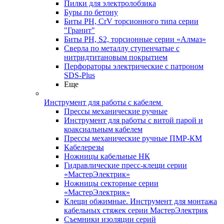
Пилки для электролобзика
Буры по бетону
Биты PH, CrV торсионного типа серии
"Гранит"
Биты PH, S2, торсионные серии «Алмаз»
Сверла по металлу ступенчатые с
нитридтитановым покрытием
Перфораторы электрические с патроном
SDS-Plus
Еще
Инструмент для работы с кабелем
Прессы механические ручные
Инструмент для работы с витой парой и
коаксиальным кабелем
Прессы механические ручные ПМР-КМ
Кабелерезы
Ножницы кабельные НК
Гидравлические пресс-клещи серии
«МастерЭлектрик»
Ножницы секторные серии
«МастерЭлектрик»
Клещи обжимные. Инструмент для монтажа
кабельных стяжек серии МастерЭлектрик
Съемники изоляции серий