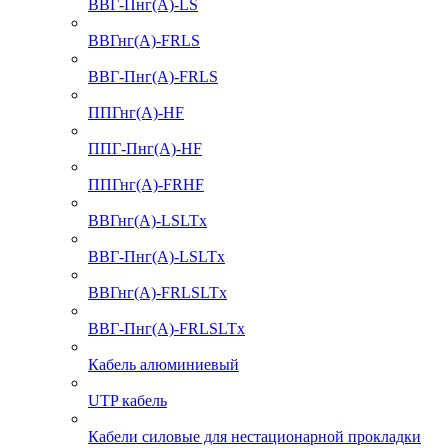
ВВГ-Пнг(А)-LS
ВВГнг(А)-FRLS
ВВГ-Пнг(А)-FRLS
ППГнг(А)-HF
ППГ-Пнг(А)-HF
ППГнг(А)-FRHF
ВВГнг(А)-LSLTx
ВВГ-Пнг(А)-LSLTx
ВВГнг(А)-FRLSLTx
ВВГ-Пнг(А)-FRLSLTx
Кабель алюминиевый
UTP кабель
Кабели силовые для нестационарной прокладки