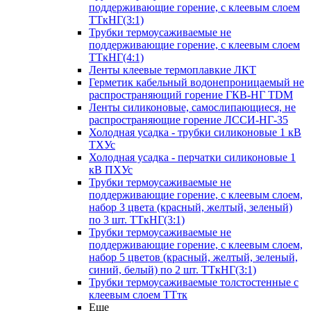
поддерживающие горение, с клеевым слоем
ТТкНГ(3:1)
Трубки термоусаживаемые не
поддерживающие горение, с клеевым слоем
ТТкНГ(4:1)
Ленты клеевые термоплавкие ЛКТ
Герметик кабельный водонепроницаемый не
распространяющий горение ГКВ-НГ TDM
Ленты силиконовые, самослипающиеся, не
распространяющие горение ЛССИ-НГ-35
Холодная усадка - трубки силиконовые 1 кВ
ТХУс
Холодная усадка - перчатки силиконовые 1
кВ ПХУс
Трубки термоусаживаемые не
поддерживающие горение, с клеевым слоем,
набор 3 цвета (красный, желтый, зеленый)
по 3 шт. ТТкНГ(3:1)
Трубки термоусаживаемые не
поддерживающие горение, с клеевым слоем,
набор 5 цветов (красный, желтый, зеленый,
синий, белый) по 2 шт. ТТкНГ(3:1)
Трубки термоусаживаемые толстостенные с
клеевым слоем ТТтк
Еще