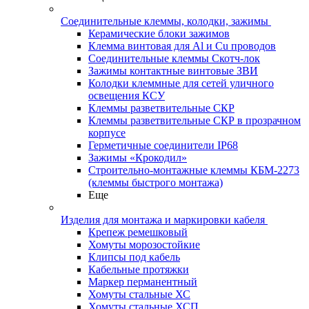
Соединительные клеммы, колодки, зажимы
Керамические блоки зажимов
Клемма винтовая для Al и Cu проводов
Соединительные клеммы Скотч-лок
Зажимы контактные винтовые ЗВИ
Колодки клеммные для сетей уличного
освещения КСУ
Клеммы разветвительные СКР
Клеммы разветвительные СКР в прозрачном
корпусе
Герметичные соединители IP68
Зажимы «Крокодил»
Строительно-монтажные клеммы КБМ-2273
(клеммы быстрого монтажа)
Еще
Изделия для монтажа и маркировки кабеля
Крепеж ремешковый
Хомуты морозостойкие
Клипсы под кабель
Кабельные протяжки
Маркер перманентный
Хомуты стальные ХС
Хомуты стальные ХСП