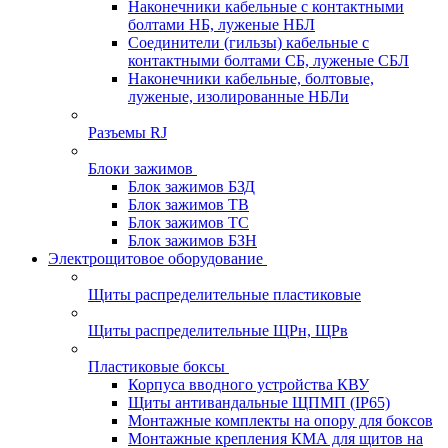
Наконечники кабельные с контактными
болтами НБ, луженые НБЛ
Соединители (гильзы) кабельные с
контактными болтами СБ, луженые СБЛ
Наконечники кабельные, болтовые,
луженые, изолированные НБЛи
Разъемы RJ
Блоки зажимов
Блок зажимов БЗД
Блок зажимов ТВ
Блок зажимов ТС
Блок зажимов БЗН
Электрощитовое оборудование
Щиты распределительные пластиковые
Щиты распределительные ЩРн, ЩРв
Пластиковые боксы
Корпуса вводного устройства КВУ
Щиты антивандальные ЩПМП (IP65)
Монтажные комплекты на опору для боксов
Монтажные крепления КМА для щитов на