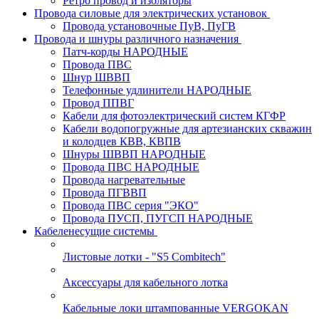
Ретро провод и изоляторы
Провода силовые для электрических установок
Провода установочные ПуВ, ПуГВ
Провода и шнуры различного назначения
Патч-корды НАРОДНЫЕ
Провода ПВС
Шнур ШВВП
Телефонные удлинители НАРОДНЫЕ
Провод ППВГ
Кабели для фотоэлектрический систем КГФР
Кабели водопогружные для артезианских скважин
и колодцев КВВ, КВПВ
Шнуры ШВВП НАРОДНЫЕ
Провода ПВС НАРОДНЫЕ
Провода нагревательные
Провода ПГВВП
Провода ПВС серия "ЭКО"
Провода ПУСП, ПУГСП НАРОДНЫЕ
Кабеленесущие системы
Листовые лотки - "S5 Combitech"
Аксессуары для кабельного лотка
Кабельные локи штампованные VERGOKAN