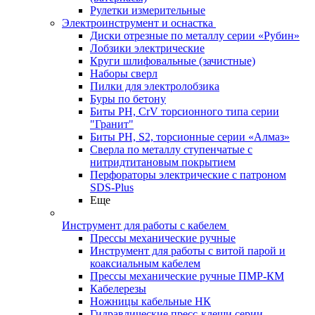
Рулетки измерительные
Электроинструмент и оснастка
Диски отрезные по металлу серии «Рубин»
Лобзики электрические
Круги шлифовальные (зачистные)
Наборы сверл
Пилки для электролобзика
Буры по бетону
Биты PH, CrV торсионного типа серии
"Гранит"
Биты PH, S2, торсионные серии «Алмаз»
Сверла по металлу ступенчатые с
нитридтитановым покрытием
Перфораторы электрические с патроном
SDS-Plus
Еще
Инструмент для работы с кабелем
Прессы механические ручные
Инструмент для работы с витой парой и
коаксиальным кабелем
Прессы механические ручные ПМР-КМ
Кабелерезы
Ножницы кабельные НК
Гидравлические пресс-клещи серии