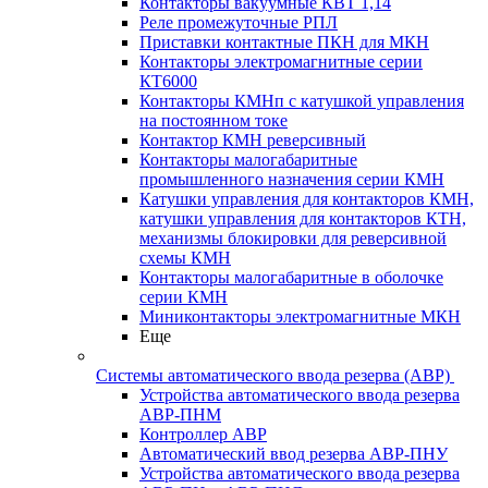
Контакторы вакуумные КВТ 1,14
Реле промежуточные РПЛ
Приставки контактные ПКН для МКН
Контакторы электромагнитные серии
КТ6000
Контакторы КМНп с катушкой управления
на постоянном токе
Контактор КМН реверсивный
Контакторы малогабаритные
промышленного назначения серии КМН
Катушки управления для контакторов КМН,
катушки управления для контакторов КТН,
механизмы блокировки для реверсивной
схемы КМН
Контакторы малогабаритные в оболочке
серии КМН
Миниконтакторы электромагнитные МКН
Еще
Системы автоматического ввода резерва (АВР)
Устройства автоматического ввода резерва
АВР-ПНМ
Контроллер АВР
Автоматический ввод резерва АВР-ПНУ
Устройства автоматического ввода резерва