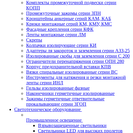
Комплекты промежуточной подвески серии
КОПП
Промежуточные зажимы серии ЗПН
Кронштейны анкерные серий КАМ, КАБ
Крюки монтажные серий КМ, КМУ, КМС
Фасадные крепления серии КФК
Ленты монтажные серии ЛМ
Скрепы
Колпачки изолирующие серии КИ
Адаптеры ля закороток и заземления серии АЗЗ-25
Изолированные скобы для заземления серии С 200
Ограничители перенапряжения серии ОПН 280
Корпус предохранительной вставки КПВ
Вязки спиральные изолированные серии ВС
Инструменты для натяжения и резки монтажной
ленты серии ИНЛ
Гильзы изолированные фазные
Наконечники герметичные изолированные
Зажимы герметичные ответвительные
прокалывающие серии ЗГОП
Светотехническое оборудование
Промышленное освещение
Взрывозащещенные светильники
Светильники LED для высоких пролетов