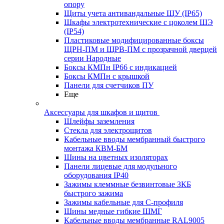
опору
Щиты учета антивандальные ЩУ (IP65)
Шкафы электротехнические с цоколем ШЭ
(IP54)
Пластиковые модифицированные боксы
ЩРН-ПМ и ЩРВ-ПМ с прозрачной дверцей
серии Народные
Боксы КМПн IP66 с индикацией
Боксы КМПн с крышкой
Панели для счетчиков ПУ
Еще
Аксессуары для шкафов и щитов
Шлейфы заземления
Стекла для электрощитов
Кабельные вводы мембранный быстрого
монтажа КВМ-БМ
Шины на цветных изоляторах
Панели лицевые для модульного
оборудования IP40
Зажимы клеммные безвинтовые ЗКБ
быстрого зажима
Зажимы кабельные для С-профиля
Шины медные гибкие ШМГ
Кабельные вводы мембранные RAL9005