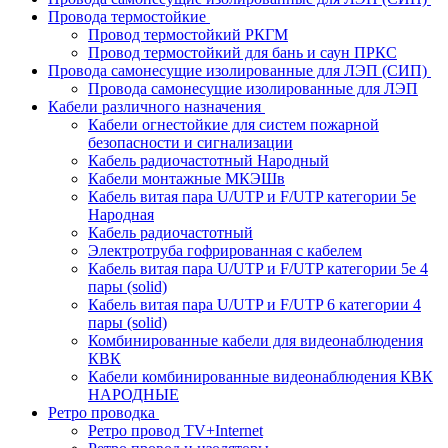
Провода термостойкие
Провод термостойкий РКГМ
Провод термостойкий для бань и саун ПРКС
Провода самонесущие изолированные для ЛЭП (СИП)
Провода самонесущие изолированные для ЛЭП
Кабели различного назначения
Кабели огнестойкие для систем пожарной
безопасности и сигнализации
Кабель радиочастотный Народный
Кабели монтажные МКЭШв
Кабель витая пара U/UTP и F/UTP категории 5е
Народная
Кабель радиочастотный
Электротруба гофрированная с кабелем
Кабель витая пара U/UTP и F/UTP категории 5e 4
пары (solid)
Кабель витая пара U/UTP и F/UTP 6 категории 4
пары (solid)
Комбинированные кабели для видеонаблюдения
КВК
Кабели комбинированные видеонаблюдения КВК
НАРОДНЫЕ
Ретро проводка
Ретро провод TV+Internet