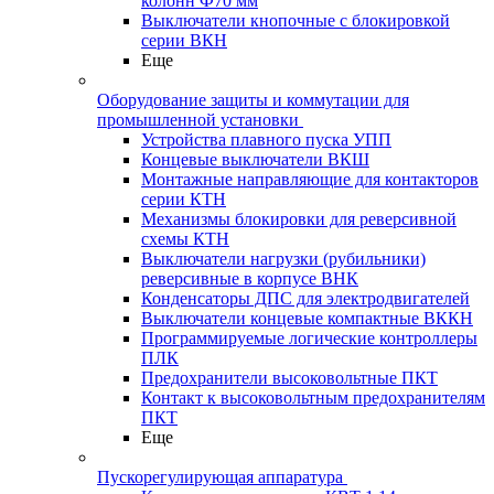
колонн Ф70 мм
Выключатели кнопочные с блокировкой
серии ВКН
Еще
Оборудование защиты и коммутации для
промышленной установки
Устройства плавного пуска УПП
Концевые выключатели ВКШ
Монтажные направляющие для контакторов
серии КТН
Механизмы блокировки для реверсивной
схемы КТН
Выключатели нагрузки (рубильники)
реверсивные в корпусе ВНК
Конденсаторы ДПС для электродвигателей
Выключатели концевые компактные ВККН
Программируемые логические контроллеры
ПЛК
Предохранители высоковольтные ПКТ
Контакт к высоковольтным предохранителям
ПКТ
Еще
Пускорегулирующая аппаратура