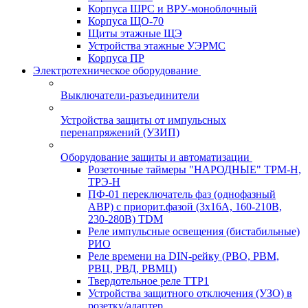
Корпуса ШРС и ВРУ-моноблочный
Корпуса ЩО-70
Щиты этажные ЩЭ
Устройства этажные УЭРМС
Корпуса ПР
Электротехническое оборудование
Выключатели-разъединители
Устройства защиты от импульсных
перенапряжений (УЗИП)
Оборудование защиты и автоматизации
Розеточные таймеры "НАРОДНЫЕ" ТРМ-Н,
ТРЭ-Н
ПФ-01 переключатель фаз (однофазный
АВР) с приорит.фазой (3х16А, 160-210В,
230-280В) TDM
Реле импульсные освещения (бистабильные)
РИО
Реле времени на DIN-рейку (РВО, РВМ,
РВЦ, РВД, РВМЦ)
Твердотельное реле ТТР1
Устройства защитного отключения (УЗО) в
розетку/адаптер