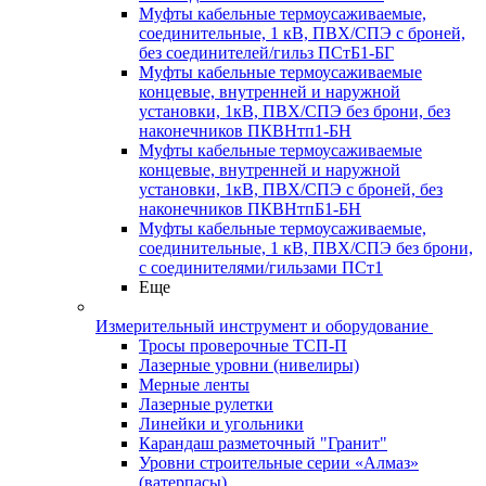
Муфты кабельные термоусаживаемые,
соединительные, 1 кВ, ПВХ/СПЭ с броней,
без соединителей/гильз ПСтБ1-БГ
Муфты кабельные термоусаживаемые
концевые, внутренней и наружной
установки, 1кВ, ПВХ/СПЭ без брони, без
наконечников ПКВНтп1-БН
Муфты кабельные термоусаживаемые
концевые, внутренней и наружной
установки, 1кВ, ПВХ/СПЭ с броней, без
наконечников ПКВНтпБ1-БН
Муфты кабельные термоусаживаемые,
соединительные, 1 кВ, ПВХ/СПЭ без брони,
с соединителями/гильзами ПСт1
Еще
Измерительный инструмент и оборудование
Тросы проверочные ТСП-П
Лазерные уровни (нивелиры)
Мерные ленты
Лазерные рулетки
Линейки и угольники
Карандаш разметочный "Гранит"
Уровни строительные серии «Алмаз»
(ватерпасы)