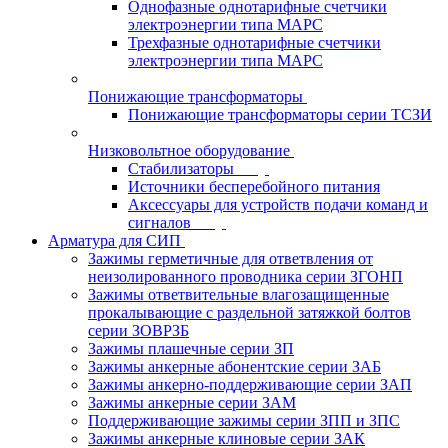
Однофазные однотарифные счетчики
электроэнергии типа МАРС
Трехфазные однотарифные счетчики
электроэнергии типа МАРС
Понижающие трансформаторы
Понижающие трансформаторы серии ТСЗИ
Низковольтное оборудование
Стабилизаторы
Источники бесперебойного питания
Аксессуары для устройств подачи команд и
сигналов
Арматура для СИП
Зажимы герметичные для ответвления от
неизолированного проводника серии ЗГОНП
Зажимы ответвительные влагозащищенные
прокалывающие с раздельной затяжкой болтов
серии ЗОВРЗБ
Зажимы плашечные серии ЗП
Зажимы анкерные абонентские серии ЗАБ
Зажимы анкерно-поддерживающие серии ЗАП
Зажимы анкерные серии ЗАМ
Поддерживающие зажимы серии ЗПП и ЗПС
Зажимы анкерные клиновые серии ЗАК