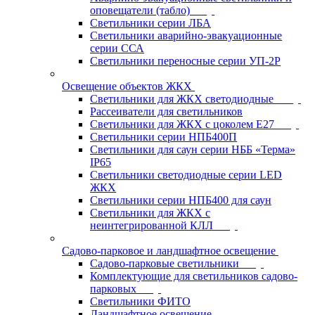
оповещатели (табло)
Светильники серии ЛБА
Светильники аварийно-эвакуационные
серии ССА
Светильники переносные серии УП-2Р
Освещение объектов ЖКХ
Светильники для ЖКХ светодиодные
Рассеиватели для светильников
Светильники для ЖКХ с цоколем Е27
Светильники серии НПБ400П
Светильники для саун серии НББ «Терма»
IP65
Светильники светодиодные серии LED
ЖКХ
Светильники серии НПБ400 для саун
Светильники для ЖКХ с
неинтегрированной КЛЛ
Садово-парковое и ландшафтное освещение
Садово-парковые светильники
Комплектующие для светильников садово-
парковых
Светильники ФИТО
Ландшафтное освещение