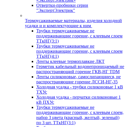
«ЭкспертЭлектрик»
Отвертки-пробники серии
"ЭкспертЭлектрик"
Термоусаживаемые материалы, изделия холодной
усадки и и комплектующие к ним
Трубки термоусаживаемые не
поддерживающие горение, с клеевым слоем
ТТкНГ(3:1)
Трубки термоусаживаемые не
поддерживающие горение, с клеевым слоем
ТТкНГ(4:1)
Ленты клеевые термоплавкие ЛКТ
Герметик кабельный водонепроницаемый не
распространяющий горение ГКВ-НГ TDM
Ленты силиконовые, самослипающиеся, не
распространяющие горение ЛССИ-НГ-35
Холодная усадка - трубки силиконовые 1 кВ
ТХУс
Холодная усадка - перчатки силиконовые 1
кВ ПХУс
Трубки термоусаживаемые не
поддерживающие горение, с клеевым слоем,
набор 3 цвета (красный, желтый, зеленый)
по 3 шт. ТТкНГ(3:1)