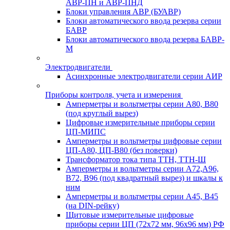
АВР-ПН и АВР-ПНД
Блоки управления АВР (БУАВР)
Блоки автоматического ввода резерва серии
БАВР
Блоки автоматического ввода резерва БАВР-
М
Электродвигатели
Асинхронные электродвигатели серии АИР
Приборы контроля, учета и измерения
Амперметры и вольтметры серии А80, В80
(под круглый вырез)
Цифровые измерительные приборы серии
ЦП-МИПС
Амперметры и вольтметры цифровые серии
ЦП-А80, ЦП-В80 (без поверки)
Трансформатор тока типа ТТН, ТТН-Ш
Амперметры и вольтметры серии А72,А96,
В72, В96 (под квадратный вырез) и шкалы к
ним
Амперметры и вольтметры серии А45, В45
(на DIN-рейку)
Щитовые измерительные цифровые
приборы серии ЦП (72х72 мм, 96х96 мм) РФ