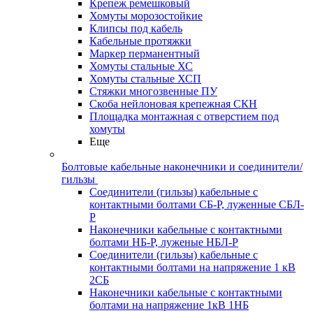
Крепеж ремешковый
Хомуты морозостойкие
Клипсы под кабель
Кабельные протяжки
Маркер перманентный
Хомуты стальные ХС
Хомуты стальные ХСП
Стяжки многозвенные ПУ
Скоба нейлоновая крепежная СКН
Площадка монтажная с отверстием под
хомуты
Еще
Болтовые кабельные наконечники и соединители/
гильзы
Соединители (гильзы) кабельные с
контактными болтами СБ-Р, луженные СБЛ-
Р
Наконечники кабельные с контактными
болтами НБ-Р, луженые НБЛ-Р
Соединители (гильзы) кабельные с
контактными болтами на напряжение 1 кВ
2СБ
Наконечники кабельные с контактными
болтами на напряжение 1кВ 1НБ