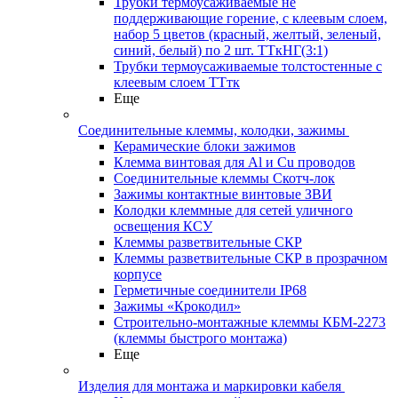
Трубки термоусаживаемые не
поддерживающие горение, с клеевым слоем,
набор 5 цветов (красный, желтый, зеленый,
синий, белый) по 2 шт. ТТкНГ(3:1)
Трубки термоусаживаемые толстостенные с
клеевым слоем ТТтк
Еще
Соединительные клеммы, колодки, зажимы
Керамические блоки зажимов
Клемма винтовая для Al и Cu проводов
Соединительные клеммы Скотч-лок
Зажимы контактные винтовые ЗВИ
Колодки клеммные для сетей уличного
освещения КСУ
Клеммы разветвительные СКР
Клеммы разветвительные СКР в прозрачном
корпусе
Герметичные соединители IP68
Зажимы «Крокодил»
Строительно-монтажные клеммы КБМ-2273
(клеммы быстрого монтажа)
Еще
Изделия для монтажа и маркировки кабеля