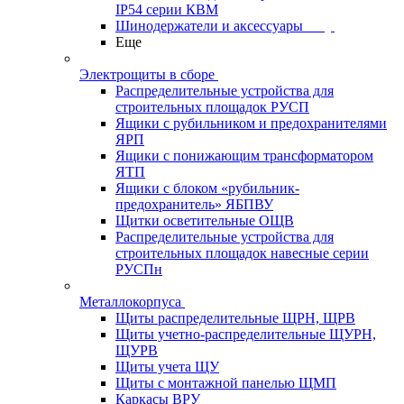
IP54 серии КВМ
Шинодержатели и аксессуары
Еще
Электрощиты в сборе
Распределительные устройства для
строительных площадок РУСП
Ящики с рубильником и предохранителями
ЯРП
Ящики с понижающим трансформатором
ЯТП
Ящики с блоком «рубильник-
предохранитель» ЯБПВУ
Щитки осветительные ОЩВ
Распределительные устройства для
строительных площадок навесные серии
РУСПн
Металлокорпуса
Щиты распределительные ЩРН, ЩРВ
Щиты учетно-распределительные ЩУРН,
ЩУРВ
Щиты учета ЩУ
Щиты с монтажной панелью ЩМП
Каркасы ВРУ