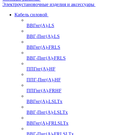
Электроустановочные изделия и аксессуары
Кабель силовой
ВВГнг(А)-LS
ВВГ-Пнг(А)-LS
ВВГнг(А)-FRLS
ВВГ-Пнг(А)-FRLS
ППГнг(А)-HF
ППГ-Пнг(А)-HF
ППГнг(А)-FRHF
ВВГнг(А)-LSLTx
ВВГ-Пнг(А)-LSLTx
ВВГнг(А)-FRLSLTx
ВВГ-Пнг(А)-FRLSLTx