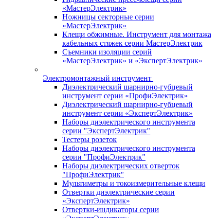
«МастерЭлектрик»
Ножницы секторные серии
«МастерЭлектрик»
Клещи обжимные. Инструмент для монтажа
кабельных стяжек серии МастерЭлектрик
Съемники изоляции серий
«МастерЭлектрик» и «ЭкспертЭлектрик»
Электромонтажный инструмент
Диэлектрический шарнирно-губцевый
инструмент серии «ПрофиЭлектрик»
Диэлектрический шарнирно-губцевый
инструмент серии «ЭкспертЭлектрик»
Наборы диэлектрического инструмента
серии "ЭкспертЭлектрик"
Тестеры розеток
Наборы диэлектрического инструмента
серии "ПрофиЭлектрик"
Наборы диэлектрических отверток
"ПрофиЭлектрик"
Мультиметры и токоизмерительные клещи
Отвертки диэлектрические серии
«ЭкспертЭлектрик»
Отвертки-индикаторы серии