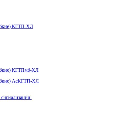
ибкие) КГТП-ХЛ
гибкие) КГТПмб-ХЛ
гибкие) АсКГТП-ХЛ
и сигнализации