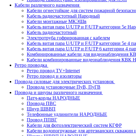
Кабели различного назначения
Кабели огнестойкие для систем пожарной безопасн
Кабель радиочастотный Народный
Кабели монтажные МКЭШв
Кабель витая пара U/UTP и F/UTP категории 5е На
Кабель радиочастотный
Электротруба гофрированная с кабелем
Кабель витая пара U/UTP и F/UTP категории 5e 4 пар
Кабель витая пара U/UTP и F/UTP 6 категории 4 пары
Комбинированные кабели для видеонаблюдения К
Кабели комбинированные видеонаблюдения КВ
Ретро проводка
Ретро провод TV+Internet
Ретро провод и изоляторы
Провода силовые для электрических установок
Провода установочные ПуВ, ПуГВ
Провода и шнуры различного назначения
Патч-корды НАРОДНЫЕ
Провода ПВС
Шнур ШВВП
Телефонные удлинители НАРОДНЫЕ
Провод ППВГ
Кабели для фотоэлектрический систем КГФР
Кабели водопогружные для артезианских скважин