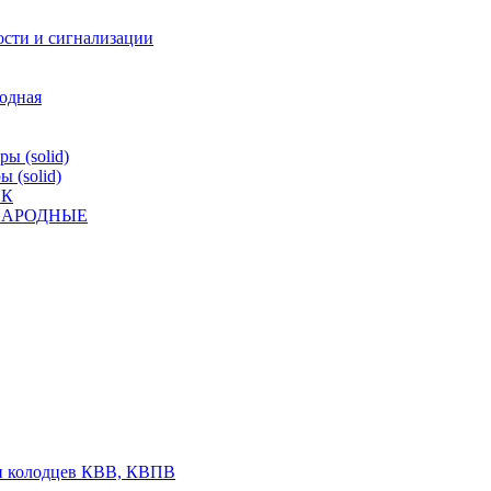
ости и сигнализации
родная
ы (solid)
 (solid)
ВК
К НАРОДНЫЕ
 и колодцев КВВ, КВПВ