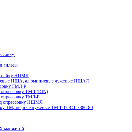
ессовку
и гильзы
д пайку НПМЛ
ниевые НША, алюминиевые луженые НШАЛ
ссовку ГМЛ-Р
 опрессовку ТМЛ (DIN)
 опрессовку ТМЛ-Р
од опрессовку НШМЛ
вку ТМ, медные луженые ТМЛ. ГОСТ 7386-80
ВХ манжетой