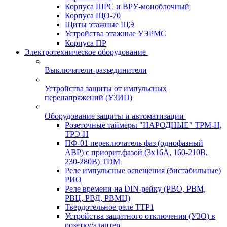
Корпуса ШРС и ВРУ-моноблочный
Корпуса ЩО-70
Щиты этажные ЩЭ
Устройства этажные УЭРМС
Корпуса ПР
Электротехническое оборудование
Выключатели-разъединители
Устройства защиты от импульсных
перенапряжений (УЗИП)
Оборудование защиты и автоматизации
Розеточные таймеры "НАРОДНЫЕ" ТРМ-Н,
ТРЭ-Н
ПФ-01 переключатель фаз (однофазный
АВР) с приорит.фазой (3х16А, 160-210В,
230-280В) TDM
Реле импульсные освещения (бистабильные)
РИО
Реле времени на DIN-рейку (РВО, РВМ,
РВЦ, РВД, РВМЦ)
Твердотельное реле ТТР1
Устройства защитного отключения (УЗО) в
розетку/адаптер