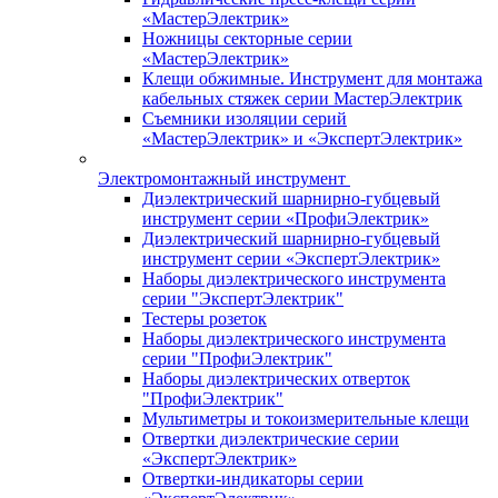
«МастерЭлектрик»
Ножницы секторные серии
«МастерЭлектрик»
Клещи обжимные. Инструмент для монтажа
кабельных стяжек серии МастерЭлектрик
Съемники изоляции серий
«МастерЭлектрик» и «ЭкспертЭлектрик»
Электромонтажный инструмент
Диэлектрический шарнирно-губцевый
инструмент серии «ПрофиЭлектрик»
Диэлектрический шарнирно-губцевый
инструмент серии «ЭкспертЭлектрик»
Наборы диэлектрического инструмента
серии "ЭкспертЭлектрик"
Тестеры розеток
Наборы диэлектрического инструмента
серии "ПрофиЭлектрик"
Наборы диэлектрических отверток
"ПрофиЭлектрик"
Мультиметры и токоизмерительные клещи
Отвертки диэлектрические серии
«ЭкспертЭлектрик»
Отвертки-индикаторы серии