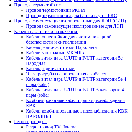
Провода термостойкие
Провод термостойкий РКГМ
Провод термостойкий для бань и саун ПРКС
Провода самонесущие изолированные для ЛЭП (СИП)
Провода самонесущие изолированные для ЛЭП
Кабели различного назначения
Кабели огнестойкие для систем пожарной
безопасности и сигнализации
Кабель радиочастотный Народный
Кабели монтажные МКЭШв
Кабель витая пара U/UTP и F/UTP категории 5е
Народная
Кабель радиочастотный
Электротруба гофрированная с кабелем
Кабель витая пара U/UTP и F/UTP категории 5e 4
пары (solid)
Кабель витая пара U/UTP и F/UTP 6 категории 4
пары (solid)
Комбинированные кабели для видеонаблюдения
КВК
Кабели комбинированные видеонаблюдения КВК
НАРОДНЫЕ
Ретро проводка
Ретро провод TV+Internet