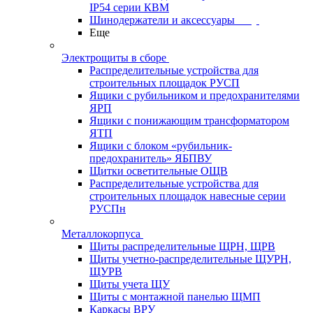
IP54 серии КВМ
Шинодержатели и аксессуары
Еще
Электрощиты в сборе
Распределительные устройства для
строительных площадок РУСП
Ящики с рубильником и предохранителями
ЯРП
Ящики с понижающим трансформатором
ЯТП
Ящики с блоком «рубильник-
предохранитель» ЯБПВУ
Щитки осветительные ОЩВ
Распределительные устройства для
строительных площадок навесные серии
РУСПн
Металлокорпуса
Щиты распределительные ЩРН, ЩРВ
Щиты учетно-распределительные ЩУРН,
ЩУРВ
Щиты учета ЩУ
Щиты с монтажной панелью ЩМП
Каркасы ВРУ