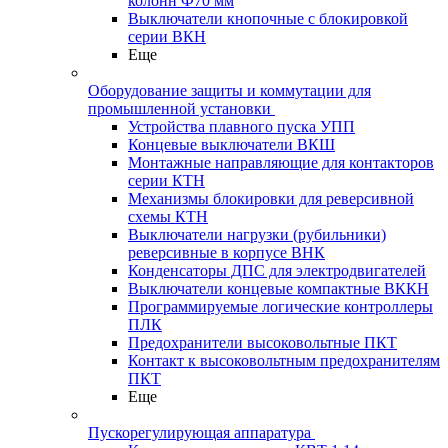
колонн Ф70 мм
Выключатели кнопочные с блокировкой
серии ВКН
Еще
Оборудование защиты и коммутации для
промышленной установки
Устройства плавного пуска УПП
Концевые выключатели ВКШ
Монтажные направляющие для контакторов
серии КТН
Механизмы блокировки для реверсивной
схемы КТН
Выключатели нагрузки (рубильники)
реверсивные в корпусе ВНК
Конденсаторы ДПС для электродвигателей
Выключатели концевые компактные ВККН
Программируемые логические контроллеры
ПЛК
Предохранители высоковольтные ПКТ
Контакт к высоковольтным предохранителям
ПКТ
Еще
Пускорегулирующая аппаратура