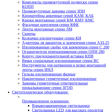
Комплекты промежуточной подвески серии
КОПП
Промежуточные зажимы серии ЗПН
Кронштейны анкерные серий КАМ, КАБ
Крюки монтажные серий КМ, КМУ, КМС
Фасадные крепления серии КФК
Ленты монтажные серии ЛМ
Скрепы
Колпачки изолирующие серии КИ
Адаптеры ля закороток и заземления серии АЗЗ-25
Изолированные скобы для заземления серии С 200
Ограничители перенапряжения серии ОПН 280
Корпус предохранительной вставки КПВ
Вязки спиральные изолированные серии ВС
Инструменты для натяжения и резки монтажной
ленты серии ИНЛ
Гильзы изолированные фазные
Наконечники герметичные изолированные
Зажимы герметичные ответвительные
прокалывающие серии ЗГОП
Светотехническое оборудование
Промышленное освещение
Взрывозащещенные светильники
Светильники LED для высоких пролетов