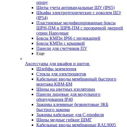
опору
Щиты учета антивандальные ЩУ (IP65)
Шкафы электротехнические с цоколем ШЭ
(IP54)
Пластиковые модифицированные боксы
ЩРН-ПМ и ЩРВ-ПМ с прозрачной дверцей
серии Народные
Боксы КМПн IP66 с индикацией
Боксы КМПн с крышкой
Панели для счетчиков ПУ
Еще
Аксессуары для шкафов и щитов
Шлейфы заземления
Стекла для электрощитов
Кабельные вводы мембранный быстрого
монтажа КВМ-БМ
Шины на цветных изоляторах
Панели лицевые для модульного
оборудования IP40
Зажимы клеммные безвинтовые ЗКБ
быстрого зажима
Зажимы кабельные для С-профиля
Шины медные гибкие ШМГ
Кабельные вводы мембранные RAL9005