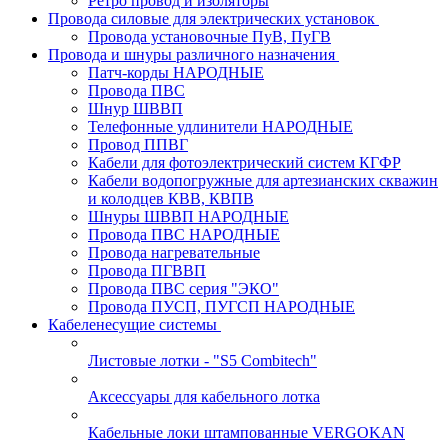
Ретро провод и изоляторы
Провода силовые для электрических установок
Провода установочные ПуВ, ПуГВ
Провода и шнуры различного назначения
Патч-корды НАРОДНЫЕ
Провода ПВС
Шнур ШВВП
Телефонные удлинители НАРОДНЫЕ
Провод ППВГ
Кабели для фотоэлектрический систем КГФР
Кабели водопогружные для артезианских скважин
и колодцев КВВ, КВПВ
Шнуры ШВВП НАРОДНЫЕ
Провода ПВС НАРОДНЫЕ
Провода нагревательные
Провода ПГВВП
Провода ПВС серия "ЭКО"
Провода ПУСП, ПУГСП НАРОДНЫЕ
Кабеленесущие системы
Листовые лотки - "S5 Combitech"
Аксессуары для кабельного лотка
Кабельные локи штампованные VERGOKAN