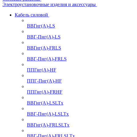
Электроустановочные изделия и аксессуары
Кабель силовой
ВВГнг(А)-LS
ВВГ-Пнг(А)-LS
ВВГнг(А)-FRLS
ВВГ-Пнг(А)-FRLS
ППГнг(А)-HF
ППГ-Пнг(А)-HF
ППГнг(А)-FRHF
ВВГнг(А)-LSLTx
ВВГ-Пнг(А)-LSLTx
ВВГнг(А)-FRLSLTx
ВВГ-Пнг(А)-FRLSLTx