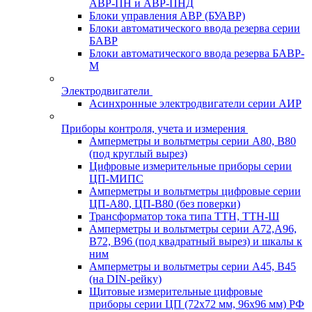
АВР-ПН и АВР-ПНД
Блоки управления АВР (БУАВР)
Блоки автоматического ввода резерва серии
БАВР
Блоки автоматического ввода резерва БАВР-
М
Электродвигатели
Асинхронные электродвигатели серии АИР
Приборы контроля, учета и измерения
Амперметры и вольтметры серии А80, В80
(под круглый вырез)
Цифровые измерительные приборы серии
ЦП-МИПС
Амперметры и вольтметры цифровые серии
ЦП-А80, ЦП-В80 (без поверки)
Трансформатор тока типа ТТН, ТТН-Ш
Амперметры и вольтметры серии А72,А96,
В72, В96 (под квадратный вырез) и шкалы к
ним
Амперметры и вольтметры серии А45, В45
(на DIN-рейку)
Щитовые измерительные цифровые
приборы серии ЦП (72х72 мм, 96х96 мм) РФ