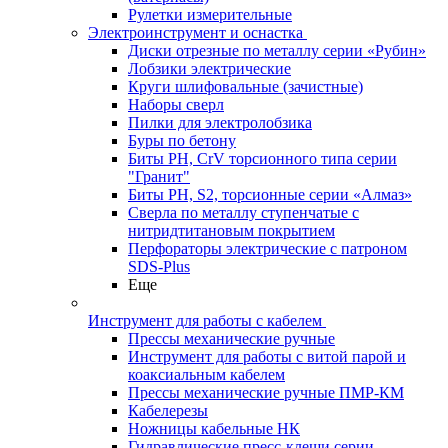
Рулетки измерительные
Электроинструмент и оснастка
Диски отрезные по металлу серии «Рубин»
Лобзики электрические
Круги шлифовальные (зачистные)
Наборы сверл
Пилки для электролобзика
Буры по бетону
Биты PH, CrV торсионного типа серии
"Гранит"
Биты PH, S2, торсионные серии «Алмаз»
Сверла по металлу ступенчатые с
нитридтитановым покрытием
Перфораторы электрические с патроном
SDS-Plus
Еще
Инструмент для работы с кабелем
Прессы механические ручные
Инструмент для работы с витой парой и
коаксиальным кабелем
Прессы механические ручные ПМР-КМ
Кабелерезы
Ножницы кабельные НК
Гидравлические пресс-клещи серии