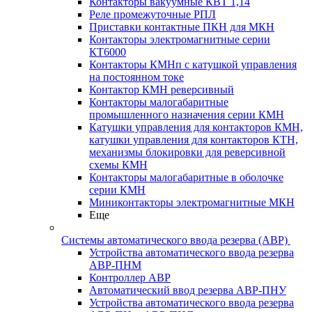
Контакторы вакуумные КВТ 1,14
Реле промежуточные РПЛ
Приставки контактные ПКН для МКН
Контакторы электромагнитные серии
КТ6000
Контакторы КМНп с катушкой управления
на постоянном токе
Контактор КМН реверсивный
Контакторы малогабаритные
промышленного назначения серии КМН
Катушки управления для контакторов КМН,
катушки управления для контакторов КТН,
механизмы блокировки для реверсивной
схемы КМН
Контакторы малогабаритные в оболочке
серии КМН
Миниконтакторы электромагнитные МКН
Еще
Системы автоматического ввода резерва (АВР)
Устройства автоматического ввода резерва
АВР-ПНМ
Контроллер АВР
Автоматический ввод резерва АВР-ПНУ
Устройства автоматического ввода резерва