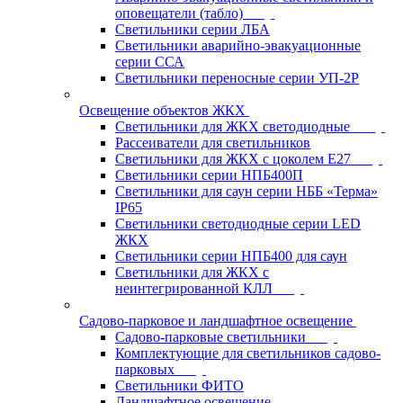
оповещатели (табло)
Светильники серии ЛБА
Светильники аварийно-эвакуационные
серии ССА
Светильники переносные серии УП-2Р
Освещение объектов ЖКХ
Светильники для ЖКХ светодиодные
Рассеиватели для светильников
Светильники для ЖКХ с цоколем Е27
Светильники серии НПБ400П
Светильники для саун серии НББ «Терма»
IP65
Светильники светодиодные серии LED
ЖКХ
Светильники серии НПБ400 для саун
Светильники для ЖКХ с
неинтегрированной КЛЛ
Садово-парковое и ландшафтное освещение
Садово-парковые светильники
Комплектующие для светильников садово-
парковых
Светильники ФИТО
Ландшафтное освещение