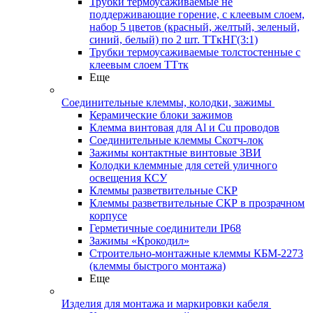
Трубки термоусаживаемые не
поддерживающие горение, с клеевым слоем,
набор 5 цветов (красный, желтый, зеленый,
синий, белый) по 2 шт. ТТкНГ(3:1)
Трубки термоусаживаемые толстостенные с
клеевым слоем ТТтк
Еще
Соединительные клеммы, колодки, зажимы
Керамические блоки зажимов
Клемма винтовая для Al и Cu проводов
Соединительные клеммы Скотч-лок
Зажимы контактные винтовые ЗВИ
Колодки клеммные для сетей уличного
освещения КСУ
Клеммы разветвительные СКР
Клеммы разветвительные СКР в прозрачном
корпусе
Герметичные соединители IP68
Зажимы «Крокодил»
Строительно-монтажные клеммы КБМ-2273
(клеммы быстрого монтажа)
Еще
Изделия для монтажа и маркировки кабеля