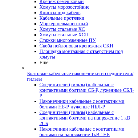
Крепеж ремешковый
Хомуты морозостойкие
Клипсы под кабель
Кабельные протяжки
Маркер перманентный
Хомуты стальные ХС
Хомуты стальные ХСП
Стяжки многозвенные ПУ
Скоба нейлоновая крепежная СКН
Площадка монтажная с отверстием под
хомуты
Еще
Болтовые кабельные наконечники и соединители/
гильзы
Соединители (гильзы) кабельные с
контактными болтами СБ-Р, луженные СБЛ-
Р
Наконечники кабельные с контактными
болтами НБ-Р, луженые НБЛ-Р
Соединители (гильзы) кабельные с
контактными болтами на напряжение 1 кВ
2СБ
Наконечники кабельные с контактными
болтами на напряжение 1кВ 1НБ