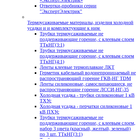
«ЭкспертЭлектрик»
Отвертки-пробники серии
"ЭкспертЭлектрик"
Термоусаживаемые материалы, изделия холодной
усадки и и комплектующие к ним
Трубки термоусаживаемые не
поддерживающие горение, с клеевым слоем
ТТкНГ(3:1)
Трубки термоусаживаемые не
поддерживающие горение, с клеевым слоем
ТТкНГ(4:1)
Ленты клеевые термоплавкие ЛКТ
Герметик кабельный водонепроницаемый не
распространяющий горение ГКВ-НГ TDM
Ленты силиконовые, самослипающиеся, не
распространяющие горение ЛССИ-НГ-35
Холодная усадка - трубки силиконовые 1 кВ
ТХУс
Холодная усадка - перчатки силиконовые 1
кВ ПХУс
Трубки термоусаживаемые не
поддерживающие горение, с клеевым слоем,
набор 3 цвета (красный, желтый, зеленый)
по 3 шт. ТТкНГ(3:1)