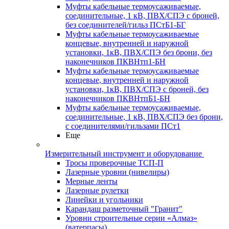
Муфты кабельные термоусаживаемые,
соединительные, 1 кВ, ПВХ/СПЭ с броней,
без соединителей/гильз ПСтБ1-БГ
Муфты кабельные термоусаживаемые
концевые, внутренней и наружной
установки, 1кВ, ПВХ/СПЭ без брони, без
наконечников ПКВНтп1-БН
Муфты кабельные термоусаживаемые
концевые, внутренней и наружной
установки, 1кВ, ПВХ/СПЭ с броней, без
наконечников ПКВНтпБ1-БН
Муфты кабельные термоусаживаемые,
соединительные, 1 кВ, ПВХ/СПЭ без брони,
с соединителями/гильзами ПСт1
Еще
Измерительный инструмент и оборудование
Тросы проверочные ТСП-П
Лазерные уровни (нивелиры)
Мерные ленты
Лазерные рулетки
Линейки и угольники
Карандаш разметочный "Гранит"
Уровни строительные серии «Алмаз»
(ватерпасы)