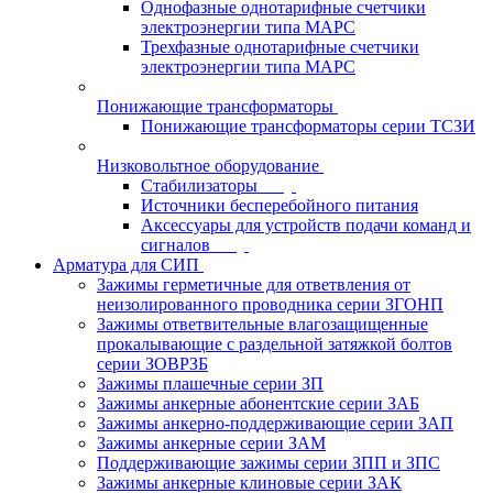
Однофазные однотарифные счетчики
электроэнергии типа МАРС
Трехфазные однотарифные счетчики
электроэнергии типа МАРС
Понижающие трансформаторы
Понижающие трансформаторы серии ТСЗИ
Низковольтное оборудование
Стабилизаторы
Источники бесперебойного питания
Аксессуары для устройств подачи команд и
сигналов
Арматура для СИП
Зажимы герметичные для ответвления от
неизолированного проводника серии ЗГОНП
Зажимы ответвительные влагозащищенные
прокалывающие с раздельной затяжкой болтов
серии ЗОВРЗБ
Зажимы плашечные серии ЗП
Зажимы анкерные абонентские серии ЗАБ
Зажимы анкерно-поддерживающие серии ЗАП
Зажимы анкерные серии ЗАМ
Поддерживающие зажимы серии ЗПП и ЗПС
Зажимы анкерные клиновые серии ЗАК