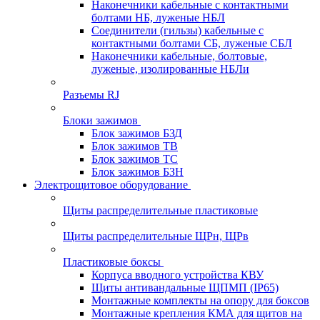
Наконечники кабельные с контактными
болтами НБ, луженые НБЛ
Соединители (гильзы) кабельные с
контактными болтами СБ, луженые СБЛ
Наконечники кабельные, болтовые,
луженые, изолированные НБЛи
Разъемы RJ
Блоки зажимов
Блок зажимов БЗД
Блок зажимов ТВ
Блок зажимов ТС
Блок зажимов БЗН
Электрощитовое оборудование
Щиты распределительные пластиковые
Щиты распределительные ЩРн, ЩРв
Пластиковые боксы
Корпуса вводного устройства КВУ
Щиты антивандальные ЩПМП (IP65)
Монтажные комплекты на опору для боксов
Монтажные крепления КМА для щитов на