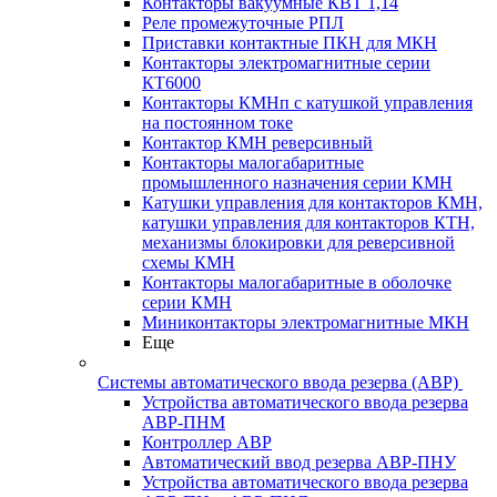
Контакторы вакуумные КВТ 1,14
Реле промежуточные РПЛ
Приставки контактные ПКН для МКН
Контакторы электромагнитные серии
КТ6000
Контакторы КМНп с катушкой управления
на постоянном токе
Контактор КМН реверсивный
Контакторы малогабаритные
промышленного назначения серии КМН
Катушки управления для контакторов КМН,
катушки управления для контакторов КТН,
механизмы блокировки для реверсивной
схемы КМН
Контакторы малогабаритные в оболочке
серии КМН
Миниконтакторы электромагнитные МКН
Еще
Системы автоматического ввода резерва (АВР)
Устройства автоматического ввода резерва
АВР-ПНМ
Контроллер АВР
Автоматический ввод резерва АВР-ПНУ
Устройства автоматического ввода резерва