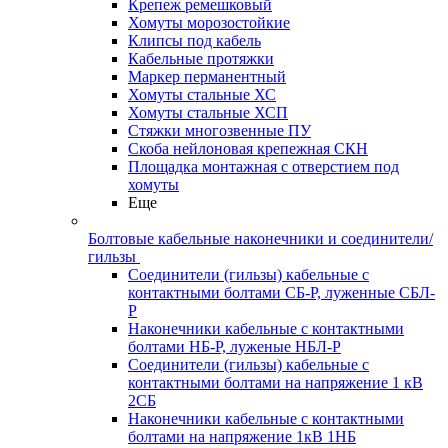
Крепеж ремешковый
Хомуты морозостойкие
Клипсы под кабель
Кабельные протяжки
Маркер перманентный
Хомуты стальные ХС
Хомуты стальные ХСП
Стяжки многозвенные ПУ
Скоба нейлоновая крепежная СКН
Площадка монтажная с отверстием под
хомуты
Еще
Болтовые кабельные наконечники и соединители/
гильзы
Соединители (гильзы) кабельные с
контактными болтами СБ-Р, луженные СБЛ-
Р
Наконечники кабельные с контактными
болтами НБ-Р, луженые НБЛ-Р
Соединители (гильзы) кабельные с
контактными болтами на напряжение 1 кВ
2СБ
Наконечники кабельные с контактными
болтами на напряжение 1кВ 1НБ