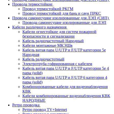
Провода термостойкие
Провод термостойкий РКГМ
Провод термостойкий для бань и саун ПРКС
Провода самонесущие изолированные для ЛЭП (СИП)
Провода самонесущие изолированные для ЛЭП
Кабели различного назначения
Кабели огнестойкие для систем пожарной
безопасности и сигнализации
Кабель радиочастотный Народный
Кабели монтажные МКЭШв
Кабель витая пара U/UTP и F/UTP категории 5е
Народная
Кабель радиочастотный
Электротруба гофрированная с кабелем
Кабель витая пара U/UTP и F/UTP категории 5e 4
пары (solid)
Кабель витая пара U/UTP и F/UTP 6 категории 4
пары (solid)
Комбинированные кабели для видеонаблюдения
КВК
Кабели комбинированные видеонаблюдения КВК
НАРОДНЫЕ
Ретро проводка
Ретро провод TV+Internet