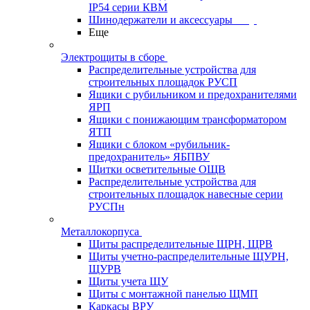
IP54 серии КВМ
Шинодержатели и аксессуары
Еще
Электрощиты в сборе
Распределительные устройства для
строительных площадок РУСП
Ящики с рубильником и предохранителями
ЯРП
Ящики с понижающим трансформатором
ЯТП
Ящики с блоком «рубильник-
предохранитель» ЯБПВУ
Щитки осветительные ОЩВ
Распределительные устройства для
строительных площадок навесные серии
РУСПн
Металлокорпуса
Щиты распределительные ЩРН, ЩРВ
Щиты учетно-распределительные ЩУРН,
ЩУРВ
Щиты учета ЩУ
Щиты с монтажной панелью ЩМП
Каркасы ВРУ