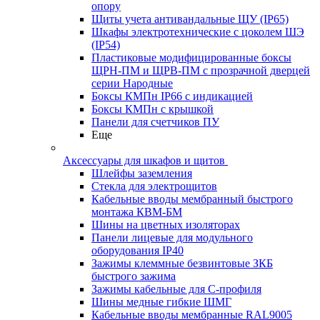
опору
Щиты учета антивандальные ЩУ (IP65)
Шкафы электротехнические с цоколем ШЭ
(IP54)
Пластиковые модифицированные боксы
ЩРН-ПМ и ЩРВ-ПМ с прозрачной дверцей
серии Народные
Боксы КМПн IP66 с индикацией
Боксы КМПн с крышкой
Панели для счетчиков ПУ
Еще
Аксессуары для шкафов и щитов
Шлейфы заземления
Стекла для электрощитов
Кабельные вводы мембранный быстрого
монтажа КВМ-БМ
Шины на цветных изоляторах
Панели лицевые для модульного
оборудования IP40
Зажимы клеммные безвинтовые ЗКБ
быстрого зажима
Зажимы кабельные для С-профиля
Шины медные гибкие ШМГ
Кабельные вводы мембранные RAL9005