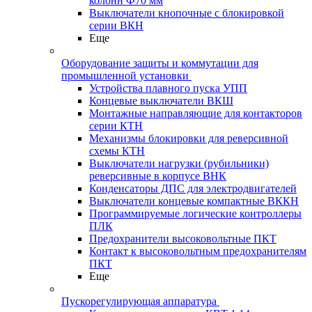
колонн Ф70 мм
Выключатели кнопочные с блокировкой
серии ВКН
Еще
Оборудование защиты и коммутации для
промышленной установки
Устройства плавного пуска УПП
Концевые выключатели ВКШ
Монтажные направляющие для контакторов
серии КТН
Механизмы блокировки для реверсивной
схемы КТН
Выключатели нагрузки (рубильники)
реверсивные в корпусе ВНК
Конденсаторы ДПС для электродвигателей
Выключатели концевые компактные ВККН
Программируемые логические контроллеры
ПЛК
Предохранители высоковольтные ПКТ
Контакт к высоковольтным предохранителям
ПКТ
Еще
Пускорегулирующая аппаратура