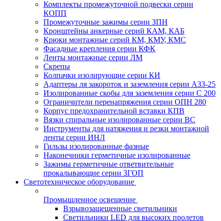
Комплекты промежуточной подвески серии
КОПП
Промежуточные зажимы серии ЗПН
Кронштейны анкерные серий КАМ, КАБ
Крюки монтажные серий КМ, КМУ, КМС
Фасадные крепления серии КФК
Ленты монтажные серии ЛМ
Скрепы
Колпачки изолирующие серии КИ
Адаптеры ля закороток и заземления серии АЗЗ-25
Изолированные скобы для заземления серии С 200
Ограничители перенапряжения серии ОПН 280
Корпус предохранительной вставки КПВ
Вязки спиральные изолированные серии ВС
Инструменты для натяжения и резки монтажной
ленты серии ИНЛ
Гильзы изолированные фазные
Наконечники герметичные изолированные
Зажимы герметичные ответвительные
прокалывающие серии ЗГОП
Светотехническое оборудование
Промышленное освещение
Взрывозащещенные светильники
Светильники LED для высоких пролетов