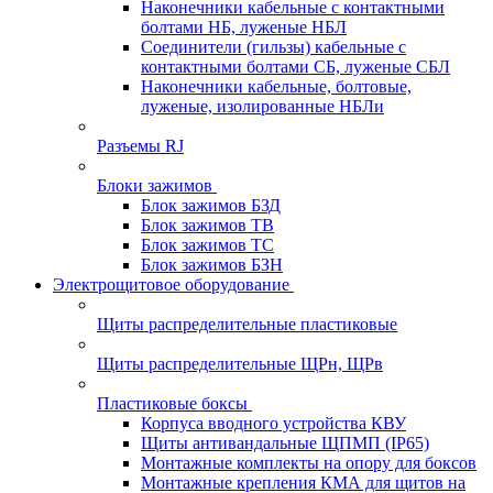
Наконечники кабельные с контактными
болтами НБ, луженые НБЛ
Соединители (гильзы) кабельные с
контактными болтами СБ, луженые СБЛ
Наконечники кабельные, болтовые,
луженые, изолированные НБЛи
Разъемы RJ
Блоки зажимов
Блок зажимов БЗД
Блок зажимов ТВ
Блок зажимов ТС
Блок зажимов БЗН
Электрощитовое оборудование
Щиты распределительные пластиковые
Щиты распределительные ЩРн, ЩРв
Пластиковые боксы
Корпуса вводного устройства КВУ
Щиты антивандальные ЩПМП (IP65)
Монтажные комплекты на опору для боксов
Монтажные крепления КМА для щитов на