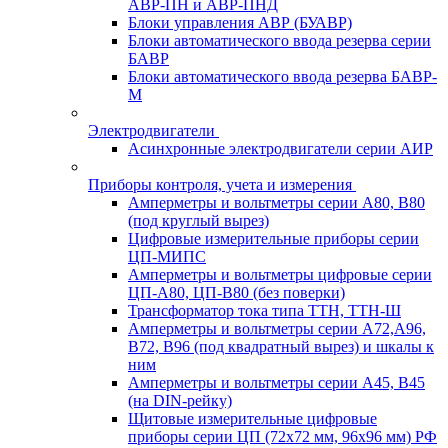
АВР-ПН и АВР-ПНД
Блоки управления АВР (БУАВР)
Блоки автоматического ввода резерва серии
БАВР
Блоки автоматического ввода резерва БАВР-
М
Электродвигатели
Асинхронные электродвигатели серии АИР
Приборы контроля, учета и измерения
Амперметры и вольтметры серии А80, В80
(под круглый вырез)
Цифровые измерительные приборы серии
ЦП-МИПС
Амперметры и вольтметры цифровые серии
ЦП-А80, ЦП-В80 (без поверки)
Трансформатор тока типа ТТН, ТТН-Ш
Амперметры и вольтметры серии А72,А96,
В72, В96 (под квадратный вырез) и шкалы к
ним
Амперметры и вольтметры серии А45, В45
(на DIN-рейку)
Щитовые измерительные цифровые
приборы серии ЦП (72х72 мм, 96х96 мм) РФ