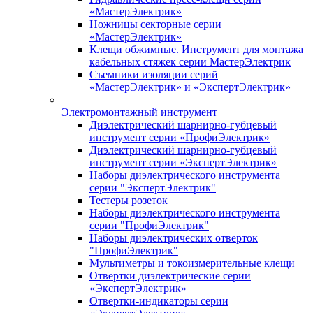
«МастерЭлектрик»
Ножницы секторные серии
«МастерЭлектрик»
Клещи обжимные. Инструмент для монтажа
кабельных стяжек серии МастерЭлектрик
Съемники изоляции серий
«МастерЭлектрик» и «ЭкспертЭлектрик»
Электромонтажный инструмент
Диэлектрический шарнирно-губцевый
инструмент серии «ПрофиЭлектрик»
Диэлектрический шарнирно-губцевый
инструмент серии «ЭкспертЭлектрик»
Наборы диэлектрического инструмента
серии "ЭкспертЭлектрик"
Тестеры розеток
Наборы диэлектрического инструмента
серии "ПрофиЭлектрик"
Наборы диэлектрических отверток
"ПрофиЭлектрик"
Мультиметры и токоизмерительные клещи
Отвертки диэлектрические серии
«ЭкспертЭлектрик»
Отвертки-индикаторы серии