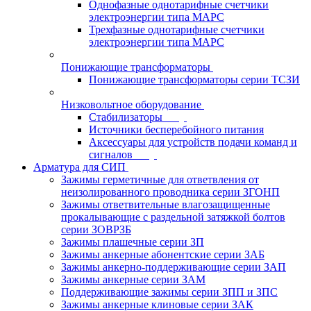
Однофазные однотарифные счетчики
электроэнергии типа МАРС
Трехфазные однотарифные счетчики
электроэнергии типа МАРС
Понижающие трансформаторы
Понижающие трансформаторы серии ТСЗИ
Низковольтное оборудование
Стабилизаторы
Источники бесперебойного питания
Аксессуары для устройств подачи команд и
сигналов
Арматура для СИП
Зажимы герметичные для ответвления от
неизолированного проводника серии ЗГОНП
Зажимы ответвительные влагозащищенные
прокалывающие с раздельной затяжкой болтов
серии ЗОВРЗБ
Зажимы плашечные серии ЗП
Зажимы анкерные абонентские серии ЗАБ
Зажимы анкерно-поддерживающие серии ЗАП
Зажимы анкерные серии ЗАМ
Поддерживающие зажимы серии ЗПП и ЗПС
Зажимы анкерные клиновые серии ЗАК