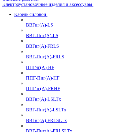
Электроустановочные изделия и аксессуары
Кабель силовой
ВВГнг(А)-LS
ВВГ-Пнг(А)-LS
ВВГнг(А)-FRLS
ВВГ-Пнг(А)-FRLS
ППГнг(А)-HF
ППГ-Пнг(А)-HF
ППГнг(А)-FRHF
ВВГнг(А)-LSLTx
ВВГ-Пнг(А)-LSLTx
ВВГнг(А)-FRLSLTx
ВВГ-Пнг(А)-FRLSLTx