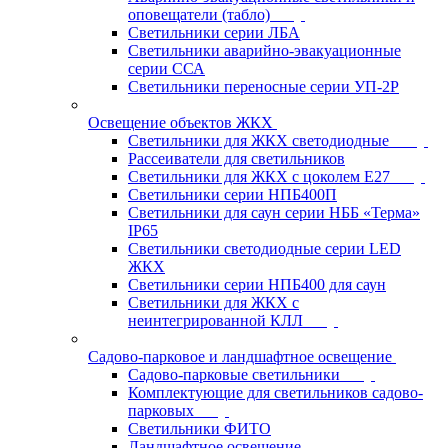
оповещатели (табло)
Светильники серии ЛБА
Светильники аварийно-эвакуационные
серии ССА
Светильники переносные серии УП-2Р
Освещение объектов ЖКХ
Светильники для ЖКХ светодиодные
Рассеиватели для светильников
Светильники для ЖКХ с цоколем Е27
Светильники серии НПБ400П
Светильники для саун серии НББ «Терма»
IP65
Светильники светодиодные серии LED
ЖКХ
Светильники серии НПБ400 для саун
Светильники для ЖКХ с
неинтегрированной КЛЛ
Садово-парковое и ландшафтное освещение
Садово-парковые светильники
Комплектующие для светильников садово-
парковых
Светильники ФИТО
Ландшафтное освещение