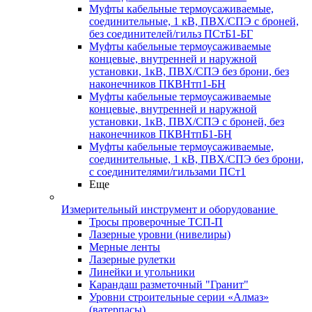
Муфты кабельные термоусаживаемые,
соединительные, 1 кВ, ПВХ/СПЭ с броней,
без соединителей/гильз ПСтБ1-БГ
Муфты кабельные термоусаживаемые
концевые, внутренней и наружной
установки, 1кВ, ПВХ/СПЭ без брони, без
наконечников ПКВНтп1-БН
Муфты кабельные термоусаживаемые
концевые, внутренней и наружной
установки, 1кВ, ПВХ/СПЭ с броней, без
наконечников ПКВНтпБ1-БН
Муфты кабельные термоусаживаемые,
соединительные, 1 кВ, ПВХ/СПЭ без брони,
с соединителями/гильзами ПСт1
Еще
Измерительный инструмент и оборудование
Тросы проверочные ТСП-П
Лазерные уровни (нивелиры)
Мерные ленты
Лазерные рулетки
Линейки и угольники
Карандаш разметочный "Гранит"
Уровни строительные серии «Алмаз»
(ватерпасы)