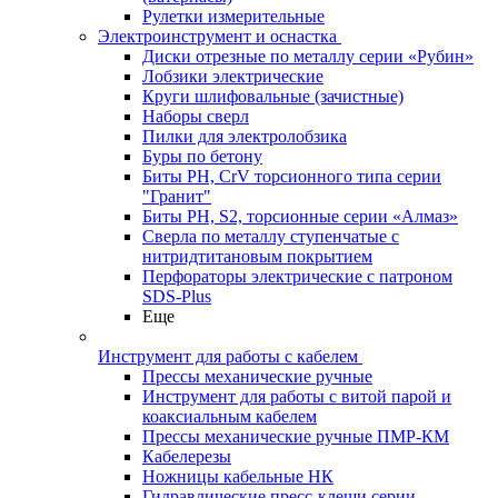
Рулетки измерительные
Электроинструмент и оснастка
Диски отрезные по металлу серии «Рубин»
Лобзики электрические
Круги шлифовальные (зачистные)
Наборы сверл
Пилки для электролобзика
Буры по бетону
Биты PH, CrV торсионного типа серии
"Гранит"
Биты PH, S2, торсионные серии «Алмаз»
Сверла по металлу ступенчатые с
нитридтитановым покрытием
Перфораторы электрические с патроном
SDS-Plus
Еще
Инструмент для работы с кабелем
Прессы механические ручные
Инструмент для работы с витой парой и
коаксиальным кабелем
Прессы механические ручные ПМР-КМ
Кабелерезы
Ножницы кабельные НК
Гидравлические пресс-клещи серии