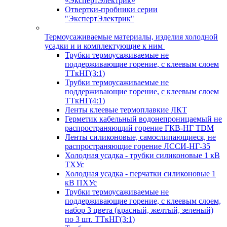
«ЭкспертЭлектрик»
Отвертки-пробники серии
"ЭкспертЭлектрик"
Термоусаживаемые материалы, изделия холодной
усадки и и комплектующие к ним
Трубки термоусаживаемые не
поддерживающие горение, с клеевым слоем
ТТкНГ(3:1)
Трубки термоусаживаемые не
поддерживающие горение, с клеевым слоем
ТТкНГ(4:1)
Ленты клеевые термоплавкие ЛКТ
Герметик кабельный водонепроницаемый не
распространяющий горение ГКВ-НГ TDM
Ленты силиконовые, самослипающиеся, не
распространяющие горение ЛССИ-НГ-35
Холодная усадка - трубки силиконовые 1 кВ
ТХУс
Холодная усадка - перчатки силиконовые 1
кВ ПХУс
Трубки термоусаживаемые не
поддерживающие горение, с клеевым слоем,
набор 3 цвета (красный, желтый, зеленый)
по 3 шт. ТТкНГ(3:1)