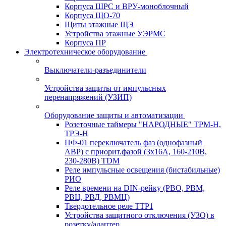
Корпуса ШРС и ВРУ-моноблочный
Корпуса ЩО-70
Щиты этажные ЩЭ
Устройства этажные УЭРМС
Корпуса ПР
Электротехническое оборудование
Выключатели-разъединители
Устройства защиты от импульсных
перенапряжений (УЗИП)
Оборудование защиты и автоматизации
Розеточные таймеры "НАРОДНЫЕ" ТРМ-Н,
ТРЭ-Н
ПФ-01 переключатель фаз (однофазный
АВР) с приорит.фазой (3х16А, 160-210В,
230-280В) TDM
Реле импульсные освещения (бистабильные)
РИО
Реле времени на DIN-рейку (РВО, РВМ,
РВЦ, РВД, РВМЦ)
Твердотельное реле ТТР1
Устройства защитного отключения (УЗО) в
розетку/адаптер