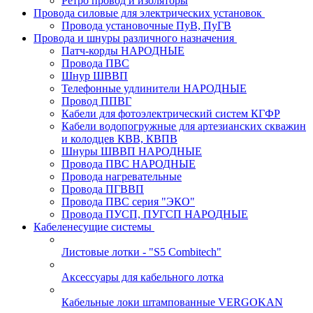
Ретро провод и изоляторы
Провода силовые для электрических установок
Провода установочные ПуВ, ПуГВ
Провода и шнуры различного назначения
Патч-корды НАРОДНЫЕ
Провода ПВС
Шнур ШВВП
Телефонные удлинители НАРОДНЫЕ
Провод ППВГ
Кабели для фотоэлектрический систем КГФР
Кабели водопогружные для артезианских скважин
и колодцев КВВ, КВПВ
Шнуры ШВВП НАРОДНЫЕ
Провода ПВС НАРОДНЫЕ
Провода нагревательные
Провода ПГВВП
Провода ПВС серия "ЭКО"
Провода ПУСП, ПУГСП НАРОДНЫЕ
Кабеленесущие системы
Листовые лотки - "S5 Combitech"
Аксессуары для кабельного лотка
Кабельные локи штампованные VERGOKAN