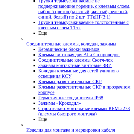
Трубки термоусаживаемые не
поддерживающие горение, с клеевым слоем,
набор 5 цветов (красный, желтый, зеленый,
синий, белый) по 2 шт. ТТкНГ(3:1)
Трубки термоусаживаемые толстостенные с
клеевым слоем ТТтк
Еще
Соединительные клеммы, колодки, зажимы
Керамические блоки зажимов
Клемма винтовая для Al и Cu проводов
Соединительные клеммы Скотч-лок
Зажимы контактные винтовые ЗВИ
Колодки клеммные для сетей уличного
освещения КСУ
Клеммы разветвительные СКР
Клеммы разветвительные СКР в прозрачном
корпусе
Герметичные соединители IP68
Зажимы «Крокодил»
Строительно-монтажные клеммы КБМ-2273
(клеммы быстрого монтажа)
Еще
Изделия для монтажа и маркировки кабеля