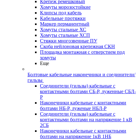
Крепеж ремешковый
Хомуты морозостойкие
Клипсы под кабель
Кабельные протяжки
Маркер перманентный
Хомуты стальные ХС
Хомуты стальные ХСП
Стяжки многозвенные ПУ
Скоба нейлоновая крепежная СКН
Площадка монтажная с отверстием под
хомуты
Еще
Болтовые кабельные наконечники и соединители/
гильзы
Соединители (гильзы) кабельные с
контактными болтами СБ-Р, луженные СБЛ-
Р
Наконечники кабельные с контактными
болтами НБ-Р, луженые НБЛ-Р
Соединители (гильзы) кабельные с
контактными болтами на напряжение 1 кВ
2СБ
Наконечники кабельные с контактными
болтами на напряжение 1кВ 1НБ