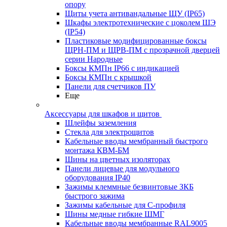
опору
Щиты учета антивандальные ЩУ (IP65)
Шкафы электротехнические с цоколем ШЭ
(IP54)
Пластиковые модифицированные боксы
ЩРН-ПМ и ЩРВ-ПМ с прозрачной дверцей
серии Народные
Боксы КМПн IP66 с индикацией
Боксы КМПн с крышкой
Панели для счетчиков ПУ
Еще
Аксессуары для шкафов и щитов
Шлейфы заземления
Стекла для электрощитов
Кабельные вводы мембранный быстрого
монтажа КВМ-БМ
Шины на цветных изоляторах
Панели лицевые для модульного
оборудования IP40
Зажимы клеммные безвинтовые ЗКБ
быстрого зажима
Зажимы кабельные для С-профиля
Шины медные гибкие ШМГ
Кабельные вводы мембранные RAL9005