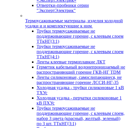
«ЭкспертЭлектрик»
Отвертки-пробники серии
"ЭкспертЭлектрик"
Термоусаживаемые материалы, изделия холодной
усадки и и комплектующие к ним
Трубки термоусаживаемые не
поддерживающие горение, с клеевым слоем
ТТкНГ(3:1)
Трубки термоусаживаемые не
поддерживающие горение, с клеевым слоем
ТТкНГ(4:1)
Ленты клеевые термоплавкие ЛКТ
Герметик кабельный водонепроницаемый не
распространяющий горение ГКВ-НГ TDM
Ленты силиконовые, самослипающиеся, не
распространяющие горение ЛССИ-НГ-35
Холодная усадка - трубки силиконовые 1 кВ
ТХУс
Холодная усадка - перчатки силиконовые 1
кВ ПХУс
Трубки термоусаживаемые не
поддерживающие горение, с клеевым слоем,
набор 3 цвета (красный, желтый, зеленый)
по 3 шт. ТТкНГ(3:1)