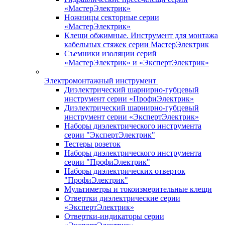
«МастерЭлектрик»
Ножницы секторные серии
«МастерЭлектрик»
Клещи обжимные. Инструмент для монтажа
кабельных стяжек серии МастерЭлектрик
Съемники изоляции серий
«МастерЭлектрик» и «ЭкспертЭлектрик»
Электромонтажный инструмент
Диэлектрический шарнирно-губцевый
инструмент серии «ПрофиЭлектрик»
Диэлектрический шарнирно-губцевый
инструмент серии «ЭкспертЭлектрик»
Наборы диэлектрического инструмента
серии "ЭкспертЭлектрик"
Тестеры розеток
Наборы диэлектрического инструмента
серии "ПрофиЭлектрик"
Наборы диэлектрических отверток
"ПрофиЭлектрик"
Мультиметры и токоизмерительные клещи
Отвертки диэлектрические серии
«ЭкспертЭлектрик»
Отвертки-индикаторы серии