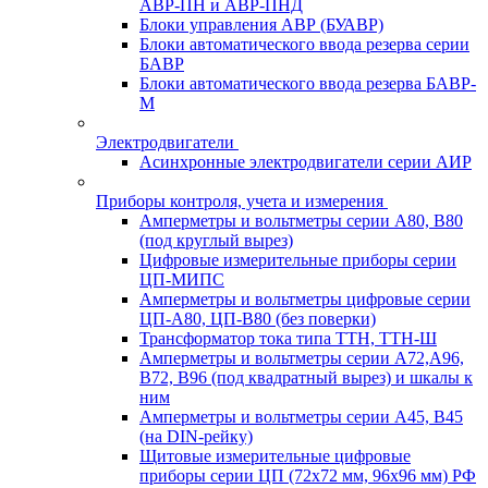
АВР-ПН и АВР-ПНД
Блоки управления АВР (БУАВР)
Блоки автоматического ввода резерва серии
БАВР
Блоки автоматического ввода резерва БАВР-
М
Электродвигатели
Асинхронные электродвигатели серии АИР
Приборы контроля, учета и измерения
Амперметры и вольтметры серии А80, В80
(под круглый вырез)
Цифровые измерительные приборы серии
ЦП-МИПС
Амперметры и вольтметры цифровые серии
ЦП-А80, ЦП-В80 (без поверки)
Трансформатор тока типа ТТН, ТТН-Ш
Амперметры и вольтметры серии А72,А96,
В72, В96 (под квадратный вырез) и шкалы к
ним
Амперметры и вольтметры серии А45, В45
(на DIN-рейку)
Щитовые измерительные цифровые
приборы серии ЦП (72х72 мм, 96х96 мм) РФ