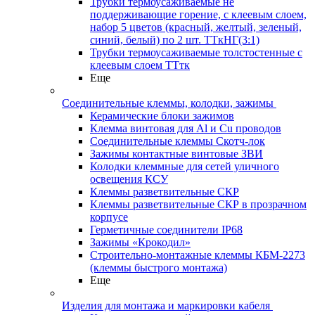
Трубки термоусаживаемые не
поддерживающие горение, с клеевым слоем,
набор 5 цветов (красный, желтый, зеленый,
синий, белый) по 2 шт. ТТкНГ(3:1)
Трубки термоусаживаемые толстостенные с
клеевым слоем ТТтк
Еще
Соединительные клеммы, колодки, зажимы
Керамические блоки зажимов
Клемма винтовая для Al и Cu проводов
Соединительные клеммы Скотч-лок
Зажимы контактные винтовые ЗВИ
Колодки клеммные для сетей уличного
освещения КСУ
Клеммы разветвительные СКР
Клеммы разветвительные СКР в прозрачном
корпусе
Герметичные соединители IP68
Зажимы «Крокодил»
Строительно-монтажные клеммы КБМ-2273
(клеммы быстрого монтажа)
Еще
Изделия для монтажа и маркировки кабеля