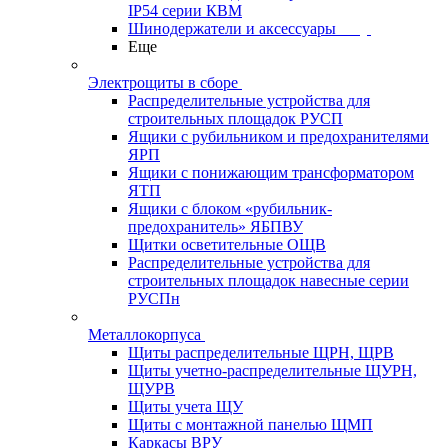
IP54 серии КВМ
Шинодержатели и аксессуары
Еще
Электрощиты в сборе
Распределительные устройства для
строительных площадок РУСП
Ящики с рубильником и предохранителями
ЯРП
Ящики с понижающим трансформатором
ЯТП
Ящики с блоком «рубильник-
предохранитель» ЯБПВУ
Щитки осветительные ОЩВ
Распределительные устройства для
строительных площадок навесные серии
РУСПн
Металлокорпуса
Щиты распределительные ЩРН, ЩРВ
Щиты учетно-распределительные ЩУРН,
ЩУРВ
Щиты учета ЩУ
Щиты с монтажной панелью ЩМП
Каркасы ВРУ