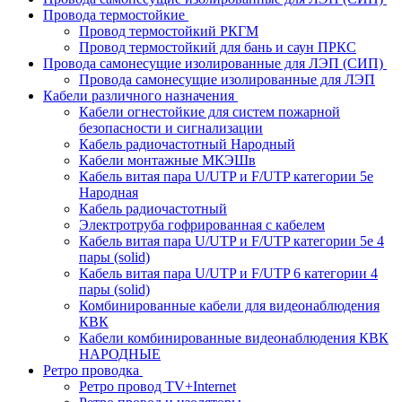
Провода термостойкие
Провод термостойкий РКГМ
Провод термостойкий для бань и саун ПРКС
Провода самонесущие изолированные для ЛЭП (СИП)
Провода самонесущие изолированные для ЛЭП
Кабели различного назначения
Кабели огнестойкие для систем пожарной
безопасности и сигнализации
Кабель радиочастотный Народный
Кабели монтажные МКЭШв
Кабель витая пара U/UTP и F/UTP категории 5е
Народная
Кабель радиочастотный
Электротруба гофрированная с кабелем
Кабель витая пара U/UTP и F/UTP категории 5e 4
пары (solid)
Кабель витая пара U/UTP и F/UTP 6 категории 4
пары (solid)
Комбинированные кабели для видеонаблюдения
КВК
Кабели комбинированные видеонаблюдения КВК
НАРОДНЫЕ
Ретро проводка
Ретро провод TV+Internet