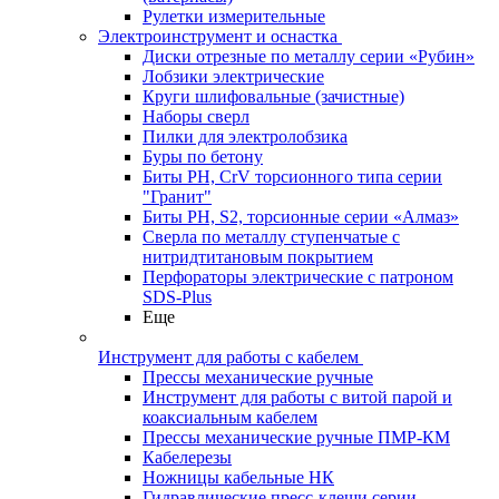
Рулетки измерительные
Электроинструмент и оснастка
Диски отрезные по металлу серии «Рубин»
Лобзики электрические
Круги шлифовальные (зачистные)
Наборы сверл
Пилки для электролобзика
Буры по бетону
Биты PH, CrV торсионного типа серии
"Гранит"
Биты PH, S2, торсионные серии «Алмаз»
Сверла по металлу ступенчатые с
нитридтитановым покрытием
Перфораторы электрические с патроном
SDS-Plus
Еще
Инструмент для работы с кабелем
Прессы механические ручные
Инструмент для работы с витой парой и
коаксиальным кабелем
Прессы механические ручные ПМР-КМ
Кабелерезы
Ножницы кабельные НК
Гидравлические пресс-клещи серии