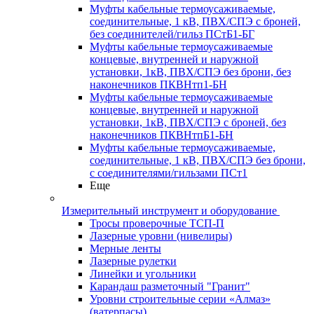
Муфты кабельные термоусаживаемые,
соединительные, 1 кВ, ПВХ/СПЭ с броней,
без соединителей/гильз ПСтБ1-БГ
Муфты кабельные термоусаживаемые
концевые, внутренней и наружной
установки, 1кВ, ПВХ/СПЭ без брони, без
наконечников ПКВНтп1-БН
Муфты кабельные термоусаживаемые
концевые, внутренней и наружной
установки, 1кВ, ПВХ/СПЭ с броней, без
наконечников ПКВНтпБ1-БН
Муфты кабельные термоусаживаемые,
соединительные, 1 кВ, ПВХ/СПЭ без брони,
с соединителями/гильзами ПСт1
Еще
Измерительный инструмент и оборудование
Тросы проверочные ТСП-П
Лазерные уровни (нивелиры)
Мерные ленты
Лазерные рулетки
Линейки и угольники
Карандаш разметочный "Гранит"
Уровни строительные серии «Алмаз»
(ватерпасы)