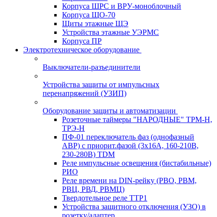
Корпуса ШРС и ВРУ-моноблочный
Корпуса ЩО-70
Щиты этажные ЩЭ
Устройства этажные УЭРМС
Корпуса ПР
Электротехническое оборудование
Выключатели-разъединители
Устройства защиты от импульсных
перенапряжений (УЗИП)
Оборудование защиты и автоматизации
Розеточные таймеры "НАРОДНЫЕ" ТРМ-Н,
ТРЭ-Н
ПФ-01 переключатель фаз (однофазный
АВР) с приорит.фазой (3х16А, 160-210В,
230-280В) TDM
Реле импульсные освещения (бистабильные)
РИО
Реле времени на DIN-рейку (РВО, РВМ,
РВЦ, РВД, РВМЦ)
Твердотельное реле ТТР1
Устройства защитного отключения (УЗО) в
розетку/адаптер