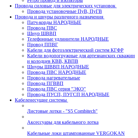
Ретро провод и изоляторы
Провода силовые для электрических установок
Провода установочные ПуВ, ПуГВ
Провода и шнуры различного назначения
Патч-корды НАРОДНЫЕ
Провода ПВС
Шнур ШВВП
Телефонные удлинители НАРОДНЫЕ
Провод ППВГ
Кабели для фотоэлектрический систем КГФР
Кабели водопогружные для артезианских скважин
и колодцев КВВ, КВПВ
Шнуры ШВВП НАРОДНЫЕ
Провода ПВС НАРОДНЫЕ
Провода нагревательные
Провода ПГВВП
Провода ПВС серия "ЭКО"
Провода ПУСП, ПУГСП НАРОДНЫЕ
Кабеленесущие системы
Листовые лотки - "S5 Combitech"
Аксессуары для кабельного лотка
Кабельные локи штампованные VERGOKAN