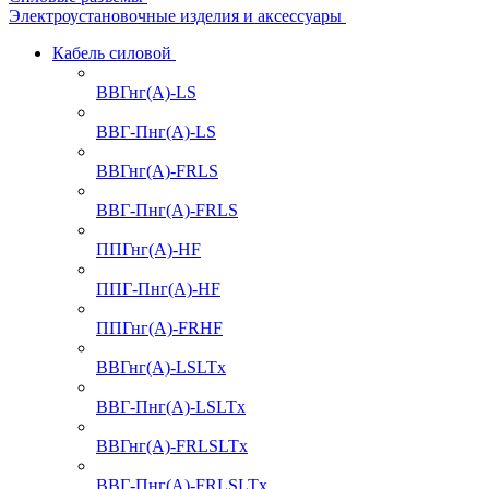
Электроустановочные изделия и аксессуары
Кабель силовой
ВВГнг(А)-LS
ВВГ-Пнг(А)-LS
ВВГнг(А)-FRLS
ВВГ-Пнг(А)-FRLS
ППГнг(А)-HF
ППГ-Пнг(А)-HF
ППГнг(А)-FRHF
ВВГнг(А)-LSLTx
ВВГ-Пнг(А)-LSLTx
ВВГнг(А)-FRLSLTx
ВВГ-Пнг(А)-FRLSLTx