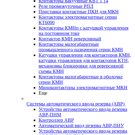
Контакторы вакуумные КВТ 1,14
Реле промежуточные РПЛ
Приставки контактные ПКН для МКН
Контакторы электромагнитные серии
КТ6000
Контакторы КМНп с катушкой управления
на постоянном токе
Контактор КМН реверсивный
Контакторы малогабаритные
промышленного назначения серии КМН
Катушки управления для контакторов КМН,
катушки управления для контакторов КТН,
механизмы блокировки для реверсивной
схемы КМН
Контакторы малогабаритные в оболочке
серии КМН
Миниконтакторы электромагнитные МКН
Еще
Системы автоматического ввода резерва (АВР)
Устройства автоматического ввода резерва
АВР-ПНМ
Контроллер АВР
Автоматический ввод резерва АВР-ПНУ
Устройства автоматического ввода резерва