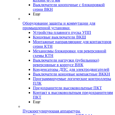
колонн Ф70 мм
Выключатели кнопочные с блокировкой
серии ВКН
Еще
Оборудование защиты и коммутации для
промышленной установки
Устройства плавного пуска УПП
Концевые выключатели ВКШ
Монтажные направляющие для контакторов
серии КТН
Механизмы блокировки для реверсивной
схемы КТН
Выключатели нагрузки (рубильники)
реверсивные в корпусе ВНК
Конденсаторы ДПС для электродвигателей
Выключатели концевые компактные ВККН
Программируемые логические контроллеры
ПЛК
Предохранители высоковольтные ПКТ
Контакт к высоковольтным предохранителям
ПКТ
Еще
Пускорегулирующая аппаратура