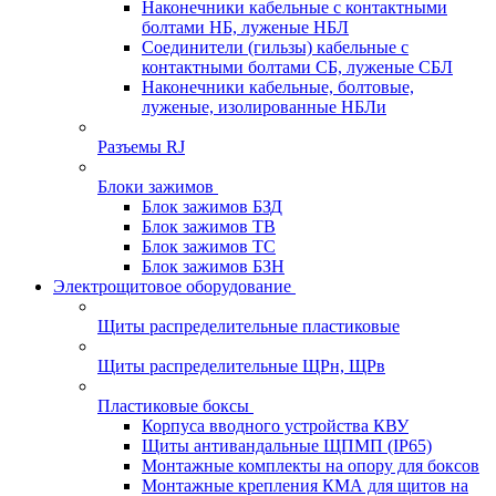
Наконечники кабельные с контактными
болтами НБ, луженые НБЛ
Соединители (гильзы) кабельные с
контактными болтами СБ, луженые СБЛ
Наконечники кабельные, болтовые,
луженые, изолированные НБЛи
Разъемы RJ
Блоки зажимов
Блок зажимов БЗД
Блок зажимов ТВ
Блок зажимов ТС
Блок зажимов БЗН
Электрощитовое оборудование
Щиты распределительные пластиковые
Щиты распределительные ЩРн, ЩРв
Пластиковые боксы
Корпуса вводного устройства КВУ
Щиты антивандальные ЩПМП (IP65)
Монтажные комплекты на опору для боксов
Монтажные крепления КМА для щитов на