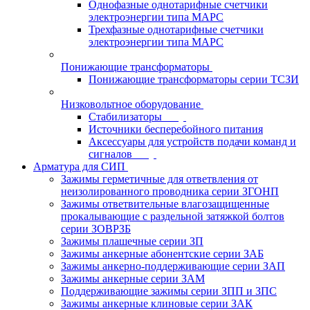
Однофазные однотарифные счетчики
электроэнергии типа МАРС
Трехфазные однотарифные счетчики
электроэнергии типа МАРС
Понижающие трансформаторы
Понижающие трансформаторы серии ТСЗИ
Низковольтное оборудование
Стабилизаторы
Источники бесперебойного питания
Аксессуары для устройств подачи команд и
сигналов
Арматура для СИП
Зажимы герметичные для ответвления от
неизолированного проводника серии ЗГОНП
Зажимы ответвительные влагозащищенные
прокалывающие с раздельной затяжкой болтов
серии ЗОВРЗБ
Зажимы плашечные серии ЗП
Зажимы анкерные абонентские серии ЗАБ
Зажимы анкерно-поддерживающие серии ЗАП
Зажимы анкерные серии ЗАМ
Поддерживающие зажимы серии ЗПП и ЗПС
Зажимы анкерные клиновые серии ЗАК