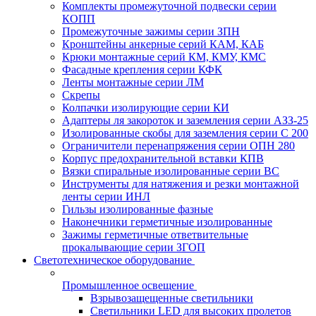
Комплекты промежуточной подвески серии
КОПП
Промежуточные зажимы серии ЗПН
Кронштейны анкерные серий КАМ, КАБ
Крюки монтажные серий КМ, КМУ, КМС
Фасадные крепления серии КФК
Ленты монтажные серии ЛМ
Скрепы
Колпачки изолирующие серии КИ
Адаптеры ля закороток и заземления серии АЗЗ-25
Изолированные скобы для заземления серии С 200
Ограничители перенапряжения серии ОПН 280
Корпус предохранительной вставки КПВ
Вязки спиральные изолированные серии ВС
Инструменты для натяжения и резки монтажной
ленты серии ИНЛ
Гильзы изолированные фазные
Наконечники герметичные изолированные
Зажимы герметичные ответвительные
прокалывающие серии ЗГОП
Светотехническое оборудование
Промышленное освещение
Взрывозащещенные светильники
Светильники LED для высоких пролетов