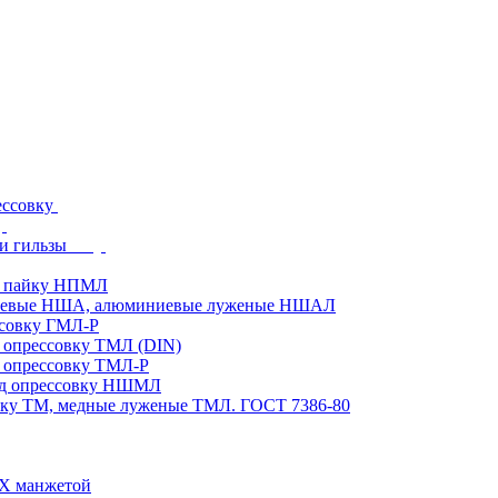
ессовку
и гильзы
д пайку НПМЛ
ниевые НША, алюминиевые луженые НШАЛ
ссовку ГМЛ-Р
 опрессовку ТМЛ (DIN)
 опрессовку ТМЛ-Р
од опрессовку НШМЛ
вку ТМ, медные луженые ТМЛ. ГОСТ 7386-80
ВХ манжетой