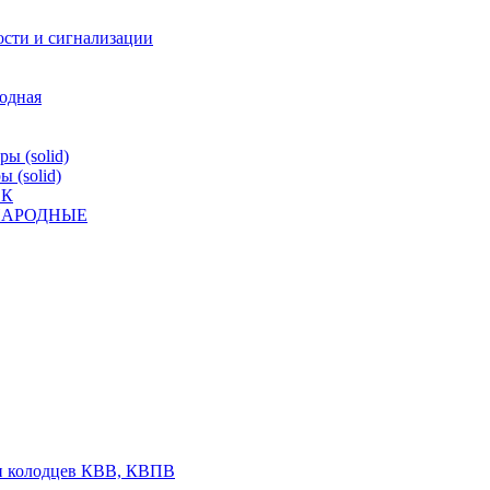
ости и сигнализации
родная
ы (solid)
 (solid)
ВК
К НАРОДНЫЕ
 и колодцев КВВ, КВПВ