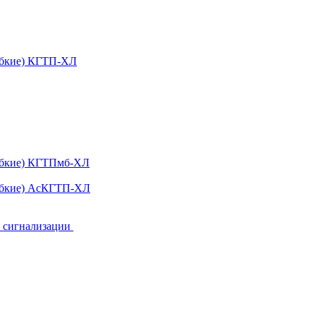
ибкие) КГТП-ХЛ
гибкие) КГТПмб-ХЛ
гибкие) АсКГТП-ХЛ
и сигнализации