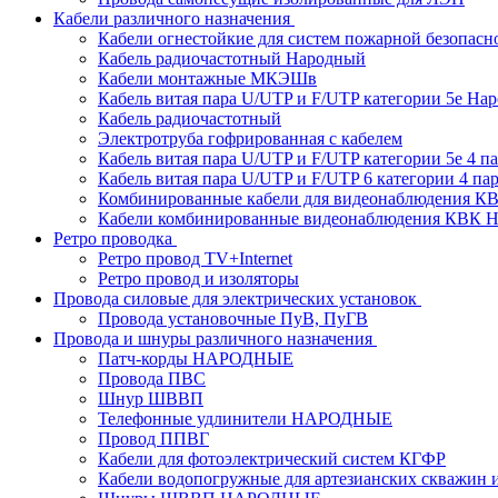
Кабели различного назначения
Кабели огнестойкие для систем пожарной безопасн
Кабель радиочастотный Народный
Кабели монтажные МКЭШв
Кабель витая пара U/UTP и F/UTP категории 5е На
Кабель радиочастотный
Электротруба гофрированная с кабелем
Кабель витая пара U/UTP и F/UTP категории 5e 4 пар
Кабель витая пара U/UTP и F/UTP 6 категории 4 пары
Комбинированные кабели для видеонаблюдения К
Кабели комбинированные видеонаблюдения КВ
Ретро проводка
Ретро провод TV+Internet
Ретро провод и изоляторы
Провода силовые для электрических установок
Провода установочные ПуВ, ПуГВ
Провода и шнуры различного назначения
Патч-корды НАРОДНЫЕ
Провода ПВС
Шнур ШВВП
Телефонные удлинители НАРОДНЫЕ
Провод ППВГ
Кабели для фотоэлектрический систем КГФР
Кабели водопогружные для артезианских скважин