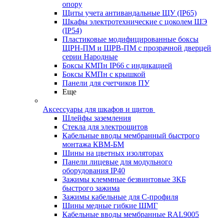
опору
Щиты учета антивандальные ЩУ (IP65)
Шкафы электротехнические с цоколем ШЭ
(IP54)
Пластиковые модифицированные боксы
ЩРН-ПМ и ЩРВ-ПМ с прозрачной дверцей
серии Народные
Боксы КМПн IP66 с индикацией
Боксы КМПн с крышкой
Панели для счетчиков ПУ
Еще
Аксессуары для шкафов и щитов
Шлейфы заземления
Стекла для электрощитов
Кабельные вводы мембранный быстрого
монтажа КВМ-БМ
Шины на цветных изоляторах
Панели лицевые для модульного
оборудования IP40
Зажимы клеммные безвинтовые ЗКБ
быстрого зажима
Зажимы кабельные для С-профиля
Шины медные гибкие ШМГ
Кабельные вводы мембранные RAL9005