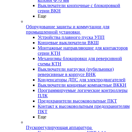
колонн Ф70 мм
Выключатели кнопочные с блокировкой
серии ВКН
Еще
Оборудование защиты и коммутации для
промышленной установки
Устройства плавного пуска УПП
Концевые выключатели ВКШ
Монтажные направляющие для контакторов
серии КТН
Механизмы блокировки для реверсивной
схемы КТН
Выключатели нагрузки (рубильники)
реверсивные в корпусе ВНК
Конденсаторы ДПС для электродвигателей
Выключатели концевые компактные ВККН
Программируемые логические контроллеры
ПЛК
Предохранители высоковольтные ПКТ
Контакт к высоковольтным предохранителям
ПКТ
Еще
Пускорегулирующая аппаратура