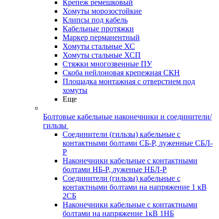
Крепеж ремешковый
Хомуты морозостойкие
Клипсы под кабель
Кабельные протяжки
Маркер перманентный
Хомуты стальные ХС
Хомуты стальные ХСП
Стяжки многозвенные ПУ
Скоба нейлоновая крепежная СКН
Площадка монтажная с отверстием под
хомуты
Еще
Болтовые кабельные наконечники и соединители/
гильзы
Соединители (гильзы) кабельные с
контактными болтами СБ-Р, луженные СБЛ-
Р
Наконечники кабельные с контактными
болтами НБ-Р, луженые НБЛ-Р
Соединители (гильзы) кабельные с
контактными болтами на напряжение 1 кВ
2СБ
Наконечники кабельные с контактными
болтами на напряжение 1кВ 1НБ