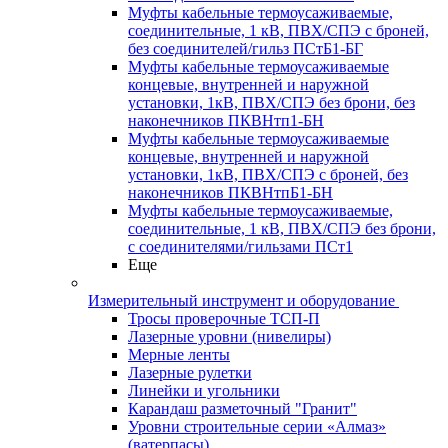
Муфты кабельные термоусаживаемые,
соединительные, 1 кВ, ПВХ/СПЭ с броней,
без соединителей/гильз ПСтБ1-БГ
Муфты кабельные термоусаживаемые
концевые, внутренней и наружной
установки, 1кВ, ПВХ/СПЭ без брони, без
наконечников ПКВНтп1-БН
Муфты кабельные термоусаживаемые
концевые, внутренней и наружной
установки, 1кВ, ПВХ/СПЭ с броней, без
наконечников ПКВНтпБ1-БН
Муфты кабельные термоусаживаемые,
соединительные, 1 кВ, ПВХ/СПЭ без брони,
с соединителями/гильзами ПСт1
Еще
Измерительный инструмент и оборудование
Тросы проверочные ТСП-П
Лазерные уровни (нивелиры)
Мерные ленты
Лазерные рулетки
Линейки и угольники
Карандаш разметочный "Гранит"
Уровни строительные серии «Алмаз»
(ватерпасы)