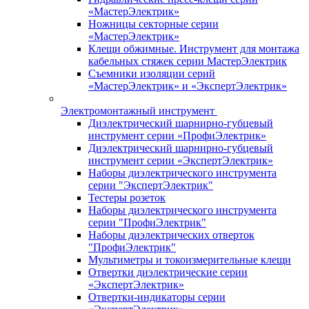
«МастерЭлектрик»
Ножницы секторные серии
«МастерЭлектрик»
Клещи обжимные. Инструмент для монтажа
кабельных стяжек серии МастерЭлектрик
Съемники изоляции серий
«МастерЭлектрик» и «ЭкспертЭлектрик»
Электромонтажный инструмент
Диэлектрический шарнирно-губцевый
инструмент серии «ПрофиЭлектрик»
Диэлектрический шарнирно-губцевый
инструмент серии «ЭкспертЭлектрик»
Наборы диэлектрического инструмента
серии "ЭкспертЭлектрик"
Тестеры розеток
Наборы диэлектрического инструмента
серии "ПрофиЭлектрик"
Наборы диэлектрических отверток
"ПрофиЭлектрик"
Мультиметры и токоизмерительные клещи
Отвертки диэлектрические серии
«ЭкспертЭлектрик»
Отвертки-индикаторы серии