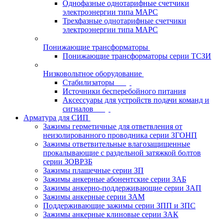
Однофазные однотарифные счетчики
электроэнергии типа МАРС
Трехфазные однотарифные счетчики
электроэнергии типа МАРС
Понижающие трансформаторы
Понижающие трансформаторы серии ТСЗИ
Низковольтное оборудование
Стабилизаторы
Источники бесперебойного питания
Аксессуары для устройств подачи команд и
сигналов
Арматура для СИП
Зажимы герметичные для ответвления от
неизолированного проводника серии ЗГОНП
Зажимы ответвительные влагозащищенные
прокалывающие с раздельной затяжкой болтов
серии ЗОВРЗБ
Зажимы плашечные серии ЗП
Зажимы анкерные абонентские серии ЗАБ
Зажимы анкерно-поддерживающие серии ЗАП
Зажимы анкерные серии ЗАМ
Поддерживающие зажимы серии ЗПП и ЗПС
Зажимы анкерные клиновые серии ЗАК