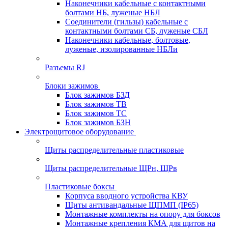
Наконечники кабельные с контактными
болтами НБ, луженые НБЛ
Соединители (гильзы) кабельные с
контактными болтами СБ, луженые СБЛ
Наконечники кабельные, болтовые,
луженые, изолированные НБЛи
Разъемы RJ
Блоки зажимов
Блок зажимов БЗД
Блок зажимов ТВ
Блок зажимов ТС
Блок зажимов БЗН
Электрощитовое оборудование
Щиты распределительные пластиковые
Щиты распределительные ЩРн, ЩРв
Пластиковые боксы
Корпуса вводного устройства КВУ
Щиты антивандальные ЩПМП (IP65)
Монтажные комплекты на опору для боксов
Монтажные крепления КМА для щитов на