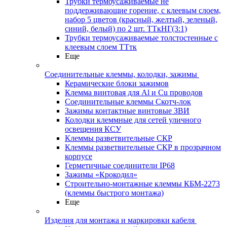
Трубки термоусаживаемые не
поддерживающие горение, с клеевым слоем,
набор 5 цветов (красный, желтый, зеленый,
синий, белый) по 2 шт. ТТкНГ(3:1)
Трубки термоусаживаемые толстостенные с
клеевым слоем ТТтк
Еще
Соединительные клеммы, колодки, зажимы
Керамические блоки зажимов
Клемма винтовая для Al и Cu проводов
Соединительные клеммы Скотч-лок
Зажимы контактные винтовые ЗВИ
Колодки клеммные для сетей уличного
освещения КСУ
Клеммы разветвительные СКР
Клеммы разветвительные СКР в прозрачном
корпусе
Герметичные соединители IP68
Зажимы «Крокодил»
Строительно-монтажные клеммы КБМ-2273
(клеммы быстрого монтажа)
Еще
Изделия для монтажа и маркировки кабеля