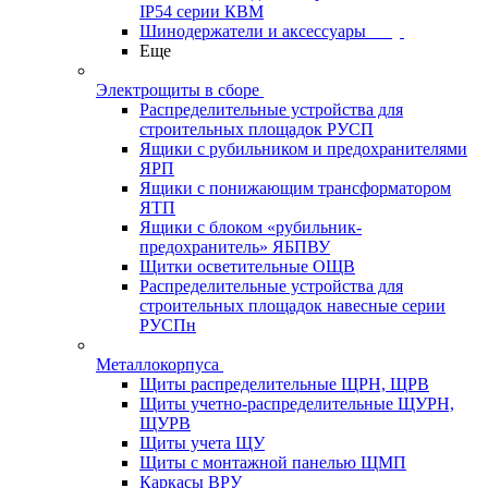
IP54 серии КВМ
Шинодержатели и аксессуары
Еще
Электрощиты в сборе
Распределительные устройства для
строительных площадок РУСП
Ящики с рубильником и предохранителями
ЯРП
Ящики с понижающим трансформатором
ЯТП
Ящики с блоком «рубильник-
предохранитель» ЯБПВУ
Щитки осветительные ОЩВ
Распределительные устройства для
строительных площадок навесные серии
РУСПн
Металлокорпуса
Щиты распределительные ЩРН, ЩРВ
Щиты учетно-распределительные ЩУРН,
ЩУРВ
Щиты учета ЩУ
Щиты с монтажной панелью ЩМП
Каркасы ВРУ