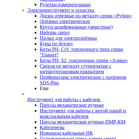
Рулетки измерительные
Электроинструмент и оснастка
Диски отрезные по металлу серии «Рубин»
Лобзики электрические
Круги шлифовальные (зачистные)
Наборы сверл
Пилки для электролобзика
Буры по бетону
Биты PH, CrV торсионного типа серии
"Гранит"
Биты PH, S2, торсионные серии «Алмаз»
Сверла по металлу ступенчатые с
нитридтитановым покрытием
Перфораторы электрические с патроном
SDS-Plus
Еще
Инструмент для работы с кабелем
Прессы механические ручные
Инструмент для работы с витой парой и
коаксиальным кабелем
Прессы механические ручные ПМР-КМ
Кабелерезы
Ножницы кабельные НК
Гидравлические пресс-клещи серии