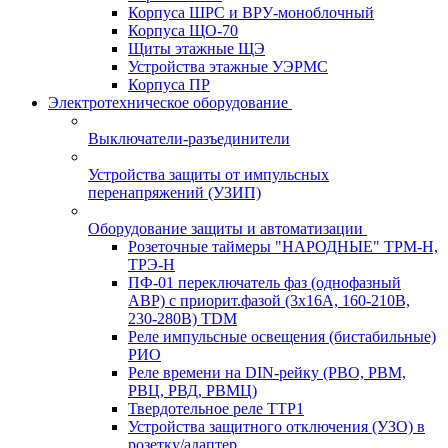
Корпуса ШРС и ВРУ-моноблочный
Корпуса ЩО-70
Щиты этажные ЩЭ
Устройства этажные УЭРМС
Корпуса ПР
Электротехническое оборудование
Выключатели-разъединители
Устройства защиты от импульсных
перенапряжений (УЗИП)
Оборудование защиты и автоматизации
Розеточные таймеры "НАРОДНЫЕ" ТРМ-Н,
ТРЭ-Н
ПФ-01 переключатель фаз (однофазный
АВР) с приорит.фазой (3х16А, 160-210В,
230-280В) TDM
Реле импульсные освещения (бистабильные)
РИО
Реле времени на DIN-рейку (РВО, РВМ,
РВЦ, РВД, РВМЦ)
Твердотельное реле ТТР1
Устройства защитного отключения (УЗО) в
розетку/адаптер