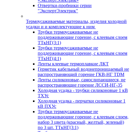
«ЭкспертЭлектрик»
Отвертки-пробники серии
"ЭкспертЭлектрик"
Термоусаживаемые материалы, изделия холодной
усадки и и комплектующие к ним
Трубки термоусаживаемые не
поддерживающие горение, с клеевым слоем
ТТкНГ(3:1)
Трубки термоусаживаемые не
поддерживающие горение, с клеевым слоем
ТТкНГ(4:1)
Ленты клеевые термоплавкие ЛКТ
Герметик кабельный водонепроницаемый не
распространяющий горение ГКВ-НГ TDM
Ленты силиконовые, самослипающиеся, не
распространяющие горение ЛССИ-НГ-35
Холодная усадка - трубки силиконовые 1 кВ
ТХУс
Холодная усадка - перчатки силиконовые 1
кВ ПХУс
Трубки термоусаживаемые не
поддерживающие горение, с клеевым слоем,
набор 3 цвета (красный, желтый, зеленый)
по 3 шт. ТТкНГ(3:1)