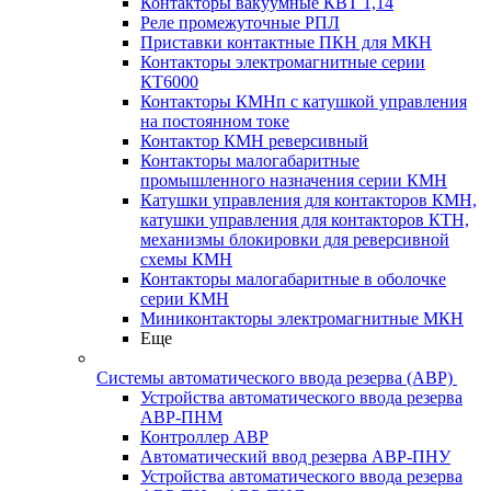
Контакторы вакуумные КВТ 1,14
Реле промежуточные РПЛ
Приставки контактные ПКН для МКН
Контакторы электромагнитные серии
КТ6000
Контакторы КМНп с катушкой управления
на постоянном токе
Контактор КМН реверсивный
Контакторы малогабаритные
промышленного назначения серии КМН
Катушки управления для контакторов КМН,
катушки управления для контакторов КТН,
механизмы блокировки для реверсивной
схемы КМН
Контакторы малогабаритные в оболочке
серии КМН
Миниконтакторы электромагнитные МКН
Еще
Системы автоматического ввода резерва (АВР)
Устройства автоматического ввода резерва
АВР-ПНМ
Контроллер АВР
Автоматический ввод резерва АВР-ПНУ
Устройства автоматического ввода резерва