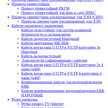
Провода термостойкие
Провод термостойкий РКГМ
Провод термостойкий для бань и саун ПРКС
Провода самонесущие изолированные для ЛЭП (СИП)
Провода самонесущие изолированные для ЛЭП
Кабели различного назначения
Кабели огнестойкие для систем пожарной
безопасности и сигнализации
Кабель радиочастотный Народный
Кабели монтажные МКЭШв
Кабель витая пара U/UTP и F/UTP категории 5е
Народная
Кабель радиочастотный
Электротруба гофрированная с кабелем
Кабель витая пара U/UTP и F/UTP категории 5e 4
пары (solid)
Кабель витая пара U/UTP и F/UTP 6 категории 4
пары (solid)
Комбинированные кабели для видеонаблюдения
КВК
Кабели комбинированные видеонаблюдения КВК
НАРОДНЫЕ
Ретро проводка
Ретро провод TV+Internet