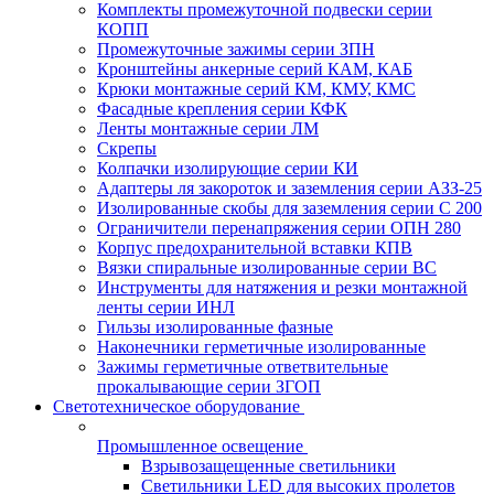
Комплекты промежуточной подвески серии
КОПП
Промежуточные зажимы серии ЗПН
Кронштейны анкерные серий КАМ, КАБ
Крюки монтажные серий КМ, КМУ, КМС
Фасадные крепления серии КФК
Ленты монтажные серии ЛМ
Скрепы
Колпачки изолирующие серии КИ
Адаптеры ля закороток и заземления серии АЗЗ-25
Изолированные скобы для заземления серии С 200
Ограничители перенапряжения серии ОПН 280
Корпус предохранительной вставки КПВ
Вязки спиральные изолированные серии ВС
Инструменты для натяжения и резки монтажной
ленты серии ИНЛ
Гильзы изолированные фазные
Наконечники герметичные изолированные
Зажимы герметичные ответвительные
прокалывающие серии ЗГОП
Светотехническое оборудование
Промышленное освещение
Взрывозащещенные светильники
Светильники LED для высоких пролетов