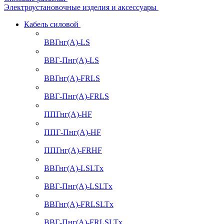
Электроустановочные изделия и аксессуары
Кабель силовой
ВВГнг(А)-LS
ВВГ-Пнг(А)-LS
ВВГнг(А)-FRLS
ВВГ-Пнг(А)-FRLS
ППГнг(А)-HF
ППГ-Пнг(А)-HF
ППГнг(А)-FRHF
ВВГнг(А)-LSLTx
ВВГ-Пнг(А)-LSLTx
ВВГнг(А)-FRLSLTx
ВВГ-Пнг(А)-FRLSLTx