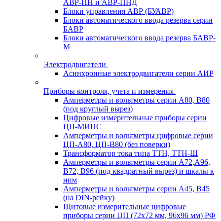
АВР-ПН и АВР-ПНД
Блоки управления АВР (БУАВР)
Блоки автоматического ввода резерва серии
БАВР
Блоки автоматического ввода резерва БАВР-
М
Электродвигатели
Асинхронные электродвигатели серии АИР
Приборы контроля, учета и измерения
Амперметры и вольтметры серии А80, В80
(под круглый вырез)
Цифровые измерительные приборы серии
ЦП-МИПС
Амперметры и вольтметры цифровые серии
ЦП-А80, ЦП-В80 (без поверки)
Трансформатор тока типа ТТН, ТТН-Ш
Амперметры и вольтметры серии А72,А96,
В72, В96 (под квадратный вырез) и шкалы к
ним
Амперметры и вольтметры серии А45, В45
(на DIN-рейку)
Щитовые измерительные цифровые
приборы серии ЦП (72х72 мм, 96х96 мм) РФ