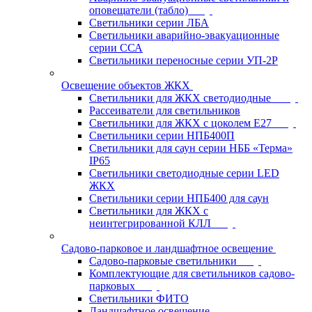
оповещатели (табло)
Светильники серии ЛБА
Светильники аварийно-эвакуационные
серии ССА
Светильники переносные серии УП-2Р
Освещение объектов ЖКХ
Светильники для ЖКХ светодиодные
Рассеиватели для светильников
Светильники для ЖКХ с цоколем Е27
Светильники серии НПБ400П
Светильники для саун серии НББ «Терма»
IP65
Светильники светодиодные серии LED
ЖКХ
Светильники серии НПБ400 для саун
Светильники для ЖКХ с
неинтегрированной КЛЛ
Садово-парковое и ландшафтное освещение
Садово-парковые светильники
Комплектующие для светильников садово-
парковых
Светильники ФИТО
Ландшафтное освещение