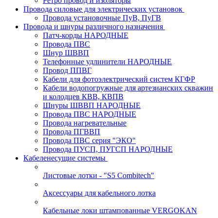
Ретро провод и изоляторы
Провода силовые для электрических установок
Провода установочные ПуВ, ПуГВ
Провода и шнуры различного назначения
Патч-корды НАРОДНЫЕ
Провода ПВС
Шнур ШВВП
Телефонные удлинители НАРОДНЫЕ
Провод ППВГ
Кабели для фотоэлектрический систем КГФР
Кабели водопогружные для артезианских скважин
и колодцев КВВ, КВПВ
Шнуры ШВВП НАРОДНЫЕ
Провода ПВС НАРОДНЫЕ
Провода нагревательные
Провода ПГВВП
Провода ПВС серия "ЭКО"
Провода ПУСП, ПУГСП НАРОДНЫЕ
Кабеленесущие системы
Листовые лотки - "S5 Combitech"
Аксессуары для кабельного лотка
Кабельные локи штампованные VERGOKAN