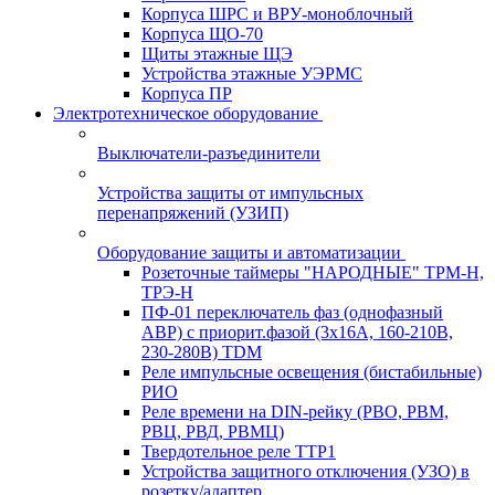
Корпуса ШРС и ВРУ-моноблочный
Корпуса ЩО-70
Щиты этажные ЩЭ
Устройства этажные УЭРМС
Корпуса ПР
Электротехническое оборудование
Выключатели-разъединители
Устройства защиты от импульсных
перенапряжений (УЗИП)
Оборудование защиты и автоматизации
Розеточные таймеры "НАРОДНЫЕ" ТРМ-Н,
ТРЭ-Н
ПФ-01 переключатель фаз (однофазный
АВР) с приорит.фазой (3х16А, 160-210В,
230-280В) TDM
Реле импульсные освещения (бистабильные)
РИО
Реле времени на DIN-рейку (РВО, РВМ,
РВЦ, РВД, РВМЦ)
Твердотельное реле ТТР1
Устройства защитного отключения (УЗО) в
розетку/адаптер