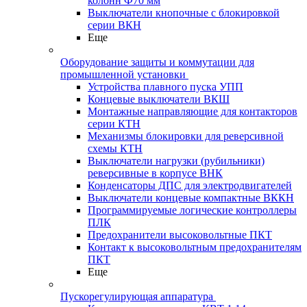
колонн Ф70 мм
Выключатели кнопочные с блокировкой
серии ВКН
Еще
Оборудование защиты и коммутации для
промышленной установки
Устройства плавного пуска УПП
Концевые выключатели ВКШ
Монтажные направляющие для контакторов
серии КТН
Механизмы блокировки для реверсивной
схемы КТН
Выключатели нагрузки (рубильники)
реверсивные в корпусе ВНК
Конденсаторы ДПС для электродвигателей
Выключатели концевые компактные ВККН
Программируемые логические контроллеры
ПЛК
Предохранители высоковольтные ПКТ
Контакт к высоковольтным предохранителям
ПКТ
Еще
Пускорегулирующая аппаратура