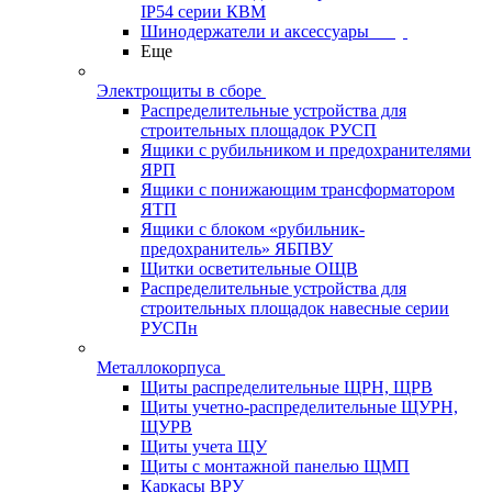
IP54 серии КВМ
Шинодержатели и аксессуары
Еще
Электрощиты в сборе
Распределительные устройства для
строительных площадок РУСП
Ящики с рубильником и предохранителями
ЯРП
Ящики с понижающим трансформатором
ЯТП
Ящики с блоком «рубильник-
предохранитель» ЯБПВУ
Щитки осветительные ОЩВ
Распределительные устройства для
строительных площадок навесные серии
РУСПн
Металлокорпуса
Щиты распределительные ЩРН, ЩРВ
Щиты учетно-распределительные ЩУРН,
ЩУРВ
Щиты учета ЩУ
Щиты с монтажной панелью ЩМП
Каркасы ВРУ