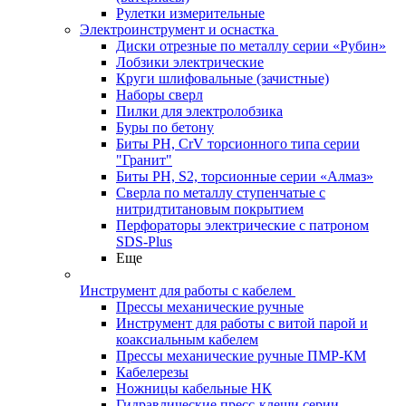
Рулетки измерительные
Электроинструмент и оснастка
Диски отрезные по металлу серии «Рубин»
Лобзики электрические
Круги шлифовальные (зачистные)
Наборы сверл
Пилки для электролобзика
Буры по бетону
Биты PH, CrV торсионного типа серии
"Гранит"
Биты PH, S2, торсионные серии «Алмаз»
Сверла по металлу ступенчатые с
нитридтитановым покрытием
Перфораторы электрические с патроном
SDS-Plus
Еще
Инструмент для работы с кабелем
Прессы механические ручные
Инструмент для работы с витой парой и
коаксиальным кабелем
Прессы механические ручные ПМР-КМ
Кабелерезы
Ножницы кабельные НК
Гидравлические пресс-клещи серии