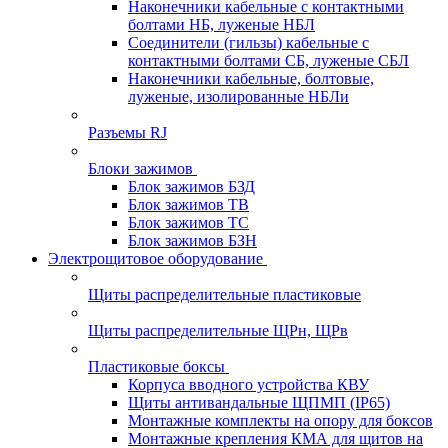
Наконечники кабельные с контактными
болтами НБ, луженые НБЛ
Соединители (гильзы) кабельные с
контактными болтами СБ, луженые СБЛ
Наконечники кабельные, болтовые,
луженые, изолированные НБЛи
Разъемы RJ
Блоки зажимов
Блок зажимов БЗД
Блок зажимов ТВ
Блок зажимов ТС
Блок зажимов БЗН
Электрощитовое оборудование
Щиты распределительные пластиковые
Щиты распределительные ЩРн, ЩРв
Пластиковые боксы
Корпуса вводного устройства КВУ
Щиты антивандальные ЩПМП (IP65)
Монтажные комплекты на опору для боксов
Монтажные крепления КМА для щитов на