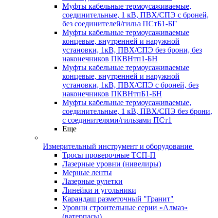
Муфты кабельные термоусаживаемые,
соединительные, 1 кВ, ПВХ/СПЭ с броней,
без соединителей/гильз ПСтБ1-БГ
Муфты кабельные термоусаживаемые
концевые, внутренней и наружной
установки, 1кВ, ПВХ/СПЭ без брони, без
наконечников ПКВНтп1-БН
Муфты кабельные термоусаживаемые
концевые, внутренней и наружной
установки, 1кВ, ПВХ/СПЭ с броней, без
наконечников ПКВНтпБ1-БН
Муфты кабельные термоусаживаемые,
соединительные, 1 кВ, ПВХ/СПЭ без брони,
с соединителями/гильзами ПСт1
Еще
Измерительный инструмент и оборудование
Тросы проверочные ТСП-П
Лазерные уровни (нивелиры)
Мерные ленты
Лазерные рулетки
Линейки и угольники
Карандаш разметочный "Гранит"
Уровни строительные серии «Алмаз»
(ватерпасы)