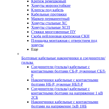
Крепеж ремешковый
Хомуты морозостойкие
Клипсы под кабель
Кабельные протяжки
Маркер перманентный
Хомуты стальные ХС
Хомуты стальные ХСП
Стяжки многозвенные ПУ
Скоба нейлоновая крепежная СКН
Площадка монтажная с отверстием под
хомуты
Еще
Болтовые кабельные наконечники и соединители/
гильзы
Соединители (гильзы) кабельные с
контактными болтами СБ-Р, луженные СБЛ-
Р
Наконечники кабельные с контактными
болтами НБ-Р, луженые НБЛ-Р
Соединители (гильзы) кабельные с
контактными болтами на напряжение 1 кВ
2СБ
Наконечники кабельные с контактными
болтами на напряжение 1кВ 1НБ