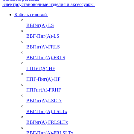
Электроустановочные изделия и аксессуары
Кабель силовой
ВВГнг(А)-LS
ВВГ-Пнг(А)-LS
ВВГнг(А)-FRLS
ВВГ-Пнг(А)-FRLS
ППГнг(А)-HF
ППГ-Пнг(А)-HF
ППГнг(А)-FRHF
ВВГнг(А)-LSLTx
ВВГ-Пнг(А)-LSLTx
ВВГнг(А)-FRLSLTx
ВВГ-Пнг(А)-FRLSLTx