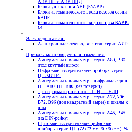
АВР-ПН и АВР-ПНД
Блоки управления АВР (БУАВР)
Блоки автоматического ввода резерва серии
БАВР
Блоки автоматического ввода резерва БАВР-
М
Электродвигатели
Асинхронные электродвигатели серии АИР
Приборы контроля, учета и измерения
Амперметры и вольтметры серии А80, В80
(под круглый вырез)
Цифровые измерительные приборы серии
ЦП-МИПС
Амперметры и вольтметры цифровые серии
ЦП-А80, ЦП-В80 (без поверки)
Трансформатор тока типа ТТН, ТТН-Ш
Амперметры и вольтметры серии А72,А96,
В72, В96 (под квадратный вырез) и шкалы к
ним
Амперметры и вольтметры серии А45, В45
(на DIN-рейку)
Щитовые измерительные цифровые
приборы серии ЦП (72х72 мм, 96х96 мм) РФ