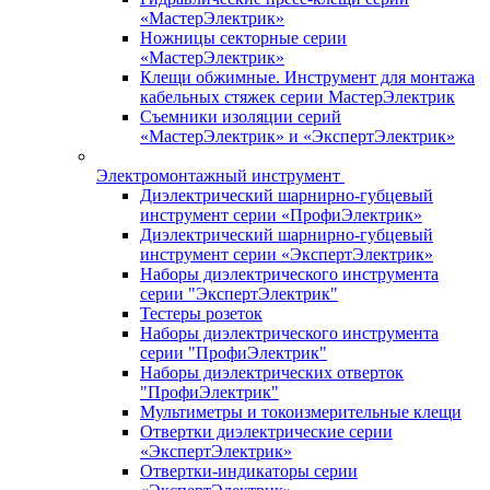
«МастерЭлектрик»
Ножницы секторные серии
«МастерЭлектрик»
Клещи обжимные. Инструмент для монтажа
кабельных стяжек серии МастерЭлектрик
Съемники изоляции серий
«МастерЭлектрик» и «ЭкспертЭлектрик»
Электромонтажный инструмент
Диэлектрический шарнирно-губцевый
инструмент серии «ПрофиЭлектрик»
Диэлектрический шарнирно-губцевый
инструмент серии «ЭкспертЭлектрик»
Наборы диэлектрического инструмента
серии "ЭкспертЭлектрик"
Тестеры розеток
Наборы диэлектрического инструмента
серии "ПрофиЭлектрик"
Наборы диэлектрических отверток
"ПрофиЭлектрик"
Мультиметры и токоизмерительные клещи
Отвертки диэлектрические серии
«ЭкспертЭлектрик»
Отвертки-индикаторы серии