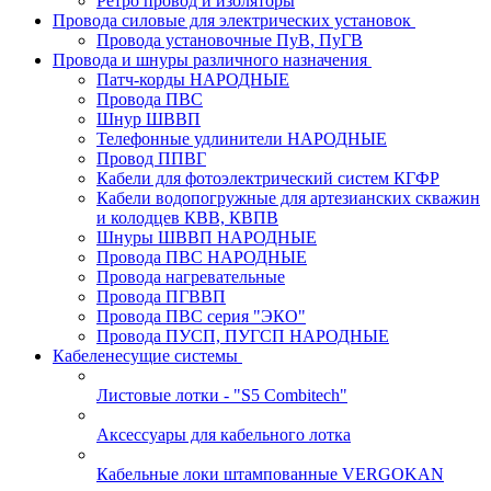
Ретро провод и изоляторы
Провода силовые для электрических установок
Провода установочные ПуВ, ПуГВ
Провода и шнуры различного назначения
Патч-корды НАРОДНЫЕ
Провода ПВС
Шнур ШВВП
Телефонные удлинители НАРОДНЫЕ
Провод ППВГ
Кабели для фотоэлектрический систем КГФР
Кабели водопогружные для артезианских скважин
и колодцев КВВ, КВПВ
Шнуры ШВВП НАРОДНЫЕ
Провода ПВС НАРОДНЫЕ
Провода нагревательные
Провода ПГВВП
Провода ПВС серия "ЭКО"
Провода ПУСП, ПУГСП НАРОДНЫЕ
Кабеленесущие системы
Листовые лотки - "S5 Combitech"
Аксессуары для кабельного лотка
Кабельные локи штампованные VERGOKAN