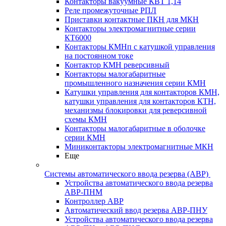
Контакторы вакуумные КВТ 1,14
Реле промежуточные РПЛ
Приставки контактные ПКН для МКН
Контакторы электромагнитные серии
КТ6000
Контакторы КМНп с катушкой управления
на постоянном токе
Контактор КМН реверсивный
Контакторы малогабаритные
промышленного назначения серии КМН
Катушки управления для контакторов КМН,
катушки управления для контакторов КТН,
механизмы блокировки для реверсивной
схемы КМН
Контакторы малогабаритные в оболочке
серии КМН
Миниконтакторы электромагнитные МКН
Еще
Системы автоматического ввода резерва (АВР)
Устройства автоматического ввода резерва
АВР-ПНМ
Контроллер АВР
Автоматический ввод резерва АВР-ПНУ
Устройства автоматического ввода резерва