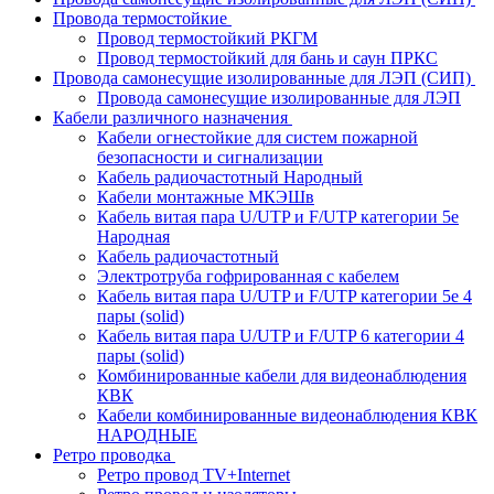
Провода термостойкие
Провод термостойкий РКГМ
Провод термостойкий для бань и саун ПРКС
Провода самонесущие изолированные для ЛЭП (СИП)
Провода самонесущие изолированные для ЛЭП
Кабели различного назначения
Кабели огнестойкие для систем пожарной
безопасности и сигнализации
Кабель радиочастотный Народный
Кабели монтажные МКЭШв
Кабель витая пара U/UTP и F/UTP категории 5е
Народная
Кабель радиочастотный
Электротруба гофрированная с кабелем
Кабель витая пара U/UTP и F/UTP категории 5e 4
пары (solid)
Кабель витая пара U/UTP и F/UTP 6 категории 4
пары (solid)
Комбинированные кабели для видеонаблюдения
КВК
Кабели комбинированные видеонаблюдения КВК
НАРОДНЫЕ
Ретро проводка
Ретро провод TV+Internet