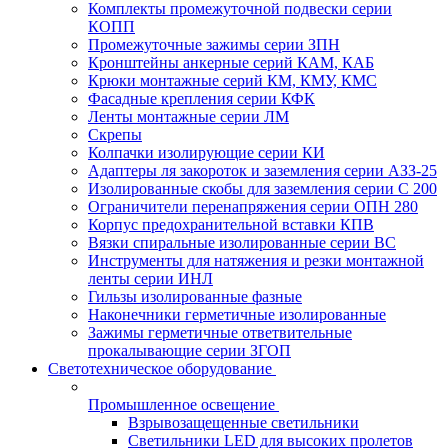
Комплекты промежуточной подвески серии
КОПП
Промежуточные зажимы серии ЗПН
Кронштейны анкерные серий КАМ, КАБ
Крюки монтажные серий КМ, КМУ, КМС
Фасадные крепления серии КФК
Ленты монтажные серии ЛМ
Скрепы
Колпачки изолирующие серии КИ
Адаптеры ля закороток и заземления серии АЗЗ-25
Изолированные скобы для заземления серии С 200
Ограничители перенапряжения серии ОПН 280
Корпус предохранительной вставки КПВ
Вязки спиральные изолированные серии ВС
Инструменты для натяжения и резки монтажной
ленты серии ИНЛ
Гильзы изолированные фазные
Наконечники герметичные изолированные
Зажимы герметичные ответвительные
прокалывающие серии ЗГОП
Светотехническое оборудование
Промышленное освещение
Взрывозащещенные светильники
Светильники LED для высоких пролетов