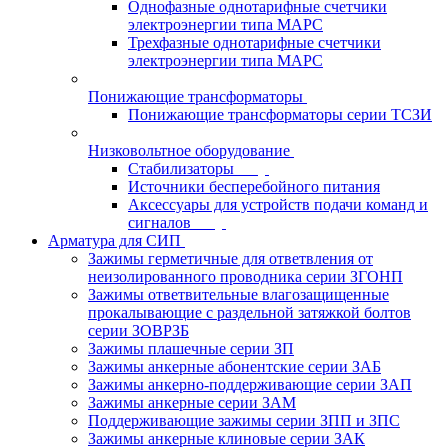
Однофазные однотарифные счетчики
электроэнергии типа МАРС
Трехфазные однотарифные счетчики
электроэнергии типа МАРС
Понижающие трансформаторы
Понижающие трансформаторы серии ТСЗИ
Низковольтное оборудование
Стабилизаторы
Источники бесперебойного питания
Аксессуары для устройств подачи команд и
сигналов
Арматура для СИП
Зажимы герметичные для ответвления от
неизолированного проводника серии ЗГОНП
Зажимы ответвительные влагозащищенные
прокалывающие с раздельной затяжкой болтов
серии ЗОВРЗБ
Зажимы плашечные серии ЗП
Зажимы анкерные абонентские серии ЗАБ
Зажимы анкерно-поддерживающие серии ЗАП
Зажимы анкерные серии ЗАМ
Поддерживающие зажимы серии ЗПП и ЗПС
Зажимы анкерные клиновые серии ЗАК