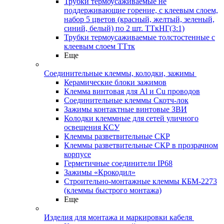
Трубки термоусаживаемые не
поддерживающие горение, с клеевым слоем,
набор 5 цветов (красный, желтый, зеленый,
синий, белый) по 2 шт. ТТкНГ(3:1)
Трубки термоусаживаемые толстостенные с
клеевым слоем ТТтк
Еще
Соединительные клеммы, колодки, зажимы
Керамические блоки зажимов
Клемма винтовая для Al и Cu проводов
Соединительные клеммы Скотч-лок
Зажимы контактные винтовые ЗВИ
Колодки клеммные для сетей уличного
освещения КСУ
Клеммы разветвительные СКР
Клеммы разветвительные СКР в прозрачном
корпусе
Герметичные соединители IP68
Зажимы «Крокодил»
Строительно-монтажные клеммы КБМ-2273
(клеммы быстрого монтажа)
Еще
Изделия для монтажа и маркировки кабеля