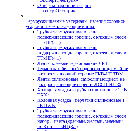
«ЭкспертЭлектрик»
Отвертки-пробники серии
"ЭкспертЭлектрик"
Термоусаживаемые материалы, изделия холодной
усадки и и комплектующие к ним
Трубки термоусаживаемые не
поддерживающие горение, с клеевым слоем
ТТкНГ(3:1)
Трубки термоусаживаемые не
поддерживающие горение, с клеевым слоем
ТТкНГ(4:1)
Ленты клеевые термоплавкие ЛКТ
Герметик кабельный водонепроницаемый не
распространяющий горение ГКВ-НГ TDM
Ленты силиконовые, самослипающиеся, не
распространяющие горение ЛССИ-НГ-35
Холодная усадка - трубки силиконовые 1 кВ
ТХУс
Холодная усадка - перчатки силиконовые 1
кВ ПХУс
Трубки термоусаживаемые не
поддерживающие горение, с клеевым слоем,
набор 3 цвета (красный, желтый, зеленый)
по 3 шт. ТТкНГ(3:1)