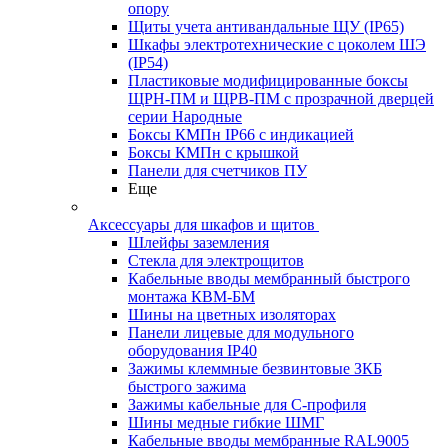
опору
Щиты учета антивандальные ЩУ (IP65)
Шкафы электротехнические с цоколем ШЭ
(IP54)
Пластиковые модифицированные боксы
ЩРН-ПМ и ЩРВ-ПМ с прозрачной дверцей
серии Народные
Боксы КМПн IP66 с индикацией
Боксы КМПн с крышкой
Панели для счетчиков ПУ
Еще
Аксессуары для шкафов и щитов
Шлейфы заземления
Стекла для электрощитов
Кабельные вводы мембранный быстрого
монтажа КВМ-БМ
Шины на цветных изоляторах
Панели лицевые для модульного
оборудования IP40
Зажимы клеммные безвинтовые ЗКБ
быстрого зажима
Зажимы кабельные для С-профиля
Шины медные гибкие ШМГ
Кабельные вводы мембранные RAL9005