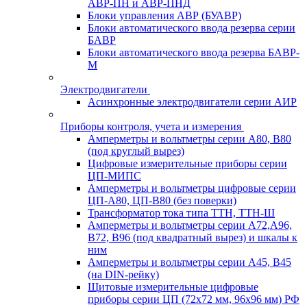
АВР-ПН и АВР-ПНД
Блоки управления АВР (БУАВР)
Блоки автоматического ввода резерва серии
БАВР
Блоки автоматического ввода резерва БАВР-
М
Электродвигатели
Асинхронные электродвигатели серии АИР
Приборы контроля, учета и измерения
Амперметры и вольтметры серии А80, В80
(под круглый вырез)
Цифровые измерительные приборы серии
ЦП-МИПС
Амперметры и вольтметры цифровые серии
ЦП-А80, ЦП-В80 (без поверки)
Трансформатор тока типа ТТН, ТТН-Ш
Амперметры и вольтметры серии А72,А96,
В72, В96 (под квадратный вырез) и шкалы к
ним
Амперметры и вольтметры серии А45, В45
(на DIN-рейку)
Щитовые измерительные цифровые
приборы серии ЦП (72х72 мм, 96х96 мм) РФ