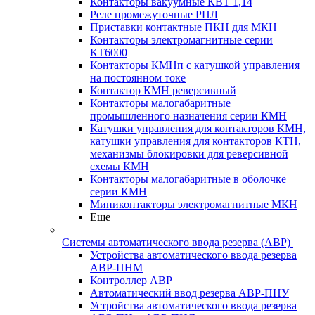
Контакторы вакуумные КВТ 1,14
Реле промежуточные РПЛ
Приставки контактные ПКН для МКН
Контакторы электромагнитные серии
КТ6000
Контакторы КМНп с катушкой управления
на постоянном токе
Контактор КМН реверсивный
Контакторы малогабаритные
промышленного назначения серии КМН
Катушки управления для контакторов КМН,
катушки управления для контакторов КТН,
механизмы блокировки для реверсивной
схемы КМН
Контакторы малогабаритные в оболочке
серии КМН
Миниконтакторы электромагнитные МКН
Еще
Системы автоматического ввода резерва (АВР)
Устройства автоматического ввода резерва
АВР-ПНМ
Контроллер АВР
Автоматический ввод резерва АВР-ПНУ
Устройства автоматического ввода резерва