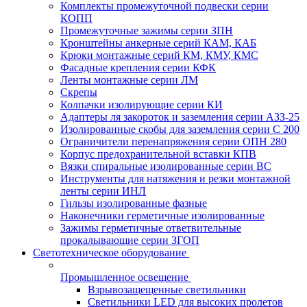
Комплекты промежуточной подвески серии
КОПП
Промежуточные зажимы серии ЗПН
Кронштейны анкерные серий КАМ, КАБ
Крюки монтажные серий КМ, КМУ, КМС
Фасадные крепления серии КФК
Ленты монтажные серии ЛМ
Скрепы
Колпачки изолирующие серии КИ
Адаптеры ля закороток и заземления серии АЗЗ-25
Изолированные скобы для заземления серии С 200
Ограничители перенапряжения серии ОПН 280
Корпус предохранительной вставки КПВ
Вязки спиральные изолированные серии ВС
Инструменты для натяжения и резки монтажной
ленты серии ИНЛ
Гильзы изолированные фазные
Наконечники герметичные изолированные
Зажимы герметичные ответвительные
прокалывающие серии ЗГОП
Светотехническое оборудование
Промышленное освещение
Взрывозащещенные светильники
Светильники LED для высоких пролетов