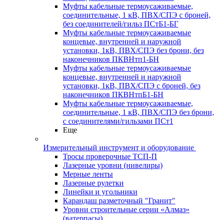
Муфты кабельные термоусаживаемые,
соединительные, 1 кВ, ПВХ/СПЭ с броней,
без соединителей/гильз ПСтБ1-БГ
Муфты кабельные термоусаживаемые
концевые, внутренней и наружной
установки, 1кВ, ПВХ/СПЭ без брони, без
наконечников ПКВНтп1-БН
Муфты кабельные термоусаживаемые
концевые, внутренней и наружной
установки, 1кВ, ПВХ/СПЭ с броней, без
наконечников ПКВНтпБ1-БН
Муфты кабельные термоусаживаемые,
соединительные, 1 кВ, ПВХ/СПЭ без брони,
с соединителями/гильзами ПСт1
Еще
Измерительный инструмент и оборудование
Тросы проверочные ТСП-П
Лазерные уровни (нивелиры)
Мерные ленты
Лазерные рулетки
Линейки и угольники
Карандаш разметочный "Гранит"
Уровни строительные серии «Алмаз»
(ватерпасы)