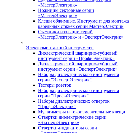
«МастерЭлектрик»
Ножницы секторные серии
«МастерЭлектрик»
Клещи обжимные. Инструмент для монтажа
кабельных стяжек серии МастерЭлектрик
Съемники изоляции серий
«МастерЭлектрик» и «ЭкспертЭлектрик»
Электромонтажный инструмент
Диэлектрический шарнирно-губцевый
инструмент серии «ПрофиЭлектрик»
Диэлектрический шарнирно-губцевый
инструмент серии «ЭкспертЭлектрик»
Наборы диэлектрического инструмента
серии "ЭкспертЭлектрик"
Тестеры розеток
Наборы диэлектрического инструмента
серии "ПрофиЭлектрик"
Наборы диэлектрических отверток
"ПрофиЭлектрик"
Мультиметры и токоизмерительные клещи
Отвертки диэлектрические серии
«ЭкспертЭлектрик»
Отвертки-индикаторы серии