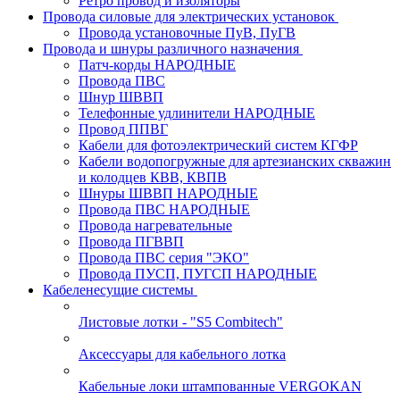
Ретро провод и изоляторы
Провода силовые для электрических установок
Провода установочные ПуВ, ПуГВ
Провода и шнуры различного назначения
Патч-корды НАРОДНЫЕ
Провода ПВС
Шнур ШВВП
Телефонные удлинители НАРОДНЫЕ
Провод ППВГ
Кабели для фотоэлектрический систем КГФР
Кабели водопогружные для артезианских скважин
и колодцев КВВ, КВПВ
Шнуры ШВВП НАРОДНЫЕ
Провода ПВС НАРОДНЫЕ
Провода нагревательные
Провода ПГВВП
Провода ПВС серия "ЭКО"
Провода ПУСП, ПУГСП НАРОДНЫЕ
Кабеленесущие системы
Листовые лотки - "S5 Combitech"
Аксессуары для кабельного лотка
Кабельные локи штампованные VERGOKAN