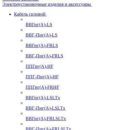
Электроустановочные изделия и аксессуары
Кабель силовой
ВВГнг(А)-LS
ВВГ-Пнг(А)-LS
ВВГнг(А)-FRLS
ВВГ-Пнг(А)-FRLS
ППГнг(А)-HF
ППГ-Пнг(А)-HF
ППГнг(А)-FRHF
ВВГнг(А)-LSLTx
ВВГ-Пнг(А)-LSLTx
ВВГнг(А)-FRLSLTx
ВВГ-Пнг(А)-FRLSLTx