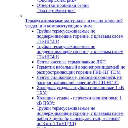
«ЭкспертЭлектрик»
Отвертки-пробники серии
"ЭкспертЭлектрик"
Термоусаживаемые материалы, изделия холодной
усадки и и комплектующие к ним
Трубки термоусаживаемые не
поддерживающие горение, с клеевым слоем
ТТкНГ(3:1)
Трубки термоусаживаемые не
поддерживающие горение, с клеевым слоем
ТТкНГ(4:1)
Ленты клеевые термоплавкие ЛКТ
Герметик кабельный водонепроницаемый не
распространяющий горение ГКВ-НГ TDM
Ленты силиконовые, самослипающиеся, не
распространяющие горение ЛССИ-НГ-35
Холодная усадка - трубки силиконовые 1 кВ
ТХУс
Холодная усадка - перчатки силиконовые 1
кВ ПХУс
Трубки термоусаживаемые не
поддерживающие горение, с клеевым слоем,
набор 3 цвета (красный, желтый, зеленый)
по 3 шт. ТТкНГ(3:1)