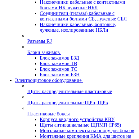
Наконечники кабельные с контактными
болтами НБ, луженые НБЛ
Соединители (гильзы) кабельные с
контактными болтами СБ, луженые СБЛ
Наконечники кабельные, болтовые,
луженые, изолированные НБЛи
Разъемы RJ
Блоки зажимов
Блок зажимов БЗД
Блок зажимов ТВ
Блок зажимов ТС
Блок зажимов БЗН
Электрощитовое оборудование
Щиты распределительные пластиковые
Щиты распределительные ЩРн, ЩРв
Пластиковые боксы
Корпуса вводного устройства КВУ
Щиты антивандальные ЩПМП (IP65)
Монтажные комплекты на опору для боксов
Монтажные крепления КМА для щитов на