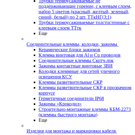
Трубки термоусаживаемые не
поддерживающие горение, с клеевым слоем,
набор 5 цветов (красный, желтый, зеленый,
синий, белый) по 2 шт. ТТкНГ(3:1)
Трубки термоусаживаемые толстостенные с
клеевым слоем ТТтк
Еще
Соединительные клеммы, колодки, зажимы
Керамические блоки зажимов
Клемма винтовая для Al и Cu проводов
Соединительные клеммы Скотч-лок
Зажимы контактные винтовые ЗВИ
Колодки клеммные для сетей уличного
освещения КСУ
Клеммы разветвительные СКР
Клеммы разветвительные СКР в прозрачном
корпусе
Герметичные соединители IP68
Зажимы «Крокодил»
Строительно-монтажные клеммы КБМ-2273
(клеммы быстрого монтажа)
Еще
Изделия для монтажа и маркировки кабеля