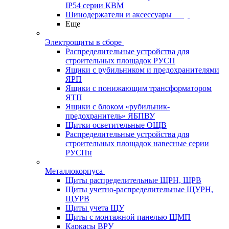
IP54 серии КВМ
Шинодержатели и аксессуары
Еще
Электрощиты в сборе
Распределительные устройства для
строительных площадок РУСП
Ящики с рубильником и предохранителями
ЯРП
Ящики с понижающим трансформатором
ЯТП
Ящики с блоком «рубильник-
предохранитель» ЯБПВУ
Щитки осветительные ОЩВ
Распределительные устройства для
строительных площадок навесные серии
РУСПн
Металлокорпуса
Щиты распределительные ЩРН, ЩРВ
Щиты учетно-распределительные ЩУРН,
ЩУРВ
Щиты учета ЩУ
Щиты с монтажной панелью ЩМП
Каркасы ВРУ