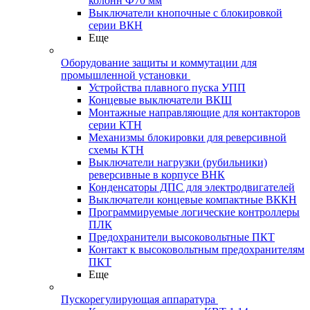
колонн Ф70 мм
Выключатели кнопочные с блокировкой
серии ВКН
Еще
Оборудование защиты и коммутации для
промышленной установки
Устройства плавного пуска УПП
Концевые выключатели ВКШ
Монтажные направляющие для контакторов
серии КТН
Механизмы блокировки для реверсивной
схемы КТН
Выключатели нагрузки (рубильники)
реверсивные в корпусе ВНК
Конденсаторы ДПС для электродвигателей
Выключатели концевые компактные ВККН
Программируемые логические контроллеры
ПЛК
Предохранители высоковольтные ПКТ
Контакт к высоковольтным предохранителям
ПКТ
Еще
Пускорегулирующая аппаратура