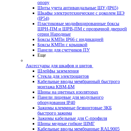
опору
Щиты учета антивандальные ЩУ (IP65)
Шкафы электротехнические с цоколем ШЭ
(IP54)
Пластиковые модифицированные боксы
ЩРН-ПМ и ЩРВ-ПМ с прозрачной дверцей
серии Народные
Боксы КМПн IP66 с индикацией
Боксы КМПн с крышкой
Панели для счетчиков ПУ
Еще
Аксессуары для шкафов и щитов
Шлейфы заземления
Стекла для электрощитов
Кабельные вводы мембранный быстрого
монтажа КВМ-БМ
Шины на цветных изоляторах
Панели лицевые для модульного
оборудования IP40
Зажимы клеммные безвинтовые ЗКБ
быстрого зажима
Зажимы кабельные для С-профиля
Шины медные гибкие ШМГ
Кабельные вводы мембранные RAL9005