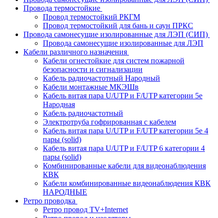
Провода термостойкие
Провод термостойкий РКГМ
Провод термостойкий для бань и саун ПРКС
Провода самонесущие изолированные для ЛЭП (СИП)
Провода самонесущие изолированные для ЛЭП
Кабели различного назначения
Кабели огнестойкие для систем пожарной
безопасности и сигнализации
Кабель радиочастотный Народный
Кабели монтажные МКЭШв
Кабель витая пара U/UTP и F/UTP категории 5е
Народная
Кабель радиочастотный
Электротруба гофрированная с кабелем
Кабель витая пара U/UTP и F/UTP категории 5e 4
пары (solid)
Кабель витая пара U/UTP и F/UTP 6 категории 4
пары (solid)
Комбинированные кабели для видеонаблюдения
КВК
Кабели комбинированные видеонаблюдения КВК
НАРОДНЫЕ
Ретро проводка
Ретро провод TV+Internet