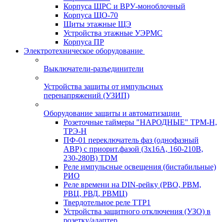
Корпуса ШРС и ВРУ-моноблочный
Корпуса ЩО-70
Щиты этажные ЩЭ
Устройства этажные УЭРМС
Корпуса ПР
Электротехническое оборудование
Выключатели-разъединители
Устройства защиты от импульсных
перенапряжений (УЗИП)
Оборудование защиты и автоматизации
Розеточные таймеры "НАРОДНЫЕ" ТРМ-Н,
ТРЭ-Н
ПФ-01 переключатель фаз (однофазный
АВР) с приорит.фазой (3х16А, 160-210В,
230-280В) TDM
Реле импульсные освещения (бистабильные)
РИО
Реле времени на DIN-рейку (РВО, РВМ,
РВЦ, РВД, РВМЦ)
Твердотельное реле ТТР1
Устройства защитного отключения (УЗО) в
розетку/адаптер