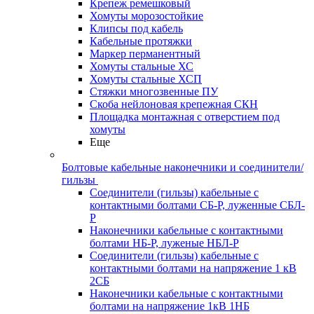
Крепеж ремешковый
Хомуты морозостойкие
Клипсы под кабель
Кабельные протяжки
Маркер перманентный
Хомуты стальные ХС
Хомуты стальные ХСП
Стяжки многозвенные ПУ
Скоба нейлоновая крепежная СКН
Площадка монтажная с отверстием под
хомуты
Еще
Болтовые кабельные наконечники и соединители/
гильзы
Соединители (гильзы) кабельные с
контактными болтами СБ-Р, луженные СБЛ-
Р
Наконечники кабельные с контактными
болтами НБ-Р, луженые НБЛ-Р
Соединители (гильзы) кабельные с
контактными болтами на напряжение 1 кВ
2СБ
Наконечники кабельные с контактными
болтами на напряжение 1кВ 1НБ