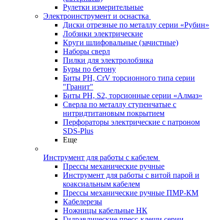
Рулетки измерительные
Электроинструмент и оснастка
Диски отрезные по металлу серии «Рубин»
Лобзики электрические
Круги шлифовальные (зачистные)
Наборы сверл
Пилки для электролобзика
Буры по бетону
Биты PH, CrV торсионного типа серии
"Гранит"
Биты PH, S2, торсионные серии «Алмаз»
Сверла по металлу ступенчатые с
нитридтитановым покрытием
Перфораторы электрические с патроном
SDS-Plus
Еще
Инструмент для работы с кабелем
Прессы механические ручные
Инструмент для работы с витой парой и
коаксиальным кабелем
Прессы механические ручные ПМР-КМ
Кабелерезы
Ножницы кабельные НК
Гидравлические пресс-клещи серии