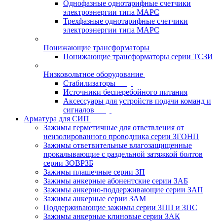
Однофазные однотарифные счетчики
электроэнергии типа МАРС
Трехфазные однотарифные счетчики
электроэнергии типа МАРС
Понижающие трансформаторы
Понижающие трансформаторы серии ТСЗИ
Низковольтное оборудование
Стабилизаторы
Источники бесперебойного питания
Аксессуары для устройств подачи команд и
сигналов
Арматура для СИП
Зажимы герметичные для ответвления от
неизолированного проводника серии ЗГОНП
Зажимы ответвительные влагозащищенные
прокалывающие с раздельной затяжкой болтов
серии ЗОВРЗБ
Зажимы плашечные серии ЗП
Зажимы анкерные абонентские серии ЗАБ
Зажимы анкерно-поддерживающие серии ЗАП
Зажимы анкерные серии ЗАМ
Поддерживающие зажимы серии ЗПП и ЗПС
Зажимы анкерные клиновые серии ЗАК