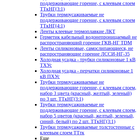
поддерживающие горение, с клеевым слоем
ТТкНГ(3:1)
Трубки термоусаживаемые не
поддерживающие горение, с клеевым слоем
ТТкНГ(4:1)
Ленты клеевые термоплавкие ЛКТ
Герметик кабельный водонепроницаемый не
распространяющий горение ГКВ-НГ TDM
Ленты силиконовые, самослипающиеся, не
распространяющие горение ЛССИ-НГ-35
Холодная усадка - трубки силиконовые 1 кВ
ТХУс
Холодная усадка - перчатки силиконовые 1
кВ ПХУс
Трубки термоусаживаемые не
поддерживающие горение, с клеевым слоем,
набор 3 цвета (красный, желтый, зеленый)
по 3 шт. ТТкНГ(3:1)
Трубки термоусаживаемые не
поддерживающие горение, с клеевым слоем,
набор 5 цветов (красный, желтый, зеленый,
синий, белый) по 2 шт. ТТкНГ(3:1)
Трубки термоусаживаемые толстостенные с
клеевым слоем ТТтк
Еще