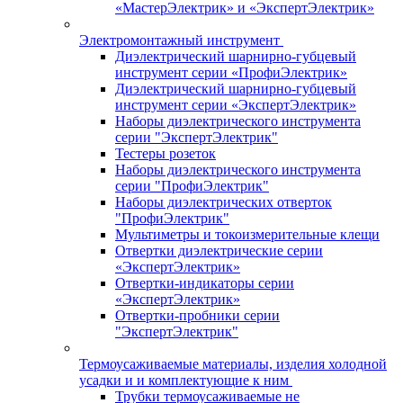
«МастерЭлектрик» и «ЭкспертЭлектрик»
Электромонтажный инструмент
Диэлектрический шарнирно-губцевый
инструмент серии «ПрофиЭлектрик»
Диэлектрический шарнирно-губцевый
инструмент серии «ЭкспертЭлектрик»
Наборы диэлектрического инструмента
серии "ЭкспертЭлектрик"
Тестеры розеток
Наборы диэлектрического инструмента
серии "ПрофиЭлектрик"
Наборы диэлектрических отверток
"ПрофиЭлектрик"
Мультиметры и токоизмерительные клещи
Отвертки диэлектрические серии
«ЭкспертЭлектрик»
Отвертки-индикаторы серии
«ЭкспертЭлектрик»
Отвертки-пробники серии
"ЭкспертЭлектрик"
Термоусаживаемые материалы, изделия холодной
усадки и и комплектующие к ним
Трубки термоусаживаемые не