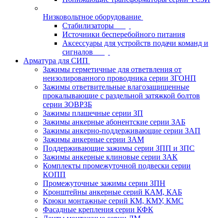
Низковольтное оборудование
Стабилизаторы
Источники бесперебойного питания
Аксессуары для устройств подачи команд и
сигналов
Арматура для СИП
Зажимы герметичные для ответвления от
неизолированного проводника серии ЗГОНП
Зажимы ответвительные влагозащищенные
прокалывающие с раздельной затяжкой болтов
серии ЗОВРЗБ
Зажимы плашечные серии ЗП
Зажимы анкерные абонентские серии ЗАБ
Зажимы анкерно-поддерживающие серии ЗАП
Зажимы анкерные серии ЗАМ
Поддерживающие зажимы серии ЗПП и ЗПС
Зажимы анкерные клиновые серии ЗАК
Комплекты промежуточной подвески серии
КОПП
Промежуточные зажимы серии ЗПН
Кронштейны анкерные серий КАМ, КАБ
Крюки монтажные серий КМ, КМУ, КМС
Фасадные крепления серии КФК