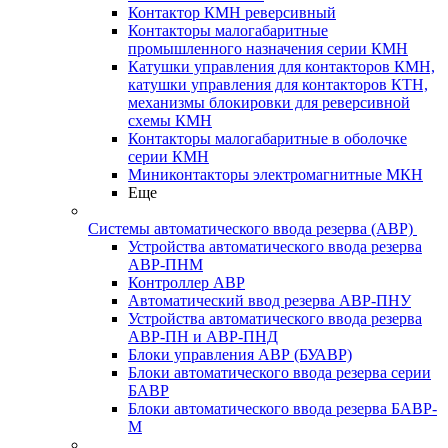
Контактор КМН реверсивный
Контакторы малогабаритные
промышленного назначения серии КМН
Катушки управления для контакторов КМН,
катушки управления для контакторов КТН,
механизмы блокировки для реверсивной
схемы КМН
Контакторы малогабаритные в оболочке
серии КМН
Миниконтакторы электромагнитные МКН
Еще
Системы автоматического ввода резерва (АВР)
Устройства автоматического ввода резерва
АВР-ПНМ
Контроллер АВР
Автоматический ввод резерва АВР-ПНУ
Устройства автоматического ввода резерва
АВР-ПН и АВР-ПНД
Блоки управления АВР (БУАВР)
Блоки автоматического ввода резерва серии
БАВР
Блоки автоматического ввода резерва БАВР-
М