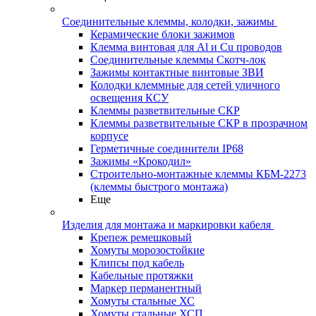
Соединительные клеммы, колодки, зажимы
Керамические блоки зажимов
Клемма винтовая для Al и Cu проводов
Соединительные клеммы Скотч-лок
Зажимы контактные винтовые ЗВИ
Колодки клеммные для сетей уличного
освещения КСУ
Клеммы разветвительные СКР
Клеммы разветвительные СКР в прозрачном
корпусе
Герметичные соединители IP68
Зажимы «Крокодил»
Строительно-монтажные клеммы КБМ-2273
(клеммы быстрого монтажа)
Еще
Изделия для монтажа и маркировки кабеля
Крепеж ремешковый
Хомуты морозостойкие
Клипсы под кабель
Кабельные протяжки
Маркер перманентный
Хомуты стальные ХС
Хомуты стальные ХСП