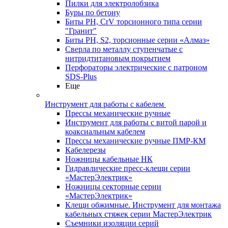
Пилки для электролобзика
Буры по бетону
Биты PH, CrV торсионного типа серии
"Гранит"
Биты PH, S2, торсионные серии «Алмаз»
Сверла по металлу ступенчатые с
нитридтитановым покрытием
Перфораторы электрические с патроном
SDS-Plus
Еще
Инструмент для работы с кабелем
Прессы механические ручные
Инструмент для работы с витой парой и
коаксиальным кабелем
Прессы механические ручные ПМР-КМ
Кабелерезы
Ножницы кабельные НК
Гидравлические пресс-клещи серии
«МастерЭлектрик»
Ножницы секторные серии
«МастерЭлектрик»
Клещи обжимные. Инструмент для монтажа
кабельных стяжек серии МастерЭлектрик
Съемники изоляции серий