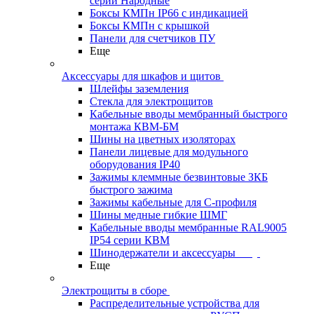
серии Народные
Боксы КМПн IP66 с индикацией
Боксы КМПн с крышкой
Панели для счетчиков ПУ
Еще
Аксессуары для шкафов и щитов
Шлейфы заземления
Стекла для электрощитов
Кабельные вводы мембранный быстрого
монтажа КВМ-БМ
Шины на цветных изоляторах
Панели лицевые для модульного
оборудования IP40
Зажимы клеммные безвинтовые ЗКБ
быстрого зажима
Зажимы кабельные для С-профиля
Шины медные гибкие ШМГ
Кабельные вводы мембранные RAL9005
IP54 серии КВМ
Шинодержатели и аксессуары
Еще
Электрощиты в сборе
Распределительные устройства для