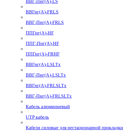
ВВГ-Пнг(А)-LS
ВВГнг(А)-FRLS
ВВГ-Пнг(А)-FRLS
ППГнг(А)-HF
ППГ-Пнг(А)-HF
ППГнг(А)-FRHF
ВВГнг(А)-LSLTx
ВВГ-Пнг(А)-LSLTx
ВВГнг(А)-FRLSLTx
ВВГ-Пнг(А)-FRLSLTx
Кабель алюминиевый
UTP кабель
Кабели силовые для нестационарной прокладки