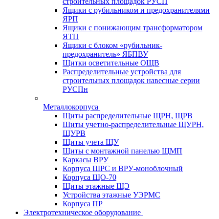
строительных площадок РУСП
Ящики с рубильником и предохранителями
ЯРП
Ящики с понижающим трансформатором
ЯТП
Ящики с блоком «рубильник-
предохранитель» ЯБПВУ
Щитки осветительные ОЩВ
Распределительные устройства для
строительных площадок навесные серии
РУСПн
Металлокорпуса
Щиты распределительные ЩРН, ЩРВ
Щиты учетно-распределительные ЩУРН,
ЩУРВ
Щиты учета ЩУ
Щиты с монтажной панелью ЩМП
Каркасы ВРУ
Корпуса ШРС и ВРУ-моноблочный
Корпуса ЩО-70
Щиты этажные ЩЭ
Устройства этажные УЭРМС
Корпуса ПР
Электротехническое оборудование