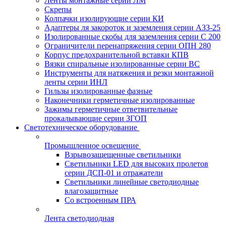
Ленты монтажные серии ЛМ
Скрепы
Колпачки изолирующие серии КИ
Адаптеры ля закороток и заземления серии АЗЗ-25
Изолированные скобы для заземления серии С 200
Ограничители перенапряжения серии ОПН 280
Корпус предохранительной вставки КПВ
Вязки спиральные изолированные серии ВС
Инструменты для натяжения и резки монтажной
ленты серии ИНЛ
Гильзы изолированные фазные
Наконечники герметичные изолированные
Зажимы герметичные ответвительные
прокалывающие серии ЗГОП
Светотехническое оборудование
Промышленное освещение
Взрывозащещенные светильники
Светильники LED для высоких пролетов
серии ДСП-01 и отражатели
Светильники линейные светодиодные
влагозащитные
Со встроенным ПРА
Лента светодиодная