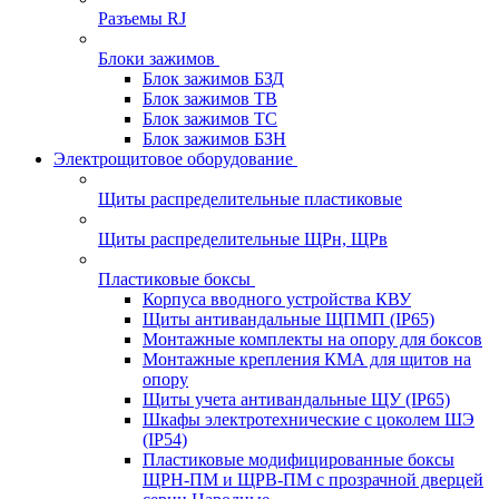
Разъемы RJ
Блоки зажимов
Блок зажимов БЗД
Блок зажимов ТВ
Блок зажимов ТС
Блок зажимов БЗН
Электрощитовое оборудование
Щиты распределительные пластиковые
Щиты распределительные ЩРн, ЩРв
Пластиковые боксы
Корпуса вводного устройства КВУ
Щиты антивандальные ЩПМП (IP65)
Монтажные комплекты на опору для боксов
Монтажные крепления КМА для щитов на
опору
Щиты учета антивандальные ЩУ (IP65)
Шкафы электротехнические с цоколем ШЭ
(IP54)
Пластиковые модифицированные боксы
ЩРН-ПМ и ЩРВ-ПМ с прозрачной дверцей