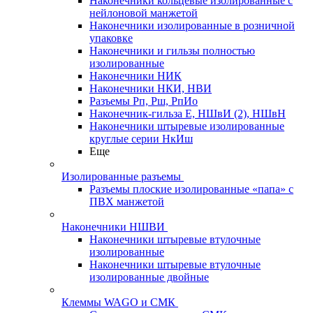
Наконечники кольцевые изолированные с
нейлоновой манжетой
Наконечники изолированные в розничной
упаковке
Наконечники и гильзы полностью
изолированные
Наконечники НИК
Наконечники НКИ, НВИ
Разъемы Рп, Рш, РпИо
Наконечник-гильза Е, НШвИ (2), НШвН
Наконечники штыревые изолированные
круглые серии НкИш
Еще
Изолированные разъемы
Разъемы плоские изолированные «папа» с
ПВХ манжетой
Наконечники НШВИ
Наконечники штыревые втулочные
изолированные
Наконечники штыревые втулочные
изолированные двойные
Клеммы WAGO и СМК