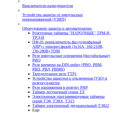
Выключатели-разъединители
Устройства защиты от импульсных
перенапряжений (УЗИП)
Оборудование защиты и автоматизации
Розеточные таймеры "НАРОДНЫЕ" ТРМ-Н,
ТРЭ-Н
ПФ-01 переключатель фаз (однофазный
АВР) с приорит.фазой (3х16А, 160-210В,
230-280В) TDM
Реле импульсные освещения (бистабильные)
РИО
Реле времени на DIN-рейку (РВО, РВМ,
РВЦ, РВД, РВМЦ)
Твердотельное реле ТТР1
Устройства защитного отключения (УЗО) в
розетку/адаптер
Реле напряжения в розетку РНР
Таймер лестничный серии ТЛ
Электронные программируемые таймеры
серий ТЭ8, ТЭ8А, ТЭ15
Таймер электронный двухканальный ТЭ822
Еще