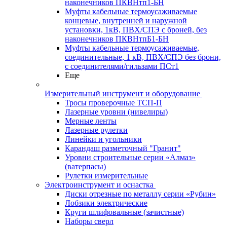
наконечников ПКВНтп1-БН
Муфты кабельные термоусаживаемые
концевые, внутренней и наружной
установки, 1кВ, ПВХ/СПЭ с броней, без
наконечников ПКВНтпБ1-БН
Муфты кабельные термоусаживаемые,
соединительные, 1 кВ, ПВХ/СПЭ без брони,
с соединителями/гильзами ПСт1
Еще
Измерительный инструмент и оборудование
Тросы проверочные ТСП-П
Лазерные уровни (нивелиры)
Мерные ленты
Лазерные рулетки
Линейки и угольники
Карандаш разметочный "Гранит"
Уровни строительные серии «Алмаз»
(ватерпасы)
Рулетки измерительные
Электроинструмент и оснастка
Диски отрезные по металлу серии «Рубин»
Лобзики электрические
Круги шлифовальные (зачистные)
Наборы сверл