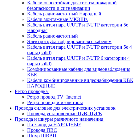
Кабели огнестойкие для систем пожарной
безопасности и сигнализации
Кабель радиочастотный Народный
Кабели монтажные МКЭШв
Кабель витая пара U/UTP и F/UTP категории 5е
Народная
Кабель радиочастотный
Электротруба гофрированная с кабелем
Кабель витая пара U/UTP и F/UTP категории 5e 4
пары (solid)
Кабель витая пара U/UTP и F/UTP 6 категории 4
пары (solid)
Комбинированные кабели для видеонаблюдения
КВК
Кабели комбинированные видеонаблюдения КВК
НАРОДНЫЕ
Ретро проводка
Ретро провод TV+Internet
Ретро провод и изоляторы
Провода силовые для электрических установок
Провода установочные ПуВ, ПуГВ
Провода и шнуры различного назначения
Патч-корды НАРОДНЫЕ
Провода ПВС
Шнур ШВВП