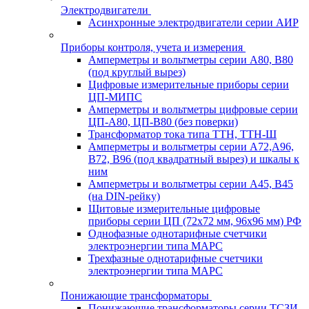
Электродвигатели
Асинхронные электродвигатели серии АИР
Приборы контроля, учета и измерения
Амперметры и вольтметры серии А80, В80
(под круглый вырез)
Цифровые измерительные приборы серии
ЦП-МИПС
Амперметры и вольтметры цифровые серии
ЦП-А80, ЦП-В80 (без поверки)
Трансформатор тока типа ТТН, ТТН-Ш
Амперметры и вольтметры серии А72,А96,
В72, В96 (под квадратный вырез) и шкалы к
ним
Амперметры и вольтметры серии А45, В45
(на DIN-рейку)
Щитовые измерительные цифровые
приборы серии ЦП (72х72 мм, 96х96 мм) РФ
Однофазные однотарифные счетчики
электроэнергии типа МАРС
Трехфазные однотарифные счетчики
электроэнергии типа МАРС
Понижающие трансформаторы
Понижающие трансформаторы серии ТСЗИ