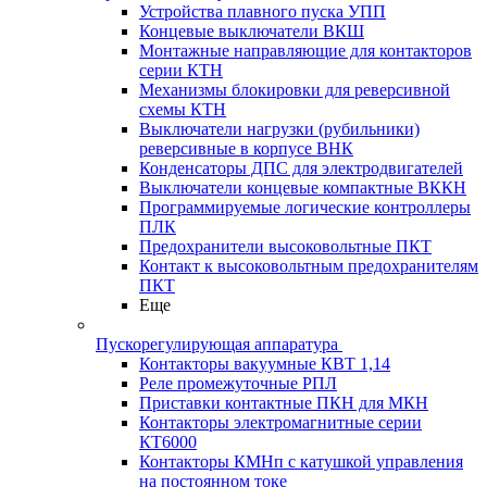
Устройства плавного пуска УПП
Концевые выключатели ВКШ
Монтажные направляющие для контакторов
серии КТН
Механизмы блокировки для реверсивной
схемы КТН
Выключатели нагрузки (рубильники)
реверсивные в корпусе ВНК
Конденсаторы ДПС для электродвигателей
Выключатели концевые компактные ВККН
Программируемые логические контроллеры
ПЛК
Предохранители высоковольтные ПКТ
Контакт к высоковольтным предохранителям
ПКТ
Еще
Пускорегулирующая аппаратура
Контакторы вакуумные КВТ 1,14
Реле промежуточные РПЛ
Приставки контактные ПКН для МКН
Контакторы электромагнитные серии
КТ6000
Контакторы КМНп с катушкой управления
на постоянном токе