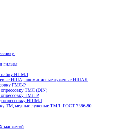
ессовку
и гильзы
д пайку НПМЛ
ниевые НША, алюминиевые луженые НШАЛ
ссовку ГМЛ-Р
 опрессовку ТМЛ (DIN)
 опрессовку ТМЛ-Р
од опрессовку НШМЛ
вку ТМ, медные луженые ТМЛ. ГОСТ 7386-80
ВХ манжетой