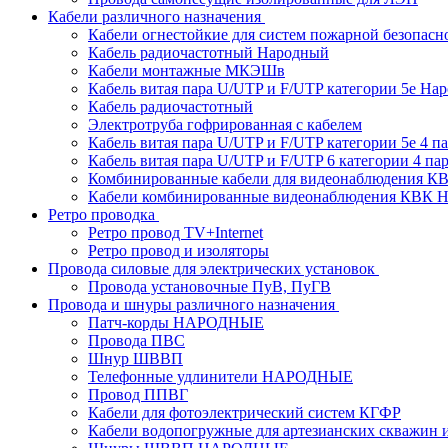
Кабели различного назначения
Кабели огнестойкие для систем пожарной безопасн
Кабель радиочастотный Народный
Кабели монтажные МКЭШв
Кабель витая пара U/UTP и F/UTP категории 5е На
Кабель радиочастотный
Электротруба гофрированная с кабелем
Кабель витая пара U/UTP и F/UTP категории 5e 4 пар
Кабель витая пара U/UTP и F/UTP 6 категории 4 пары
Комбинированные кабели для видеонаблюдения К
Кабели комбинированные видеонаблюдения КВ
Ретро проводка
Ретро провод TV+Internet
Ретро провод и изоляторы
Провода силовые для электрических установок
Провода установочные ПуВ, ПуГВ
Провода и шнуры различного назначения
Патч-корды НАРОДНЫЕ
Провода ПВС
Шнур ШВВП
Телефонные удлинители НАРОДНЫЕ
Провод ППВГ
Кабели для фотоэлектрический систем КГФР
Кабели водопогружные для артезианских скважин