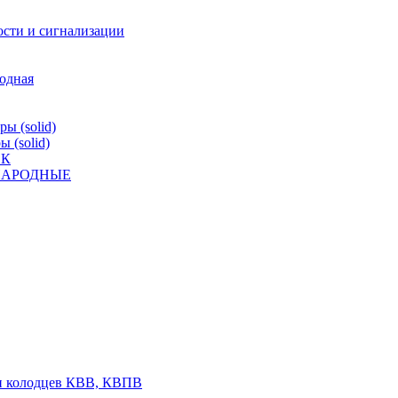
ости и сигнализации
родная
ы (solid)
 (solid)
ВК
К НАРОДНЫЕ
 и колодцев КВВ, КВПВ