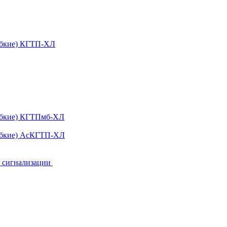
ибкие) КГТП-ХЛ
гибкие) КГТПмб-ХЛ
гибкие) АсКГТП-ХЛ
и сигнализации