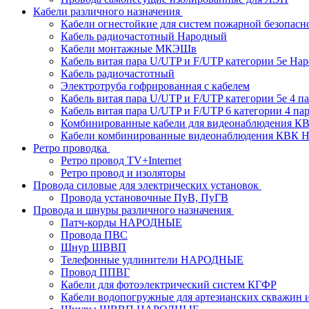
Кабели различного назначения
Кабели огнестойкие для систем пожарной безопасн
Кабель радиочастотный Народный
Кабели монтажные МКЭШв
Кабель витая пара U/UTP и F/UTP категории 5е На
Кабель радиочастотный
Электротруба гофрированная с кабелем
Кабель витая пара U/UTP и F/UTP категории 5e 4 пар
Кабель витая пара U/UTP и F/UTP 6 категории 4 пары
Комбинированные кабели для видеонаблюдения К
Кабели комбинированные видеонаблюдения КВ
Ретро проводка
Ретро провод TV+Internet
Ретро провод и изоляторы
Провода силовые для электрических установок
Провода установочные ПуВ, ПуГВ
Провода и шнуры различного назначения
Патч-корды НАРОДНЫЕ
Провода ПВС
Шнур ШВВП
Телефонные удлинители НАРОДНЫЕ
Провод ППВГ
Кабели для фотоэлектрический систем КГФР
Кабели водопогружные для артезианских скважин