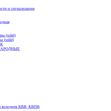
ости и сигнализации
родная
ы (solid)
 (solid)
ВК
К НАРОДНЫЕ
 и колодцев КВВ, КВПВ