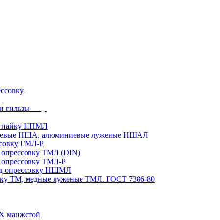
ессовку
и гильзы
д пайку НПМЛ
ниевые НША, алюминиевые луженые НШАЛ
ссовку ГМЛ-Р
 опрессовку ТМЛ (DIN)
 опрессовку ТМЛ-Р
од опрессовку НШМЛ
вку ТМ, медные луженые ТМЛ. ГОСТ 7386-80
ВХ манжетой