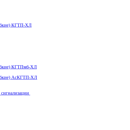
ибкие) КГТП-ХЛ
гибкие) КГТПмб-ХЛ
гибкие) АсКГТП-ХЛ
и сигнализации